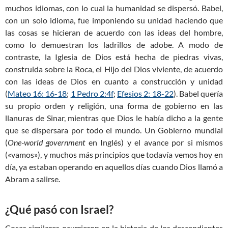
muchos idiomas, con lo cual la humanidad se dispersó. Babel,
con un solo idioma, fue imponiendo su unidad haciendo que
las cosas se hicieran de acuerdo con las ideas del hombre,
como lo demuestran los ladrillos de adobe. A modo de
contraste, la Iglesia de Dios está hecha de piedras vivas,
construida sobre la Roca, el Hijo del Dios viviente, de acuerdo
con las ideas de Dios en cuanto a construcción y unidad
(
Mateo 16: 16-18
;
1 Pedro 2:4f
;
Efesios 2: 18-22
). Babel quería
su propio orden y religión, una forma de gobierno en las
llanuras de Sinar, mientras que Dios le había dicho a la gente
que se dispersara por todo el mundo. Un Gobierno mundial
(
One-world government
en Inglés) y el avance por si mismos
(«vamos»), y muchos más principios que todavía vemos hoy en
día, ya estaban operando en aquellos días cuando Dios llamó a
Abram a salirse.
¿Qué pasó con Israel?
Cosas similares ocurrieron en la historia de los descendientes