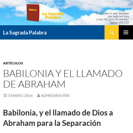
Saltar
al
contenido
Buscar
La Sagrada Palabra
MENÚ
PRINCI
ARTÍCULOS
BABILONIA Y EL LLAMADO
DE ABRAHAM
5 ENERO, 2016
ALFRED BOUTER
Babilonia, y el llamado de Dios a
Abraham para la Separación