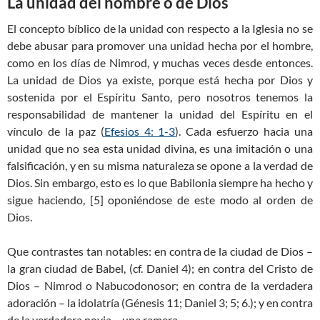
La unidad del hombre o de Dios
El concepto bíblico de la unidad con respecto a la Iglesia no se
debe abusar para promover una unidad hecha por el hombre,
como en los días de Nimrod, y muchas veces desde entonces.
La unidad de Dios ya existe, porque está hecha por Dios y
sostenida por el Espíritu Santo, pero nosotros tenemos la
responsabilidad de mantener la unidad del Espíritu en el
vínculo de la paz (
Efesios 4: 1-3
). Cada esfuerzo hacia una
unidad que no sea esta unidad divina, es una imitación o una
falsificación, y en su misma naturaleza se opone a la verdad de
Dios. Sin embargo, esto es lo que Babilonia siempre ha hecho y
sigue haciendo, [5] oponiéndose de este modo al orden de
Dios.
Que contrastes tan notables: en contra de la ciudad de Dios –
la gran ciudad de Babel, (cf. Daniel 4
); en contra del Cristo de
Dios – Nimrod o Nabucodonosor; en contra de la verdadera
adoración – la idolatría (Génesis 11
; Daniel 3
; 5; 6.); y en contra
de la verdadera novia – una ramera.