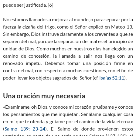
puede ser justificada. [6]
No estamos llamados a mejorar al mundo, o para separar por la
fuerza la cizaña del trigo, como el Señor explicó en Mateo 13
.
Sin embargo, Dios instruye claramente a los creyentes a que se
separen del mal, porque la separación del mal es el principio de
unidad de Dios. Como muchos en nuestros días han elegido un
camino de concesión, la llamada a salir nos llega con un
renovado ímpetu. Debemos tomar una posición firme en
contra del mal, con respecto a muchas cuestiones, con el fin de
poder llevar los objetos sagrados del Señor (cf.
Isaías 52:11
).
Una oración muy necesaria
«Examíname, oh Dios, y conoce mi corazón;pruébame y conoce
los pensamientos que me inquietan. Señálame cualquier cosa
en mí que te ofenda y guíame por el camino de la vida eterna.»
(
Salmo 139: 23-24
). El Salmo de donde provienen estos
versículos, es parte de una serie de tres Salmos (137-139), el