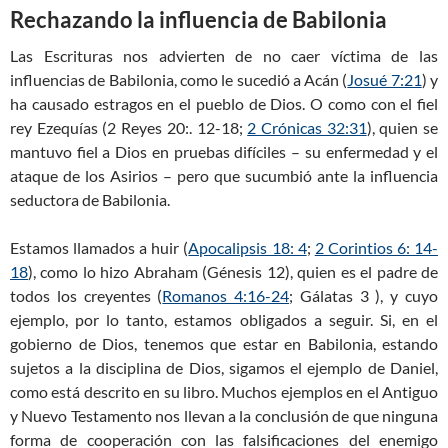
Rechazando la influencia de Babilonia
Las Escrituras nos advierten de no caer víctima de las
influencias de Babilonia, como le sucedió a Acán (
Josué 7:21
) y
ha causado estragos en el pueblo de Dios. O como con el fiel
rey Ezequías (2 Reyes 20
:. 12-18;
2 Crónicas 32:31
), quien se
mantuvo fiel a Dios en pruebas difíciles – su enfermedad y el
ataque de los Asirios – pero que sucumbió ante la influencia
seductora de Babilonia.
Estamos llamados a huir (
Apocalipsis 18: 4
;
2 Corintios 6: 14-
18
), como lo hizo Abraham (Génesis 12
), quien es el padre de
todos los creyentes (
Romanos 4:16-24
; Gálatas 3
), y cuyo
ejemplo, por lo tanto, estamos obligados a seguir. Si, en el
gobierno de Dios, tenemos que estar en Babilonia, estando
sujetos a la disciplina de Dios, sigamos el ejemplo de Daniel,
como está descrito en su libro. Muchos ejemplos en el Antiguo
y Nuevo Testamento nos llevan a la conclusión de que ninguna
forma de cooperación con las falsificaciones del enemigo