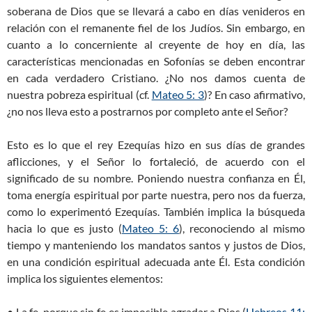
soberana de Dios que se llevará a cabo en días venideros en
relación con el remanente fiel de los Judíos. Sin embargo, en
cuanto a lo concerniente al creyente de hoy en día, las
características mencionadas en Sofonías se deben encontrar
en cada verdadero Cristiano. ¿No nos damos cuenta de
nuestra pobreza espiritual (cf.
Mateo 5: 3
)? En caso afirmativo,
¿no nos lleva esto a postrarnos por completo ante el Señor?
Esto es lo que el rey Ezequías hizo en sus días de grandes
aflicciones, y el Señor lo fortaleció, de acuerdo con el
significado de su nombre. Poniendo nuestra confianza en Él,
toma energía espiritual por parte nuestra, pero nos da fuerza,
como lo experimentó Ezequías. También implica la búsqueda
hacia lo que es justo (
Mateo 5: 6
), reconociendo al mismo
tiempo y manteniendo los mandatos santos y justos de Dios,
en una condición espiritual adecuada ante Él. Esta condición
implica los siguientes elementos:
• La fe, porque sin fe es imposible agradar a Dios (
Hebreos 11: