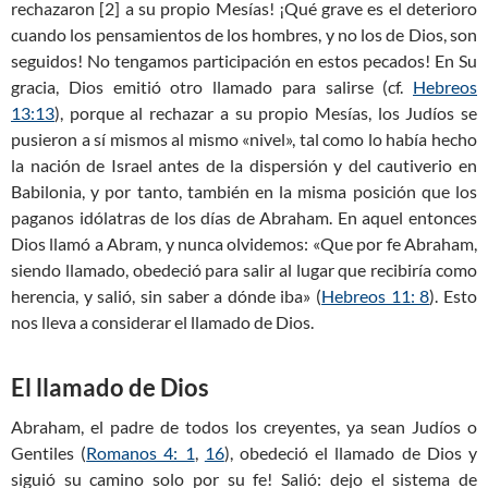
rechazaron [2] a su propio Mesías! ¡Qué grave es el deterioro
cuando los pensamientos de los hombres, y no los de Dios, son
seguidos! No tengamos participación en estos pecados! En Su
gracia, Dios emitió otro llamado para salirse (cf.
Hebreos
13:13
), porque al rechazar a su propio Mesías, los Judíos se
pusieron a sí mismos al mismo «nivel», tal como lo había hecho
la nación de Israel antes de la dispersión y del cautiverio en
Babilonia, y por tanto, también en la misma posición que los
paganos idólatras de los días de Abraham. En aquel entonces
Dios llamó a Abram, y nunca olvidemos: «Que por fe Abraham,
siendo llamado, obedeció para salir al lugar que recibiría como
herencia, y salió, sin saber a dónde iba» (
Hebreos 11: 8
). Esto
nos lleva a considerar el llamado de Dios.
El llamado de Dios
Abraham, el padre de todos los creyentes, ya sean Judíos o
Gentiles (
Romanos 4: 1
,
16
), obedeció el llamado de Dios y
siguió su camino solo por su fe! Salió: dejo el sistema de