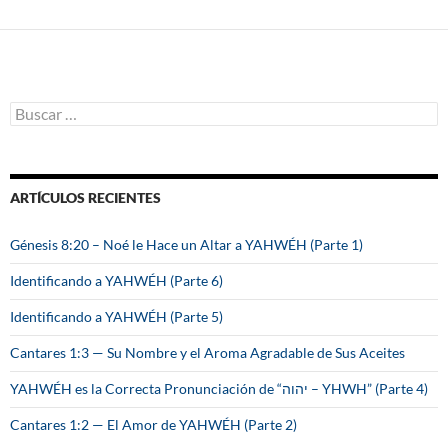
B
u
s
c
a
ARTÍCULOS RECIENTES
r
:
Génesis 8:20 – Noé le Hace un Altar a YAHWÉH (Parte 1)
Identificando a YAHWÉH (Parte 6)
Identificando a YAHWÉH (Parte 5)
Cantares 1:3 — Su Nombre y el Aroma Agradable de Sus Aceites
YAHWÉH es la Correcta Pronunciación de “יהוה – YHWH” (Parte 4)
Cantares 1:2 — El Amor de YAHWÉH (Parte 2)