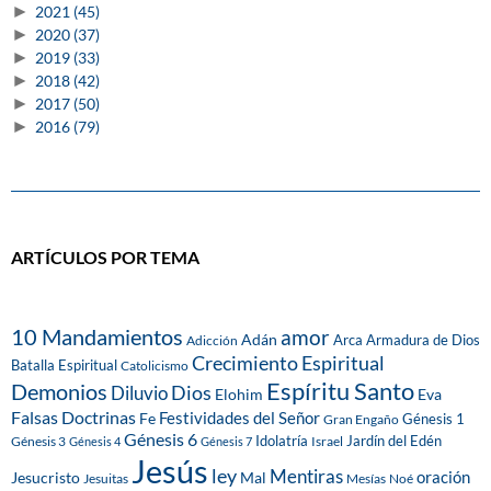
►
2021
(45)
►
2020
(37)
►
2019
(33)
►
2018
(42)
►
2017
(50)
►
2016
(79)
ARTÍCULOS POR TEMA
10 Mandamientos
amor
Adán
Arca
Armadura de Dios
Adicción
Crecimiento Espiritual
Batalla Espiritual
Catolicismo
Espíritu Santo
Demonios
Dios
Diluvio
Eva
Elohim
Falsas Doctrinas
Festividades del Señor
Fe
Génesis 1
Gran Engaño
Génesis 6
Idolatría
Jardín del Edén
Génesis 3
Israel
Génesis 4
Génesis 7
Jesús
ley
Mentiras
Mal
oración
Jesucristo
Jesuitas
Mesías
Noé