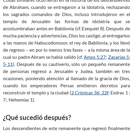
de Abraham, cuando se entregaron a la idolatría, rechazando
los sagrados comandos de Dios, incluso introdujeron en el
templo de Jerusalén las formas de idolatría que se
acostumbraban antes en Babilonia (cf. Ezequiel 8
). Después de
mucha paciencia y advertencias, Dios los castigó, al entregarlos
a las manos de Nabucodonosor, el rey de Babilonia, y los llevó
de regreso – en por lo menos tres fases – a la misma área de la
cual su padre Abram se había salido (cf.
Amos 5:27
;
Zacarías 5:
5-11
). Después de su cautiverio, sólo un pequeño remanente
de personas regresó a Jerusalén y Judea, también en tres
ocasiones, poniendo atención al llamado de la gracia de Dios,
cuando los emperadores Persas emitieron decretos para
reconstruir el templo y la ciudad (
2 Crónicas 36: 22f
; Esdras 1
;
7;. Nehemías 1
).
¿Qué sucedió después?
Los descendientes de este remanente que regresó finalmente