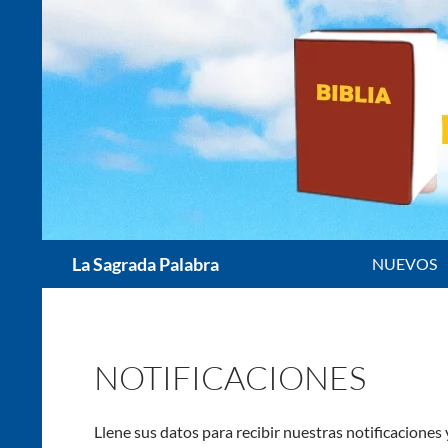
Saltar
al
contenido
Buscar
La Sagrada Palabra
NUEVOS
NOTIFICACIONES
Llene sus datos para recibir nuestras notificacione