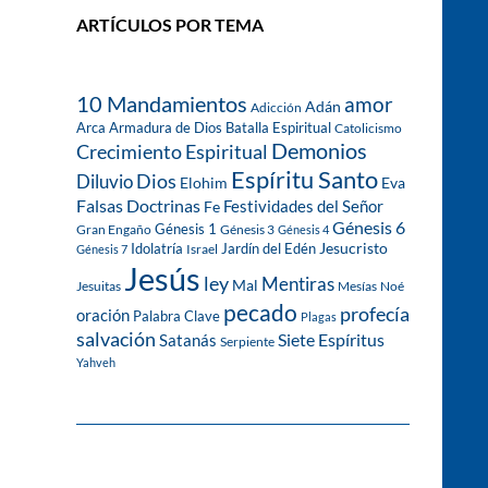
ARTÍCULOS POR TEMA
10 Mandamientos
amor
Adán
Adicción
Arca
Armadura de Dios
Batalla Espiritual
Catolicismo
Demonios
Crecimiento Espiritual
Espíritu Santo
Dios
Diluvio
Eva
Elohim
Falsas Doctrinas
Festividades del Señor
Fe
Génesis 6
Génesis 1
Gran Engaño
Génesis 3
Génesis 4
Idolatría
Jardín del Edén
Jesucristo
Israel
Génesis 7
Jesús
ley
Mentiras
Mal
Jesuitas
Mesías
Noé
pecado
profecía
oración
Palabra Clave
Plagas
salvación
Siete Espíritus
Satanás
Serpiente
Yahveh