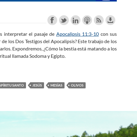
 interpretar el pasaje de
Apocalipsis 11:3-10
con sus
 de los Dos Testigos del Apocalipsis? Este trabajo de los
inarlos. Expondremos, ¿Cómo la bestia está matando a los
ritual llamada Sodoma y Egipto.
nfrentan a la Bestia
SPÍRITU SANTO
JESÚS
MESÍAS
OLIVOS