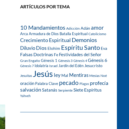
ARTÍCULOS POR TEMA
10 Mandamientos
amor
Adán
Adicción
Arca
Armadura de Dios
Batalla Espiritual
Catolicismo
Demonios
Crecimiento Espiritual
Espíritu Santo
Dios
Diluvio
Eva
Elohim
Falsas Doctrinas
Festividades del Señor
Fe
Génesis 6
Génesis 1
Gran Engaño
Génesis 3
Génesis 4
Idolatría
Jardín del Edén
Jesucristo
Israel
Génesis 7
Jesús
ley
Mentiras
Mal
Jesuitas
Mesías
Noé
pecado
profecía
oración
Palabra Clave
Plagas
salvación
Siete Espíritus
Satanás
Serpiente
Yahveh