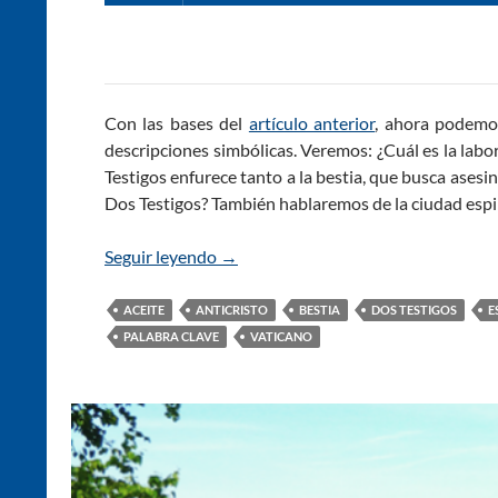
Con las bases del
artículo anterior
, ahora podemos
descripciones simbólicas. Veremos: ¿Cuál es la labor
Testigos enfurece tanto a la bestia, que busca ases
Dos Testigos? También hablaremos de la ciudad espi
Seguir leyendo
Los Dos Testigos del Apocalipsis se E
→
ACEITE
ANTICRISTO
BESTIA
DOS TESTIGOS
E
PALABRA CLAVE
VATICANO