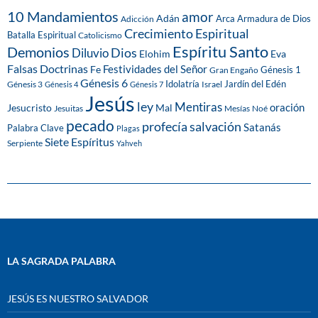
10 Mandamientos
amor
Adán
Arca
Armadura de Dios
Adicción
Crecimiento Espiritual
Batalla Espiritual
Catolicismo
Espíritu Santo
Demonios
Dios
Diluvio
Eva
Elohim
Falsas Doctrinas
Festividades del Señor
Fe
Génesis 1
Gran Engaño
Génesis 6
Idolatría
Jardín del Edén
Génesis 3
Israel
Génesis 4
Génesis 7
Jesús
ley
Mentiras
Mal
oración
Jesucristo
Jesuitas
Mesías
Noé
pecado
profecía
salvación
Satanás
Palabra Clave
Plagas
Siete Espíritus
Serpiente
Yahveh
LA SAGRADA PALABRA
JESÚS ES NUESTRO SALVADOR