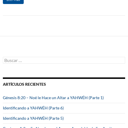
B
u
s
c
a
ARTÍCULOS RECIENTES
r
:
Génesis 8:20 – Noé le Hace un Altar a YAHWÉH (Parte 1)
Identificando a YAHWÉH (Parte 6)
Identificando a YAHWÉH (Parte 5)