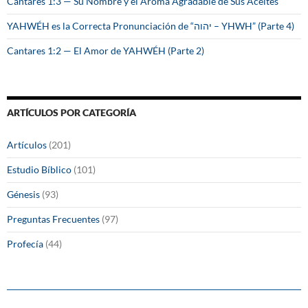
Cantares 1:3 — Su Nombre y el Aroma Agradable de Sus Aceites
YAHWÉH es la Correcta Pronunciación de “יהוה – YHWH” (Parte 4)
Cantares 1:2 — El Amor de YAHWÉH (Parte 2)
ARTÍCULOS POR CATEGORÍA
Artículos
(201)
Estudio Bíblico
(101)
Génesis
(93)
Preguntas Frecuentes
(97)
Profecía
(44)