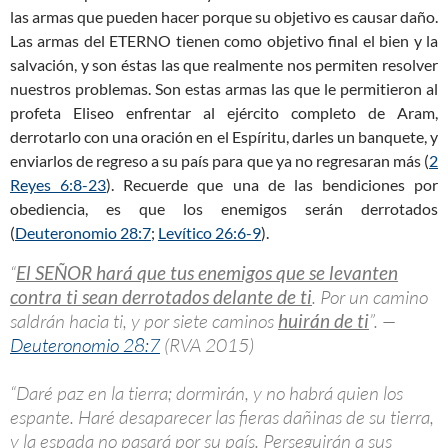
las armas que pueden hacer porque su objetivo es causar daño.
Las armas del ETERNO tienen como objetivo final el bien y la
salvación, y son éstas las que realmente nos permiten resolver
nuestros problemas. Son estas armas las que le permitieron al
profeta Eliseo enfrentar al ejército completo de Aram,
derrotarlo con una oración en el Espíritu, darles un banquete, y
enviarlos de regreso a su país para que ya no regresaran más (
2
Reyes 6:8-23
). Recuerde que una de las bendiciones por
obediencia, es que los enemigos serán derrotados
(
Deuteronomio 28:7
;
Levítico 26:6-9
).
“
El SEÑOR hará que tus enemigos que se levanten
contra ti sean derrotados delante de ti
. Por un camino
saldrán hacia ti, y por siete caminos
huirán de ti
”. —
Deuteronomio 28:7
(RVA 2015)
“Daré paz en la tierra; dormirán, y no habrá quien los
espante. Haré desaparecer las fieras dañinas de su tierra,
y la espada no pasará por su país. Perseguirán a sus