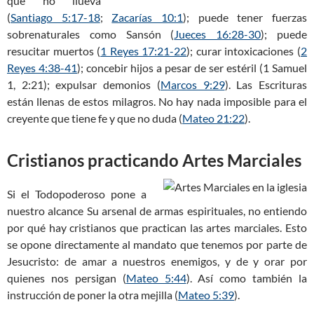
que no llueva
(
Santiago 5:17-18
;
Zacarías 10:1
); puede tener fuerzas
sobrenaturales como Sansón (
Jueces 16:28-30
); puede
resucitar muertos (
1 Reyes 17:21-22
); curar intoxicaciones (
2
Reyes 4:38-41
); concebir hijos a pesar de ser estéril (1 Samuel
1
, 2:21); expulsar demonios (
Marcos 9:29
). Las Escrituras
están llenas de estos milagros. No hay nada imposible para el
creyente que tiene fe y que no duda (
Mateo 21:22
).
Cristianos practicando Artes Marciales
Si el Todopoderoso pone a
nuestro alcance Su arsenal de armas espirituales, no entiendo
por qué hay cristianos que practican las artes marciales. Esto
se opone directamente al mandato que tenemos por parte de
Jesucristo: de amar a nuestros enemigos, y de y orar por
quienes nos persigan (
Mateo 5:44
). Así como también la
instrucción de poner la otra mejilla (
Mateo 5:39
).