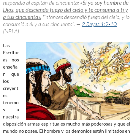
respondió al capitán de cincuenta:
«Si yo soy hombre de
Dios, que descienda fuego del cielo y te consuma a ti y
a tus cincuenta».
Entonces descendió fuego del cielo, y lo
consumió a él y a sus cincuenta”. —
2 Reyes 1:9-10
(NBLA)
Las
Escritur
as nos
enseña
n que
los
creyent
es
tenemo
s a
nuestra
disposición armas espirituales mucho más poderosas y que el
mundo no posee. El hombre y los demonios están limitados en