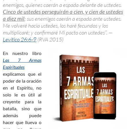
enemigos, quienes caerán a espada delante de ustedes.
Cinco de ustedes perseguirán a cien, y cien de ustedes
a diez mil
; sus enemigos caerán a espada ante ustedes.
Me volveré hacia ustedes, los haré fecundos y los
multiplicaré; y confirmaré Mi pacto con ustedes”. —
Levítico 26:6-9
(RVA 2015)
En nuestro libro
Las 7 Armas
Espirituales
explicamos que el
poder de la oración
en el Espíritu, no
solo le es útil al
creyente para la
batalla, sino que
además puede
hacer que llueva o