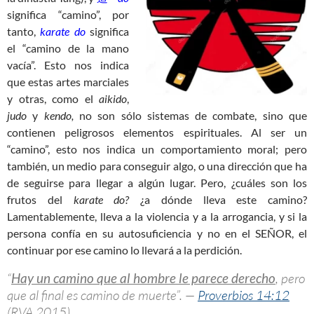
significa “camino”, por
tanto,
karate do
significa
el “camino de la mano
vacía”. Esto nos indica
que estas artes marciales
y otras, como el
aikido
,
judo
y
kendo,
no son sólo sistemas de combate, sino que
contienen peligrosos elementos espirituales. Al ser un
“camino”, esto nos indica un comportamiento moral; pero
también, un medio para conseguir algo, o una dirección que ha
de seguirse para llegar a algún lugar. Pero, ¿cuáles son los
frutos del
karate do?
¿a dónde lleva este camino?
Lamentablemente, lleva a la violencia y a la arrogancia, y si la
persona confía en su autosuficiencia y no en el SEÑOR, el
continuar por ese camino lo llevará a la perdición.
“
Hay un camino que al hombre le parece derecho
, pero
que al final es camino de muerte”. —
Proverbios 14:12
(RVA 2015)