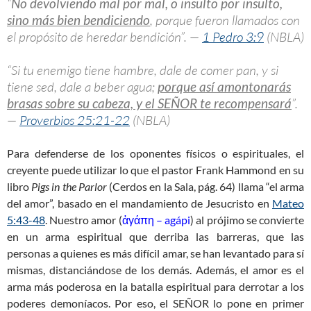
“
No devolviendo mal por mal, o insulto por insulto,
sino más bien bendiciendo
, porque fueron llamados con
el propósito de heredar bendición”. —
1 Pedro 3:9
(NBLA)
“Si tu enemigo tiene hambre, dale de comer pan, y si
tiene sed, dale a beber agua;
porque así amontonarás
brasas sobre su cabeza, y el SEÑOR te recompensará
”.
—
Proverbios 25:21-22
(NBLA)
Para defenderse de los oponentes físicos o espirituales, el
creyente puede utilizar lo que el pastor Frank Hammond en su
libro
Pigs in the Parlor
(Cerdos en la Sala, pág. 64) llama “el arma
del amor”, basado en el mandamiento de Jesucristo en
Mateo
5:43-48
. Nuestro amor (
ἀγάπη – agápi
) al prójimo se convierte
en un arma espiritual que derriba las barreras, que las
personas a quienes es más difícil amar, se han levantado para sí
mismas, distanciándose de los demás. Además, el amor es el
arma más poderosa en la batalla espiritual para derrotar a los
poderes demoníacos. Por eso, el SEÑOR lo pone en primer