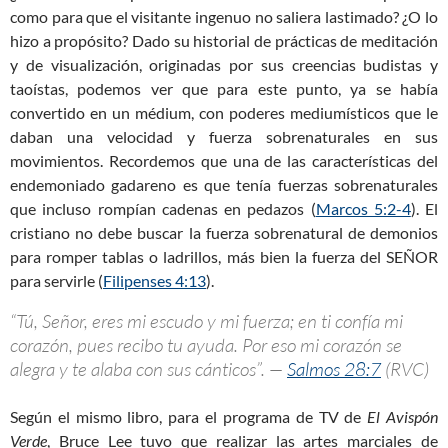
como para que el visitante ingenuo no saliera lastimado? ¿O lo
hizo a propósito? Dado su historial de prácticas de meditación
y de visualización, originadas por sus creencias budistas y
taoístas, podemos ver que para este punto, ya se había
convertido en un médium, con poderes mediumísticos que le
daban una velocidad y fuerza sobrenaturales en sus
movimientos. Recordemos que una de las características del
endemoniado gadareno es que tenía fuerzas sobrenaturales
que incluso rompían cadenas en pedazos (
Marcos 5:2-4
). El
cristiano no debe buscar la fuerza sobrenatural de demonios
para romper tablas o ladrillos, más bien la fuerza del SEÑOR
para servirle (
Filipenses 4:13
).
“Tú, Señor, eres mi escudo y mi fuerza; en ti confía mi
corazón, pues recibo tu ayuda. Por eso mi corazón se
alegra y te alaba con sus cánticos”. —
Salmos 28:7
(RVC)
Según el mismo libro, para el programa de TV de
El Avispón
Verde
, Bruce Lee tuvo que realizar las artes marciales de