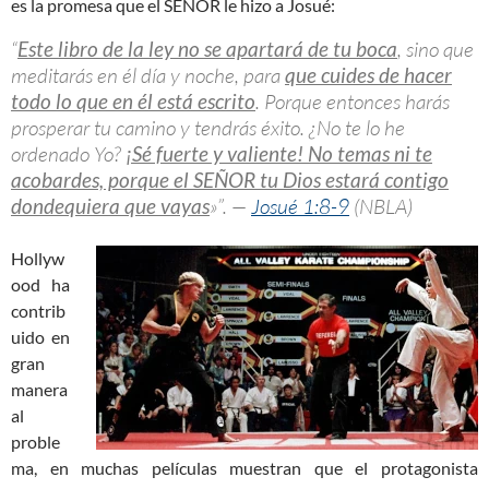
es la promesa que el SEÑOR le hizo a Josué:
“
Este libro de la ley no se apartará de tu boca
, sino que
meditarás en él día y noche, para
que cuides de hacer
todo lo que en él está escrito
. Porque entonces harás
prosperar tu camino y tendrás éxito. ¿No te lo he
ordenado Yo?
¡Sé fuerte y valiente! No temas ni te
acobardes, porque el SEÑOR tu Dios estará contigo
dondequiera que vayas
»”. —
Josué 1:8-9
(NBLA)
Hollyw
ood ha
contrib
uido en
gran
manera
al
proble
ma, en muchas películas muestran que el protagonista