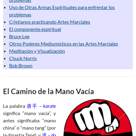
Uso de Otras Armas Espirituales para enfrentar los
problemas
Cristianos practicando Artes Marciales
El componente espiritual
Bruce Lee
Otros Poderes Mediumísticos en las Artes Marciales
Meditación y Visualización
Chuck Norris
Bob Brown
El Camino de la Mano Vacía
La palabra
唐手
– karate
significa “mano vacía”, y
antes significaba “mano
china” o “mano tang” (por
la dinastía Tang), y
道
– do