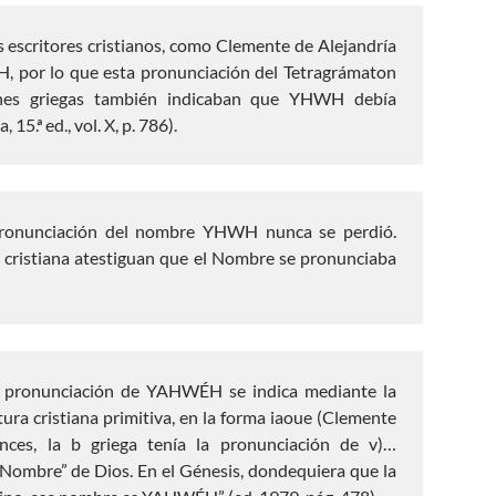
Clemente de Alejandría
s escritores cristianos, como Clemente de Alejandría
ÉH, por lo que esta pronunciación del Tetragrámaton
iones griegas también indicaban que YHWH debía
.ª ed., vol. X, p. 786).
 pronunciación del nombre YHWH nunca se perdió.
sia cristiana atestiguan que el Nombre se pronunciaba
La pronunciación de YAHWÉH se indica mediante la
atura cristiana primitiva, en la forma iaoue (Clemente
nces, la b griega tenía la pronunciación de v)…
ombre” de Dios. En el Génesis, dondequiera que la