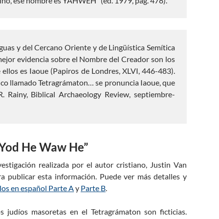
vino, ese nombre es YAHWÉH” (ed. 1979, pág. 478).
iguas y del Cercano Oriente y de Lingüística Semítica
mejor evidencia sobre el Nombre del Creador son los
e ellos es Iaoue (Papiros de Londres, XLVI, 446-483).
ico llamado Tetragrámaton… se pronuncia Iaoue, que
R. Rainy, Biblical Archaeology Review, septiembre-
“Yod He Waw He”
stigación realizada por el autor cristiano, Justin Van
 publicar esta información. Puede ver más detalles y
los en español Parte A
y
Parte B
.
 judíos masoretas en el Tetragrámaton son ficticias.