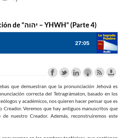
YAHWÉH es la Correcta Pronunciación de “יהוה – YHWH” (Parte 4)
ebas que demuestran que la pronunciación Jehová es
onunciación correcta del Tetragrámaton, basado en los
e teólogos y académicos, nos quieren hacer pensar que es
ro Creador. Veremos que hay antiguos manuscritos que
e de nuestro Creador. Además, reconstruiremos este
 apoyaremos en los nombres teofóricos, que contienen