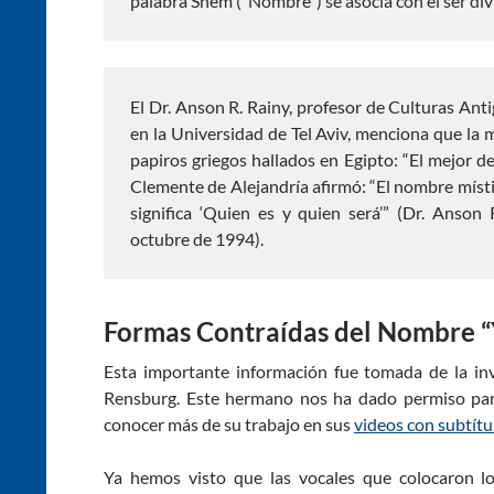
palabra Shem (“Nombre”) se asocia con el ser di
El Dr. Anson R. Rainy, profesor de Culturas Ant
en la Universidad de Tel Aviv, menciona que la 
papiros griegos hallados en Egipto: “El mejor d
Clemente de Alejandría afirmó: “El nombre míst
significa ‘Quien es y quien será’” (Dr. Anson 
octubre de 1994).
Formas Contraídas del Nombre 
Esta importante información fue tomada de la inve
Rensburg. Este hermano nos ha dado permiso para
conocer más de su trabajo en sus
videos con subtítu
Ya hemos visto que las vocales que colocaron los