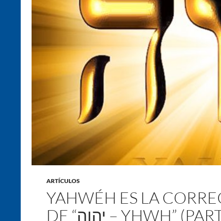
ARTÍCULOS
YAHWÉH ES LA CORR
DE “יהוה – YHWH” (PA