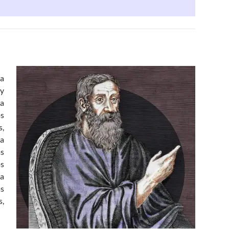
ia
 y
a
os
s,
la
ás
s
ca
ás
s,