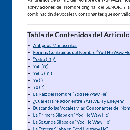
abreviaciones del Nombre original del SEÑOR. Y a 
combinación de vocales y consonantes que son váli
Tabla de Contenidos del Artículo
Antiguos Manuscritos
Formas Contraídas del Nombre “Yod He Waw He
“Yáhu (יָהוּ)”
Yah (יָה)
Yehó (יְהוֹ)
Ye (יְ)
Yo (יוֹ)
La Raíz del Nombre “Yod He Waw He”
¿Cuál es la relación entre YAHWÉH y Eheyéh?
Buscando las Vocales y las Consonantes del No
La Primera Sílaba en “Yod He Waw He”
La Segunda Sílaba en “Yod He Waw He”
La Tercera Sílaba en “Yod He Waw He”