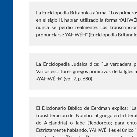
La Enciclopedia Britannica afirma: “Los primero
en el siglo II, habían utilizado la forma YAHW
nunca se perdió realmente. Las transcripc
pronunciarse YAHWÉH” (Enciclopedia Britannica, 15
La Enciclopedia Judaica dice: “La verdadera
Varios escritores griegos primitivos de la Igle
«YAHWÉH»” (vol. 7, p. 680).
El Diccionario Bíblico de Eerdman explica: “
transliteración del Nombre al griego en la liter
de Alejandría) o iabe (Teodoreto; para ento
Estrictamente hablando, YAHWÉH es el único “N