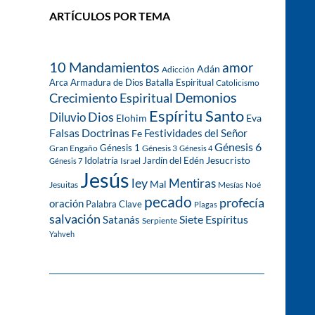
ARTÍCULOS POR TEMA
10 Mandamientos
amor
Adán
Adicción
Arca
Armadura de Dios
Batalla Espiritual
Catolicismo
Demonios
Crecimiento Espiritual
Espíritu Santo
Dios
Diluvio
Eva
Elohim
Falsas Doctrinas
Festividades del Señor
Fe
Génesis 6
Génesis 1
Gran Engaño
Génesis 3
Génesis 4
Idolatría
Jardín del Edén
Jesucristo
Israel
Génesis 7
Jesús
ley
Mentiras
Mal
Jesuitas
Mesías
Noé
pecado
profecía
oración
Palabra Clave
Plagas
salvación
Siete Espíritus
Satanás
Serpiente
Yahveh