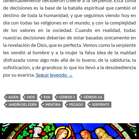
lamentablemente decidieron creerle a la serpiente. Esta toma
de decisiones es la base de la batalla espiritual que cambió el
destino de toda la humanidad, y que seguimos viendo hoy en
día con todas las religiones en el mundo, y con la complejidad
de los valores en la sociedad. Cuando en realidad, todas
nuestras decisiones deberían de estar basadas únicamente en
la revelación de Dios, que es perfecta. Vemos como la serpiente
les vendió al hombre y a la mujer la falsa idea de la maldad
disfrazada como algo más allá de lo bueno, de la sabiduría, la
sofisticación, y de grandeza; lo que los llevó a la desobediencia
por su avaricia.
Seguir leyendo
Génesis 3:6 — El hombre y la muj
→
ADÁN
DIOS
EVA
GÉNESIS 3
GÉNESIS 3:6
JARDÍN DEL EDÉN
MENTIRA
PECADO
SERPIENTE