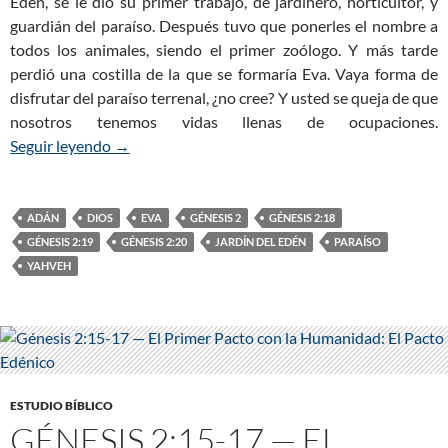
Edén, se le dio su primer trabajo, de jardinero, horticultor, y
guardián del paraíso. Después tuvo que ponerles el nombre a
todos los animales, siendo el primer zoólogo. Y más tarde
perdió una costilla de la que se formaría Eva. Vaya forma de
disfrutar del paraíso terrenal, ¿no cree? Y usted se queja de que
nosotros tenemos vidas llenas de ocupaciones.
Seguir leyendo
Génesis 2:18-20 — Adán les pone nombre a todos
→
ADÁN
DIOS
EVA
GÉNESIS 2
GÉNESIS 2:18
GÉNESIS 2:19
GÉNESIS 2:20
JARDÍN DEL EDÉN
PARAÍSO
YAHVEH
ESTUDIO BÍBLICO
GÉNESIS 2:15-17 — EL