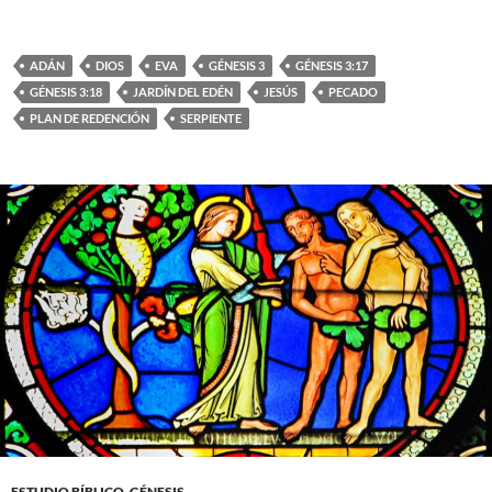
ADÁN
DIOS
EVA
GÉNESIS 3
GÉNESIS 3:17
GÉNESIS 3:18
JARDÍN DEL EDÉN
JESÚS
PECADO
PLAN DE REDENCIÓN
SERPIENTE
ESTUDIO BÍBLICO
,
GÉNESIS