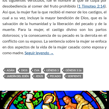
los siguientes versículos, fue el hombre al que se culpa por
desobediencia al comer del fruto prohibido (
1 Timoteo 2:14
).
Así que, la mujer fue la que recibió el menor de los castigos, el
cual a su vez, incluye la mayor bendición de Dios, que es la
salvación de la humanidad y la liberación del pecado y de la
muerte. Para la mujer, el castigo divino son los partos
dolorosos; y la consecuencia de su pecado es la derrota en el
conflicto con su esposo. La sentencia sobre la mujer se enfoca
en dos aspectos de la vida de la mujer casada: como esposa y
como madre.
Seguir leyendo
Génesis 3:16 — El Pacto Adámico: D
→
ADÁN
DIOS
EVA
GÉNESIS 3
GÉNESIS 3:16
JARDÍN DEL EDÉN
JESÚS
PECADO
SERPIENTE