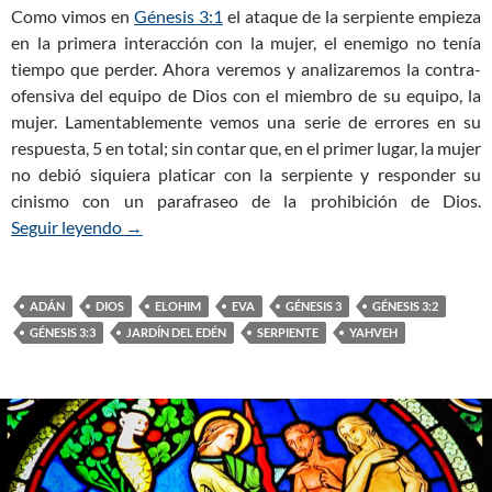
Como vimos en
Génesis 3:1
el ataque de la serpiente empieza
en la primera interacción con la mujer, el enemigo no tenía
tiempo que perder. Ahora veremos y analizaremos la contra-
ofensiva del equipo de Dios con el miembro de su equipo, la
mujer. Lamentablemente vemos una serie de errores en su
respuesta, 5 en total; sin contar que, en el primer lugar, la mujer
no debió siquiera platicar con la serpiente y responder su
cinismo con un parafraseo de la prohibición de Dios.
Seguir leyendo
Génesis 3:2-3 – La respuesta de la mujer
→
ADÁN
DIOS
ELOHIM
EVA
GÉNESIS 3
GÉNESIS 3:2
GÉNESIS 3:3
JARDÍN DEL EDÉN
SERPIENTE
YAHVEH