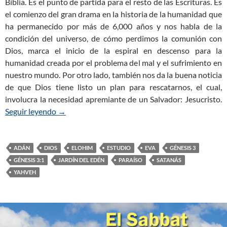
Biblia. Es el punto de partida para el resto de las Escrituras. Es
el comienzo del gran drama en la historia de la humanidad que
ha permanecido por más de 6,000 años y nos habla de la
condición del universo, de cómo perdimos la comunión con
Dios, marca el inicio de la espiral en descenso para la
humanidad creada por el problema del mal y el sufrimiento en
nuestro mundo. Por otro lado, también nos da la buena noticia
de que Dios tiene listo un plan para rescatarnos, el cual,
involucra la necesidad apremiante de un Salvador: Jesucristo.
Seguir leyendo
Génesis 3 – La expulsión de la humanidad del jar
→
ADÁN
DIOS
ELOHIM
ESTUDIO
EVA
GÉNESIS 3
GÉNESIS 3:1
JARDÍN DEL EDÉN
PARAÍSO
SATANÁS
YAHVEH