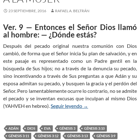
23 SEPTIEMBRE, 2016
RAFAEL A. BELTRÁN
Ver. 9 — Entonces el Señor Dios llamó
al hombre: — ¿Dónde estás?
Después del pecado original nuestra comunión con Dios
cambió, de forma que el Señor inicia Su plan de salvación, y en
este pasaje es representado como un Padre gentil en la
búsqueda de Sus hijos; no a través de la denuncia su pecado,
sino incentivando a través de Sus preguntas a que Adán y su
esposa admitan su pecado, y busquen la gracia y el perdón del
Señor. Pero lamentablemente ocurre lo contrario, no se admite
el pecado y se inventan excusas que inculpan al mismo Dios
(YAHVEH en hebreo).
Seguir leyendo
Génesis 3:9-13 — Dios cues
→
ADÁN
DIOS
EVA
GÉNESIS 3
GÉNESIS 3:10
GÉNESIS 3:11
GÉNESIS 3:12
GÉNESIS 3:13
GÉNESIS 3:9