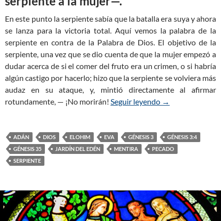
serpiente a la mujer—.
En este punto la serpiente sabía que la batalla era suya y ahora
se lanza para la victoria total. Aquí vemos la palabra de la
serpiente en contra de la Palabra de Dios. El objetivo de la
serpiente, una vez que se dio cuenta de que la mujer empezó a
dudar acerca de si el comer del fruto era un crimen, o si habría
algún castigo por hacerlo; hizo que la serpiente se volviera más
audaz en su ataque, y, mintió directamente al afirmar
rotundamente, — ¡No morirán!
Seguir leyendo
Génesis 3:4-5 — E
→
ADÁN
DIOS
ELOHIM
EVA
GÉNESIS 3
GÉNESIS 3:4
GÉNESIS 35
JARDÍN DEL EDÉN
MENTIRA
PECADO
SERPIENTE