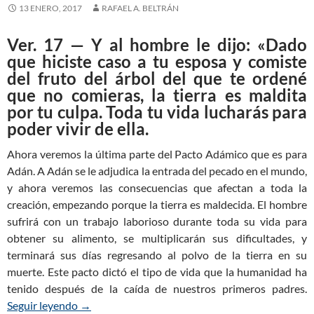
13 ENERO, 2017
RAFAEL A. BELTRÁN
Ver. 17 — Y al hombre le dijo: «Dado
que hiciste caso a tu esposa y comiste
del fruto del árbol del que te ordené
que no comieras, la tierra es maldita
por tu culpa. Toda tu vida lucharás para
poder vivir de ella.
Ahora veremos la última parte del Pacto Adámico que es para
Adán. A Adán se le adjudica la entrada del pecado en el mundo,
y ahora veremos las consecuencias que afectan a toda la
creación, empezando porque la tierra es maldecida. El hombre
sufrirá con un trabajo laborioso durante toda su vida para
obtener su alimento, se multiplicarán sus dificultades, y
terminará sus días regresando al polvo de la tierra en su
muerte. Este pacto dictó el tipo de vida que la humanidad ha
tenido después de la caída de nuestros primeros padres.
Seguir leyendo
Génesis 3:17 — El Pacto Adámico: Dios juzga a A
→