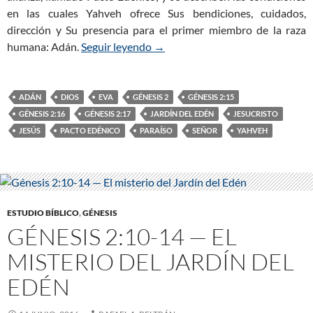
en las cuales Yahveh ofrece Sus bendiciones, cuidados,
dirección y Su presencia para el primer miembro de la raza
humana: Adán.
Seguir leyendo
Génesis 2:15-17 — El Primer Pac
→
ADÁN
DIOS
EVA
GÉNESIS 2
GÉNESIS 2:15
GÉNESIS 2:16
GÉNESIS 2:17
JARDÍN DEL EDÉN
JESUCRISTO
JESÚS
PACTO EDÉNICO
PARAÍSO
SEÑOR
YAHVEH
ESTUDIO BÍBLICO
,
GÉNESIS
GÉNESIS 2:10-14 — EL
MISTERIO DEL JARDÍN DEL
EDÉN