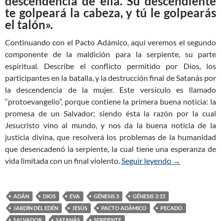
descendencia de ella. Su descendiente
te golpeará la cabeza, y tú le golpearás
el talón».
Continuando con el Pacto Adámico, aquí veremos el segundo
componente de la maldición para la serpiente, su parte
espiritual. Describe el conflicto permitido por Dios, los
participantes en la batalla, y la destrucción final de Satanás por
la descendencia de la mujer. Este versículo es llamado
“protoevangelio”, porque contiene la primera buena noticia: la
promesa de un Salvador; siendo ésta la razón por la cual
Jesucristo vino al mundo, y nos da la buena noticia de la
justicia divina, que resolverá los problemas de la humanidad
que desencadenó la serpiente, la cual tiene una esperanza de
vida limitada con un final violento.
Seguir leyendo
Génesis 3:15 —
→
ADÁN
DIOS
EVA
GÉNESIS 3
GÉNESIS 3:15
JARDÍN DEL EDÉN
JESÚS
PACTO ADÁMICO
PECADO
SALVADOR
SATANÁS
SERPIENTE