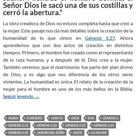
Señor Dios le sacó una de sus costillas y
cerró la abertura.”
La obra creadora de Dios no estuvo completa hasta que creó a
la mujer. Este pasaje nos da más detalles sobre la creación de la
humanidad de lo que vimos en
Génesis 1:27
. Ahora
aprendemos que son dos actos de creación en distintos
tiempos. Primero, el hombre fue creado como el representante
de la raza humana, y a después de él, Dios crea a la mujer.
También veremos que el matrimonio fue parte del plan divino
de Dios, y es algo que nos diferencia de los otros seres
vivientes. La humanidad es única. El relato de la creación de la
mujer para el hombre es uno de los más bellos en la Biblia.
Seguir leyendo
Génesis 2:21-25 — YAHVEH Elohim hizo a la muj
→
ADÁN
CORDERO
CRISTO
DIOS
EVA
GÉNESIS 2
GÉNESIS 2:21
GÉNESIS 2:22
GÉNESIS 2:23
GÉNESIS 2:24
GÉNESIS 2:25
JARDÍN DEL EDÉN
JESÚS
LA MUJER