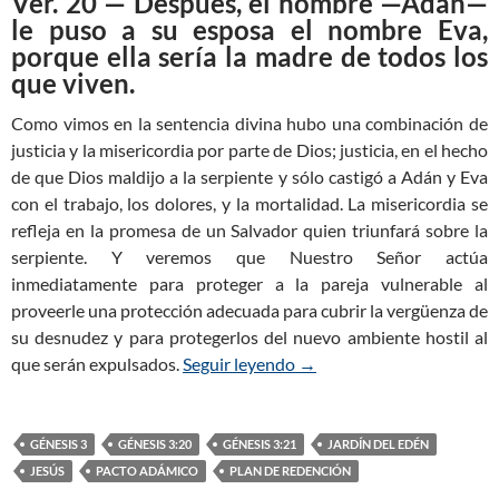
Ver. 20 — Después, el hombre —Adán—
le puso a su esposa el nombre Eva,
porque ella sería la madre de todos los
que viven.
Como vimos en la sentencia divina hubo una combinación de
justicia y la misericordia por parte de Dios; justicia, en el hecho
de que Dios maldijo a la serpiente y sólo castigó a Adán y Eva
con el trabajo, los dolores, y la mortalidad. La misericordia se
refleja en la promesa de un Salvador quien triunfará sobre la
serpiente. Y veremos que Nuestro Señor actúa
inmediatamente para proteger a la pareja vulnerable al
proveerle una protección adecuada para cubrir la vergüenza de
su desnudez y para protegerlos del nuevo ambiente hostil al
que serán expulsados.
Seguir leyendo
Génesis 3:20–21 — La esp
→
GÉNESIS 3
GÉNESIS 3:20
GÉNESIS 3:21
JARDÍN DEL EDÉN
JESÚS
PACTO ADÁMICO
PLAN DE REDENCIÓN