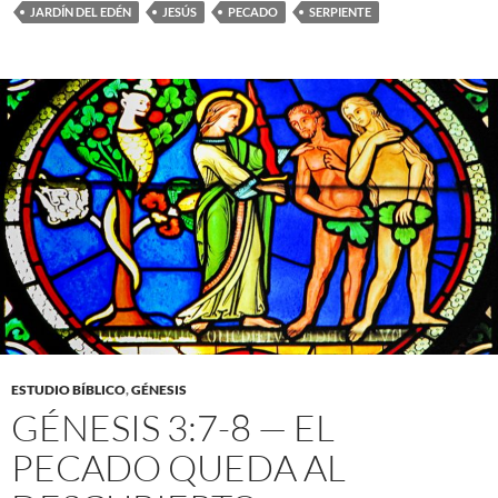
JARDÍN DEL EDÉN
JESÚS
PECADO
SERPIENTE
ESTUDIO BÍBLICO
,
GÉNESIS
GÉNESIS 3:7-8 — EL
PECADO QUEDA AL