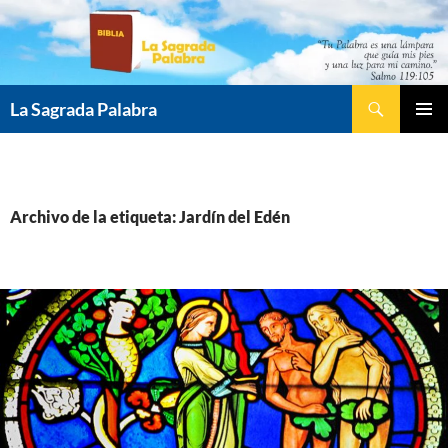
Saltar
al
contenido
Buscar
La Sagrada Palabra
MENÚ
PRINCI
Archivo de la etiqueta: Jardín del Edén