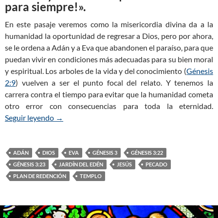
para siempre!».
En este pasaje veremos como la misericordia divina da a la
humanidad la oportunidad de regresar a Dios, pero por ahora,
se le ordena a Adán y a Eva que abandonen el paraíso, para que
puedan vivir en condiciones más adecuadas para su bien moral
y espiritual. Los arboles de la vida y del conocimiento (
Génesis
2:9
) vuelven a ser el punto focal del relato. Y tenemos la
carrera contra el tiempo para evitar que la humanidad cometa
otro error con consecuencias para toda la eternidad.
Seguir leyendo
Génesis 3:22–23 — La expulsión del Paraíso (Par
→
ADÁN
DIOS
EVA
GÉNESIS 3
GÉNESIS 3:22
GÉNESIS 3:23
JARDÍN DEL EDÉN
JESÚS
PECADO
PLAN DE REDENCIÓN
TEMPLO