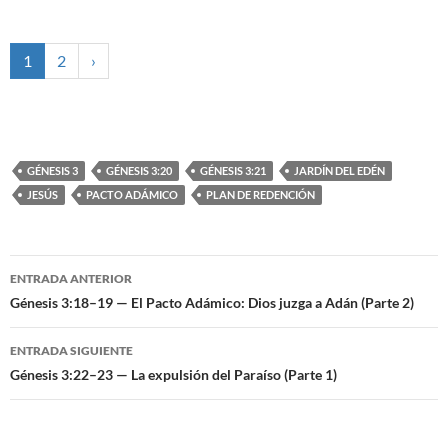
1
2
›
GÉNESIS 3
GÉNESIS 3:20
GÉNESIS 3:21
JARDÍN DEL EDÉN
JESÚS
PACTO ADÁMICO
PLAN DE REDENCIÓN
ENTRADA ANTERIOR
Navegación
Génesis 3:18–19 — El Pacto Adámico: Dios juzga a Adán (Parte 2)
de
ENTRADA SIGUIENTE
entradas
Génesis 3:22–23 — La expulsión del Paraíso (Parte 1)