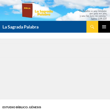
Saltar
al
contenido
Buscar
La Sagrada Palabra
MENÚ
PRINCI
ESTUDIO BÍBLICO
,
GÉNESIS