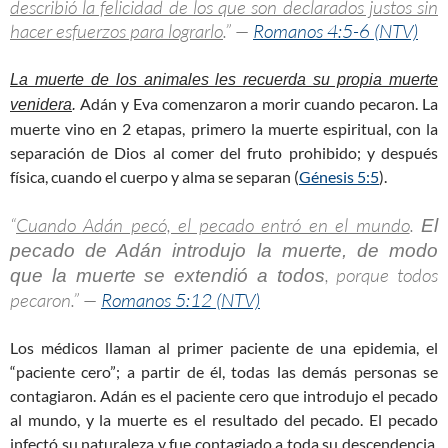
describió la felicidad de los que son declarados justos sin
hacer esfuerzos para lograrlo
.” —
Romanos 4:5-6 (NTV)
La muerte de los animales les recuerda su propia muerte
Adán y Eva comenzaron a morir cuando pecaron. La
venidera
.
muerte vino en 2 etapas, primero la muerte espiritual, con la
separación de Dios al comer del fruto prohibido; y después
física, cuando el cuerpo y alma se separan (
Génesis 5:5
).
“
Cuando Adán pecó, el pecado entró en el mundo
.
El
pecado de Adán introdujo la muerte, de modo
, porque todos
que la muerte se extendió a todos
pecaron.” —
Romanos 5:12 (NTV)
Los médicos llaman al primer paciente de una epidemia, el
“paciente cero”; a partir de él, todas las demás personas se
contagiaron. Adán es el paciente cero que introdujo el pecado
al mundo, y la muerte es el resultado del pecado. El pecado
infectó su naturaleza y fue contagiado a toda su descendencia.