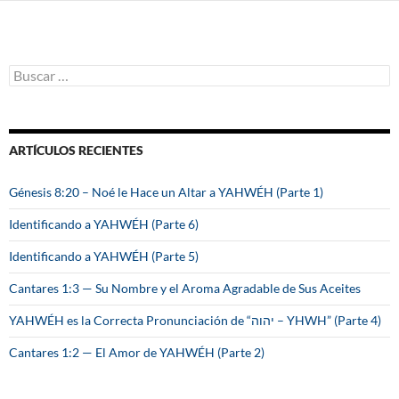
B
u
s
c
a
ARTÍCULOS RECIENTES
r
:
Génesis 8:20 – Noé le Hace un Altar a YAHWÉH (Parte 1)
Identificando a YAHWÉH (Parte 6)
Identificando a YAHWÉH (Parte 5)
Cantares 1:3 — Su Nombre y el Aroma Agradable de Sus Aceites
YAHWÉH es la Correcta Pronunciación de “יהוה – YHWH” (Parte 4)
Cantares 1:2 — El Amor de YAHWÉH (Parte 2)