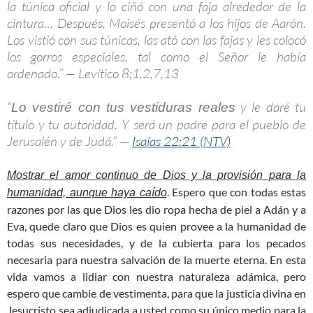
la túnica oficial y lo ciñó con una faja alrededor de la
cintura… Después, Moisés presentó a los hijos de Aarón.
Los vistió con sus túnicas, las ató con las fajas y les colocó
los gorros especiales, tal como el Señor le había
ordenado.” — Levítico 8
;1,2,7,13
“
y le daré tu
Lo vestiré con tus vestiduras reales
título y tu autoridad. Y será un padre para el pueblo de
Jerusalén y de Judá.” —
Isaías 22:21 (NTV)
Mostrar el amor continuo de Dios y la provisión para la
. Espero que con todas estas
humanidad, aunque haya caído
razones por las que Dios les dio ropa hecha de piel a Adán y a
Eva, quede claro que Dios es quien provee a la humanidad de
todas sus necesidades, y de la cubierta para los pecados
necesaria para nuestra salvación de la muerte eterna. En esta
vida vamos a lidiar con nuestra naturaleza adámica, pero
espero que cambie de vestimenta, para que la justicia divina en
Jesucristo sea adjudicada a usted como su único medio para la