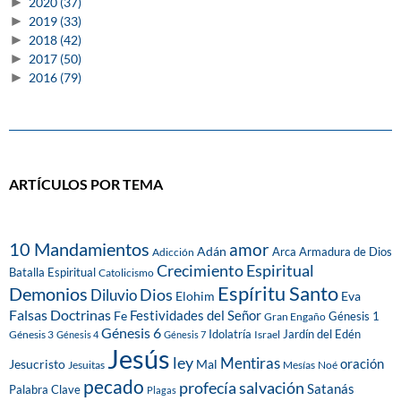
►
2020
(37)
►
2019
(33)
►
2018
(42)
►
2017
(50)
►
2016
(79)
ARTÍCULOS POR TEMA
10 Mandamientos
amor
Adán
Arca
Armadura de Dios
Adicción
Crecimiento Espiritual
Batalla Espiritual
Catolicismo
Espíritu Santo
Demonios
Dios
Diluvio
Eva
Elohim
Falsas Doctrinas
Festividades del Señor
Fe
Génesis 1
Gran Engaño
Génesis 6
Idolatría
Jardín del Edén
Génesis 3
Israel
Génesis 4
Génesis 7
Jesús
ley
Mentiras
Mal
oración
Jesucristo
Jesuitas
Mesías
Noé
pecado
profecía
salvación
Satanás
Palabra Clave
Plagas