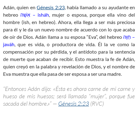
Adán, quien en
Génesis 2:23
, había llamado a su ayudante en
hebreo
אִשָּׁה – isháh
, mujer o esposa, porque ella vino del
hombre (ish, en hebreo). Ahora, ella llega a ser más preciosa
para él y le da un nuevo nombre de acuerdo con lo que acaba
de oír de Dios. Adán llama a su esposa “Eva”, del hebreo
חַוָּה –
javáh
, que es vida, o productora de vida. Él la ve como la
compensación por su pérdida, y el antídoto para la sentencia
de muerte que acaban de recibir. Esto muestra la fe de Adán,
quien creyó en la palabra y revelación de Dios, y el nombre de
Eva muestra que ella pasa de ser esposa a ser una madre.
“Entonces Adán dijo: «Ésta es ahora carne de mi carne y
hueso de mis huesos; será llamada “mujer”, porque fue
sacada del hombre.»” —
Génesis 2:23
(RVC)