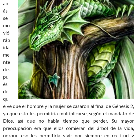
an
ás
se
mo
vió
ráp
ida
me
nte
des
pu
és
de
qu
e ve que el hombre y la mujer se casaron al final de Génesis 2
,
ya que esto les permitiría multiplicarse, según el mandato de
Dios, así que no había tiempo que perder. Su mayor
preocupación era que ellos comieran del árbol de la vida,
porque eso les permitiría vivir por siempre en rectitud y