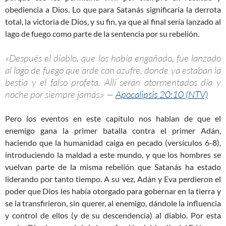
obediencia a Dios. Lo que para Satanás significaría la derrota
total, la victoria de Dios, y su fin, ya que al final sería lanzado al
lago de fuego como parte de la sentencia por su rebelión.
«Después el diablo, que los había engañado, fue lanzado
al lago de fuego que arde con azufre, donde ya estaban la
bestia y el falso profeta. Allí serán atormentados día y
noche por siempre jamás.» —
Apocalipsis 20:10 (NTV)
Pero los eventos en este capítulo nos hablan de que el
enemigo gana la primer batalla contra el primer Adán,
haciendo que la humanidad caiga en pecado (versículos 6-8),
introduciendo la maldad a este mundo, y que los hombres se
vuelvan parte de la misma rebelión que Satanás ha estado
liderando por tanto tiempo. A su vez, Adán y Eva perdieron el
poder que Dios les había otorgado para gobernar en la tierra y
se la transfirieron, sin querer, al enemigo, dándole la influencia
y control de ellos (y de su descendencia) al diablo. Por esta