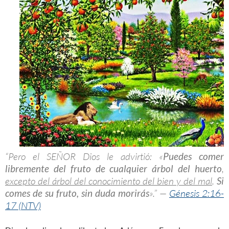
“Pero el SEÑOR Dios le advirtió: «
Puedes comer
libremente del fruto de cualquier árbol del huerto
,
excepto del árbol del conocimiento del bien y del mal
.
Si
comes de su fruto, sin duda morirás
».” —
Génesis 2:16-
17 (NTV)