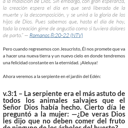
a la maldición de Dios. Sin embargo, con gran esperanza,
la creación espera el día en que será liberada de la
muerte y la descomposición, y se unirá a la gloria de los
hijos de Dios. Pues sabemos que, hasta el día de hoy,
toda la creación gime de angustia como si tuviera dolores
de parto.” —
Romanos 8:20-22 (NTV)
Pero cuando regresemos con Jesucristo, Él nos promete que va
a hacer una nueva tierra y un nuevo cielo en donde tendremos
una felicidad constante en la eternidad. ¡Aleluya!
Ahora veremos a la serpiente en el jardín del Edén:
v.3:1 – La serpiente era el más astuto de
todos los animales salvajes que el
Señor Dios había hecho. Cierto día le
preguntó a la mujer: —¿De veras Dios
les dijo que no deben comer del fruto
de ninguno de los árboles del huerto?