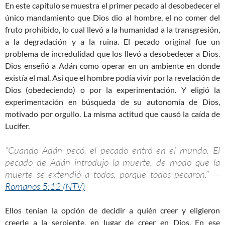
En este capítulo se muestra el primer pecado al desobedecer el
único mandamiento que Dios dio al hombre, el no comer del
fruto prohibido, lo cual llevó a la humanidad a la transgresión,
a la degradación y a la ruina. El pecado original fue un
problema de incredulidad que los llevó a desobedecer a Dios.
Dios enseñó a Adán como operar en un ambiente en donde
existía el mal. Así que el hombre podía vivir por la revelación de
Dios (obedeciendo) o por la experimentación. Y eligió la
experimentación en búsqueda de su autonomía de Dios,
motivado por orgullo. La misma actitud que causó la caída de
Lucifer.
“Cuando Adán pecó, el pecado entró en el mundo. El
pecado de Adán introdujo la muerte, de modo que la
muerte se extendió a todos, porque todos pecaron.” —
Romanos 5:12 (NTV)
Ellos tenían la opción de decidir a quién creer y eligieron
creerle a la serpiente, en lugar de creer en Dios. En ese