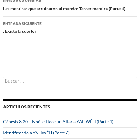
ENTRADA ANTERIOR
Navegación
Las mentiras que arruinaron al mundo: Tercer mentira (Parte 4)
de
ENTRADA SIGUIENTE
entradas
¿Existe la suerte?
B
u
s
c
a
ARTÍCULOS RECIENTES
r
:
Génesis 8:20 – Noé le Hace un Altar a YAHWÉH (Parte 1)
Identificando a YAHWÉH (Parte 6)