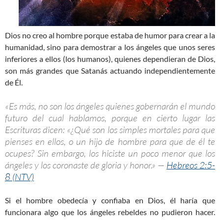
Dios no creo al hombre porque estaba de humor para crear a la
humanidad, sino para demostrar a los ángeles que unos seres
inferiores a ellos (los humanos), quienes dependieran de Dios,
son más grandes que Satanás actuando independientemente
de Él.
«Es más, no son los ángeles quienes gobernarán el mundo
futuro del cual hablamos, porque en cierto lugar las
Escrituras dicen: «¿Qué son los simples mortales para que
pienses en ellos, o un hijo de hombre para que de él te
ocupes? Sin embargo, los hiciste un poco menor que los
ángeles y los coronaste de gloria y honor.» —
Hebreos 2:5-
8 (NTV)
Si el hombre obedecía y confiaba en Dios, él haría que
funcionara algo que los ángeles rebeldes no pudieron hacer.