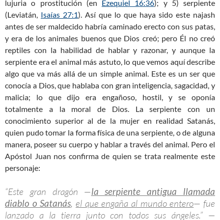
lujuria o prostitución (en
Ezequiel 16:36
); y 5) serpiente
(Leviatán,
Isaías 27:1
). Así que lo que haya sido este najash
antes de ser maldecido habría caminado erecto con sus patas,
y era de los animales buenos que Dios creó; pero Él no creó
reptiles con la habilidad de hablar y razonar, y aunque la
serpiente era el animal más astuto, lo que vemos aquí describe
algo que va más allá de un simple animal. Este es un ser que
conocía a Dios, que hablaba con gran inteligencia, sagacidad, y
malicia; lo que dijo era engañoso, hostil, y se oponía
totalmente a la moral de Dios. La serpiente con un
conocimiento superior al de la mujer en realidad Satanás,
quien pudo tomar la forma física de una serpiente, o de alguna
manera, poseer su cuerpo y hablar a través del animal. Pero el
Apóstol Juan nos confirma de quien se trata realmente este
personaje:
“Este gran dragón —
la serpiente antigua llamada
diablo o Satanás
,
el que engaña al mundo entero
— fue
lanzado a la tierra junto con todos sus ángeles.” —