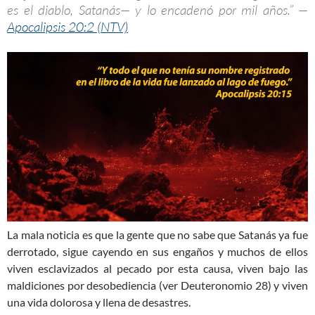
es el diablo, Satanás— y lo encadenó por mil años.” —
Apocalipsis 20:2 (NTV)
La mala noticia es que la gente que no sabe que Satanás ya fue
derrotado, sigue cayendo en sus engaños y muchos de ellos
viven esclavizados al pecado por esta causa, viven bajo las
maldiciones por desobediencia (ver Deuteronomio 28
) y viven
una vida dolorosa y llena de desastres.