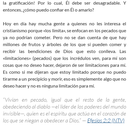
la gratificación! Por lo cual, Él debe ser desagradable. Y
entonces, ¿cómo puedo confiar en Él o amarlo?
Hoy en día hay mucha gente a quienes no les interesa el
cristianismo porque «los limita», se enfocan en los pecados que
ya no podrían cometer. Pero no se dan cuenta de que hay
millones de frutos y árboles de los que sí pueden comer y
recibir las bendiciones de Dios que esto conlleva. Las
«limitaciones» (pecados) que los incrédulos ven, para mí son
cosas que no deseo hacer, dejaron de ser limitaciones para mí.
Es como si me dijeran que estoy limitado porque no puedo
tirarme a un precipicio y morir, eso es simplemente algo que no
deseo hacer y no es ninguna limitación para mí.
“Vivían en pecado, igual que el resto de la gente,
obedeciendo al diablo —el líder de los poderes del mundo
invisible—, quien es el espíritu que actúa en el corazón de
los que se niegan a obedecer a Dios.” —
Efesios 2:2 (NTV)