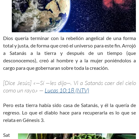
Dios quería terminar con la rebelión angelical de una forma
total y justa, de forma que creó el universo para este fin. Arrojó
a Satanás a la tierra y después de un tiempo (que
desconocemos), creó al hombre y a la mujer poniéndolos a
cargo para que gobernaran sobre toda la creación.
[Dice Jesús] «—Sí —les dijo—. Vi a Satanás caer del cielo
como un rayo.» —
Lucas 10:18 (NTV)
Pero esta tierra había sido casa de Satanás, y él la quería de
regreso. Lo que el diablo hace para recuperarla es lo que se
relata en Génesis 3
.
Sat