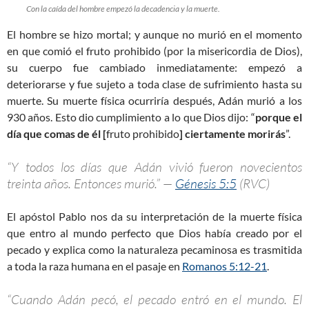
Con la caída del hombre empezó la decadencia y la muerte.
El hombre se hizo mortal; y aunque no murió en el momento
en que comió el fruto prohibido (por la misericordia de Dios),
su cuerpo fue cambiado inmediatamente: empezó a
deteriorarse y fue sujeto a toda clase de sufrimiento hasta su
muerte. Su muerte física ocurriría después, Adán murió a los
930 años. Esto dio cumplimiento a lo que Dios dijo: “
porque el
día que comas de él [
fruto prohibido
] ciertamente morirás
”.
“Y todos los días que Adán vivió fueron novecientos
treinta años. Entonces murió.” —
Génesis 5:5
(RVC)
El apóstol Pablo nos da su interpretación de la muerte física
que entro al mundo perfecto que Dios había creado por el
pecado y explica como la naturaleza pecaminosa es trasmitida
a toda la raza humana en el pasaje en
Romanos 5:12-21
.
“Cuando Adán pecó, el pecado entró en el mundo. El