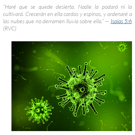
“Haré que se quede desierta. Nadie la podará ni la
cultivará. Crecerán en ella cardos y espinos, y ordenaré a
las nubes que no derramen lluvia sobre ella.” —
Isaías 5:6
(RVC)