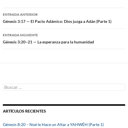
ENTRADA ANTERIOR
Navegación
Génesis 3:17 — El Pacto Adámico: Dios juzga a Adán (Parte 1)
de
ENTRADA SIGUIENTE
entradas
Génesis 3:20–21 — La esperanza para la humanidad
B
u
s
c
a
ARTÍCULOS RECIENTES
r
:
Génesis 8:20 – Noé le Hace un Altar a YAHWÉH (Parte 1)