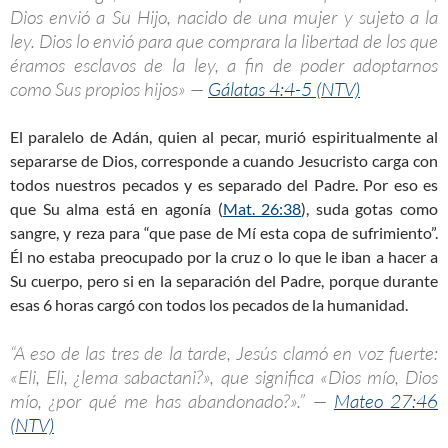
Dios envió a Su Hijo, nacido de una mujer y sujeto a la
ley. Dios lo envió para que comprara la libertad de los que
éramos esclavos de la ley, a fin de poder adoptarnos
como Sus propios hijos» —
Gálatas 4:4-5 (NTV)
El paralelo de Adán, quien al pecar, murió espiritualmente al
separarse de Dios, corresponde a cuando Jesucristo carga con
todos nuestros pecados y es separado del Padre. Por eso es
que Su alma está en agonía (
Mat. 26:38
), suda gotas como
sangre, y reza para “que pase de Mí esta copa de sufrimiento”.
Él no estaba preocupado por la cruz o lo que le iban a hacer a
Su cuerpo, pero si en la separación del Padre, porque durante
esas 6 horas cargó con todos los pecados de la humanidad.
“A eso de las tres de la tarde, Jesús clamó en voz fuerte:
«Eli, Eli, ¿lema sabactani?», que significa «Dios mío, Dios
mío, ¿por qué me has abandonado?».” —
Mateo 27:46
(NTV)