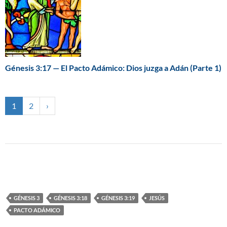
Génesis 3:17 — El Pacto Adámico: Dios juzga a Adán (Parte 1)
1
2
›
GÉNESIS 3
GÉNESIS 3:18
GÉNESIS 3:19
JESÚS
PACTO ADÁMICO