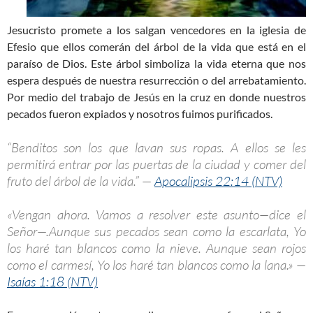
Jesucristo promete a los salgan vencedores en la iglesia de
Efesio que ellos comerán del árbol de la vida que está en el
paraíso de Dios. Este árbol simboliza la vida eterna que nos
espera después de nuestra resurrección o del arrebatamiento.
Por medio del trabajo de Jesús en la cruz en donde nuestros
pecados fueron expiados y nosotros fuimos purificados.
“Benditos son los que lavan sus ropas. A ellos se les
permitirá entrar por las puertas de la ciudad y comer del
fruto del árbol de la vida.” —
Apocalipsis 22:14 (NTV)
«Vengan ahora. Vamos a resolver este asunto—dice el
Señor—.Aunque sus pecados sean como la escarlata, Yo
los haré tan blancos como la nieve. Aunque sean rojos
como el carmesí, Yo los haré tan blancos como la lana.» —
Isaías 1:18 (NTV)