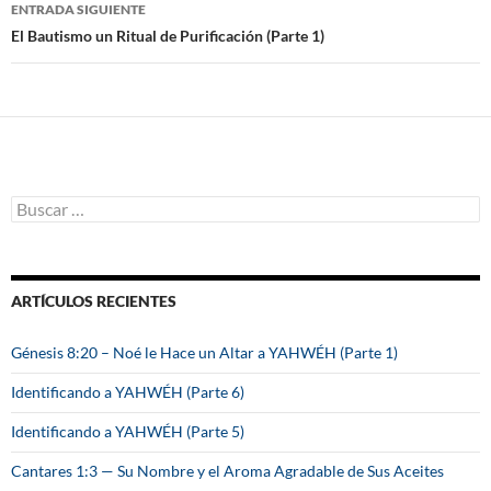
de
ENTRADA SIGUIENTE
entradas
El Bautismo un Ritual de Purificación (Parte 1)
B
u
s
c
a
ARTÍCULOS RECIENTES
r
:
Génesis 8:20 – Noé le Hace un Altar a YAHWÉH (Parte 1)
Identificando a YAHWÉH (Parte 6)
Identificando a YAHWÉH (Parte 5)
Cantares 1:3 — Su Nombre y el Aroma Agradable de Sus Aceites