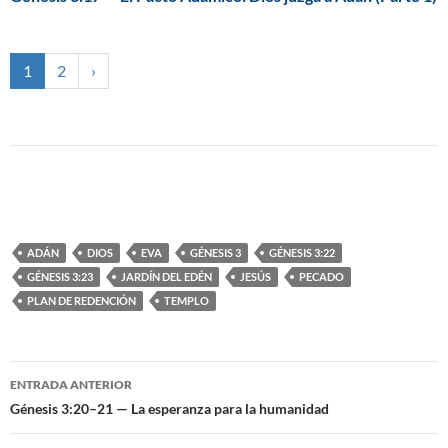
1
2
›
ADÁN
DIOS
EVA
GÉNESIS 3
GÉNESIS 3:22
GÉNESIS 3:23
JARDÍN DEL EDÉN
JESÚS
PECADO
PLAN DE REDENCIÓN
TEMPLO
ENTRADA ANTERIOR
Navegación
Génesis 3:20–21 — La esperanza para la humanidad