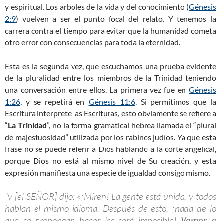
y espiritual. Los arboles de la vida y del conocimiento (
Génesis
2:9
) vuelven a ser el punto focal del relato. Y tenemos la
carrera contra el tiempo para evitar que la humanidad cometa
otro error con consecuencias para toda la eternidad.
Esta es la segunda vez, que escuchamos una prueba evidente
de la pluralidad entre los miembros de la Trinidad teniendo
una conversación entre ellos. La primera vez fue en
Génesis
1:26
, y se repetirá en
Génesis 11:6
. Si permitimos que la
Escritura interprete las Escrituras, esto obviamente se refiere a
“
La Trinidad
”, no la forma gramatical hebrea llamada el “plural
de majestuosidad” utilizada por los rabinos judíos. Ya que esta
frase no se puede referir a Dios hablando a la corte angelical,
porque Dios no está al mismo nivel de Su creación, y esta
expresión manifiesta una especie de igualdad consigo mismo.
“y [el SEÑOR] dijo: «¡Miren! La gente está unida, y todos
hablan el mismo idioma. Después de esto, ¡nada de lo
que se propongan hacer les será imposible!
Vamos a