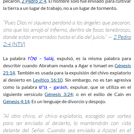
pecaron,
2 Pedro 2: 4
. El hombre sólo fue enviado para cultivar
la tierra a un lugar de trabajo, no a un lugar de tormento.
“Pues Dios ni siquiera perdonó a los ángeles que pecaron,
sino que los arrojó al infierno, dentro de fosas tenebrosas,
donde están encerrados hasta el día del juicio.” —
2 Pedro
2:4 (NTV)
La palabra
שָׁלַח – Saláj
, expulsó, es la misma palabra para
describir cuando Abraham manda a Agar e Ismael en
Génesis
21:14
. También es usada para la expulsión del chivo expiatorio
al desierto en
Levítico 16:10
. Sin embargo, no es tan agresiva
como la palabra
גָּרַשׁ – garásh
, expulsar, que se utiliza en el
siguiente versículo
Génesis 3:24
; o en el exilio de Caín en
Génesis 4:14
. Es un lenguaje de divorcio y despojo.
“Al otro chivo, el chivo expiatorio, escogido por sorteo
para ser enviado al desierto, lo mantendrán con vida
delante del Señor. Cuando sea enviado a Azazel en el