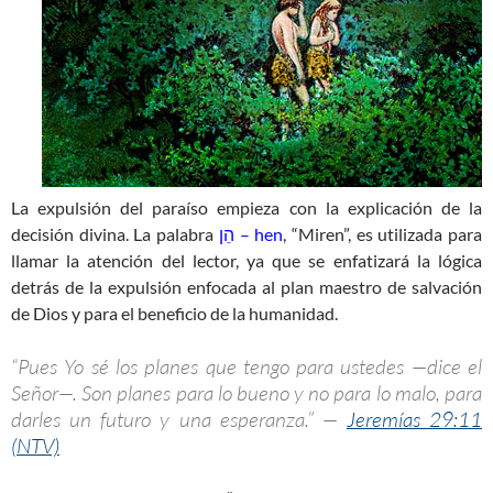
La expulsión del paraíso empieza con la explicación de la
decisión divina. La palabra
הֵן – hen
, “Miren”, es utilizada para
llamar la atención del lector, ya que se enfatizará la lógica
detrás de la expulsión enfocada al plan maestro de salvación
de Dios y para el beneficio de la humanidad.
“Pues Yo sé los planes que tengo para ustedes —dice el
Señor—. Son planes para lo bueno y no para lo malo, para
darles un futuro y una esperanza.” —
Jeremías 29:11
(NTV)