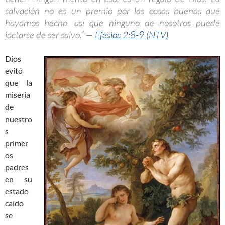
salvación no es un premio por las cosas buenas que
hayamos hecho, así que ninguno de nosotros puede
jactarse de ser salvo.” —
Efesios 2:8-9 (NTV)
Dios
evitó
que la
miseria
de
nuestro
s
primer
os
padres
en su
estado
caído
se