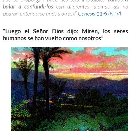
bajar a confundirlos
con diferentes idiomas; así no
podrán entenderse unos a otros».”
Génesis 11:6 (NTV)
“Luego el Señor Dios dijo: Miren, los seres
humanos se han vuelto como nosotros”