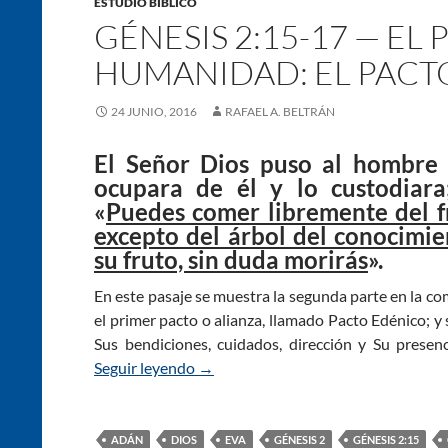
ESTUDIO BÍBLICO
GÉNESIS 2:15-17 — EL
HUMANIDAD: EL PACT
24 JUNIO, 2016
RAFAEL A. BELTRÁN
El Señor Dios puso al hombre 
ocupara de él y lo custodiara
«
Puedes comer libremente del fr
excepto del árbol del conocimie
su fruto, sin duda morirás
».
En este pasaje se muestra la segunda parte en la c
el primer pacto o alianza, llamado Pacto Edénico; y
Sus bendiciones, cuidados, dirección y Su prese
Seguir leyendo
Génesis 2:15-17 — El Primer Pacto 
→
ADÁN
DIOS
EVA
GÉNESIS 2
GÉNESIS 2:15