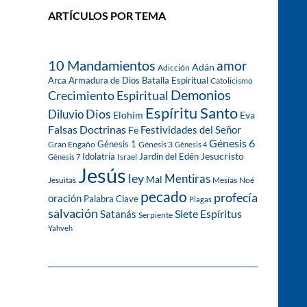
ARTÍCULOS POR TEMA
10 Mandamientos
amor
Adán
Adicción
Arca
Armadura de Dios
Batalla Espiritual
Catolicismo
Demonios
Crecimiento Espiritual
Espíritu Santo
Dios
Diluvio
Eva
Elohim
Falsas Doctrinas
Festividades del Señor
Fe
Génesis 6
Génesis 1
Gran Engaño
Génesis 3
Génesis 4
Idolatría
Jardín del Edén
Jesucristo
Israel
Génesis 7
Jesús
ley
Mentiras
Mal
Jesuitas
Mesías
Noé
pecado
profecía
oración
Palabra Clave
Plagas
salvación
Siete Espíritus
Satanás
Serpiente
Yahveh