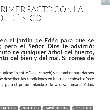
 PRIMER PACTO CON LA
O EDÉNICO
en el jardín de Edén para que se
; pero el Señor Dios le advirtió:
uto de cualquier árbol del huerto,
nto del bien y del mal. Si comes de
omunicación entre Dios (Yahveh) y el hombre para darnos
 se describen las condiciones en las cuales Yahveh ofrece
ncia para el primer miembro de la raza humana: Adán.
con la Humanidad: El Pacto Edénico
GÉNESIS 2:16
GÉNESIS 2:17
JARDÍN DEL EDÉN
JESUCRISTO