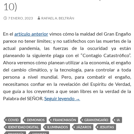
10)
7 ENERO, 2023
RAFAEL A. BELTRÁN
En el
artículo anterior
vimos cómo la maldad del Gran Engaño
parece no tener límites; y no satisfechos con las muertes de la
actual pandemia, las fuerzas de la oscuridad ya están
planeando la siguiente plaga con el “Contagio Catastrófico”.
Ahora veremos cómo planean utilizar a la economía, el engaño
del cambio climático, y la tecnología, para controlar a toda
persona a nivel mundial. Pero, para combatir el engaño,
necesitamos confiar en la revelación del Espíritu de Verdad,
que guía a los creyentes a que sean libres en la verdad de la
Palabra del SEÑOR.
Seguir leyendo
El Gran Engaño: La Identidad
→
COVID
DEMONIOS
FRANCMASÓN
GRAN ENGAÑO
IA
IDENTIDAD DIGITAL
ILUMINADOS
JÁZAROS
JESUITAS