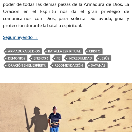
poder de todas las demás piezas de la Armadura de Dios. La
Oración en el Espíritu nos da el gran privilegio de
comunicarnos con Dios, para solicitar Su ayuda, guía y
protección durante la batalla espiritual.
Seguir leyendo
La Oración en el Espíritu de la Armadura de Dios 
→
ARMADURA DE DIOS
BATALLA ESPIRITUAL
CRISTO
DEMONIOS
EFESIOS 6
FE
INCREDULIDAD
JESÚS
ORACIÓN EN EL ESPÍRITU
RECOMENDACIÓN
SATANÁS