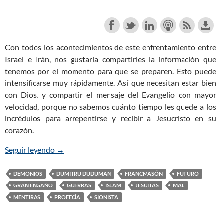
Con todos los acontecimientos de este enfrentamiento entre
Israel e Irán, nos gustaría compartirles la información que
tenemos por el momento para que se preparen. Esto puede
intensificarse muy rápidamente. Así que necesitan estar bien
con Dios, y compartir el mensaje del Evangelio con mayor
velocidad, porque no sabemos cuánto tiempo les quede a los
incrédulos para arrepentirse y recibir a Jesucristo en su
corazón.
Seguir leyendo
La Guerra de Israel e Irán: La Tercer Guerra Mund
→
DEMONIOS
DUMITRU DUDUMAN
FRANCMASÓN
FUTURO
GRAN ENGAÑO
GUERRAS
ISLAM
JESUITAS
MAL
MENTIRAS
PROFECÍA
SIONISTA