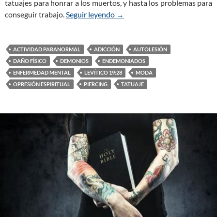
tatuajes para honrar a los muertos, y hasta los problemas para
conseguir trabajo.
Seguir leyendo
Tatuajes: Moda Peligrosa que D
→
ACTIVIDAD PARANORMAL
ADICCIÓN
AUTOLESIÓN
DAÑO FÍSICO
DEMONIOS
ENDEMONIADOS
ENFERMEDAD MENTAL
LEVÍTICO 19:28
MODA
OPRESIÓN ESPIRITUAL
PIERCING
TATUAJE