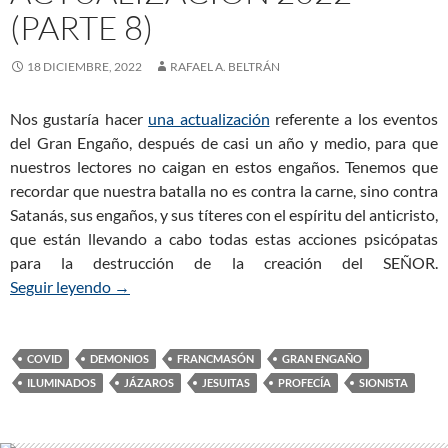
(PARTE 8)
18 DICIEMBRE, 2022
RAFAEL A. BELTRÁN
Nos gustaría hacer
una actualización
referente a los eventos
del Gran Engaño, después de casi un año y medio, para que
nuestros lectores no caigan en estos engaños. Tenemos que
recordar que nuestra batalla no es contra la carne, sino contra
Satanás, sus engaños, y sus títeres con el espíritu del anticristo,
que están llevando a cabo todas estas acciones psicópatas
para la destrucción de la creación del SEÑOR.
Seguir leyendo
El Gran Engaño: Actualización 2022 (Parte 8)
→
COVID
DEMONIOS
FRANCMASÓN
GRAN ENGAÑO
ILUMINADOS
JÁZAROS
JESUITAS
PROFECÍA
SIONISTA