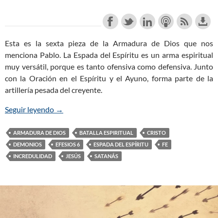
Esta es la sexta pieza de la Armadura de Dios que nos
menciona Pablo. La Espada del Espíritu es un arma espiritual
muy versátil, porque es tanto ofensiva como defensiva. Junto
con la Oración en el Espíritu y el Ayuno, forma parte de la
artillería pesada del creyente.
Seguir leyendo
La Espada del Espíritu de la Armadura de Dios (P
→
ARMADURA DE DIOS
BATALLA ESPIRITUAL
CRISTO
DEMONIOS
EFESIOS 6
ESPADA DEL ESPÍRITU
FE
INCREDULIDAD
JESÚS
SATANÁS