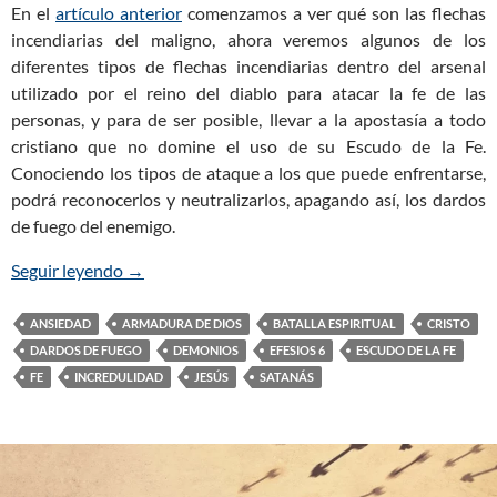
En el
artículo anterior
comenzamos a ver qué son las flechas
incendiarias del maligno, ahora veremos algunos de los
diferentes tipos de flechas incendiarias dentro del arsenal
utilizado por el reino del diablo para atacar la fe de las
personas, y para de ser posible, llevar a la apostasía a todo
cristiano que no domine el uso de su Escudo de la Fe.
Conociendo los tipos de ataque a los que puede enfrentarse,
podrá reconocerlos y neutralizarlos, apagando así, los dardos
de fuego del enemigo.
Seguir leyendo
El Escudo de la Fe Apaga las Flechas Incendiarias 
→
ANSIEDAD
ARMADURA DE DIOS
BATALLA ESPIRITUAL
CRISTO
DARDOS DE FUEGO
DEMONIOS
EFESIOS 6
ESCUDO DE LA FE
FE
INCREDULIDAD
JESÚS
SATANÁS