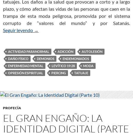
tatuajes. Los daños a la salud que provocan a corto y a largo
plazo, y cómo afectan las vidas de las personas que caen en la
trampa de esta moda peligrosa, promovida por el sistema
corrupto de “valores del mundo” y por Satanás.
Seguir leyendo
Tatuajes: Moda Peligrosa que Daña al Espíritu (P
→
ACTIVIDAD PARANORMAL
ADICCIÓN
AUTOLESIÓN
DAÑO FÍSICO
DEMONIOS
ENDEMONIADOS
ENFERMEDAD MENTAL
LEVÍTICO 19:28
MODA
OPRESIÓN ESPIRITUAL
PIERCING
TATUAJE
PROFECÍA
EL GRAN ENGAÑO: LA
IDENTIDAD DIGITAL (PARTE