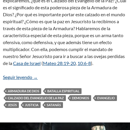
explicaremos, ¿qué es el Calzado del Evangelio de la Paz? ¿Cuál
es el significado de esta poderosa pieza de la Armadura de
Dios? ¿Por qué es importante portar este calzado en el mundo
espiritual? ¿Cómo es que la paz en Jesucristo la recibimos a
través de esta pieza de la Armadura? Hablaremos de la
característica especial de esta pieza, porque es un arma tanto
ofensiva, como defensiva, y que además tiene un efecto
multiplicador. Con ella, podemos cumplir el mandato de
nuestro Señor Jesucristo para ir a buscar a las ovejas perdidas
de la
Casa de Israel
(
Mateo 28:19-20
,
10:6-8
).
Seguir leyendo
La Armadura de Dios: El Calzado del Evangelio de 
→
ARMADURA DE DIOS
BATALLA ESPIRITUAL
CALZADO DEL EVANGELIO DE LA PAZ
DEMONIOS
EVANGELIO
JESÚS
JUSTICIA
SATANÁS