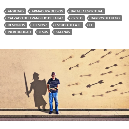
ANSIEDAD
ARMADURA DE DIOS
BATALLA ESPIRITUAL
CALZADO DEL EVANGELIO DE LA PAZ
CRISTO
DARDOS DE FUEGO
DEMONIOS
EFESIOS 6
ESCUDO DE LA FE
FE
INCREDULIDAD
JESÚS
SATANÁS