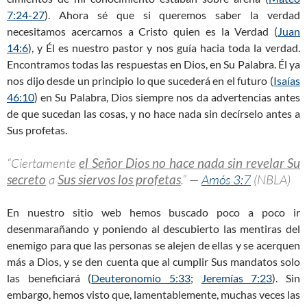
7:24-27
). Ahora sé que si queremos saber la verdad
necesitamos acercarnos a Cristo quien es la Verdad (
Juan
14:6
), y Él es nuestro pastor y nos guía hacia toda la verdad.
Encontramos todas las respuestas en Dios, en Su Palabra. Él ya
nos dijo desde un principio lo que sucederá en el futuro (
Isaías
46:10
) en Su Palabra, Dios siempre nos da advertencias antes
de que sucedan las cosas, y no hace nada sin decírselo antes a
Sus profetas.
“Ciertamente
el Señor Dios no hace nada sin revelar Su
secreto
a
Sus siervos los profetas
.” —
Amós 3:7
(NBLA)
En nuestro sitio web hemos buscado poco a poco ir
desenmarañando y poniendo al descubierto las mentiras del
enemigo para que las personas se alejen de ellas y se acerquen
más a Dios, y se den cuenta que al cumplir Sus mandatos solo
las beneficiará (
Deuteronomio 5:33
;
Jeremías 7:23
). Sin
embargo, hemos visto que, lamentablemente, muchas veces las