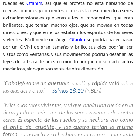
ruedas es
Ofaním
, así que el profeta no está hablando de
ruedas comunes y corrientes, él nos está describiendo a seres
extradimensionales que eran altos e imponentes, que eran
brillantes, que tenían muchos ojos, que se movían en todas
direcciones, y que en ellos estaban los espíritus de los seres
vivientes. Fácilmente un ángel
Ofaním
se podría hacer pasar
por un OVNI de gran tamaño y brillo, sus ojos podrían ser
vistos como ventanas, y sus movimientos podrían desafiar las
leyes de la física de nuestro mundo porque no son artefactos
mecánicos, sino que son seres de otra dimensión.
“
Cabalgó sobre un querubín
, y voló; y
rápido voló
sobre
las alas del viento.” —
Salmos 18:10
(NBLA)
“Miré a los seres vivientes, y vi que había una rueda en la
tierra junto a cada uno de los seres vivientes de cuatro
caras.
El aspecto de las ruedas y su hechura era como
el brillo del crisólito, y las cuatro tenían la misma
forma
; su aspecto y su hechura eran como si una rueda