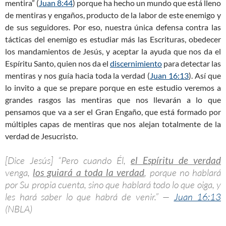
mentira” (
Juan 8:44
) porque ha hecho un mundo que está lleno
de mentiras y engaños, producto de la labor de este enemigo y
de sus seguidores. Por eso, nuestra única defensa contra las
tácticas del enemigo es estudiar más las Escrituras, obedecer
los mandamientos de Jesús, y aceptar la ayuda que nos da el
Espíritu Santo, quien nos da el
discernimiento
para detectar las
mentiras y nos guía hacia toda la verdad (
Juan 16:13
). Así que
lo invito a que se prepare porque en este estudio veremos a
grandes rasgos las mentiras que nos llevarán a lo que
pensamos que va a ser el Gran Engaño, que está formado por
múltiples capas de mentiras que nos alejan totalmente de la
verdad de Jesucristo.
[Dice Jesús] “Pero cuando Él,
el Espíritu de verdad
venga,
los guiará a toda la verdad
, porque no hablará
por Su propia cuenta, sino que hablará todo lo que oiga, y
les hará saber lo que habrá de venir.” —
Juan 16:13
(NBLA)