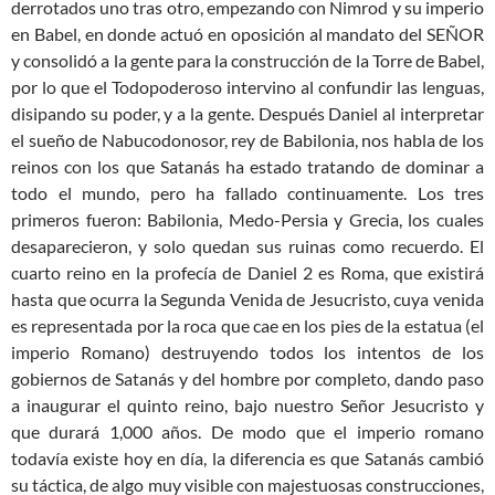
derrotados uno tras otro, empezando con Nimrod y su imperio
en Babel, en donde actuó en oposición al mandato del SEÑOR
y consolidó a la gente para la construcción de la Torre de Babel,
por lo que el Todopoderoso intervino al confundir las lenguas,
disipando su poder, y a la gente. Después Daniel al interpretar
el sueño de Nabucodonosor, rey de Babilonia, nos habla de los
reinos con los que Satanás ha estado tratando de dominar a
todo el mundo, pero ha fallado continuamente. Los tres
primeros fueron: Babilonia, Medo-Persia y Grecia, los cuales
desaparecieron, y solo quedan sus ruinas como recuerdo. El
cuarto reino en la profecía de Daniel 2
es Roma, que existirá
hasta que ocurra la Segunda Venida de Jesucristo, cuya venida
es representada por la roca que cae en los pies de la estatua (el
imperio Romano) destruyendo todos los intentos de los
gobiernos de Satanás y del hombre por completo, dando paso
a inaugurar el quinto reino, bajo nuestro Señor Jesucristo y
que durará 1,000 años. De modo que el imperio romano
todavía existe hoy en día, la diferencia es que Satanás cambió
su táctica, de algo muy visible con majestuosas construcciones,