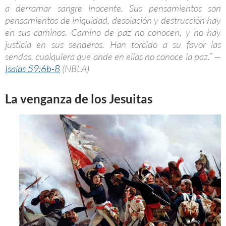
a derramar sangre inocente. Sus pensamientos son
pensamientos de iniquidad, desolación y destrucción hay
en sus caminos. Camino de paz no conocen, y no hay
justicia en sus senderos. Han torcido a su favor las
sendas, cualquiera que ande en ellas no conoce la paz.” —
Isaías 59:6b-8
(NBLA)
La venganza de los Jesuitas