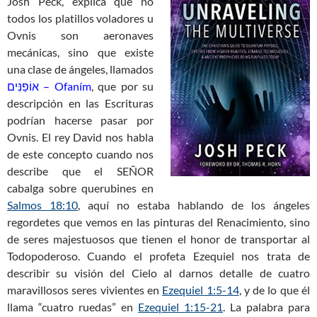
Josh Peck, explica que no
todos los platillos voladores u
Ovnis son aeronaves
mecánicas, sino que existe
una clase de ángeles, llamados
אוֹפַנִּים – Ofaním
, que por su
descripción en las Escrituras
podrían hacerse pasar por
Ovnis. El rey David nos habla
de este concepto cuando nos
describe que el SEÑOR
cabalga sobre querubines en
Salmos 18:10
, aquí no estaba hablando de los ángeles
regordetes que vemos en las pinturas del Renacimiento, sino
de seres majestuosos que tienen el honor de transportar al
Todopoderoso. Cuando el profeta Ezequiel nos trata de
describir su visión del Cielo al darnos detalle de cuatro
maravillosos seres vivientes en
Ezequiel 1:5-14
, y de lo que él
llama “cuatro ruedas” en
Ezequiel 1:15-21
. La palabra para