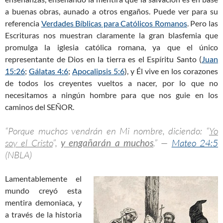
a buenas obras, aunado a otros engaños. Puede ver para su
referencia
Verdades Bíblicas para Católicos Romanos
. Pero las
Escrituras nos muestran claramente la gran blasfemia que
promulga la iglesia católica romana, ya que el único
representante de Dios en la tierra es el Espíritu Santo (
Juan
15:26
;
Gálatas 4:6
;
Apocalipsis 5:6
), y Él vive en los corazones
de todos los creyentes vueltos a nacer, por lo que no
necesitamos a ningún hombre para que nos guie en los
caminos del SEÑOR.
“Porque muchos vendrán en Mi nombre, diciendo: “
Yo
soy el Cristo
”,
y engañarán a muchos
.” —
Mateo 24:5
(NBLA)
Lamentablemente el
mundo creyó esta
mentira demoniaca, y
a través de la historia