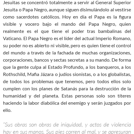
Jesuitas se concentró totalmente a servir al General Superior
Jesuita o Papa Negro, aunque siguen disimulándolo al vestirse
como sacerdotes católicos. Hoy en día el Papa es la figura
visible y vocero bajo el mando del Papa Negro, quien
realmente es el que tiene el poder tras bambalinas del
Vaticano. El Papa Negro es el líder del actual Imperio Romano,
su poder no es abierto ni visible, pero es quien tiene el control
del mundo a través de la fachada de muchas organizaciones,
corporaciones, bancos y sectas secretas a su mando. De forma
que la gente culpa al Estado Profundo, a los banqueros, a los
Rothschild, Mafia Jázara o judíos sionistas, o a los globalistas,
de todos los problemas que tenemos, pero todos ellos solo
cumplen con los planes de Satanás para la destrucción de la
humanidad y del planeta. Estas personas solo son títeres
haciendo la labor diabólica del enemigo y serán juzgados por
ello.
“Sus obras son obras de iniquidad, y actos de violencia
hay en sus manos. Sus pies corren al mal, y se apresuran