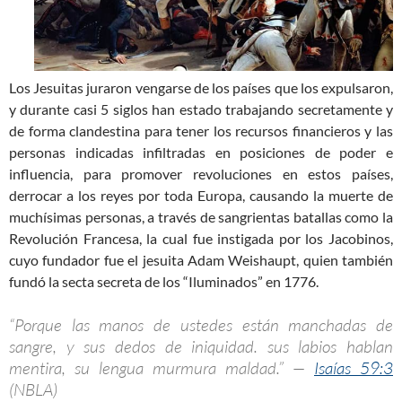
Los Jesuitas juraron vengarse de los países que los expulsaron,
y durante casi 5 siglos han estado trabajando secretamente y
de forma clandestina para tener los recursos financieros y las
personas indicadas infiltradas en posiciones de poder e
influencia, para promover revoluciones en estos países,
derrocar a los reyes por toda Europa, causando la muerte de
muchísimas personas, a través de sangrientas batallas como la
Revolución Francesa, la cual fue instigada por los Jacobinos,
cuyo fundador fue el jesuita Adam Weishaupt, quien también
fundó la secta secreta de los “Iluminados” en 1776.
“Porque las manos de ustedes están manchadas de
sangre, y sus dedos de iniquidad. sus labios hablan
mentira, su lengua murmura maldad.” —
Isaías 59:3
(NBLA)