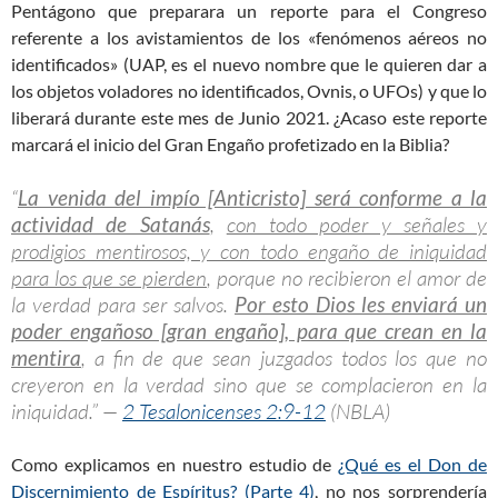
Pentágono que preparara un reporte para el Congreso
referente a los avistamientos de los «fenómenos aéreos no
identificados» (UAP, es el nuevo nombre que le quieren dar a
los objetos voladores no identificados, Ovnis, o UFOs) y que lo
liberará durante este mes de Junio 2021. ¿Acaso este reporte
marcará el inicio del Gran Engaño profetizado en la Biblia?
“
La venida del impío [Anticristo] será conforme a la
actividad de Satanás
,
con todo poder y señales y
prodigios mentirosos, y con todo engaño de iniquidad
para los que se pierden
, porque no recibieron el amor de
la verdad para ser salvos.
Por esto Dios les enviará un
poder engañoso [gran engaño], para que crean en la
mentira
, a fin de que sean juzgados todos los que no
creyeron en la verdad sino que se complacieron en la
iniquidad.” —
2 Tesalonicenses 2:9-12
(NBLA)
Como explicamos en nuestro estudio de
¿Qué es el Don de
Discernimiento de Espíritus? (Parte 4)
, no nos sorprendería