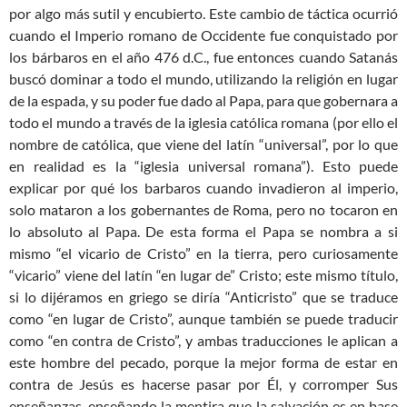
por algo más sutil y encubierto. Este cambio de táctica ocurrió
cuando el Imperio romano de Occidente fue conquistado por
los bárbaros en el año 476 d.C., fue entonces cuando Satanás
buscó dominar a todo el mundo, utilizando la religión en lugar
de la espada, y su poder fue dado al Papa, para que gobernara a
todo el mundo a través de la iglesia católica romana (por ello el
nombre de católica, que viene del latín “universal”, por lo que
en realidad es la “iglesia universal romana”). Esto puede
explicar por qué los barbaros cuando invadieron al imperio,
solo mataron a los gobernantes de Roma, pero no tocaron en
lo absoluto al Papa. De esta forma el Papa se nombra a si
mismo “el vicario de Cristo” en la tierra, pero curiosamente
“vicario” viene del latín “en lugar de” Cristo; este mismo título,
si lo dijéramos en griego se diría “Anticristo” que se traduce
como “en lugar de Cristo”, aunque también se puede traducir
como “en contra de Cristo”, y ambas traducciones le aplican a
este hombre del pecado, porque la mejor forma de estar en
contra de Jesús es hacerse pasar por Él, y corromper Sus
enseñanzas, enseñando la mentira que la salvación es en base