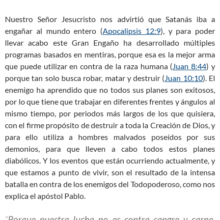
Nuestro Señor Jesucristo nos advirtió que Satanás iba a
engañar al mundo entero (
Apocalipsis 12:9
), y para poder
llevar acabo este Gran Engaño ha desarrollado múltiples
programas basados en mentiras, porque esa es la mejor arma
que puede utilizar en contra de la raza humana (
Juan 8:44
) y
porque tan solo busca robar, matar y destruir (
Juan 10:10
). El
enemigo ha aprendido que no todos sus planes son exitosos,
por lo que tiene que trabajar en diferentes frentes y ángulos al
mismo tiempo, por periodos más largos de los que quisiera,
con el firme propósito de destruir a toda la Creación de Dios, y
para ello utiliza a hombres malvados poseídos por sus
demonios, para que lleven a cabo todos estos planes
diabólicos. Y los eventos que están ocurriendo actualmente, y
que estamos a punto de vivir, son el resultado de la intensa
batalla en contra de los enemigos del Todopoderoso, como nos
explica el apóstol Pablo.
“
Porque nuestra lucha no es contra sangre y carne
,