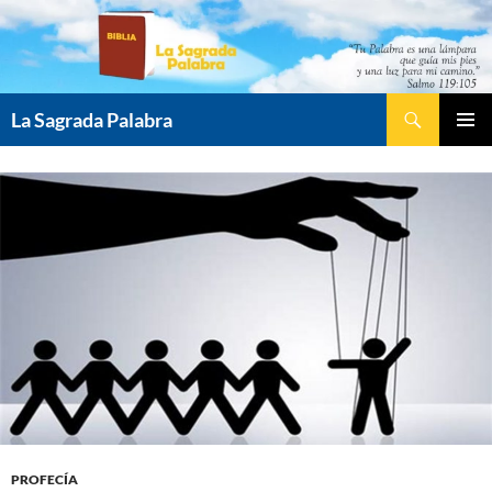
Saltar
al
contenido
Buscar
La Sagrada Palabra
MENÚ
PRINCI
PROFECÍA