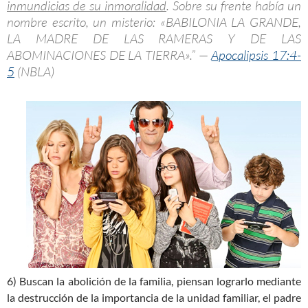
inmundicias de su inmoralidad
. Sobre su frente había un
nombre escrito, un misterio: «BABILONIA LA GRANDE,
LA MADRE DE LAS RAMERAS Y DE LAS
ABOMINACIONES DE LA TIERRA».” —
Apocalipsis 17:4-
5
(NBLA)
6) Buscan la abolición de la familia, piensan lograrlo mediante
la destrucción de la importancia de la unidad familiar, el padre