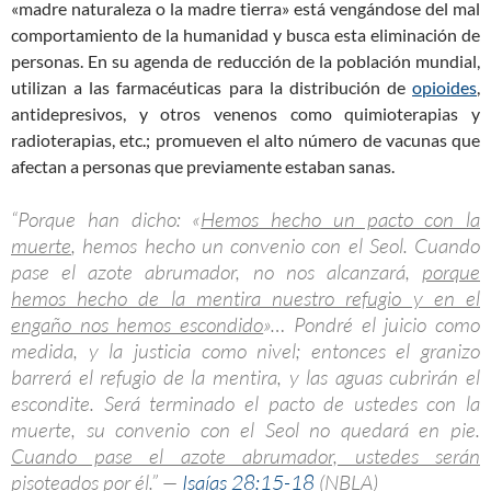
«madre naturaleza o la madre tierra» está vengándose del mal
comportamiento de la humanidad y busca esta eliminación de
personas. En su agenda de reducción de la población mundial,
utilizan a las farmacéuticas para la distribución de
opioides
,
antidepresivos, y otros venenos como quimioterapias y
radioterapias, etc.; promueven el alto número de vacunas que
afectan a personas que previamente estaban sanas.
“Porque han dicho: «
Hemos hecho un pacto con la
muerte
, hemos hecho un convenio con el Seol. Cuando
pase el azote abrumador, no nos alcanzará,
porque
hemos hecho de la mentira nuestro refugio y en el
engaño nos hemos escondido
»… Pondré el juicio como
medida, y la justicia como nivel; entonces el granizo
barrerá el refugio de la mentira, y las aguas cubrirán el
escondite. Será terminado el pacto de ustedes con la
muerte, su convenio con el Seol no quedará en pie.
Cuando pase el azote abrumador, ustedes serán
pisoteados por él
.” —
Isaías 28:15-18
(NBLA)