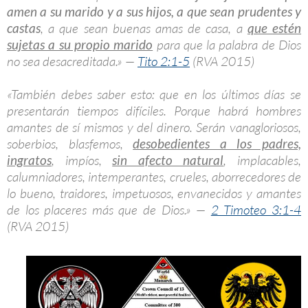
amen a su marido y a sus hijos, a que sean prudentes y
castas
, a que sean buenas amas de casa, a
que estén
sujetas a su propio marido
para que la palabra de Dios
no sea desacreditada.» —
Tito 2:1-5
(RVA 2015)
«También debes saber esto: que en los últimos días se
presentarán tiempos difíciles. Porque habrá hombres
amantes de sí mismos y del dinero. Serán vanagloriosos,
soberbios, blasfemos,
desobedientes a los padres,
ingratos
, impíos,
sin afecto natural
, implacables,
calumniadores, intemperantes, crueles, aborrecedores de
lo bueno, traidores, impetuosos, envanecidos y amantes
de los placeres más que de Dios.» —
2 Timoteo 3:1-4
(RVA 2015)