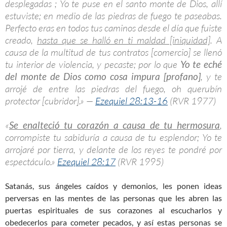
desplegadas ; Yo te puse en el santo monte de Dios, allí
estuviste; en medio de las piedras de fuego te paseabas.
Perfecto eras en todos tus caminos desde el día que fuiste
creado,
hasta que se halló en ti maldad [iniquidad]
. A
causa de la multitud de tus contratos [comercio] se llenó
tu interior de violencia, y pecaste; por lo que
Yo te eché
del monte de Dios como cosa impura [profano]
, y te
arrojé de entre las piedras del fuego, oh querubín
protector [cubridor].» —
Ezequiel 28:13-16
(RVR 1977)
«
Se enalteció tu corazón a causa de tu hermosura
,
corrompiste tu sabiduría a causa de tu esplendor; Yo te
arrojaré por tierra, y delante de los reyes te pondré por
espectáculo.»
Ezequiel 28:17
(RVR 1995)
Satanás, sus ángeles caídos y demonios, les ponen ideas
perversas en las mentes de las personas que les abren las
puertas espirituales de sus corazones al escucharlos y
obedecerlos para cometer pecados, y así estas personas se