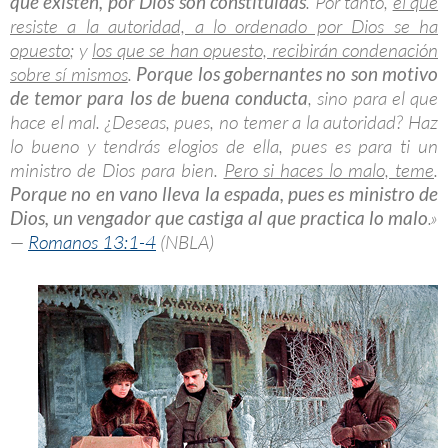
que existen, por Dios son constituidas
. Por tanto,
el que
resiste a la autoridad, a lo ordenado por Dios se ha
opuesto
; y
los que se han opuesto, recibirán condenación
sobre sí mismos
.
Porque los gobernantes no son motivo
de temor para los de buena conducta
, sino para el que
hace el mal. ¿Deseas, pues, no temer a la autoridad? Haz
lo bueno y tendrás elogios de ella, pues es para ti un
ministro de Dios para bien.
Pero si haces lo malo, teme
.
Porque no en vano lleva la espada, pues es ministro de
Dios, un vengador que castiga al que practica lo malo
.»
—
Romanos 13:1-4
(NBLA)