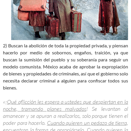
2) Buscan la abolición de toda la propiedad privada, y piensan
hacerlo por medio de sobornos, engaños, traición, ya que
buscan la sumisión del pueblo y su soberanía para seguir un
modelo comunista. México acaba de aprobar la expropiación
de bienes y propiedades de criminales, así que el gobierno solo
necesita declarar criminal a alguien para confiscar todos sus
bienes.
«¡
Qué aflicción les espera a ustedes que despiertan en la
noche, tramando planes malvados
! Se levantan al
amanecer y se apuran a realizarlos, solo porque tienen el
poder para hacerlo.
Cuando quieren un pedazo de tierra,
encuentran la forma de apropiárselo
. Cuando quieren
la