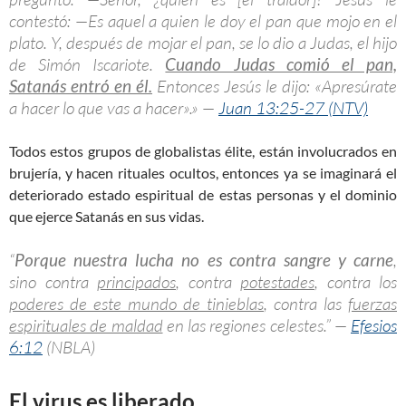
contestó: —Es aquel a quien le doy el pan que mojo en el
plato. Y, después de mojar el pan, se lo dio a Judas, el hijo
de Simón Iscariote.
Cuando Judas comió el pan,
Satanás entró en él.
Entonces Jesús le dijo: «Apresúrate
a hacer lo que vas a hacer».» —
Juan 13:25-27 (NTV)
Todos estos grupos de globalistas élite, están involucrados en
brujería, y hacen rituales ocultos, entonces ya se imaginará el
deteriorado estado espiritual de estas personas y el dominio
que ejerce Satanás en sus vidas.
“
Porque nuestra lucha no es contra sangre y carne
,
sino contra
principados
, contra
potestades
, contra los
poderes de este mundo de tinieblas
, contra las
fuerzas
espirituales de maldad
en las regiones celestes.” —
Efesios
6:12
(NBLA)
El virus es liberado