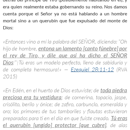
era quien realmente estaba gobernando su reino. Nos damos
cuenta porque el Señor ya no está hablando a un hombre
mortal sino a un querubín que fue expulsado del monte de
Dios:
«Entonces vino a mí la palabra del SEÑOR, diciendo: “Oh
hijo de hombre,
entona un lamento [canto fúnebre] por
el rey de Tiro, y dile que así ha dicho el SEÑOR
Dios
:“‘¡Tú eras un modelo perfecto, lleno de sabiduría y
de completa hermosura!» —
Ezequiel 28:11-12
(RVA
2015)
«En Edén, en el huerto de Dios estuviste; de
toda piedra
preciosa era tu vestidura
; de cornerina, topacio, jaspe,
crisólito, berilo y ónice; de zafiro, carbunclo, esmeralda y
oro; los primores de tus tamboriles y flautas estuvieron
preparados para ti en el día en que fuiste creado.
Tú eras
el querubín [ungido] protector [que cubre]
, de alas