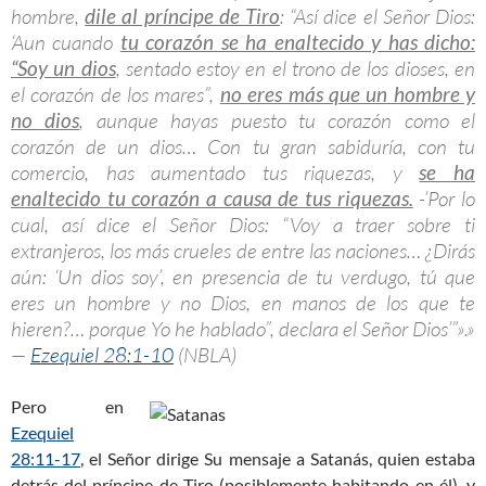
hombre,
dile al príncipe de Tiro
: “Así dice el Señor Dios:
‘Aun cuando
tu corazón se ha enaltecido y has dicho:
“Soy un dios
, sentado estoy en el trono de los dioses, en
el corazón de los mares”,
no eres más que un hombre y
no dios
, aunque hayas puesto tu corazón como el
corazón de un dios… Con tu gran sabiduría, con tu
comercio, has aumentado tus riquezas, y
se ha
enaltecido tu corazón a causa de tus riquezas.
-’Por lo
cual, así dice el Señor Dios: “Voy a traer sobre ti
extranjeros, los más crueles de entre las naciones… ¿Dirás
aún: ‘Un dios soy’, en presencia de tu verdugo, tú que
eres un hombre y no Dios, en manos de los que te
hieren?… porque Yo he hablado”, declara el Señor Dios’”».»
—
Ezequiel 28:1-10
(NBLA)
Pero en
Ezequiel
28:11-17
, el Señor dirige Su mensaje a Satanás, quien estaba
detrás del príncipe de Tiro (posiblemente habitando en él), y