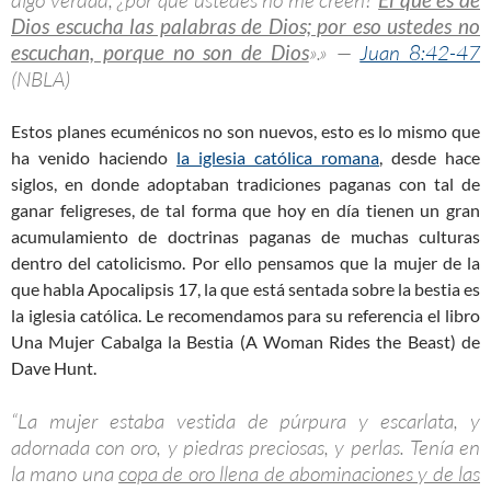
digo verdad, ¿por qué ustedes no me creen?
Dios escucha las palabras de Dios; por eso ustedes no
escuchan, porque no son de Dios
».» —
Juan 8:42-47
(NBLA)
Estos planes ecuménicos no son nuevos, esto es lo mismo que
ha venido haciendo
la iglesia católica romana
, desde hace
siglos, en donde adoptaban tradiciones paganas con tal de
ganar feligreses, de tal forma que hoy en día tienen un gran
acumulamiento de doctrinas paganas de muchas culturas
dentro del catolicismo. Por ello pensamos que la mujer de la
que habla Apocalipsis 17
, la que está sentada sobre la bestia es
la iglesia católica. Le recomendamos para su referencia el libro
Una Mujer Cabalga la Bestia (A Woman Rides the Beast) de
Dave Hunt.
“La mujer estaba vestida de púrpura y escarlata, y
adornada con oro, y piedras preciosas, y perlas. Tenía en
la mano una
copa de oro llena de abominaciones y de las