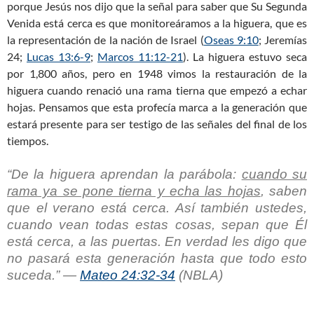
porque Jesús nos dijo que la señal para saber que Su Segunda
Venida está cerca es que monitoreáramos a la higuera, que es
la representación de la nación de Israel (
Oseas 9:10
; Jeremías
24
;
Lucas 13:6-9
;
Marcos 11:12-21
). La higuera estuvo seca
por 1,800 años, pero en 1948 vimos la restauración de la
higuera cuando renació una rama tierna que empezó a echar
hojas. Pensamos que esta profecía marca a la generación que
estará presente para ser testigo de las señales del final de los
tiempos.
“De la higuera aprendan la parábola:
cuando su
rama ya se pone tierna y echa las hojas
, saben
que el verano está cerca
. Así también ustedes,
cuando vean todas estas cosas, sepan que Él
está cerca, a las puertas.
En verdad les digo que
no pasará esta generación hasta que todo esto
suceda
.” —
Mateo 24:32-34
(NBLA)