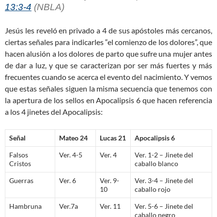
13:3-4
(NBLA)
Jesús les reveló en privado a 4 de sus apóstoles más cercanos,
ciertas señales para indicarles “el comienzo de los dolores”, que
hacen alusión a los dolores de parto que sufre una mujer antes
de dar a luz, y que se caracterizan por ser más fuertes y más
frecuentes cuando se acerca el evento del nacimiento. Y vemos
que estas señales siguen la misma secuencia que tenemos con
la apertura de los sellos en Apocalipsis 6
que hacen referencia
a los 4 jinetes del Apocalipsis:
Señal
Mateo 24
Lucas 21
Apocalipsis 6
Falsos
Ver. 4-5
Ver. 4
Ver. 1-2 – Jinete del
Cristos
caballo blanco
Guerras
Ver. 6
Ver. 9-
Ver. 3-4 – Jinete del
10
caballo rojo
Hambruna
Ver.7a
Ver. 11
Ver. 5-6 – Jinete del
caballo negro