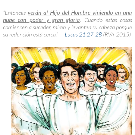
“Entonces
verán al Hijo del Hombre viniendo en una
nube con poder y gran gloria
. Cuando estas cosas
comiencen a suceder, miren y levanten su cabeza porque
su redención está cerca.” —
Lucas 21:27-28
(RVA-2015)