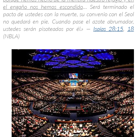
el engaño nos hemos escondido
… Será terminado el
pacto de ustedes con la muerte, su convenio con el Seol
no quedará en pie. Cuando pase el azote abrumador,
ustedes serán pisoteados por él.» —
Isaías 28:15
,
18
(NBLA)