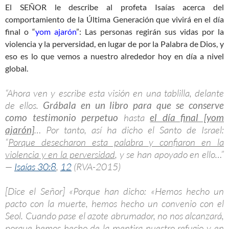
El SEÑOR le describe al profeta Isaías acerca del
comportamiento de la Última Generación que vivirá en el día
final o “
yom ajarón
”: Las personas regirán sus vidas por la
violencia y la perversidad, en lugar de por la Palabra de Dios, y
eso es lo que vemos a nuestro alrededor hoy en día a nivel
global.
“Ahora ven y escribe esta visión en una tablilla, delante
de ellos.
Grábala en un libro para que se conserve
como testimonio perpetuo
hasta
el día final [yom
ajarón]
… Por tanto, así ha dicho el Santo de Israel:
“
Porque desecharon esta palabra y confiaron en la
violencia y en la perversidad
, y se han apoyado en ello…”
—
Isaías 30:8
,
12
(RVA-2015)
[Dice el Señor] «Porque han dicho: «Hemos hecho un
pacto con la muerte, hemos hecho un convenio con el
Seol. Cuando pase el azote abrumador, no nos alcanzará,
porque hemos hecho de la mentira nuestro refugio y en