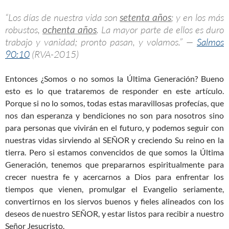
“Los días de nuestra vida son
setenta años
; y en los más
robustos,
ochenta años
. La mayor parte de ellos es duro
trabajo y vanidad; pronto pasan, y volamos.” —
Salmos
90:10
(RVA-2015)
Entonces ¿Somos o no somos la Última Generación? Bueno
esto es lo que trataremos de responder en este artículo.
Porque si no lo somos, todas estas maravillosas profecías, que
nos dan esperanza y bendiciones no son para nosotros sino
para personas que vivirán en el futuro, y podemos seguir con
nuestras vidas sirviendo al SEÑOR y creciendo Su reino en la
tierra. Pero si estamos convencidos de que somos la Última
Generación, tenemos que prepararnos espiritualmente para
crecer nuestra fe y acercarnos a Dios para enfrentar los
tiempos que vienen, promulgar el Evangelio seriamente,
convertirnos en los siervos buenos y fieles alineados con los
deseos de nuestro SEÑOR, y estar listos para recibir a nuestro
Señor Jesucristo.