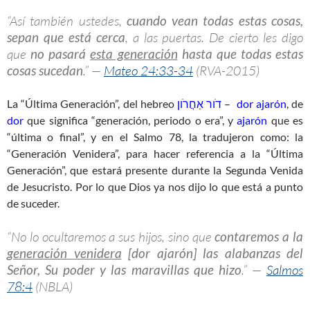
“Así también ustedes,
cuando vean todas estas cosas,
sepan que está cerca
, a las puertas. De cierto les digo
que
no pasará
esta generación
hasta que todas estas
cosas sucedan
.” —
Mateo 24:33-34
(RVA-2015)
La “Última Generación”, del hebreo
דֹור אַחֲרֹון – dor ajarón
, de
dor
que significa “generación, periodo o era”, y
ajarón
que es
“última o final”, y en el Salmo 78
, la tradujeron como: la
“Generación Venidera”, para hacer referencia a la “Última
Generación”, que estará presente durante la Segunda Venida
de Jesucristo. Por lo que Dios ya nos dijo lo que está a punto
de suceder.
“No lo ocultaremos a sus hijos, sino que
contaremos a la
generación venidera
[dor ajarón] las alabanzas del
Señor, Su poder y las maravillas que hizo
.” —
Salmos
78:4
(NBLA)