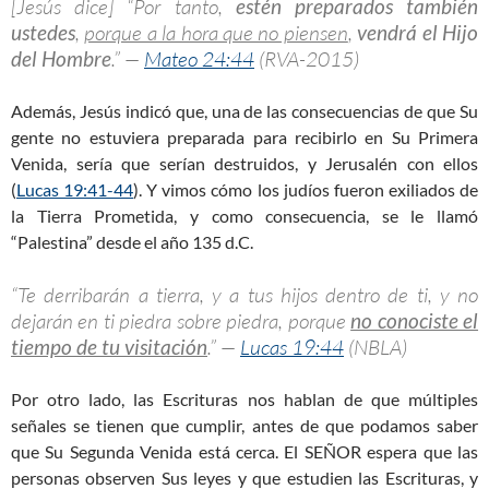
[Jesús dice] “Por tanto,
estén preparados también
ustedes
,
porque a la hora que no piensen
,
vendrá el Hijo
del Hombre
.” —
Mateo 24:44
(RVA-2015)
Además, Jesús indicó que, una de las consecuencias de que Su
gente no estuviera preparada para recibirlo en Su Primera
Venida, sería que serían destruidos, y Jerusalén con ellos
(
Lucas 19:41-44
). Y vimos cómo los judíos fueron exiliados de
la Tierra Prometida, y como consecuencia, se le llamó
“Palestina” desde el año 135 d.C.
“Te derribarán a tierra, y a tus hijos dentro de ti, y no
dejarán en ti piedra sobre piedra, porque
no conociste el
tiempo de tu visitación
.” —
Lucas 19:44
(NBLA)
Por otro lado, las Escrituras nos hablan de que múltiples
señales se tienen que cumplir, antes de que podamos saber
que Su Segunda Venida está cerca. El SEÑOR espera que las
personas observen Sus leyes y que estudien las Escrituras, y