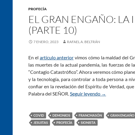
PROFECÍA
EL GRAN ENGAÑO: LA 
(PARTE 10)
7 ENERO, 2023
RAFAEL A. BELTRÁN
En el
artículo anterior
vimos cómo la maldad del Gra
las muertes de la actual pandemia, las fuerzas de l
“Contagio Catastrófico”. Ahora veremos cómo planean
y la tecnología, para controlar a toda persona a n
confiar en la revelación del Espíritu de Verdad, que
Palabra del SEÑOR.
Seguir leyendo
El Gran Engaño: 
→
COVID
DEMONIOS
FRANCMASÓN
GRAN ENGAÑO
JESUITAS
PROFECÍA
SIONISTA