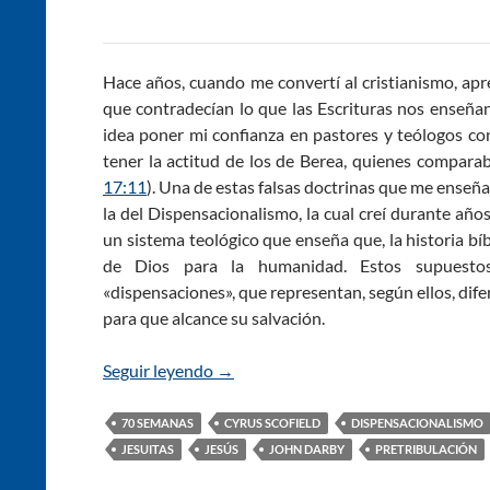
Hace años, cuando me convertí al cristianismo, apr
que contradecían lo que las Escrituras nos enseña
idea poner mi confianza en pastores y teólogos co
tener la actitud de los de Berea, quienes comparab
17:11
). Una de estas falsas doctrinas que me enseñ
la del Dispensacionalismo, la cual creí durante año
un sistema teológico que enseña que, la historia bíb
de Dios para la humanidad. Estos supuesto
«dispensaciones», que representan, según ellos, di
para que alcance su salvación.
Seguir leyendo
¿Qué es la Casa de Israel? (Parte 1)
→
70 SEMANAS
CYRUS SCOFIELD
DISPENSACIONALISMO
JESUITAS
JESÚS
JOHN DARBY
PRETRIBULACIÓN