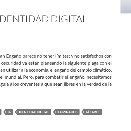
IDENTIDAD DIGITAL
n Engaño parece no tener límites; y no satisfechos con
a oscuridad ya están planeando la siguiente plaga con el
 utilizar a la economía, el engaño del cambio climático,
ivel mundial. Pero, para combatir el engaño, necesitamos
 guía a los creyentes a que sean libres en la verdad de la
La Identidad Digital (Parte 10)
IA
IDENTIDAD DIGITAL
ILUMINADOS
JÁZAROS