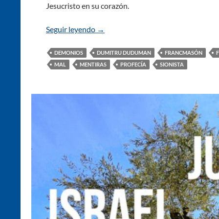
Jesucristo en su corazón.
Seguir leyendo
La Guerra de Israel e Irán: La Terce
→
DEMONIOS
DUMITRU DUDUMAN
FRANCMASÓN
MAL
MENTIRAS
PROFECÍA
SIONISTA