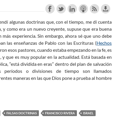
endí algunas doctrinas que, con el tiempo, me di cuenta
n, y como era un nuevo creyente, supuse que era buena
n más experiencia. Sin embargo, ahora sé que uno debe
an las enseñanzas de Pablo con las Escrituras (
Hechos
aron esos pastores, cuando estaba empezando en la fe, es
s, y que es muy popular en la actualidad. Está basada en
lica, “está dividida en eras” dentro del plan de salvación
s períodos o divisiones de tiempo son llamados
ferentes maneras en las que Dios pone a prueba al hombre
FALSAS DOCTRINAS
FRANCISCO RIVERA
ISRAEL