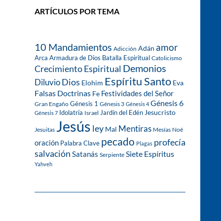
ARTÍCULOS POR TEMA
10 Mandamientos
amor
Adán
Adicción
Arca
Armadura de Dios
Batalla Espiritual
Catolicismo
Demonios
Crecimiento Espiritual
Espíritu Santo
Dios
Diluvio
Eva
Elohim
Falsas Doctrinas
Festividades del Señor
Fe
Génesis 6
Génesis 1
Gran Engaño
Génesis 3
Génesis 4
Idolatría
Jardín del Edén
Jesucristo
Israel
Génesis 7
Jesús
ley
Mentiras
Mal
Jesuitas
Mesías
Noé
pecado
profecía
oración
Palabra Clave
Plagas
salvación
Siete Espíritus
Satanás
Serpiente
Yahveh