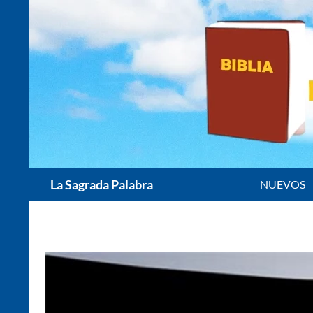
Saltar
al
contenido
Buscar
La Sagrada Palabra
NUEVOS