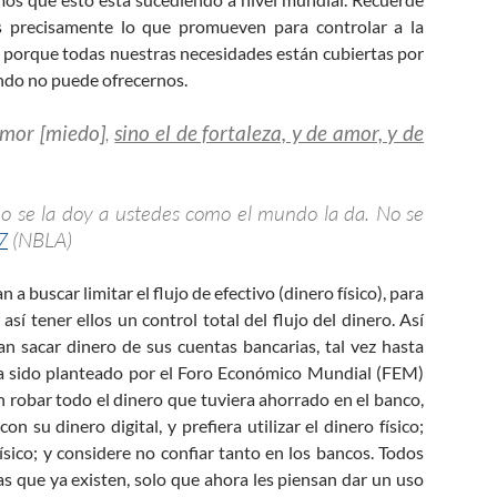
s precisamente lo que promueven para controlar a la
porque todas nuestras necesidades están cubiertas por
ndo no puede ofrecernos.
emor [miedo]
,
sino el de fortaleza, y de amor, y de
 no se la doy a ustedes como el mundo la da. No se
7
(NBLA)
n a buscar limitar el flujo de efectivo (dinero físico), para
 así tener ellos un control total del flujo del dinero. Así
n sacar dinero de sus cuentas bancarias, tal vez hasta
ha sido planteado por el Foro Económico Mundial (FEM)
n robar todo el dinero que tuviera ahorrado en el banco,
su dinero digital, y prefiera utilizar el dinero físico;
sico; y considere no confiar tanto en los bancos. Todos
ías que ya existen, solo que ahora les piensan dar un uso