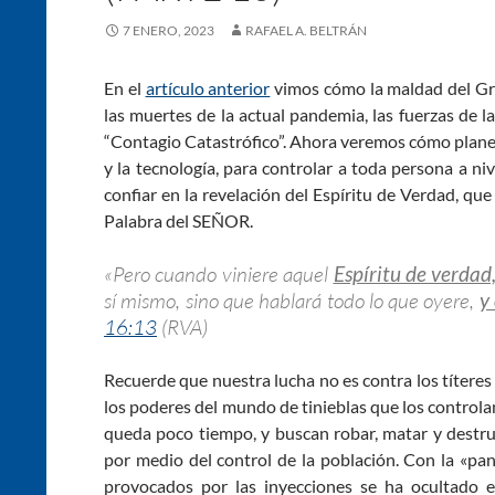
7 ENERO, 2023
RAFAEL A. BELTRÁN
En el
artículo anterior
vimos cómo la maldad del Gra
las muertes de la actual pandemia, las fuerzas de l
“Contagio Catastrófico”. Ahora veremos cómo planean
y la tecnología, para controlar a toda persona a n
confiar en la revelación del Espíritu de Verdad, que
Palabra del SEÑOR.
«Pero cuando viniere aquel
Espíritu de verdad
sí mismo, sino que hablará todo lo que oyere,
y
16:13
(RVA)
Recuerde que nuestra lucha no es contra los títeres
los poderes del mundo de tinieblas que los controla
queda poco tiempo, y buscan robar, matar y destru
por medio del control de la población. Con la «pa
provocados por las inyecciones se ha ocultado en 