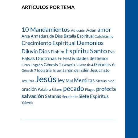
ARTÍCULOS POR TEMA
10 Mandamientos
amor
Adán
Adicción
Arca
Armadura de Dios
Batalla Espiritual
Catolicismo
Demonios
Crecimiento Espiritual
Espíritu Santo
Dios
Diluvio
Eva
Elohim
Falsas Doctrinas
Festividades del Señor
Fe
Génesis 6
Génesis 1
Gran Engaño
Génesis 3
Génesis 4
Idolatría
Jardín del Edén
Jesucristo
Israel
Génesis 7
Jesús
ley
Mentiras
Mal
Jesuitas
Mesías
Noé
pecado
profecía
oración
Palabra Clave
Plagas
salvación
Siete Espíritus
Satanás
Serpiente
Yahveh