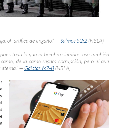
ja, oh artífice de engaño.” —
Salmos 52:2
(NBLA)
; pues todo lo que el hombre siembre, eso también
carne, de la carne segará corrupción, pero el que
a eterna.” —
Gálatas 6:7-8
(NBLA)
er
 a
 y
el
os
se
a