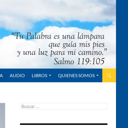
ÍA
AUDIO
LIBROS
QUIENES SOMOS
B
u
s
c
a