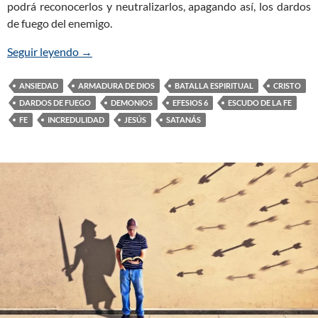
podrá reconocerlos y neutralizarlos, apagando así, los dardos
de fuego del enemigo.
Seguir leyendo
El Escudo de la Fe Apaga las Flechas Incendiarias 
→
ANSIEDAD
ARMADURA DE DIOS
BATALLA ESPIRITUAL
CRISTO
DARDOS DE FUEGO
DEMONIOS
EFESIOS 6
ESCUDO DE LA FE
FE
INCREDULIDAD
JESÚS
SATANÁS