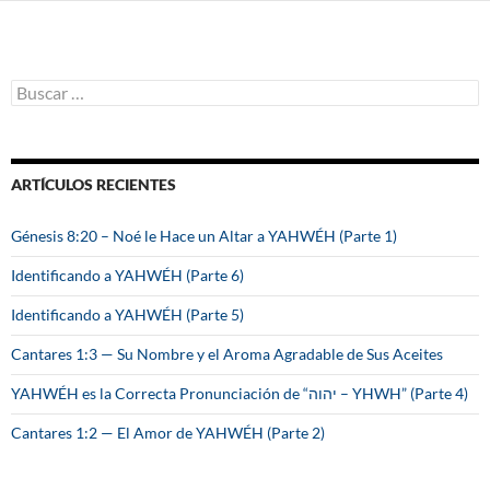
B
u
s
c
a
ARTÍCULOS RECIENTES
r
:
Génesis 8:20 – Noé le Hace un Altar a YAHWÉH (Parte 1)
Identificando a YAHWÉH (Parte 6)
Identificando a YAHWÉH (Parte 5)
Cantares 1:3 — Su Nombre y el Aroma Agradable de Sus Aceites
YAHWÉH es la Correcta Pronunciación de “יהוה – YHWH” (Parte 4)
Cantares 1:2 — El Amor de YAHWÉH (Parte 2)