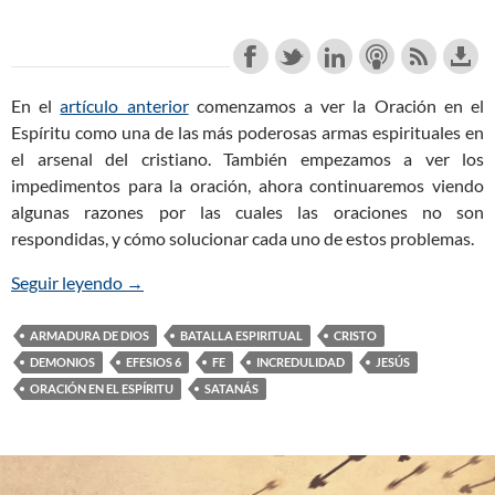
En el
artículo anterior
comenzamos a ver la Oración en el
Espíritu como una de las más poderosas armas espirituales en
el arsenal del cristiano. También empezamos a ver los
impedimentos para la oración, ahora continuaremos viendo
algunas razones por las cuales las oraciones no son
respondidas, y cómo solucionar cada uno de estos problemas.
Seguir leyendo
La Oración en el Espíritu de la Armadura de Dios 
→
ARMADURA DE DIOS
BATALLA ESPIRITUAL
CRISTO
DEMONIOS
EFESIOS 6
FE
INCREDULIDAD
JESÚS
ORACIÓN EN EL ESPÍRITU
SATANÁS