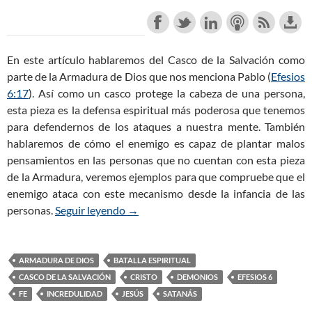
En este artículo hablaremos del Casco de la Salvación como
parte de la Armadura de Dios que nos menciona Pablo (
Efesios
6:17
). Así como un casco protege la cabeza de una persona,
esta pieza es la defensa espiritual más poderosa que tenemos
para defendernos de los ataques a nuestra mente. También
hablaremos de cómo el enemigo es capaz de plantar malos
pensamientos en las personas que no cuentan con esta pieza
de la Armadura, veremos ejemplos para que compruebe que el
enemigo ataca con este mecanismo desde la infancia de las
personas.
Seguir leyendo
El Casco de la Salvación de la Armadura
→
ARMADURA DE DIOS
BATALLA ESPIRITUAL
CASCO DE LA SALVACIÓN
CRISTO
DEMONIOS
EFESIOS 6
FE
INCREDULIDAD
JESÚS
SATANÁS