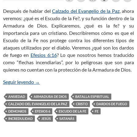
Después de hablar del
Calzado del Evangelio de la Paz
, ahora
veremos: ¿qué es el Escudo de la Fe?, y su función dentro de la
Armadura de Dios. Explicaremos, ¿qué es la fe? y su
importancia para un cristiano. Describiremos cómo es que el
Escudo de la Fe nos protege contra los diferentes tipos de
ataques utilizados por el diablo. Veremos ¿qué son los dardos
de fuego en
Efesios 6:16
? Lo que nosotros hemos traducido
como “flechas incendiarias”, por lo peligrosas que son para
quienes no cuentan con la protección de la Armadura de Dios.
Seguir leyendo
El Escudo de la Fe de la Armadura de Dios (Parte 
→
ANSIEDAD
ARMADURA DE DIOS
BATALLA ESPIRITUAL
CALZADO DEL EVANGELIO DE LA PAZ
CRISTO
DARDOS DE FUEGO
DEMONIOS
EFESIOS 6
ESCUDO DE LA FE
FE
INCREDULIDAD
JESÚS
SATANÁS