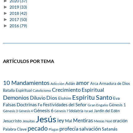
►
2020
(37)
►
2019
(33)
►
2018
(42)
►
2017
(50)
►
2016
(79)
ARTÍCULOS POR TEMA
10 Mandamientos
amor
Adán
Arca
Armadura de Dios
Adicción
Crecimiento Espiritual
Batalla Espiritual
Catolicismo
Espíritu Santo
Demonios
Dios
Diluvio
Eva
Elohim
Falsas Doctrinas
Festividades del Señor
Fe
Génesis 1
Gran Engaño
Génesis 6
Idolatría
Jardín del Edén
Génesis 3
Israel
Génesis 4
Génesis 7
Jesús
ley
Mentiras
Mal
oración
Jesucristo
Jesuitas
Mesías
Noé
pecado
profecía
salvación
Satanás
Palabra Clave
Plagas