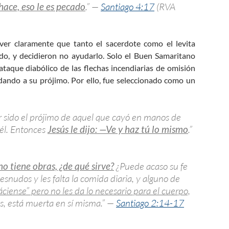
hace, eso le es pecado
.” —
Santiago 4:17
(RVA
ver claramente que tanto el sacerdote como el levita
do, y decidieron no ayudarlo. Solo el Buen Samaritano
taque diabólico de las flechas incendiarias de omisión
udando a su prójimo. Por ello, fue seleccionado como un
er sido el prójimo de aquel que cayó en manos de
 él. Entonces
Jesús le dijo: —Ve y haz tú lo mismo
.”
no tiene obras, ¿de qué sirve?
¿Puede acaso su fe
nudos y les falta la comida diaria, y alguno de
ciense” pero no les da lo necesario para el cuerpo,
as, está muerta en sí misma.” —
Santiago 2:14-17