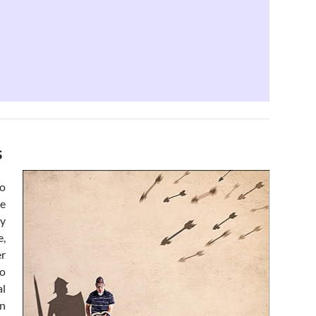
s
go
ue
 y
e,
er
lo
al
on