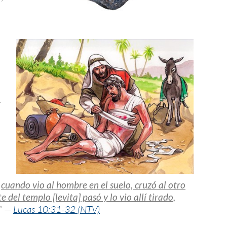
.
o
cuando vio al hombre en el suelo, cruzó al otro
 del templo [levita] pasó y lo vio allí tirado,
.” —
Lucas 10:31-32 (NTV)