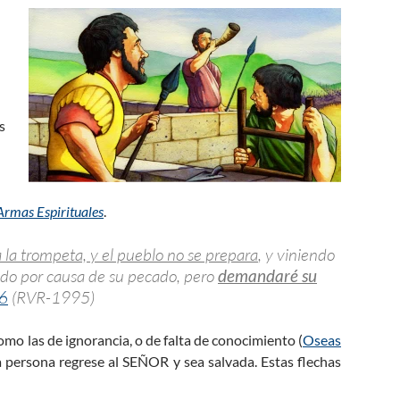
s
Armas Espirituales
.
ca la trompeta, y el pueblo no se prepara
, y viniendo
mado por causa de su pecado, pero
demandaré su
:6
(RVR-1995)
omo las de ignorancia, o de falta de conocimiento (
Oseas
la persona regrese al SEÑOR y sea salvada. Estas flechas