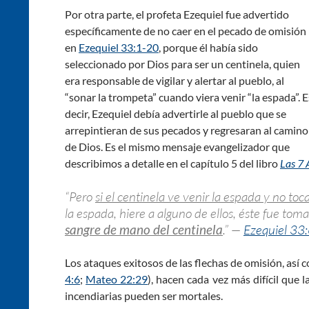
Por otra parte, el profeta Ezequiel fue advertido
específicamente de no caer en el pecado de omisión
en
Ezequiel 33:1-20
, porque él había sido
seleccionado por Dios para ser un centinela, quien
era responsable de vigilar y alertar al pueblo, al
“sonar la trompeta” cuando viera venir “la espada”. E
decir, Ezequiel debía advertirle al pueblo que se
arrepintieran de sus pecados y regresaran al camino
de Dios. Es el mismo mensaje evangelizador que
describimos a detalle en el capítulo 5 del libro
Las 7 
“Pero
si el centinela ve venir la espada y no to
la espada, hiere a alguno de ellos, éste fue to
sangre de mano del centinela
.” —
Ezequiel 33
Los ataques exitosos de las flechas de omisión, así c
4:6
;
Mateo 22:29
), hacen cada vez más difícil que 
incendiarias pueden ser mortales.