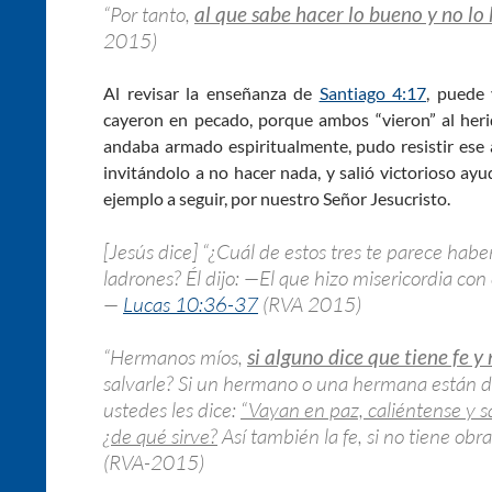
“Por tanto,
al que sabe hacer lo bueno y no lo 
2015)
Al revisar la enseñanza de
Santiago 4:17
, puede 
cayeron en pecado, porque ambos “vieron” al heri
andaba armado espiritualmente, pudo resistir ese a
invitándolo a no hacer nada, y salió victorioso ay
ejemplo a seguir, por nuestro Señor Jesucristo.
[Jesús dice] “¿Cuál de estos tres te parece hab
ladrones? Él dijo: —El que hizo misericordia con
—
Lucas 10:36-37
(RVA 2015)
“Hermanos míos,
si alguno dice que tiene fe y 
salvarle? Si un hermano o una hermana están des
ustedes les dice:
“Vayan en paz, caliéntense y sá
¿de qué sirve?
Así también la fe, si no tiene obr
(RVA-2015)