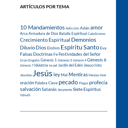
ARTÍCULOS POR TEMA
10 Mandamientos
amor
Adán
Adicción
Arca
Armadura de Dios
Batalla Espiritual
Catolicismo
Demonios
Crecimiento Espiritual
Espíritu Santo
Dios
Diluvio
Eva
Elohim
Falsas Doctrinas
Festividades del Señor
Fe
Génesis 6
Génesis 1
Gran Engaño
Génesis 3
Génesis 4
Idolatría
Jardín del Edén
Jesucristo
Israel
Génesis 7
Jesús
ley
Mentiras
Mal
Jesuitas
Mesías
Noé
pecado
profecía
oración
Palabra Clave
Plagas
salvación
Siete Espíritus
Satanás
Serpiente
Yahveh