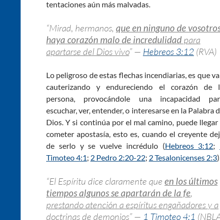
tentaciones aún más malvadas.
“Mirad, hermanos,
que en ninguno de vosotro
haya corazón malo de incredulidad
para
apartarse del Dios vivo
” —
Hebreos 3:12
(RVA)
Lo peligroso de estas flechas incendiarias, es que v
cauterizando y endureciendo el corazón de l
persona, provocándole una incapacidad par
escuchar, ver, entender, o interesarse en la Palabra 
Dios. Y si continúa por el mal camino, puede llegar
cometer apostasía, esto es, cuando el creyente de
de serlo y se vuelve incrédulo (
Hebreos 3:12
;
Timoteo 4:1
;
2 Pedro 2:20-22
;
2 Tesalonicenses 2:3
)
“El Espíritu dice claramente que
en los últimos
tiempos algunos se apartarán de la fe
,
prestando atención a espíritus engañadores y a
doctrinas de demonios
” —
1 Timoteo 4:1
(NBLA