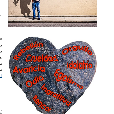
s
an
a
a
de
 a
ja
1
.
)