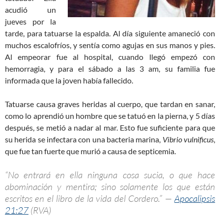
acudió un
jueves por la
tarde, para tatuarse la espalda. Al día siguiente amaneció con
muchos escalofríos, y sentía como agujas en sus manos y pies.
Al empeorar fue al hospital, cuando llegó empezó con
hemorragia, y para el sábado a las 3 am, su familia fue
informada que la joven había fallecido.
Tatuarse causa graves heridas al cuerpo, que tardan en sanar,
como lo aprendió un hombre que se tatuó en la pierna, y 5 días
después, se metió a nadar al mar. Esto fue suficiente para que
su herida se infectara con una bacteria marina,
Vibrio vulnificus
,
que fue tan fuerte que murió a causa de septicemia.
“No entrará en ella ninguna cosa sucia, o que hace
abominación y mentira; sino solamente los que están
escritos en el libro de la vida del Cordero.” —
Apocalipsis
21:27
(RVA)