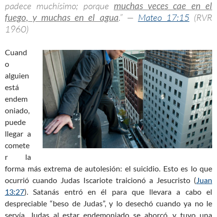
padece muchísimo; porque
muchas veces cae en el
fuego, y muchas en el agua
.” —
Mateo 17:15
(RVR
1960)
Cuand
o
alguien
está
endem
oniado,
puede
llegar a
comete
r la
forma más extrema de autolesión: el suicidio. Esto es lo que
ocurrió cuando Judas Iscariote traicionó a Jesucristo (
Juan
13:27
). Satanás entró en él para que llevara a cabo el
despreciable “beso de Judas”, y lo desechó cuando ya no le
servía. Judas al estar endemoniado se ahorcó, y tuvo una