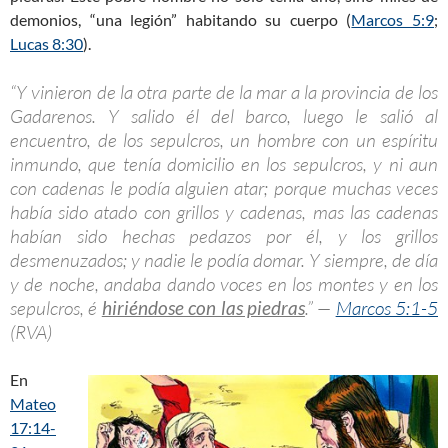
demonios, “una legión” habitando su cuerpo (
Marcos 5:9
;
Lucas 8:30
).
“Y vinieron de la otra parte de la mar a la provincia de los
Gadarenos. Y salido él del barco, luego le salió al
encuentro, de los sepulcros, un hombre con un espíritu
inmundo, que tenía domicilio en los sepulcros, y ni aun
con cadenas le podía alguien atar; porque muchas veces
había sido atado con grillos y cadenas, mas las cadenas
habían sido hechas pedazos por él, y los grillos
desmenuzados; y nadie le podía domar. Y siempre, de día
y de noche, andaba dando voces en los montes y en los
sepulcros, é
hiriéndose con las piedras
.” —
Marcos 5:1-5
(RVA)
En
Mateo
17:14-