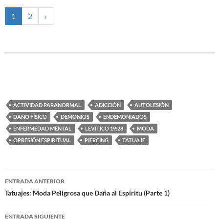
1
2
›
ACTIVIDAD PARANORMAL
ADICCIÓN
AUTOLESIÓN
DAÑO FÍSICO
DEMONIOS
ENDEMONIADOS
ENFERMEDAD MENTAL
LEVÍTICO 19:28
MODA
OPRESIÓN ESPIRITUAL
PIERCING
TATUAJE
ENTRADA ANTERIOR
Navegación
Tatuajes: Moda Peligrosa que Daña al Espíritu (Parte 1)
de
ENTRADA SIGUIENTE