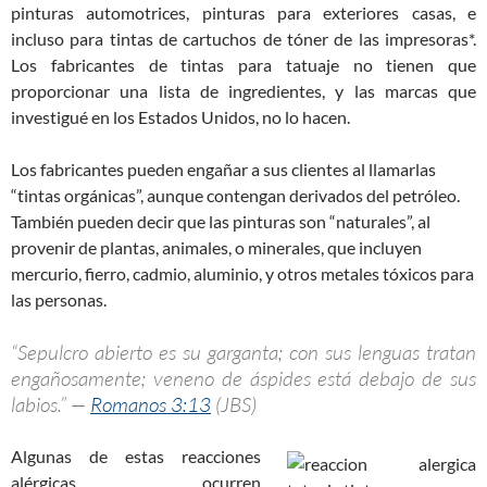
pinturas automotrices, pinturas para exteriores casas, e
incluso para tintas de cartuchos de tóner de las impresoras*.
Los fabricantes de tintas para tatuaje no tienen que
proporcionar una lista de ingredientes, y las marcas que
investigué en los Estados Unidos, no lo hacen.
Los fabricantes pueden engañar a sus clientes al llamarlas
“tintas orgánicas”, aunque contengan derivados del petróleo.
También pueden decir que las pinturas son “naturales”, al
provenir de plantas, animales, o minerales, que incluyen
mercurio, fierro, cadmio, aluminio, y otros metales tóxicos para
las personas.
“Sepulcro abierto es su garganta; con sus lenguas tratan
engañosamente; veneno de áspides está debajo de sus
labios.” —
Romanos 3:13
(JBS)
Algunas de estas reacciones
alérgicas ocurren