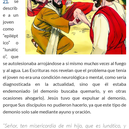
21
, se
describ
e a un
joven
como
“epilépt
ico” o
“lunátic
o”, que
se autolesionaba arrojándose a sí mismo
muchas veces
al fuego
y al agua. Las Escrituras nos revelan que el problema que tenía
el joven no era una condición neurológica o mental, como sería
diagnosticada en la actualidad, sino que él estaba
endemoniado (el demonio buscaba quemarlo, y en otras
ocasiones ahogarlo). Jesús tuvo que expulsar al demonio,
porque Sus discípulos no pudieron hacerlo, ya que este tipo de
demonio solo sale mediante ayuno y oración.
“Señor, ten misericordia de mi hijo, que es lunático, y