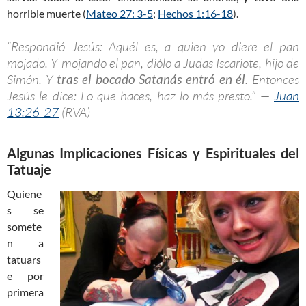
horrible muerte (
Mateo 27: 3-5
;
Hechos 1:16-18
).
“Respondió Jesús: Aquél es, a quien yo diere el pan
mojado. Y mojando el pan, diólo a Judas Iscariote, hijo de
Simón. Y
tras el bocado Satanás entró en él
. Entonces
Jesús le dice: Lo que haces, haz lo más presto.” —
Juan
13:26-27
(RVA)
Algunas Implicaciones Físicas y Espirituales del
Tatuaje
Quiene
s se
somete
n a
tatuars
e por
primera