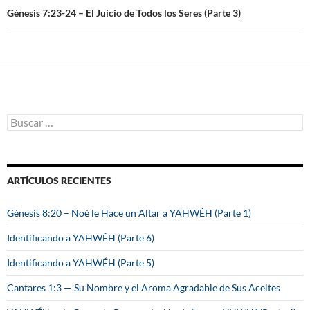
entradas
Génesis 7:23-24 – El Juicio de Todos los Seres (Parte 3)
B
u
s
c
a
ARTÍCULOS RECIENTES
r
:
Génesis 8:20 – Noé le Hace un Altar a YAHWÉH (Parte 1)
Identificando a YAHWÉH (Parte 6)
Identificando a YAHWÉH (Parte 5)
Cantares 1:3 — Su Nombre y el Aroma Agradable de Sus Aceites