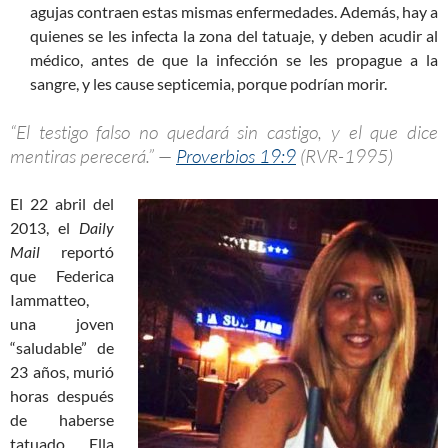
agujas contraen estas mismas enfermedades. Además, hay a
quienes se les infecta la zona del tatuaje, y deben acudir al
médico, antes de que la infección se les propague a la
sangre, y les cause septicemia, porque podrían morir.
“El testigo falso no quedará sin castigo, y el que dice
mentiras perecerá.” —
Proverbios 19:9
(RVR-1995)
El 22 abril del
2013, el
D
aily
Mail
reportó
que Federica
Iammatteo,
una joven
“saludable” de
23 años, murió
horas después
de haberse
tatuado. Ella