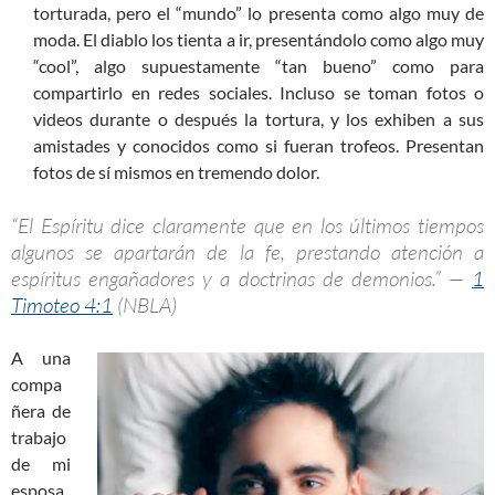
torturada, pero el “mundo” lo presenta como algo muy de
moda. El diablo los tienta a ir, presentándolo como algo muy
“cool”, algo supuestamente “tan bueno” como para
compartirlo en redes sociales. Incluso se toman fotos o
videos durante o después la tortura, y los exhiben a sus
amistades y conocidos como si fueran trofeos. Presentan
fotos de sí mismos en tremendo dolor.
“El Espíritu dice claramente que en los últimos tiempos
algunos se apartarán de la fe, prestando atención a
espíritus engañadores y a doctrinas de demonios.” —
1
Timoteo 4:1
(NBLA)
A una
compa
ñera de
trabajo
de mi
esposa,