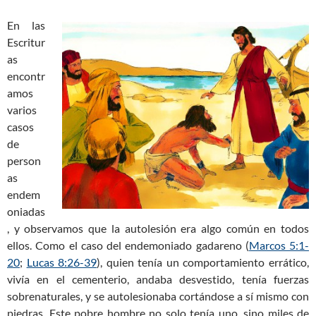
En las
Escritur
as
encontr
amos
varios
casos
de
person
as
endem
oniadas
, y observamos que la autolesión era algo común en todos
ellos. Como el caso del endemoniado gadareno (
Marcos 5:1-
20
;
Lucas 8:26-39
), quien tenía un comportamiento errático,
vivía en el cementerio, andaba desvestido, tenía fuerzas
sobrenaturales, y se autolesionaba cortándose a sí mismo con
piedras. Este pobre hombre no solo tenía uno, sino miles de