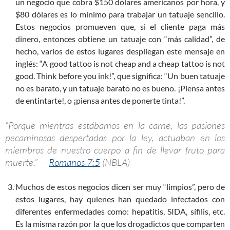
un negocio que cobra $150 dólares americanos por hora, y
$80 dólares es lo mínimo para trabajar un tatuaje sencillo.
Estos negocios promueven que, si el cliente paga más
dinero, entonces obtiene un tatuaje con “más calidad”, de
hecho, varios de estos lugares despliegan este mensaje en
inglés: “A good tattoo is not cheap and a cheap tattoo is not
good. Think before you ink!”, que significa: “Un buen tatuaje
no es barato, y un tatuaje barato no es bueno. ¡Piensa antes
de entintarte!, o ¡piensa antes de ponerte tinta!”.
“Porque mientras estábamos en la carne, las pasiones
pecaminosas despertadas por la ley, actuaban en los
miembros de nuestro cuerpo a fin de llevar fruto para
muerte.” —
Romanos 7:5
(NBLA)
Muchos de estos negocios dicen ser muy “limpios”, pero de
estos lugares, hay quienes han quedado infectados con
diferentes enfermedades como: hepatitis, SIDA, sífilis, etc.
Es la misma razón por la que los drogadictos que comparten