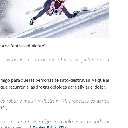
ma de “entretenimiento”.
; los necios no lo hacen y hasta se jactan de su
igo para que las personas se auto-destruyan, ya que al
ue recurren a las drogas opioides para aliviar el dolor.
 es robar y matar y destruir; Mi propósito es darles
NTV)
nse de su gran enemigo, el diablo, porque anda al
én devorar.»—
1 Pedro 5:8 (NTV)