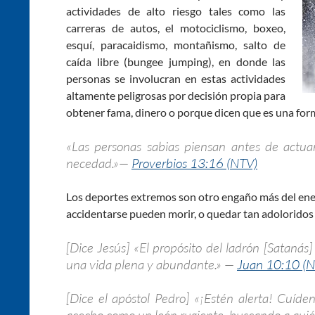
actividades de alto riesgo tales como las
carreras de autos, el motociclismo, boxeo,
esquí, paracaidismo, montañismo, salto de
caída libre (bungee jumping), en donde las
personas se involucran en estas actividades
altamente peligrosas por decisión propia para
obtener fama, dinero o porque dicen que es una for
«Las personas sabias piensan antes de actuar
necedad.»—
Proverbios 13:16 (NTV)
Los deportes extremos son otro engaño más del enem
accidentarse pueden morir, o quedar tan adoloridos q
[Dice Jesús] «El propósito del ladrón [Satanás]
una vida plena y abundante.» —
Juan 10:10 (
[Dice el apóstol Pedro] «¡Estén alerta! Cuíde
acecho como un león rugiente, buscando a qui