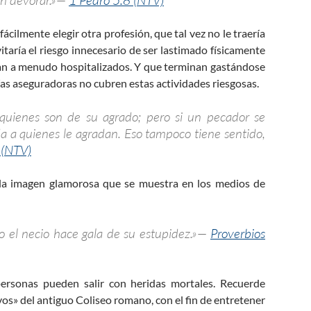
ácilmente elegir otra profesión, que tal vez no le traería
aría el riesgo innecesario de ser lastimado físicamente
jan a menudo hospitalizados. Y que terminan gastándose
ías aseguradoras no cubren estas actividades riesgosas.
 quienes son de su agrado; pero si un pecador se
da a quienes le agradan. Eso tampoco tiene sentido,
 (NTV)
 la imagen glamorosa que se muestra en los medios de
ro el necio hace gala de su estupidez.»—
Proverbios
rsonas pueden salir con heridas mortales. Recuerde
os» del antiguo Coliseo romano, con el fin de entretener