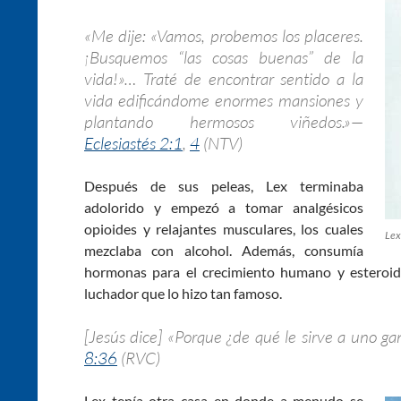
«Me dije: «Vamos, probemos los placeres.
¡Busquemos “las cosas buenas” de la
vida!»… Traté de encontrar sentido a la
vida edificándome enormes mansiones y
plantando hermosos viñedos.»—
Eclesiastés 2:1
,
4
(NTV)
Después de sus peleas, Lex terminaba
adolorido y empezó a tomar analgésicos
opioides y relajantes musculares, los cuales
Lex
mezclaba con alcohol. Además, consumía
hormonas para el crecimiento humano y esteroid
luchador que lo hizo tan famoso.
[Jesús dice] «Porque ¿de qué le sirve a uno g
8:36
(RVC)
Lex tenía otra casa en donde a menudo se