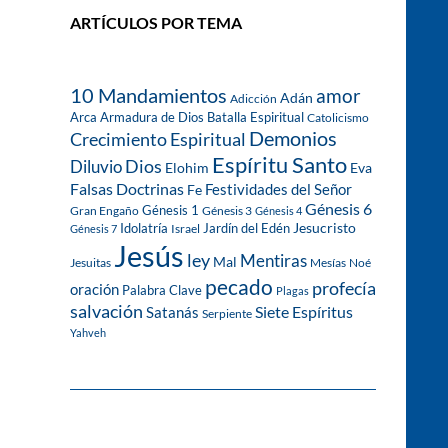
ARTÍCULOS POR TEMA
10 Mandamientos
amor
Adán
Adicción
Arca
Armadura de Dios
Batalla Espiritual
Catolicismo
Demonios
Crecimiento Espiritual
Espíritu Santo
Dios
Diluvio
Eva
Elohim
Falsas Doctrinas
Festividades del Señor
Fe
Génesis 6
Génesis 1
Gran Engaño
Génesis 3
Génesis 4
Idolatría
Jardín del Edén
Jesucristo
Israel
Génesis 7
Jesús
ley
Mentiras
Mal
Jesuitas
Mesías
Noé
pecado
profecía
oración
Palabra Clave
Plagas
salvación
Siete Espíritus
Satanás
Serpiente
Yahveh