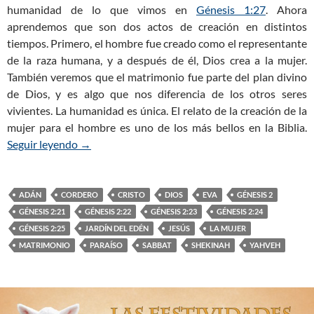
humanidad de lo que vimos en
Génesis 1:27
. Ahora
aprendemos que son dos actos de creación en distintos
tiempos. Primero, el hombre fue creado como el representante
de la raza humana, y a después de él, Dios crea a la mujer.
También veremos que el matrimonio fue parte del plan divino
de Dios, y es algo que nos diferencia de los otros seres
vivientes. La humanidad es única. El relato de la creación de la
mujer para el hombre es uno de los más bellos en la Biblia.
Seguir leyendo
Génesis 2:21-25 — YAHVEH Elohim hizo a la muj
→
ADÁN
CORDERO
CRISTO
DIOS
EVA
GÉNESIS 2
GÉNESIS 2:21
GÉNESIS 2:22
GÉNESIS 2:23
GÉNESIS 2:24
GÉNESIS 2:25
JARDÍN DEL EDÉN
JESÚS
LA MUJER
MATRIMONIO
PARAÍSO
SABBAT
SHEKINAH
YAHVEH