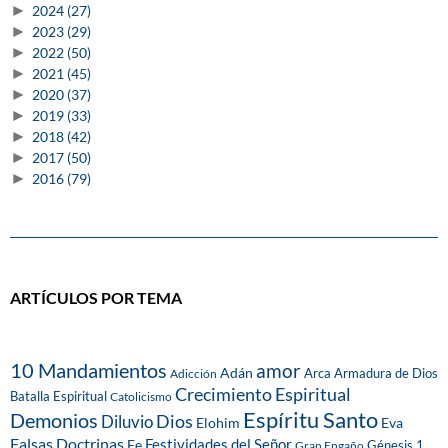
►
2024
(27)
►
2023
(29)
►
2022
(50)
►
2021
(45)
►
2020
(37)
►
2019
(33)
►
2018
(42)
►
2017
(50)
►
2016
(79)
ARTÍCULOS POR TEMA
10 Mandamientos
amor
Adán
Arca
Armadura de Dios
Adicción
Crecimiento Espiritual
Batalla Espiritual
Catolicismo
Espíritu Santo
Demonios
Dios
Diluvio
Eva
Elohim
Falsas Doctrinas
Festividades del Señor
Fe
Génesis 1
Gran Engaño