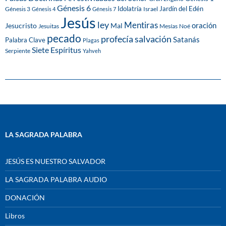
Génesis 6
Idolatría
Jardín del Edén
Génesis 3
Israel
Génesis 4
Génesis 7
Jesús
ley
Mentiras
Mal
oración
Jesucristo
Jesuitas
Mesías
Noé
pecado
profecía
salvación
Satanás
Palabra Clave
Plagas
Siete Espíritus
Serpiente
Yahveh
LA SAGRADA PALABRA
JESÚS ES NUESTRO SALVADOR
LA SAGRADA PALABRA AUDIO
DONACIÓN
Libros