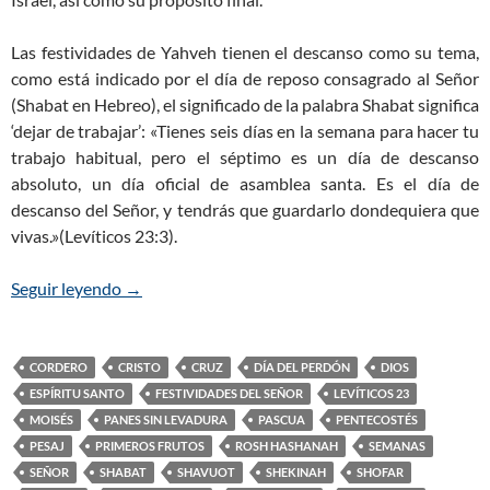
Las festividades de Yahveh tienen el descanso como su tema,
como está indicado por el día de reposo consagrado al Señor
(Shabat en Hebreo), el significado de la palabra Shabat significa
‘dejar de trabajar’: «Tienes seis días en la semana para hacer tu
trabajo habitual, pero el séptimo es un día de descanso
absoluto, un día oficial de asamblea santa. Es el día de
descanso del Señor, y tendrás que guardarlo dondequiera que
vivas.»(Levíticos 23:3).
Seguir leyendo
LAS FESTIVIDADES DEL SEÑOR (YHWH)
→
CORDERO
CRISTO
CRUZ
DÍA DEL PERDÓN
DIOS
ESPÍRITU SANTO
FESTIVIDADES DEL SEÑOR
LEVÍTICOS 23
MOISÉS
PANES SIN LEVADURA
PASCUA
PENTECOSTÉS
PESAJ
PRIMEROS FRUTOS
ROSH HASHANAH
SEMANAS
SEÑOR
SHABAT
SHAVUOT
SHEKINAH
SHOFAR