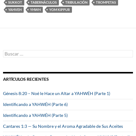
SUKKOT
TABERNÁCULOS
TRIBULACIÓN
TROMPETAS
YAHVEH
YHWH
YOM KIPPUR
B
u
s
c
a
ARTÍCULOS RECIENTES
r
:
Génesis 8:20 – Noé le Hace un Altar a YAHWÉH (Parte 1)
Identificando a YAHWÉH (Parte 6)
Identificando a YAHWÉH (Parte 5)
Cantares 1:3 — Su Nombre y el Aroma Agradable de Sus Aceites