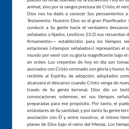
animal, sino por la sangre preciosa de Cristo, el ve
Dios nos ha dado a conocer Sus pensamientos a 
Testamento. Nuestro Dios es el gran Planificador 
conducir a Su gente hacia el verdadero descanso. 
señalados o fijados, Levíticos 23:2) nos recuerdan de
firmamento»— establecidos para los tiempos se
estaciones («tiempos señalados») representan el or
mundo por venir con su gloria magnificente bajo el
en orden. Los creyentes de hoy en día son tomado
asociados con Cristo coronado con gloria y honor, 
recibido al Espíritu de adopción, adoptados com
alcanzará el descanso cuando Cristo venga de nuevo
través de Su gente terrenal, Dios dio un test
convocaciones solemnes, en sus tiempos señala
preparadas para ese propósito. Por tanto, el pueb
estándares de Su santidad, y por tanto Su gente ter
asociación con Él y entre nosotros, al mismo tie
planes de Dios bajo el reino del Mesías. Los tiem