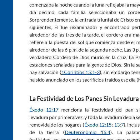
comenzaba la noche cuando la luna reflejaba la mayor 
día décimo, cada familia seleccionaba un corde
Sorprendentemente, la entrada triunfal de Cristo en 
siguientes, Él fue «examinado» y encontrado perf
alrededor de las tres de la tarde, el cordero era m
refiere a la puesta del sol que comienza desde el m
alrededor de las 6 p.m. de la segunda noche. Las 3 p
verdadero Cordero de Dios murió en la cruz. La Pa
estaciones señaladas para la gente de Dios. Sin la 
hay salvación (
1Corintios 15:1-3
), sin embargo te
ha sido anunciado en los sacrificios traídos ese día
La Festividad de Los Panes Sin Levadura 
Éxodo 12:17
menciona la festividad del pan s
levadura por primera vez, y toda la levadura debía s
removida de los hogares (
Éxodo 12:15
;
13:7
), inclu
de la tierra (
Deuteronomio 16:4
). La palab
festividad se encuentra por primera vez cuan