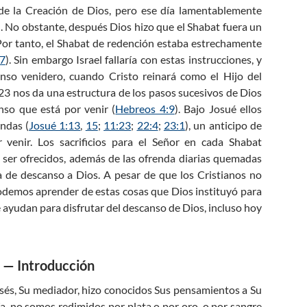
de la Creación de Dios, pero ese día lamentablemente
. No obstante, después Dios hizo que el Shabat fuera un
 Por tanto, el Shabat de redención estaba estrechamente
7
). Sin embargo Israel fallaría con estas instrucciones, y
nso venidero, cuando Cristo reinará como el Hijo del
s 23 nos da una estructura de los pasos sucesivos de Dios
nso que está por venir (
Hebreos 4:9
). Bajo Josué ellos
endas (
Josué 1:13
,
15
;
11:23
;
22:4
;
23:1
), un anticipo de
venir. Los sacrificios para el Señor en cada Shabat
 ser ofrecidos, además de las ofrenda diarias quemadas
 de descanso a Dios. A pesar de que los Cristianos no
podemos aprender de estas cosas que Dios instituyó para
e ayudan para disfrutar del descanso de Dios, incluso hoy
h — Introducción
sés, Su mediador, hizo conocidos Sus pensamientos a Su
día, no somos redimidos por plata o por oro, o por sangre