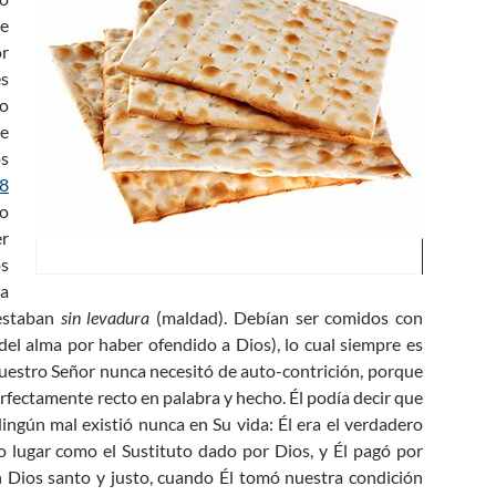
de
or
es
 o
te
os
8
ro
er
os
la
 estaban
sin levadura
(maldad). Debían ser comidos con
 del alma por haber ofendido a Dios), lo cual siempre es
nuestro Señor nunca necesitó de auto-contrición, porque
rfectamente recto en palabra y hecho. Él podía decir que
Ningún mal existió nunca en Su vida: Él era el verdadero
o lugar como el Sustituto dado por Dios, y Él pagó por
 Dios santo y justo, cuando Él tomó nuestra condición