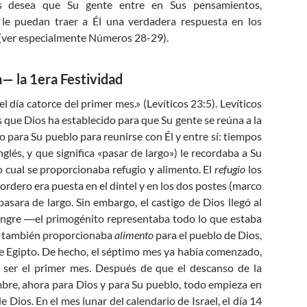
os desea que Su gente entre en Sus pensamientos,
 le puedan traer a Él una verdadera respuesta en los
 (ver especialmente Números 28-29
).
— la 1era Festividad
l día catorce del primer mes.» (Levíticos 23:5). Levíticos
 que Dios ha establecido para que Su gente se reúna a la
do para Su pueblo para reunirse con Él y entre sí: tiempos
glés, y que significa «pasar de largo») le recordaba a Su
o cual se proporcionaba refugio y alimento. El
refugio
los
cordero era puesta en el dintel y en los dos postes (marco
pasara de largo. Sin embargo, el castigo de Dios llegó al
angre ―el primogénito representaba todo lo que estaba
ual también proporcionaba
alimento
para el pueblo de Dios,
 de Egipto. De hecho, el séptimo mes ya había comenzado,
 ser el primer mes. Después de que el descanso de la
ombre, ahora para Dios y para Su pueblo, todo empieza en
Dios. En el mes lunar del calendario de Israel, el día 14