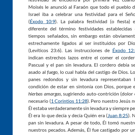
Moisés le anunció al Faraón que todo el pueblo 
Israel iba a celebrar una festividad para el Señ
(
Éxodo 10:9
). La palabra festividad (o fiesta) 
diferente del término festividades establecidas
tiempos señalados, sin embargo están obviamen
estrechamente ligados al ser instituidos por Di
(Levíticos 23:6). Las instrucciones de
Éxodo 12:
indican estrechos lazos entre el comer el corde
Pascual y el pan sin levadura. El cordero debía s
asado al
fuego
, lo cual habla del castigo de Dios. L
panes redondos y sin levadura representaban 
condición de estar en sintonía con Dios, porque
hierbas amargas
, sugiriendo auto-contrición (dolor
necesario (
1 Corintios 11:28
). Pero nuestro Jesús 
Él estaba verdaderamente sin levadura y siempre pe
Él era lo que decía y decía Quién era (
Juan 8:25
). 
pan sin levadura. A pesar de todo, Él tomó nuestr
nuestros pecados. Además, Él fue castigado por un