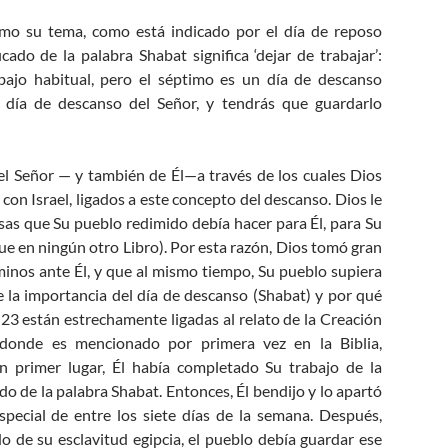
omo su tema, como está indicado por el día de reposo
cado de la palabra Shabat significa ‘dejar de trabajar’:
bajo habitual, pero el séptimo es un día de descanso
l día de descanso del Señor, y tendrás que guardarlo
a el Señor — y también de Él—a través de los cuales Dios
con Israel, ligados a este concepto del descanso. Dios le
sas que Su pueblo redimido debía hacer para Él, para Su
que en ningún otro Libro). Por esta razón, Dios tomó gran
inos ante Él, y que al mismo tiempo, Su pueblo supiera
 la importancia del día de descanso (Shabat) y por qué
 23 están estrechamente ligadas al relato de la Creación
 donde es mencionado por primera vez en la Biblia,
n primer lugar, Él había completado Su trabajo de la
cado de la palabra Shabat. Entonces, Él bendijo y lo apartó
special de entre los siete días de la semana. Después,
do de su esclavitud egipcia, el pueblo debía guardar ese