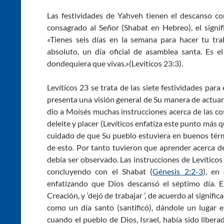
Las festividades de Yahveh tienen el descanso c
consagrado al Señor (Shabat en Hebreo), el signifi
«Tienes seis días en la semana para hacer tu tra
absoluto, un día oficial de asamblea santa. Es e
dondequiera que vivas.»(Levíticos 23:3).
Levíticos 23 se trata de las siete festividades par
presenta una visión general de Su manera de actuar 
dio a Moisés muchas instrucciones acerca de las co
deleite y placer (Levíticos enfatiza este punto más 
cuidado de que Su pueblo estuviera en buenos térm
de esto. Por tanto tuvieron que aprender acerca de
debía ser observado. Las instrucciones de Levíticos
concluyendo con el Shabat (
Génesis 2:2-3
), en
enfatizando que Dios descansó el séptimo día. E
Creación, y ‘dejó de trabajar ’, de acuerdo al signifi
como un día santo (santificó), dándole un lugar e
cuando el pueblo de Dios, Israel, había sido libera