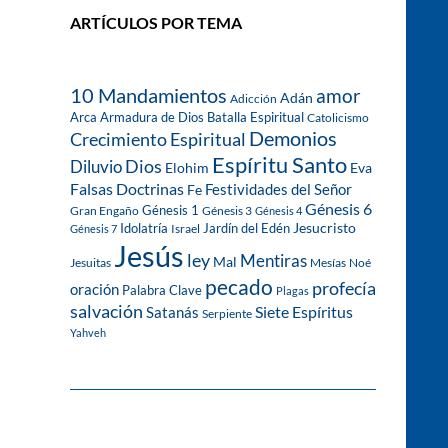
ARTÍCULOS POR TEMA
10 Mandamientos
amor
Adán
Adicción
Arca
Armadura de Dios
Batalla Espiritual
Catolicismo
Demonios
Crecimiento Espiritual
Espíritu Santo
Dios
Diluvio
Eva
Elohim
Falsas Doctrinas
Festividades del Señor
Fe
Génesis 6
Génesis 1
Gran Engaño
Génesis 3
Génesis 4
Idolatría
Jardín del Edén
Jesucristo
Israel
Génesis 7
Jesús
ley
Mentiras
Mal
Jesuitas
Mesías
Noé
pecado
profecía
oración
Palabra Clave
Plagas
salvación
Siete Espíritus
Satanás
Serpiente
Yahveh