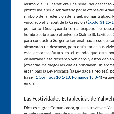
mismo día. El Shabat era una señal del descanso 
pronto iba a ser quebrantado por la ofensa de Adán
símbolo de la redención de Israel: no más trabajo.
vinculado al Shabat de la Creación (
Éxodo 31:15-1
por tanto Dios aguarda con anticipación el desca
hombre sobre todo el universo (Salmo 8
). Levítico
para conducir a Su gente terrenal hacia ese desca
alcanzaron un descanso, para disfrutar en sus vivi
este descanso futuro en el mundo que está por 
visualizaban ese descanso venidero, y éstos debían
(ofrendas de fuego) las cuales brindaban un aroma
están bajo la Ley Mosaica (la Ley dada a Moisés), 
Israel (
1 Corintios 10:1-13
;
Romanos 15:3-4
) ya qu
en día.
Las Festividades Establecidas de Yahve
Dios es el gran Comunicador, quien a través de Moi
pueblo terrenal, liberado de la esclavitud. Hoy en 