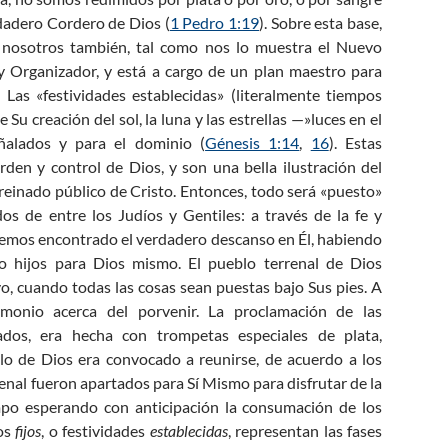
rdadero Cordero de Dios (
1 Pedro 1:19
). Sobre esta base,
nosotros también, tal como nos lo muestra el Nuevo
y Organizador, y está a cargo de un plan maestro para
Las «festividades establecidas» (literalmente tiempos
 Su creación del sol, la luna y las estrellas —»luces en el
ñalados y para el dominio (
Génesis 1:14
,
16
). Estas
den y control de Dios, y son una bella ilustración del
 reinado público de Cristo. Entonces, todo será «puesto»
s de entre los Judíos y Gentiles: a través de la fe y
hemos encontrado el verdadero descanso en Él, habiendo
o hijos para Dios mismo. El pueblo terrenal de Dios
, cuando todas las cosas sean puestas bajo Sus pies. A
imonio acerca del porvenir. La proclamación de las
dos, era hecha con trompetas especiales de plata,
lo de Dios era convocado a reunirse, de acuerdo a los
renal fueron apartados para Sí Mismo para disfrutar de la
mpo esperando con anticipación la consumación de los
pos
fijos
, o festividades
establecidas
, representan las fases