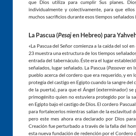
que Dios utiliza para cumplir Sus planes. Di
individualmente y colectivamente, para que ellos
muchos sacrificios durante esos tiempos señalados
La Pascua (
Pesaj
en Hebreo) para
Yahveh
«La Pascua del Señor comienza a la caída del sol en e
23 muestra una estructura de los tiempos señalados
entrada del tabernáculo. Éste era el lugar estableci
señalados, lugar señalado. La Pascua (
Passover
en In
pueblo acerca del cordero que era requerido, y en l
protegía del castigo en Egipto cuando la sangre del 
de la puerta), para que el Ángel (exterminador) se 
primogénito quien no estuviera protegido por la s
en Egipto bajo el castigo de Dios. El cordero Pasc
para fortalecerlos mientras salían de la esclavitud
pero este mes ahora era declarado por Dios para
Creación fue perturbado a través de la falla del h
esta nueva fundación de redención por el Cordero de 