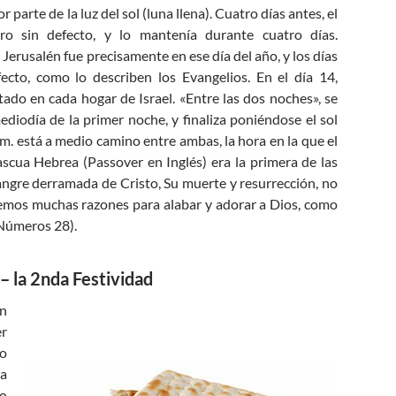
parte de la luz del sol (luna llena). Cuatro días antes, el
ro sin defecto, y lo mantenía durante cuatro días.
Jerusalén fue precisamente en ese día del año, y los días
ecto, como lo describen los Evangelios. En el día 14,
atado en cada hogar de Israel. «Entre las dos noches», se
ediodía de la primer noche, y finaliza poniéndose el sol
.m. está a medio camino entre ambas, la hora en la que el
scua Hebrea (Passover en Inglés) era la primera de las
sangre derramada de Cristo, Su muerte y resurrección, no
nemos muchas razones para alabar y adorar a Dios, como
 (Números 28
).
– la 2nda Festividad
in
er
so
ra
do