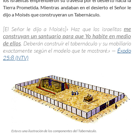
los israelitas emprendieron su travesía por el desierto hacia la
Tierra Prometida. Mientras andaban en el desierto el Señor le
dijo a Moisés que construyeran un Tabernáculo.
[El Señor le dijo a Moisés]» Haz que los israelitas
me
construyan un santuario para que Yo habite en medio
de ellos
. Deberán construir el tabernáculo y su mobiliario
exactamente según el modelo que te mostraré.» —
Éxodo
25:8 (NTV)
Esta es una ilustración de los componentes del Tabernáculo.