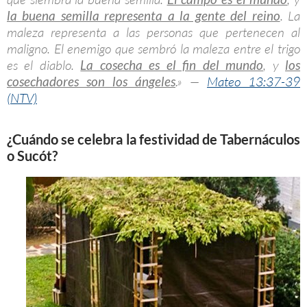
la buena semilla representa a la gente del reino
. La
maleza representa a las personas que pertenecen al
maligno. El enemigo que sembró la maleza entre el trigo
es el diablo.
La cosecha es el fin del mundo
, y
los
cosechadores son los ángeles
.» —
Mateo 13:37-39
(NTV)
¿Cuándo se celebra la festividad de Tabernáculos
o Sucót?