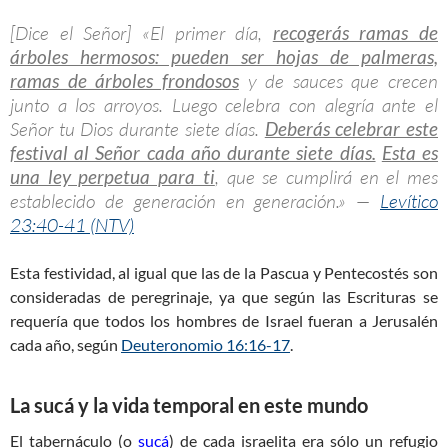
[Dice el Señor] «El primer día,
recogerás ramas de
árboles hermosos: pueden ser hojas de palmeras,
ramas de árboles frondosos
y de sauces que crecen
junto a los arroyos. Luego celebra con alegría ante el
Señor tu Dios durante siete días.
Deberás celebrar este
festival al Señor cada año durante siete días.
Esta es
una ley perpetua para ti
, que se cumplirá en el mes
establecido de generación en generación.» —
Levítico
23:40-41 (NTV)
Esta festividad, al igual que las de la Pascua y Pentecostés son
consideradas de peregrinaje, ya que según las Escrituras se
requería que todos los hombres de Israel fueran a Jerusalén
cada año, según
Deuteronomio 16:16-17
.
La sucá y la vida temporal en este mundo
El tabernáculo (o
sucá
) de cada israelita era sólo un refugio