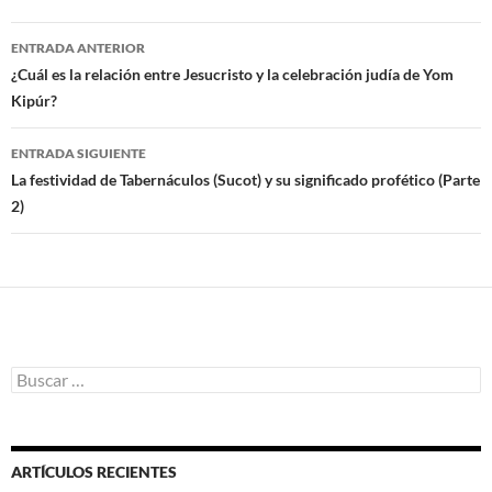
ENTRADA ANTERIOR
Navegación
¿Cuál es la relación entre Jesucristo y la celebración judía de Yom
Kipúr?
de
entradas
ENTRADA SIGUIENTE
La festividad de Tabernáculos (Sucot) y su significado profético (Parte
2)
B
u
s
c
a
ARTÍCULOS RECIENTES
r