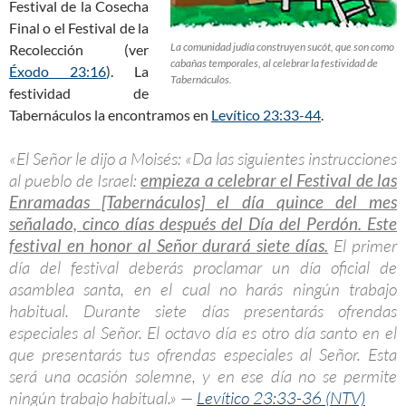
Festival de la Cosecha
Final o el Festival de la
La comunidad judía construyen sucót, que son como
Recolección (ver
cabañas temporales, al celebrar la festividad de
Éxodo 23:16
). La
Tabernáculos.
festividad de
Tabernáculos la encontramos en
Levítico 23:33-44
.
«El Señor le dijo a Moisés: «Da las siguientes instrucciones
al pueblo de Israel:
empieza a celebrar el Festival de las
Enramadas [Tabernáculos] el día quince del mes
señalado, cinco días después del Día del Perdón. Este
festival en honor al Señor durará siete días.
El primer
día del festival deberás proclamar un día oficial de
asamblea santa, en el cual no harás ningún trabajo
habitual. Durante siete días presentarás ofrendas
especiales al Señor. El octavo día es otro día santo en el
que presentarás tus ofrendas especiales al Señor. Esta
será una ocasión solemne, y en ese día no se permite
ningún trabajo habitual.» —
Levítico 23:33-36 (NTV)