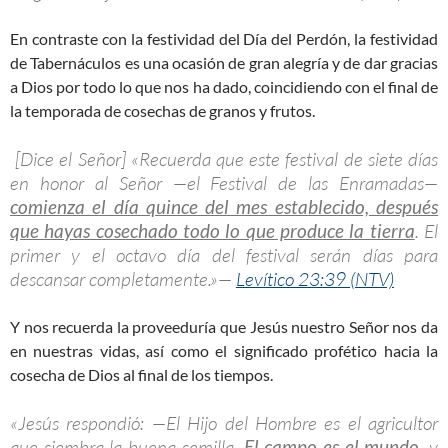
En contraste con la festividad del Día del Perdón, la festividad
de Tabernáculos es una ocasión de gran alegría y de dar gracias
a Dios por todo lo que nos ha dado, coincidiendo con el final de
la temporada de cosechas de granos y frutos.
[Dice el Señor] «Recuerda que este festival de siete días
en honor al Señor —el Festival de las Enramadas—
comienza el día quince del mes establecido, después
que hayas cosechado todo lo que produce la tierra
. El
primer y el octavo día del festival serán días para
descansar completamente.»—
Levítico 23:39 (NTV)
Y nos recuerda la proveeduría que Jesús nuestro Señor nos da
en nuestras vidas, así como el significado profético hacia la
cosecha de Dios al final de los tiempos.
«Jesús respondió: —El Hijo del Hombre es el agricultor
que siembra la buena semilla.
El campo es el mundo
, y