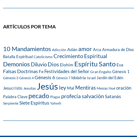
ARTÍCULOS POR TEMA
10 Mandamientos
amor
Adán
Arca
Armadura de Dios
Adicción
Crecimiento Espiritual
Batalla Espiritual
Catolicismo
Espíritu Santo
Demonios
Dios
Diluvio
Eva
Elohim
Falsas Doctrinas
Festividades del Señor
Fe
Génesis 1
Gran Engaño
Génesis 6
Idolatría
Jardín del Edén
Génesis 3
Israel
Génesis 4
Génesis 7
Jesús
ley
Mentiras
Mal
oración
Jesucristo
Jesuitas
Mesías
Noé
pecado
profecía
salvación
Satanás
Palabra Clave
Plagas
Siete Espíritus
Serpiente
Yahveh