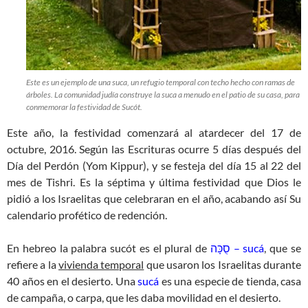
Este es un ejemplo de una suca, un refugio temporal con techo hecho con ramas de
árboles. La comunidad judía construye la suca a menudo en el patio de su casa, para
conmemorar la festividad de Sucót.
Este año, la festividad comenzará al atardecer del 17 de
octubre, 2016. Según las Escrituras ocurre 5 días después del
Día del Perdón (Yom Kippur), y se festeja del día 15 al 22 del
mes de Tishri. Es la séptima y última festividad que Dios le
pidió a los Israelitas que celebraran en el año, acabando así Su
calendario profético de redención.
En hebreo la palabra sucót es el plural de
סֻכָּה – sucá
, que se
refiere a la
vivienda temporal
que usaron los Israelitas durante
40 años en el desierto. Una
sucá
es una especie de tienda, casa
de campaña, o carpa, que les daba movilidad en el desierto.