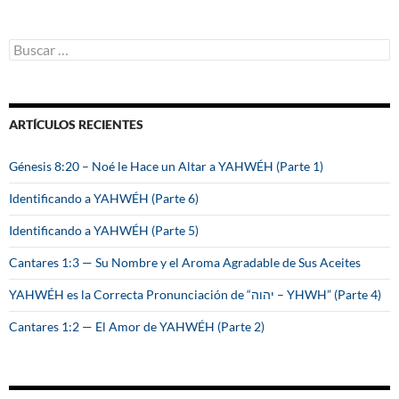
B
u
s
c
a
ARTÍCULOS RECIENTES
r
:
Génesis 8:20 – Noé le Hace un Altar a YAHWÉH (Parte 1)
Identificando a YAHWÉH (Parte 6)
Identificando a YAHWÉH (Parte 5)
Cantares 1:3 — Su Nombre y el Aroma Agradable de Sus Aceites
YAHWÉH es la Correcta Pronunciación de “יהוה – YHWH” (Parte 4)
Cantares 1:2 — El Amor de YAHWÉH (Parte 2)