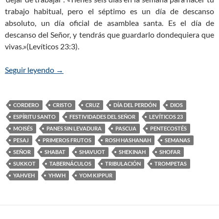
trabajo habitual, pero el séptimo es un día de descanso
absoluto, un día oficial de asamblea santa. Es el día de
descanso del Señor, y tendrás que guardarlo dondequiera que
vivas.»(Levíticos 23:3).
Seguir leyendo
LAS FESTIVIDADES DEL SEÑOR (YHWH)
→
CORDERO
CRISTO
CRUZ
DÍA DEL PERDÓN
DIOS
ESPÍRITU SANTO
FESTIVIDADES DEL SEÑOR
LEVÍTICOS 23
MOISÉS
PANES SIN LEVADURA
PASCUA
PENTECOSTÉS
PESAJ
PRIMEROS FRUTOS
ROSH HASHANAH
SEMANAS
SEÑOR
SHABAT
SHAVUOT
SHEKINAH
SHOFAR
SUKKOT
TABERNÁCULOS
TRIBULACIÓN
TROMPETAS
YAHVEH
YHWH
YOM KIPPUR