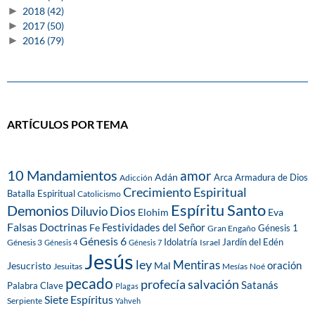
►
2018
(42)
►
2017
(50)
►
2016
(79)
ARTÍCULOS POR TEMA
10 Mandamientos
amor
Adán
Arca
Armadura de Dios
Adicción
Crecimiento Espiritual
Batalla Espiritual
Catolicismo
Espíritu Santo
Demonios
Dios
Diluvio
Eva
Elohim
Falsas Doctrinas
Festividades del Señor
Fe
Génesis 1
Gran Engaño
Génesis 6
Idolatría
Jardín del Edén
Génesis 3
Israel
Génesis 4
Génesis 7
Jesús
ley
Mentiras
Mal
oración
Jesucristo
Jesuitas
Mesías
Noé
pecado
profecía
salvación
Satanás
Palabra Clave
Plagas
Siete Espíritus
Serpiente
Yahveh