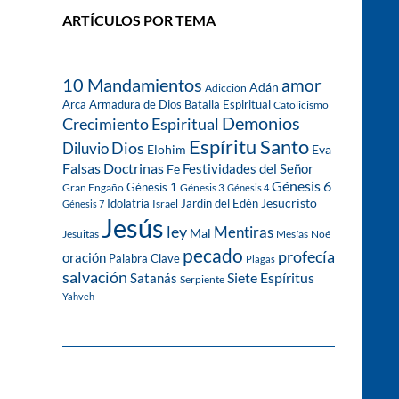
ARTÍCULOS POR TEMA
10 Mandamientos
amor
Adán
Adicción
Arca
Armadura de Dios
Batalla Espiritual
Catolicismo
Demonios
Crecimiento Espiritual
Espíritu Santo
Dios
Diluvio
Eva
Elohim
Falsas Doctrinas
Festividades del Señor
Fe
Génesis 6
Génesis 1
Gran Engaño
Génesis 3
Génesis 4
Idolatría
Jardín del Edén
Jesucristo
Israel
Génesis 7
Jesús
ley
Mentiras
Mal
Jesuitas
Mesías
Noé
pecado
profecía
oración
Palabra Clave
Plagas
salvación
Siete Espíritus
Satanás
Serpiente
Yahveh