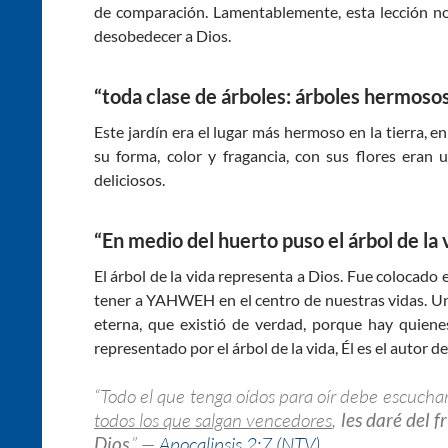
de comparación. Lamentablemente, esta lección no 
desobedecer a Dios.
“toda clase de árboles: árboles hermosos
Este jardín era el lugar más hermoso en la tierra, 
su forma, color y fragancia, con sus flores eran 
deliciosos.
“En medio del huerto puso el árbol de la 
El árbol de la vida representa a Dios. Fue colocado
tener a YAHWEH en el centro de nuestras vidas. Un 
eterna, que existió de verdad, porque hay quienes
representado por el árbol de la vida, Él es el autor de
“Todo el que tenga oídos para oír debe escuchar a
todos los que salgan vencedores
,
les daré del f
Dios
.” —
Apocalipsis 2:7 (NTV)