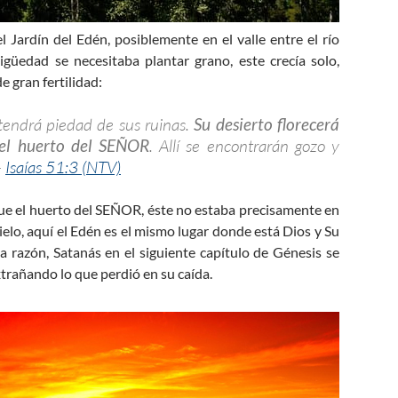
Jardín del Edén, posiblemente en el valle entre el río
ntigüedad se necesitaba plantar grano, este crecía solo,
 gran fertilidad:
 tendrá piedad de sus ruinas.
Su desierto florecerá
 el huerto del SEÑOR
. Allí se encontrarán gozo y
—
Isaías 51:3 (NTV)
que el huerto del SEÑOR, éste no estaba precisamente en
 cielo, aquí el Edén es el mismo lugar donde está Dios y Su
sta razón, Satanás en el siguiente capítulo de Génesis se
xtrañando lo que perdió en su caída.