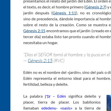
presentamos el relato del jardín del Edén. El orden 
el texto, es decir, el hombre primero (
Génesis 2:7
) y 
jardín después (
Génesis 1:11
), no es cronológic
sino de precedencia, dándole importancia al homb
sobre el resto de la creación. Como se muestra 
Génesis 2:15
encontramos que el jardín (creado en 
tercer día) estaba listo tan pronto cuando el homb
necesitaba un hogar.
“Dios el SEÑOR tomó al hombre y lo puso en el h
—
Génesis 2:15
(RVC)
Edén no es el nombre del «jardín», sino del país o 
Edén representa el entorno ideal para el hombre.
fertilidad, belleza y deleite.
La palabra
עֵדֶן – Edén
significa deleite y
placer, tierra de placer. Los babilonios
llamaban
ededenu- «oasis»
a la tierra de