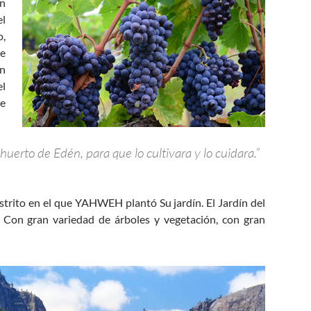
en
el
o,
re
en
el
re
uerto de Edén, para que lo cultivara y lo cuidara.”
distrito en el que YAHWEH plantó Su jardín. El Jardín del
 Con gran variedad de árboles y vegetación, con gran