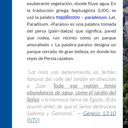
exuberante vegetación, donde fluye agua. En
la traducción griega, Septuaginta (LXX), se
usó la palabra
παράδεισον – parádeison
, Lat.
Paradisum. «Paraíso» es una palabra tomada
del persa (pairi-daêza) que significa, pared
que rodea, «un recinto como un parque
amurallado «. La palabra paraíso designa un
parque cerrado de gran belleza, en donde los
reyes de Persia cazaban.
“Lot miró con detenimiento las fértiles
llanuras del valle del Jordán en dirección
a Zoar.
Toda esa región tenía
abundancia de agua, como el jardín del
Señor
o la hermosa tierra de Egipto. (Esto
ocurrió antes de que el Señor destruyera
Sodoma y Gomorra).” —
Génesis 13:10
(NTV)