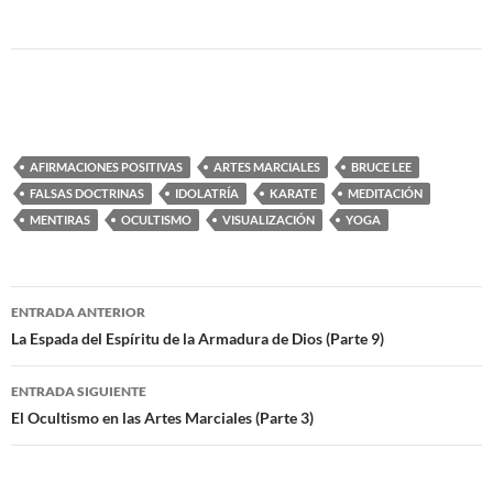
AFIRMACIONES POSITIVAS
ARTES MARCIALES
BRUCE LEE
FALSAS DOCTRINAS
IDOLATRÍA
KARATE
MEDITACIÓN
MENTIRAS
OCULTISMO
VISUALIZACIÓN
YOGA
ENTRADA ANTERIOR
Navegación
La Espada del Espíritu de la Armadura de Dios (Parte 9)
de
ENTRADA SIGUIENTE
entradas
El Ocultismo en las Artes Marciales (Parte 3)