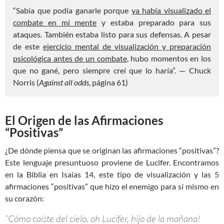
“Sabía que podía ganarle porque
ya había visualizado el
combate en mi mente
y estaba preparado para sus
ataques. También estaba listo para sus defensas. A pesar
de este
ejercicio mental de visualización y preparación
psicológica antes de un combate
, hubo momentos en los
que no gané, pero siempre creí que lo haría”. — Chuck
Norris (
Against all odds
, página 61)
El Origen de las Afirmaciones
“Positivas”
¿De dónde piensa que se originan las afirmaciones “positivas”?
Este lenguaje presuntuoso proviene de Lucifer. Encontramos
en la Biblia en Isaías 14
, este tipo de visualización y las 5
afirmaciones “positivas” que hizo el enemigo para sí mismo en
su corazón:
“Cómo caíste del cielo, oh Lucifer, hijo de la mañana!