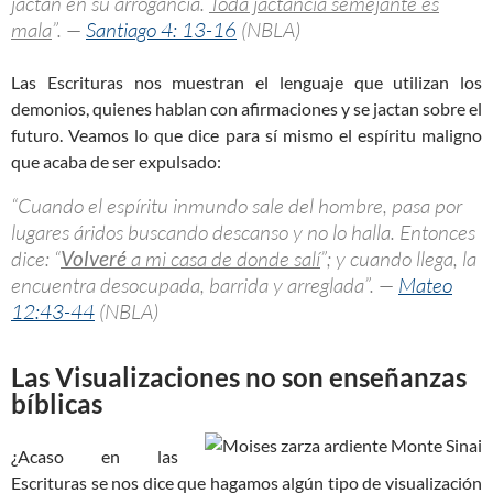
jactan en su arrogancia.
Toda jactancia semejante es
mala
”. —
Santiago 4: 13-16
(NBLA)
Las Escrituras nos muestran el lenguaje que utilizan los
demonios, quienes hablan con afirmaciones y se jactan sobre el
futuro. Veamos lo que dice para sí mismo el espíritu maligno
que acaba de ser expulsado:
“Cuando el espíritu inmundo sale del hombre, pasa por
lugares áridos buscando descanso y no lo halla. Entonces
dice: “
Volveré
a mi casa de donde salí
”; y cuando llega, la
encuentra desocupada, barrida y arreglada”. —
Mateo
12:43-44
(NBLA)
Las Visualizaciones no son enseñanzas
bíblicas
¿Acaso en las
Escrituras se nos dice que hagamos algún tipo de visualización