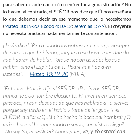
para saber de antemano cómo enfrentar alguna situación? No
lo hacen, al contrario, el SEÑOR nos dice que Él nos enseñará
lo que debemos decir en ese momento que lo necesitemos
(
Mateo 10:19-20
;
Éxodo 4:10-12
;
Jeremías 1:7-9
). El creyente
no necesita practicar nada mentalmente con antelación.
[Jesús dice] “Pero cuando los entreguen, no se preocupen
de cómo o qué hablarán; porque a esa hora se les dará lo
que habrán de hablar. Porque no son ustedes los que
hablan, sino el Espíritu de su Padre que habla en
ustedes”. —
Mateo 10:19-20
(NBLA)
“Entonces Moisés dijo al SEÑOR: «Por favor, SEÑOR,
nunca he sido hombre elocuente. Ni ayer ni en tiempos
pasados, ni aun después de que has hablado a Tu siervo;
porque soy tardo en el habla y torpe de lengua». Y el
SEÑOR le dijo: «¿Quién ha hecho la boca del hombre? ¿O
quién hace al hombre mudo o sordo, con vista o ciego?
¿No soy Yo, el SEÑOR? Ahora pues,
ve, y Yo estaré con