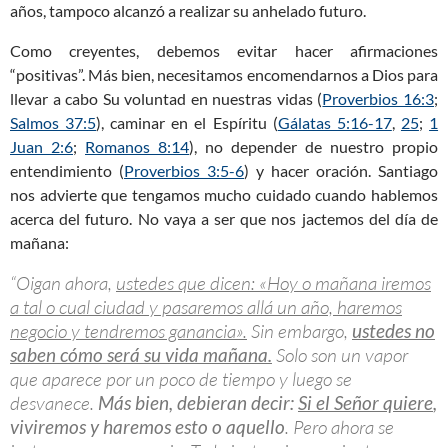
años, tampoco alcanzó a realizar su anhelado futuro.
Como creyentes, debemos evitar hacer afirmaciones
“positivas”. Más bien, necesitamos encomendarnos a Dios para
llevar a cabo Su voluntad en nuestras vidas (
Proverbios 16:3
;
Salmos 37:5
), caminar en el Espíritu (
Gálatas 5:16-17
,
25
;
1
Juan 2:6
;
Romanos 8:14
), no depender de nuestro propio
entendimiento (
Proverbios 3:5-6
) y hacer oración. Santiago
nos advierte que tengamos mucho cuidado cuando hablemos
acerca del futuro. No vaya a ser que nos jactemos del día de
mañana:
“Oigan ahora,
ustedes que dicen: «Hoy o mañana iremos
a tal o cual ciudad y pasaremos allá un año, haremos
negocio y tendremos ganancia».
Sin embargo,
ustedes no
saben cómo será su vida mañana.
Solo son un vapor
que aparece por un poco de tiempo y luego se
desvanece.
Más bien, debieran decir:
Si el Señor quiere
,
viviremos y haremos esto o aquello
. Pero ahora se