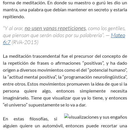
forma de meditación. En donde su maestro o gurú les dio un
mantra, una palabra que debían mantener en secreto y estarla
repitiendo.
“Y al orar,
no usen vanas repeticiones,
como los gentiles,
que piensan que serán oídos por su palabrería”. —
Mateo
6:7
(RVA-2015)
La meditación trascendental fue el precursor del concepto de
la repetición de frases o afirmaciones “positivas”, y ha dado
origen a diversos movimientos como el del “potencial humano”,
la “actitud mental positiva”, la “programación neurolingüística”,
entre otros. Estos movimientos promueven la idea de que si la
persona quiere algo, entonces simplemente necesita
imaginárselo. Tiene que visualizar que ya lo tiene, y entonces
“el universo” supuestamente se lo va a dar.
En estas filosofías, si
alguien quiere un automóvil, entonces puede recortar una