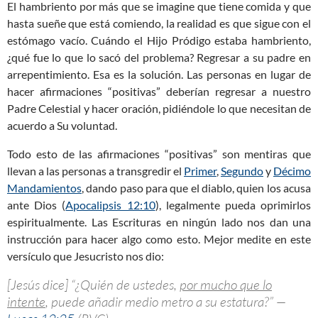
El hambriento por más que se imagine que tiene comida y que
hasta sueñe que está comiendo, la realidad es que sigue con el
estómago vacío. Cuándo el Hijo Pródigo estaba hambriento,
¿qué fue lo que lo sacó del problema? Regresar a su padre en
arrepentimiento. Esa es la solución. Las personas en lugar de
hacer afirmaciones “positivas” deberían regresar a nuestro
Padre Celestial y hacer oración, pidiéndole lo que necesitan de
acuerdo a Su voluntad.
Todo esto de las afirmaciones “positivas” son mentiras que
llevan a las personas a transgredir el
Primer
,
Segundo
y
Décimo
Mandamientos
, dando paso para que el diablo, quien los acusa
ante Dios (
Apocalipsis 12:10
), legalmente pueda oprimirlos
espiritualmente. Las Escrituras en ningún lado nos dan una
instrucción para hacer algo como esto. Mejor medite en este
versículo que Jesucristo nos dio:
[Jesús dice] “¿Quién de ustedes,
por mucho que lo
intente
, puede añadir medio metro a su estatura?” —