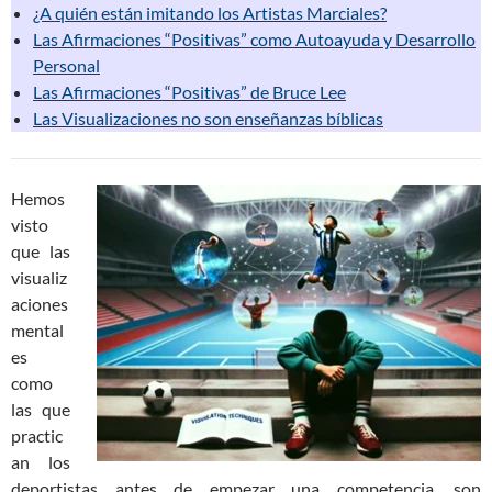
¿A quién están imitando los Artistas Marciales?
Las Afirmaciones “Positivas” como Autoayuda y Desarrollo
Personal
Las Afirmaciones “Positivas” de Bruce Lee
Las Visualizaciones no son enseñanzas bíblicas
Hemos
visto
que las
visualiz
aciones
mental
es
como
las que
practic
an los
deportistas antes de empezar una competencia, son