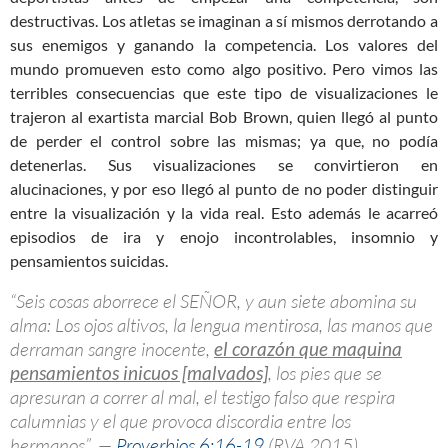
destructivas. Los atletas se imaginan a sí mismos derrotando a
sus enemigos y ganando la competencia. Los valores del
mundo promueven esto como algo positivo. Pero vimos las
terribles consecuencias que este tipo de visualizaciones le
trajeron al exartista marcial Bob Brown, quien llegó al punto
de perder el control sobre las mismas; ya que, no podía
detenerlas. Sus visualizaciones se convirtieron en
alucinaciones, y por eso llegó al punto de no poder distinguir
entre la visualización y la vida real. Esto además le acarreó
episodios de ira y enojo incontrolables, insomnio y
pensamientos suicidas.
“Seis cosas aborrece el SEÑOR, y aun siete abomina su
alma: Los ojos altivos, la lengua mentirosa, las manos que
derraman sangre inocente,
el corazón que maquina
pensamientos inicuos [malvados]
, los pies que se
apresuran a correr al mal, el testigo falso que respira
calumnias y el que provoca discordia entre los
hermanos”. —
Proverbios 6:16-19
(RVA 2015)