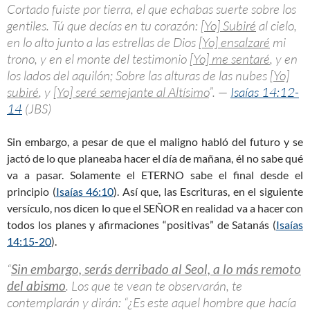
Cortado fuiste por tierra, el que echabas suerte sobre los
gentiles. Tú que decías en tu corazón:
[Yo] Subiré
al cielo,
en lo alto junto a las estrellas de Dios
[Yo] ensalzaré
mi
trono, y en el monte del testimonio
[Yo] me sentaré
, y en
los lados del aquilón; Sobre las alturas de las nubes
[Yo]
subiré
, y
[Yo] seré semejante al Altísimo
”. —
Isaías 14:12-
14
(JBS)
Sin embargo, a pesar de que el maligno habló del futuro y se
jactó de lo que planeaba hacer el día de mañana, él no sabe qué
va a pasar. Solamente el ETERNO sabe el final desde el
principio (
Isaías 46:10
). Así que, las Escrituras, en el siguiente
versículo, nos dicen lo que el SEÑOR en realidad va a hacer con
todos los planes y afirmaciones “positivas” de Satanás (
Isaías
14:15-20
).
“
Sin embargo, serás derribado al Seol, a lo más remoto
del abismo
. Los que te vean te observarán, te
contemplarán y dirán: “¿Es este aquel hombre que hacía