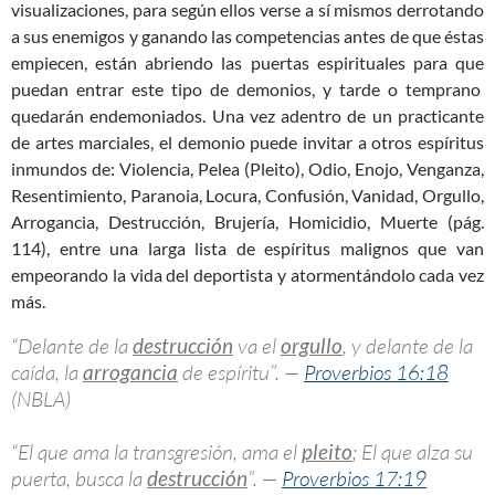
visualizaciones, para según ellos verse a sí mismos derrotando
a sus enemigos y ganando las competencias antes de que éstas
empiecen, están abriendo las puertas espirituales para que
puedan entrar este tipo de demonios, y tarde o temprano
quedarán endemoniados. Una vez adentro de un practicante
de artes marciales, el demonio puede invitar a otros espíritus
inmundos de: Violencia, Pelea (Pleito), Odio, Enojo, Venganza,
Resentimiento, Paranoia, Locura, Confusión, Vanidad, Orgullo,
Arrogancia, Destrucción, Brujería, Homicidio, Muerte (pág.
114), entre una larga lista de espíritus malignos que van
empeorando la vida del deportista y atormentándolo cada vez
más.
“Delante de la
destrucción
va el
orgullo
, y delante de la
caída, la
arrogancia
de espíritu”. —
Proverbios 16:18
(NBLA)
“El que ama la transgresión, ama el
pleito
; El que alza su
puerta, busca la
destrucción
”. —
Proverbios 17:19