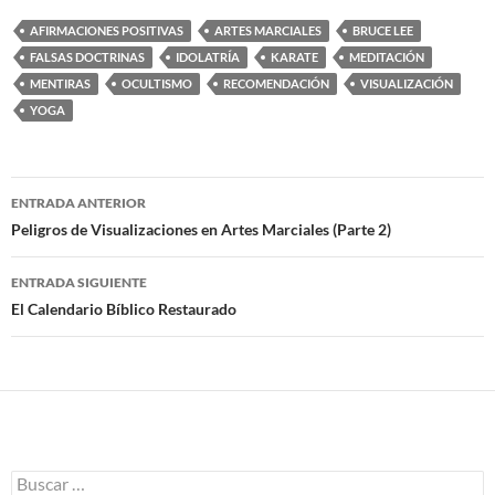
AFIRMACIONES POSITIVAS
ARTES MARCIALES
BRUCE LEE
FALSAS DOCTRINAS
IDOLATRÍA
KARATE
MEDITACIÓN
MENTIRAS
OCULTISMO
RECOMENDACIÓN
VISUALIZACIÓN
YOGA
ENTRADA ANTERIOR
Navegación
Peligros de Visualizaciones en Artes Marciales (Parte 2)
de
ENTRADA SIGUIENTE
entradas
El Calendario Bíblico Restaurado
B