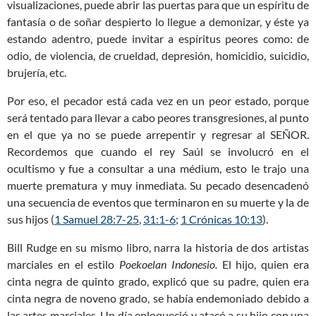
visualizaciones, puede abrir las puertas para que un espíritu de
fantasía o de soñar despierto lo llegue a demonizar, y éste ya
estando adentro, puede invitar a espíritus peores como: de
odio, de violencia, de crueldad, depresión, homicidio, suicidio,
brujería, etc.
Por eso, el pecador está cada vez en un peor estado, porque
será tentado para llevar a cabo peores transgresiones, al punto
en el que ya no se puede arrepentir y regresar al SEÑOR.
Recordemos que cuando el rey Saúl se involucró en el
ocultismo y fue a consultar a una médium, esto le trajo una
muerte prematura y muy inmediata. Su pecado desencadenó
una secuencia de eventos que terminaron en su muerte y la de
sus hijos (
1 Samuel 28:7-25
,
31:1-6
;
1 Crónicas 10:13
).
Bill Rudge en su mismo libro, narra la historia de dos artistas
marciales en el estilo
Poekoelan Indonesio.
El hijo, quien era
cinta negra de quinto grado, explicó que su padre, quien era
cinta negra de noveno grado, se había endemoniado debido a
las artes marciales. Un día enloqueció y atacó a su hijo con una