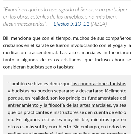
“Examinen qué es lo que agrada al Señor, y no participen
en las obras estériles de las tinieblas, sino más bien,
desenmascárenlas”. —
Efesios 5:10-11
(NBLA)
Bill menciona que con el tiempo, muchos de sus compañeros
cristianos en el karate se fueron involucrando con el yoga y la
meditación trascendental. Las artes marciales influenciaron
tanto a algunos de estos cristianos, que incluso ahora se
consideran budistas zen o taoístas:
“También se hizo evidente que
las connotaciones taoístas
y budistas no pueden separarse y descartarse fácilmente
porque, en realidad, son los principios fundamentales del
entrenamiento y la filosofía de las artes marciales
, ya sea
que los practicantes e instructores se den cuenta de ello o
no. En algunos estilos es muy visible, mientras que en
otros es más sutil y encubierto. Sin embargo, en todos los
estilos que investigué, incluso aquellos que se practican