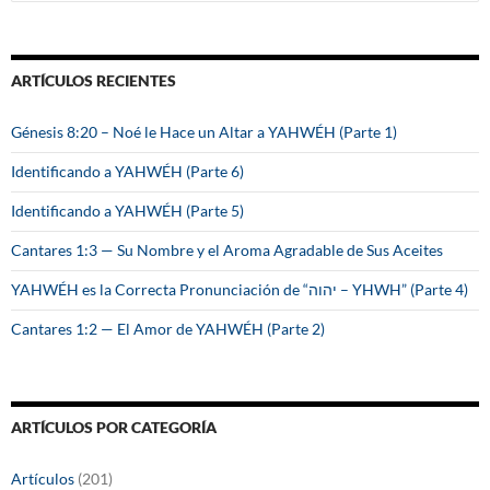
u
s
c
a
ARTÍCULOS RECIENTES
r
:
Génesis 8:20 – Noé le Hace un Altar a YAHWÉH (Parte 1)
Identificando a YAHWÉH (Parte 6)
Identificando a YAHWÉH (Parte 5)
Cantares 1:3 — Su Nombre y el Aroma Agradable de Sus Aceites
YAHWÉH es la Correcta Pronunciación de “יהוה – YHWH” (Parte 4)
Cantares 1:2 — El Amor de YAHWÉH (Parte 2)
ARTÍCULOS POR CATEGORÍA
Artículos
(201)