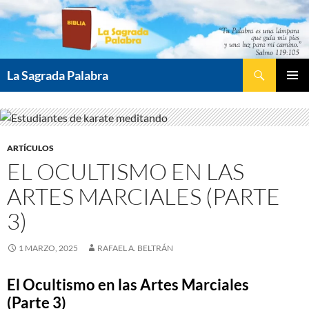
Saltar
al
contenido
Buscar
La Sagrada Palabra
MENÚ
PRINCI
ARTÍCULOS
EL OCULTISMO EN LAS
ARTES MARCIALES (PARTE
3)
1 MARZO, 2025
RAFAEL A. BELTRÁN
El Ocultismo en las Artes Marciales
(Parte 3)