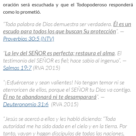
oración será escuchada y que el Todopoderoso responderá
como lo prometió.
“Toda palabra de Dios demuestra ser verdadera.
Él es un
escudo para todos los que buscan Su protección
”. —
Proverbios 30:5 (NTV)
“
La ley del SEÑOR es perfecta; restaura el alma
. El
testimonio del SEÑOR es fiel; hace sabio al ingenuo”. —
Salmos 19:7
(RVA 2015)
“¡Esfuércense y sean valientes! No tengan temor ni se
aterroricen de ellos, porque el SEÑOR tu Dios va contigo.
Él no te abandonará ni te desamparará
”. —
Deuteronomio 31:6
(RVA 2015)
“Jesús se acercó a ellos y les habló diciendo: “Toda
autoridad me ha sido dada en el cielo y en la tierra. Por
tanto, vayan y hagan discípulos de todas las naciones,