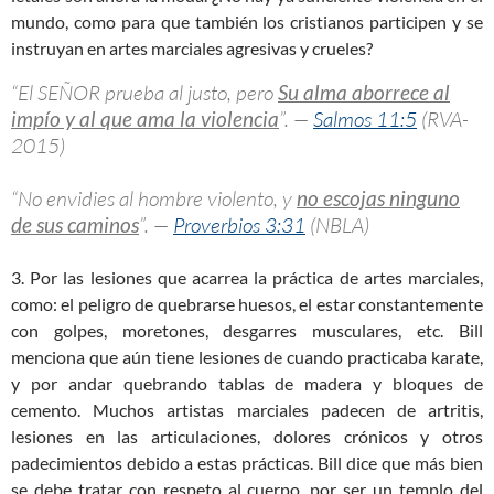
mundo, como para que también los cristianos participen y se
instruyan en artes marciales agresivas y crueles?
“El SEÑOR prueba al justo, pero
Su alma aborrece al
impío y al que ama la violencia
”. —
Salmos 11:5
(RVA-
2015)
“No envidies al hombre violento, y
no escojas ninguno
de sus caminos
”. —
Proverbios 3:31
(NBLA)
3. Por las lesiones que acarrea la práctica de artes marciales,
como: el peligro de quebrarse huesos, el estar constantemente
con golpes, moretones, desgarres musculares, etc. Bill
menciona que aún tiene lesiones de cuando practicaba karate,
y por andar quebrando tablas de madera y bloques de
cemento. Muchos artistas marciales padecen de artritis,
lesiones en las articulaciones, dolores crónicos y otros
padecimientos debido a estas prácticas. Bill dice que más bien
se debe tratar con respeto al cuerpo, por ser un templo del