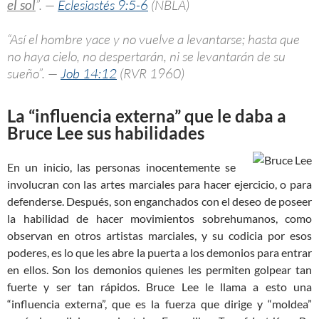
el sol
”. —
Eclesiastés 9:5-6
(NBLA)
“Así el hombre yace y no vuelve a levantarse; hasta que
no haya cielo, no despertarán, ni se levantarán de su
sueño”. —
Job 14:12
(RVR 1960)
La “influencia externa” que le daba a
Bruce Lee sus habilidades
En un inicio, las personas inocentemente se
involucran con las artes marciales para hacer ejercicio, o para
defenderse. Después, son enganchados con el deseo de poseer
la habilidad de hacer movimientos sobrehumanos, como
observan en otros artistas marciales, y su codicia por esos
poderes, es lo que les abre la puerta a los demonios para entrar
en ellos. Son los demonios quienes les permiten golpear tan
fuerte y ser tan rápidos. Bruce Lee le llama a esto una
“influencia externa”, que es la fuerza que dirige y “moldea”