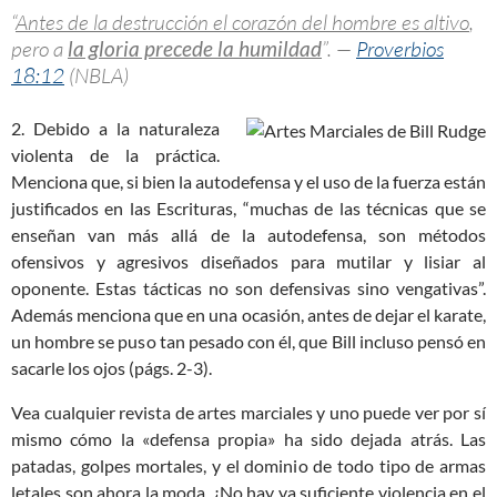
“
Antes de la destrucción el corazón del hombre es altivo
,
pero a
la gloria precede la humildad
”. —
Proverbios
18:12
(NBLA)
2. Debido a la naturaleza
violenta de la práctica.
Menciona que, si bien la autodefensa y el uso de la fuerza están
justificados en las Escrituras, “muchas de las técnicas que se
enseñan van más allá de la autodefensa, son métodos
ofensivos y agresivos diseñados para mutilar y lisiar al
oponente. Estas tácticas no son defensivas sino vengativas”.
Además menciona que en una ocasión, antes de dejar el karate,
un hombre se puso tan pesado con él, que Bill incluso pensó en
sacarle los ojos (págs. 2-3).
Vea cualquier revista de artes marciales y uno puede ver por sí
mismo cómo la «defensa propia» ha sido dejada atrás. Las
patadas, golpes mortales, y el dominio de todo tipo de armas
letales son ahora la moda. ¿No hay ya suficiente violencia en el