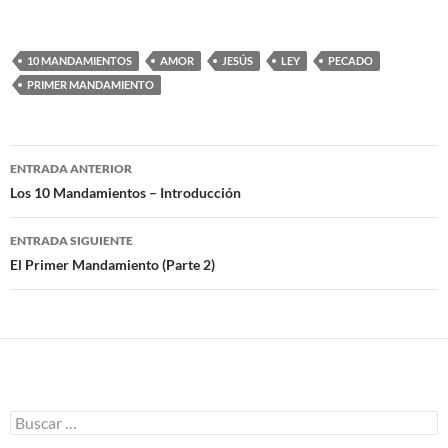
10 MANDAMIENTOS
AMOR
JESÚS
LEY
PECADO
PRIMER MANDAMIENTO
ENTRADA ANTERIOR
Navegación
Los 10 Mandamientos – Introducción
de
ENTRADA SIGUIENTE
entradas
El Primer Mandamiento (Parte 2)
B
u