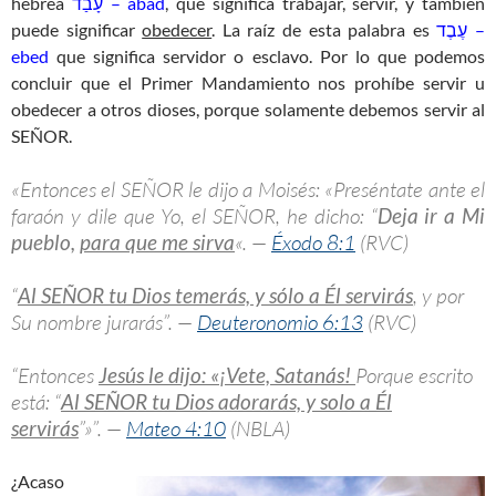
hebrea
עָבַד – abad
, que significa trabajar, servir, y también
puede significar
obedecer
. La raíz de esta palabra es
עֶבֶד –
ebed
que significa servidor o esclavo. Por lo que podemos
concluir que el Primer Mandamiento nos prohíbe servir u
obedecer a otros dioses, porque solamente debemos servir al
SEÑOR.
«Entonces el SEÑOR le dijo a Moisés: «Preséntate ante el
faraón y dile que Yo, el SEÑOR, he dicho: “
Deja ir a Mi
pueblo,
para que me sirva
«. —
Éxodo 8:1
(RVC)
“
Al SEÑOR tu Dios temerás, y sólo a Él servirás
, y por
Su nombre jurarás”. —
Deuteronomio 6:13
(RVC)
“Entonces
Jesús le dijo: «¡Vete, Satanás!
Porque escrito
está: “
Al SEÑOR tu Dios adorarás, y solo a Él
servirás
”»”. —
Mateo 4:10
(NBLA)
¿Acaso