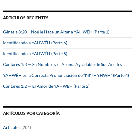
s
c
a
ARTÍCULOS RECIENTES
r
:
Génesis 8:20 – Noé le Hace un Altar a YAHWÉH (Parte 1)
Identificando a YAHWÉH (Parte 6)
Identificando a YAHWÉH (Parte 5)
Cantares 1:3 — Su Nombre y el Aroma Agradable de Sus Aceites
YAHWÉH es la Correcta Pronunciación de “יהוה – YHWH” (Parte 4)
Cantares 1:2 — El Amor de YAHWÉH (Parte 2)
ARTÍCULOS POR CATEGORÍA
Artículos
(201)