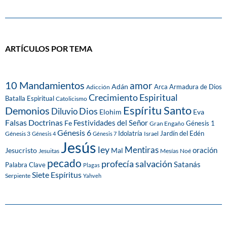
ARTÍCULOS POR TEMA
10 Mandamientos
amor
Adán
Arca
Armadura de Dios
Adicción
Crecimiento Espiritual
Batalla Espiritual
Catolicismo
Espíritu Santo
Demonios
Dios
Diluvio
Eva
Elohim
Falsas Doctrinas
Festividades del Señor
Fe
Génesis 1
Gran Engaño
Génesis 6
Idolatría
Jardín del Edén
Génesis 3
Israel
Génesis 4
Génesis 7
Jesús
ley
Mentiras
Mal
oración
Jesucristo
Jesuitas
Mesías
Noé
pecado
profecía
salvación
Satanás
Palabra Clave
Plagas
Siete Espíritus
Serpiente
Yahveh