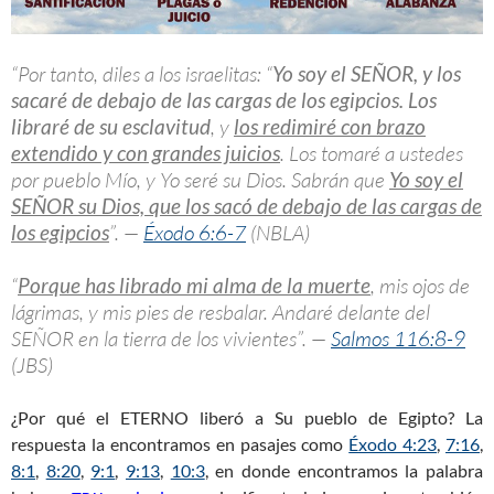
“Por tanto, diles a los israelitas: “
Yo soy el SEÑOR, y los
sacaré de debajo de las cargas de los egipcios. Los
libraré de su esclavitud
, y
los redimiré con brazo
extendido y con grandes juicios
. Los tomaré a ustedes
por pueblo Mío, y Yo seré su Dios. Sabrán que
Yo soy el
SEÑOR su Dios, que los sacó de debajo de las cargas de
los egipcios
”. —
Éxodo 6:6-7
(NBLA)
“
Porque has librado mi alma de la muerte
, mis ojos de
lágrimas, y mis pies de resbalar. Andaré delante del
SEÑOR en la tierra de los vivientes”. —
Salmos 116:8-9
(JBS)
¿Por qué el ETERNO liberó a Su pueblo de Egipto? La
respuesta la encontramos en pasajes como
Éxodo 4:23
,
7:16
,
8:1
,
8:20
,
9:1
,
9:13
,
10:3
, en donde encontramos la palabra