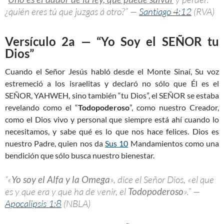
¿quién eres tú que juzgas á otro?” —
Santiago 4:12
(RVA)
Versículo 2a — “Yo Soy el SEÑOR tu
Dios”
Cuando el Señor Jesús habló desde el Monte Sinaí, Su voz
estremeció a los israelitas y declaró no sólo que Él es el
SEÑOR, YAHWEH, sino también “tu Dios”, el SEÑOR se estaba
revelando como el “
Todopoderoso
”, como nuestro Creador,
como el Dios vivo y personal que siempre está ahí cuando lo
necesitamos, y sabe qué es lo que nos hace felices. Dios es
nuestro Padre, quien nos da
Sus 10
Mandamientos como una
bendición que sólo busca nuestro bienestar.
“«
Yo soy el Alfa y la Omega
», dice el Señor Dios, «el que
es y que era y que ha de venir, el
Todopoderoso
».” —
Apocalipsis 1:8
(NBLA)