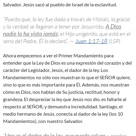
Salvador. Jesús sacó al pueblo de Israel de la esclavitud.
“Puesto que, la ley fue dada a través de Moisés, la gracia
y la verdad se llegaron a tener por Jesucristo.
A Dios
nadie lo ha visto jamás
; el Hijo unigénito, que está en el
seno del Padre, Él lo declaró”. —
Juan 1:17-18
(LSP)
Ahora empecemos a ver el Primer Mandamiento para
entender que la Ley de Dios es una expresión del corazón y del
carácter del Legislador, Jesús, el dador de la ley. Los
Mandamientos no sólo nos muestran lo que el SEÑOR quiere,
sino lo que es más importante para Él. Además, nos muestran
cómo es Dios, nos hablan de Su justicia, rectitud, honor y
grandeza. El despreciar la ley que Jesús nos dio, es faltarle al
respecto al SEÑOR, y demuestra incredulidad. Santiago, el
medio hermano de Jesús, conecta al dador de la ley (los 10
Mandamientos), con nuestro Salvador.
“
Uno es el dador de la ley, que puede salvar
y perder: