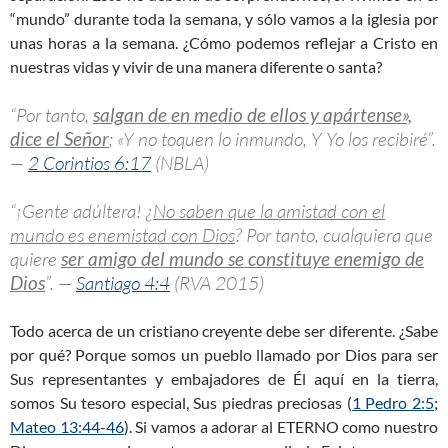
“mundo” durante toda la semana, y sólo vamos a la iglesia por
unas horas a la semana. ¿Cómo podemos reflejar a Cristo en
nuestras vidas y vivir de una manera diferente o santa?
“Por tanto,
salgan de en medio de ellos y apártense»,
dice el Señor
; «Y no toquen lo inmundo, Y Yo los recibiré”.
—
2 Corintios 6:17
(NBLA)
“¡Gente adúltera! ¿
No saben que la amistad con el
mundo es enemistad con Dios
? Por tanto, cualquiera que
quiere
ser amigo del mundo se constituye enemigo de
Dios
”. —
Santiago 4:4
(RVA 2015)
Todo acerca de un cristiano creyente debe ser diferente. ¿Sabe
por qué? Porque somos un pueblo llamado por Dios para ser
Sus representantes y embajadores de Él aquí en la tierra,
somos Su tesoro especial, Sus piedras preciosas (
1 Pedro 2:5
;
Mateo 13:44-46
). Si vamos a adorar al ETERNO como nuestro