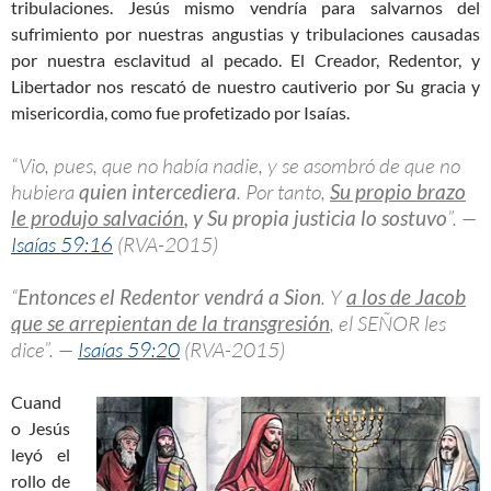
tribulaciones. Jesús mismo vendría para salvarnos del
sufrimiento por nuestras angustias y tribulaciones causadas
por nuestra esclavitud al pecado. El Creador, Redentor, y
Libertador nos rescató de nuestro cautiverio por Su gracia y
misericordia, como fue profetizado por Isaías.
“Vio, pues, que no había nadie, y se asombró de que no
hubiera
quien intercediera
. Por tanto,
Su propio brazo
le produjo salvación
, y Su propia justicia lo sostuvo
”. —
Isaías 59:16
(RVA-2015)
“
Entonces el Redentor vendrá a Sion
. Y
a los de Jacob
que se arrepientan de la transgresión
, el SEÑOR les
dice”. —
Isaías 59:20
(RVA-2015)
Cuand
o Jesús
leyó el
rollo de