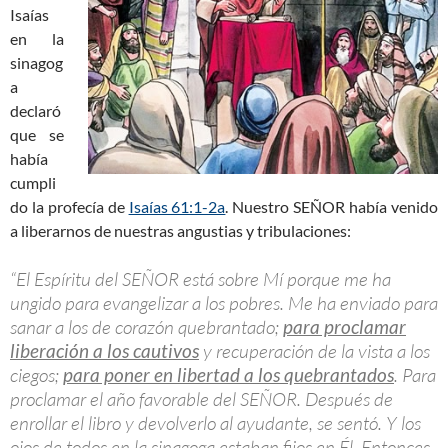
Isaías
en la
sinagog
a
declaró
que se
había
cumpli
do la profecía de
Isaías 61:1-2a
. Nuestro SEÑOR había venido
a liberarnos de nuestras angustias y tribulaciones:
“El Espíritu del SEÑOR está sobre Mí porque me ha
ungido para evangelizar a los pobres. Me ha enviado para
sanar a los de corazón quebrantado;
para proclamar
liberación a los cautivos
y recuperación de la vista a los
ciegos;
para poner en libertad a los quebrantados
. Para
proclamar el año favorable del SEÑOR. Después de
enrollar el libro y devolverlo al ayudante, se sentó. Y los
ojos de todos en la sinagoga estaban fijos en Él. Entonces