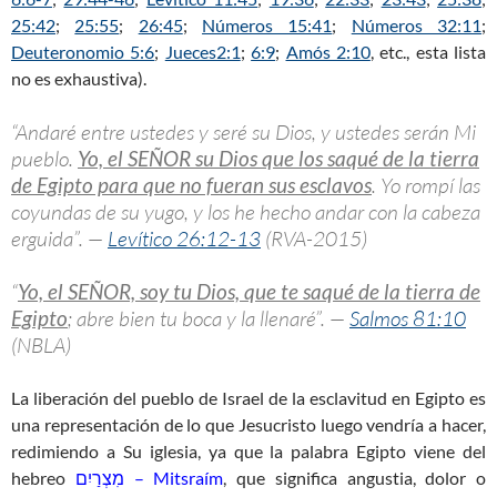
25:42
;
25:55
;
26:45
;
Números 15:41
;
Números 32:11
;
Deuteronomio 5:6
;
Jueces2:1
;
6:9
;
Amós 2:10
, etc., esta lista
no es exhaustiva).
“Andaré entre ustedes y seré su Dios, y ustedes serán Mi
pueblo.
Yo, el SEÑOR su Dios que los saqué de la tierra
de Egipto para que no fueran sus esclavos
. Yo rompí las
coyundas de su yugo, y los he hecho andar con la cabeza
erguida”. —
Levítico 26:12-13
(RVA-2015)
“
Yo, el SEÑOR, soy tu Dios, que te saqué de la tierra de
Egipto
; abre bien tu boca y la llenaré”. —
Salmos 81:10
(NBLA)
La liberación del pueblo de Israel de la esclavitud en Egipto es
una representación de lo que Jesucristo luego vendría a hacer,
redimiendo a Su iglesia, ya que la palabra Egipto viene del
hebreo
מִצְרַיִם – Mitsraím
, que significa angustia, dolor o