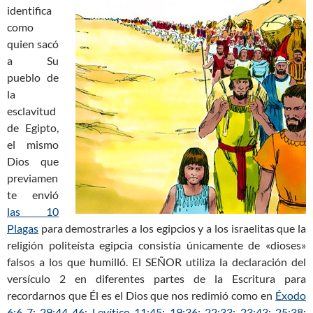
identifica
como
quien sacó
a Su
pueblo de
la
esclavitud
de Egipto,
el mismo
Dios que
previamen
te envió
las 10
Plagas
para demostrarles a los egipcios y a los israelitas que la
religión politeísta egipcia consistía únicamente de «dioses»
falsos a los que humilló. El SEÑOR utiliza la declaración del
versículo 2 en diferentes partes de la Escritura para
recordarnos que Él es el Dios que nos redimió como en
Éxodo
6:6-7
;
29:44-46
;
Levítico 11:45
;
19:36
;
22:33
;
23:43
;
25:38
;