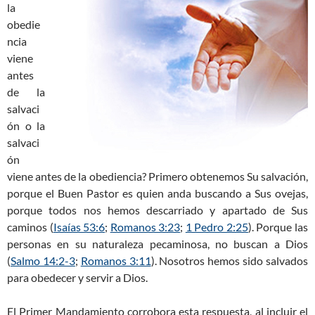
la
obedie
ncia
viene
antes
de la
salvaci
ón o la
salvaci
ón
viene antes de la obediencia? Primero obtenemos Su salvación,
porque el Buen Pastor es quien anda buscando a Sus ovejas,
porque todos nos hemos descarriado y apartado de Sus
caminos (
Isaías 53:6
;
Romanos 3:23
;
1 Pedro 2:25
). Porque las
personas en su naturaleza pecaminosa, no buscan a Dios
(
Salmo 14:2-3
;
Romanos 3:11
). Nosotros hemos sido salvados
para obedecer y servir a Dios.
El Primer Mandamiento corrobora esta respuesta, al incluir el