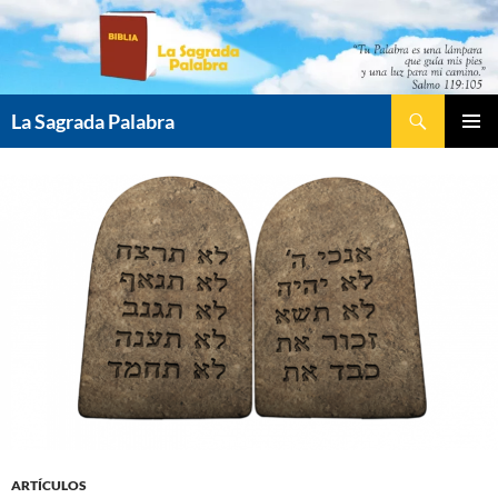
Saltar
al
contenido
Buscar
La Sagrada Palabra
MENÚ
PRINCI
ARTÍCULOS