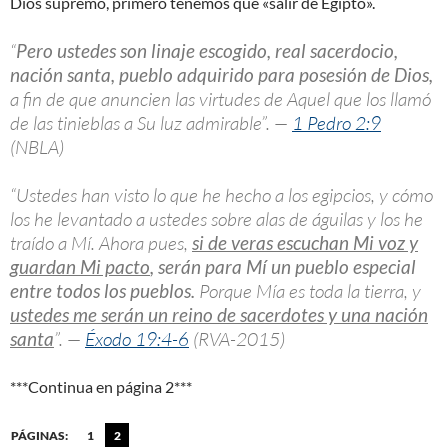
Dios supremo, primero tenemos que «salir de Egipto».
“
Pero ustedes son linaje escogido, real sacerdocio,
nación santa, pueblo adquirido para posesión de Dios,
a fin de que anuncien las virtudes de Aquel que los llamó
de las tinieblas a Su luz admirable”. —
1 Pedro 2:9
(NBLA)
“Ustedes han visto lo que he hecho a los egipcios, y cómo
los he levantado a ustedes sobre alas de águilas y los he
traído a Mí. Ahora pues,
si de veras escuchan Mi voz y
guardan Mi pacto
, serán para Mí un pueblo especial
entre todos los pueblos.
Porque Mía es toda la tierra, y
ustedes me serán un reino de sacerdotes y una nación
santa
”. —
Éxodo 19:4-6
(RVA-2015)
***Continua en página 2***
PÁGINAS:
1
2