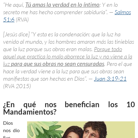
“He aquí,
Tú amas la verdad en lo íntimo
: Y en lo
secreto me has hecho comprender sabiduría”. —
Salmos
51:6
(RVA)
[Jesús dice] “Y esta es la condenación: que la luz ha
venido al mundo, y los hombres amaron más las tinieblas
que la luz porque sus obras eran malas.
Porque todo
aquel que practica lo malo aborrece la luz y no viene a la
luz
para que sus obras no sean censuradas
. Pero el que
hace la verdad viene a la luz para que sus obras sean
manifiestas que son hechas en Dios”. —
Juan 3:19-21
(RVA 2015)
¿En qué nos benefician los 10
Mandamientos?
Dios
nos dio
Sus