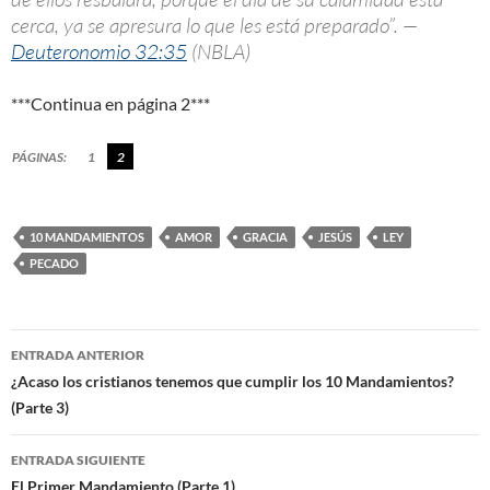
cerca, ya se apresura lo que les está preparado”. —
Deuteronomio 32:35
(NBLA)
***Continua en página 2***
PÁGINAS:
1
2
10 MANDAMIENTOS
AMOR
GRACIA
JESÚS
LEY
PECADO
ENTRADA ANTERIOR
Navegación
¿Acaso los cristianos tenemos que cumplir los 10 Mandamientos?
(Parte 3)
de
entradas
ENTRADA SIGUIENTE
El Primer Mandamiento (Parte 1)