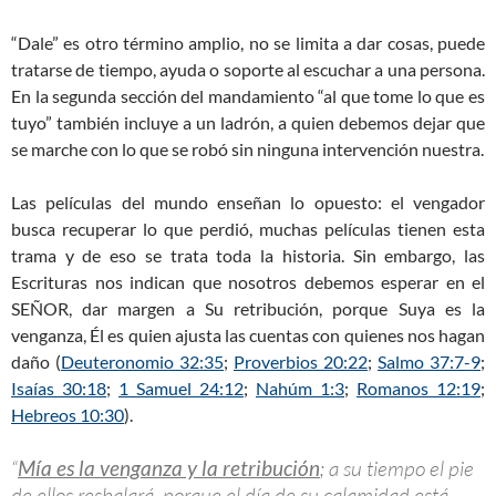
“Dale” es otro término amplio, no se limita a dar cosas, puede
tratarse de tiempo, ayuda o soporte al escuchar a una persona.
En la segunda sección del mandamiento “al que tome lo que es
tuyo” también incluye a un ladrón, a quien debemos dejar que
se marche con lo que se robó sin ninguna intervención nuestra.
Las películas del mundo enseñan lo opuesto: el vengador
busca recuperar lo que perdió, muchas películas tienen esta
trama y de eso se trata toda la historia. Sin embargo, las
Escrituras nos indican que nosotros debemos esperar en el
SEÑOR, dar margen a Su retribución, porque Suya es la
venganza, Él es quien ajusta las cuentas con quienes nos hagan
daño (
Deuteronomio 32:35
;
Proverbios 20:22
;
Salmo 37:7-9
;
Isaías 30:18
;
1 Samuel 24:12
;
Nahúm 1:3
;
Romanos 12:19
;
Hebreos 10:30
).
“
Mía es la venganza y la retribución
; a su tiempo el pie
de ellos resbalará, porque el día de su calamidad está