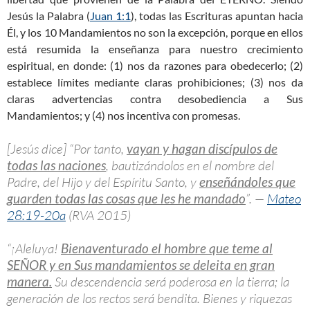
Jesús la Palabra (
Juan 1:1
), todas las Escrituras apuntan hacia
Él, y los 10 Mandamientos no son la excepción, porque en ellos
está resumida la enseñanza para nuestro crecimiento
espiritual, en donde: (1) nos da razones para obedecerlo; (2)
establece límites mediante claras prohibiciones; (3) nos da
claras advertencias contra desobediencia a Sus
Mandamientos; y (4) nos incentiva con promesas.
[Jesús dice] “Por tanto,
vayan y hagan discípulos de
todas las naciones
, bautizándolos en el nombre del
Padre, del Hijo y del Espíritu Santo, y
enseñándoles que
guarden todas las cosas que les he mandado
”. —
Mateo
28:19-20a
(RVA 2015)
“¡Aleluya!
Bienaventurado el hombre que teme al
SEÑOR y en Sus mandamientos se deleita en gran
manera.
Su descendencia será poderosa en la tierra; la
generación de los rectos será bendita. Bienes y riquezas