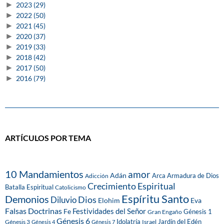
►
2023
(29)
►
2022
(50)
►
2021
(45)
►
2020
(37)
►
2019
(33)
►
2018
(42)
►
2017
(50)
►
2016
(79)
ARTÍCULOS POR TEMA
10 Mandamientos
amor
Adán
Arca
Armadura de Dios
Adicción
Crecimiento Espiritual
Batalla Espiritual
Catolicismo
Espíritu Santo
Demonios
Dios
Diluvio
Eva
Elohim
Falsas Doctrinas
Festividades del Señor
Fe
Génesis 1
Gran Engaño
Génesis 6
Idolatría
Jardín del Edén
Génesis 3
Israel
Génesis 4
Génesis 7