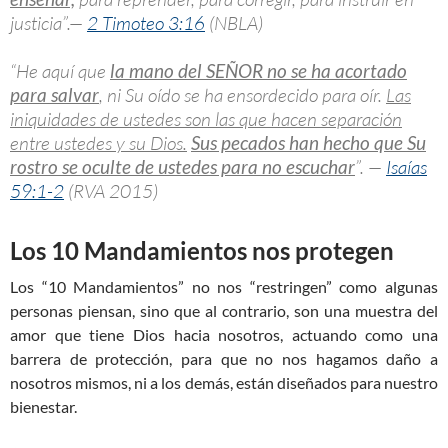
justicia”.—
2 Timoteo 3:16
(NBLA)
“He aquí que
la mano del SEÑOR no se ha acortado
para salvar
, ni Su oído se ha ensordecido para oír.
Las
iniquidades de ustedes son las que hacen separación
entre ustedes y su Dios.
Sus pecados han hecho que Su
rostro se oculte de ustedes para no escuchar
”. —
Isaías
59:1-2
(RVA 2015)
Los 10 Mandamientos nos protegen
Los “10 Mandamientos” no nos “restringen” como algunas
personas piensan, sino que al contrario, son una muestra del
amor que tiene Dios hacia nosotros, actuando como una
barrera de protección, para que no nos hagamos daño a
nosotros mismos, ni a los demás, están diseñados para nuestro
bienestar.