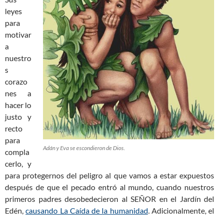
leyes
para
motivar
a
nuestro
s
corazo
nes a
hacer lo
justo y
recto
para
Adán y Eva se escondieron de Dios.
compla
cerlo, y
para protegernos del peligro al que vamos a estar expuestos
después de que el pecado entró al mundo, cuando nuestros
primeros padres desobedecieron al SEÑOR en el Jardín del
Edén,
causando La Caída de la humanidad
. Adicionalmente, el