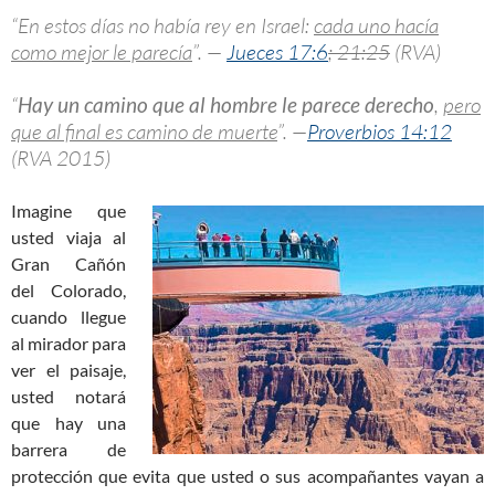
“En estos días no había rey en Israel:
cada uno hacía
como mejor le parecía
”. —
Jueces 17:6
; 21:25
(RVA)
“
Hay un camino que al hombre le parece derecho
,
pero
que al final es camino de muerte
”. —
Proverbios 14:12
(RVA 2015)
Imagine que
usted viaja al
Gran Cañón
del Colorado,
cuando llegue
al mirador para
ver el paisaje,
usted notará
que hay una
barrera de
protección que evita que usted o sus acompañantes vayan a