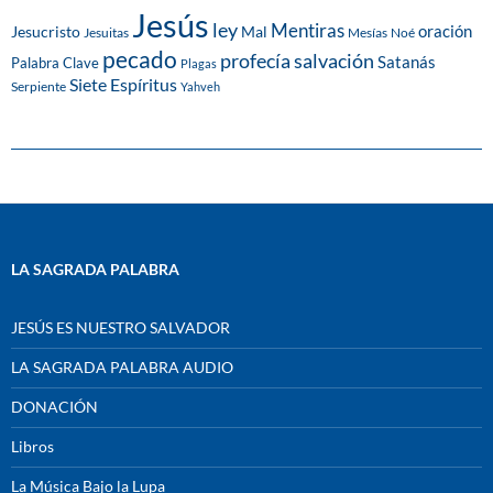
Jesús
ley
Mentiras
Mal
oración
Jesucristo
Jesuitas
Mesías
Noé
pecado
profecía
salvación
Satanás
Palabra Clave
Plagas
Siete Espíritus
Serpiente
Yahveh
LA SAGRADA PALABRA
JESÚS ES NUESTRO SALVADOR
LA SAGRADA PALABRA AUDIO
DONACIÓN
Libros
La Música Bajo la Lupa