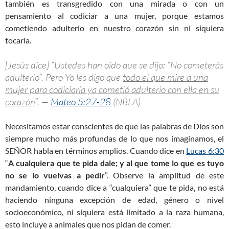
también es transgredido con una mirada o con un
pensamiento al codiciar a una mujer, porque estamos
cometiendo adulterio en nuestro corazón sin ni siquiera
tocarla.
[Jesús dice] “Ustedes han oído que se dijo: “No cometerás
adulterio”. Pero Yo les digo que
todo el que mire a una
mujer para codiciarla ya cometió adulterio con ella en su
corazón
”. —
Mateo 5:27-28
(NBLA)
Necesitamos estar conscientes de que las palabras de Dios son
siempre mucho más profundas de lo que nos imaginamos, el
SEÑOR habla en términos amplios. Cuando dice en
Lucas 6:30
“
A cualquiera que te pida dale; y al que tome lo que es tuyo
no se lo vuelvas a pedir
”. Observe la amplitud de este
mandamiento, cuando dice a “cualquiera” que te pida, no está
haciendo ninguna excepción de edad, género o nivel
socioeconómico, ni siquiera está limitado a la raza humana,
esto incluye a animales que nos pidan de comer.