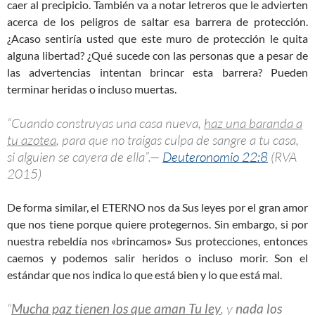
caer al precipicio. También va a notar letreros que le advierten
acerca de los peligros de saltar esa barrera de protección.
¿Acaso sentiría usted que este muro de protección le quita
alguna libertad? ¿Qué sucede con las personas que a pesar de
las advertencias intentan brincar esta barrera? Pueden
terminar heridas o incluso muertas.
“Cuando construyas una casa nueva,
haz una baranda a
tu azotea
, para que no traigas culpa de sangre a tu casa,
si alguien se cayera de ella”.—
Deuteronomio 22:8
(RVA
2015)
De forma similar, el ETERNO nos da Sus leyes por el gran amor
que nos tiene porque quiere protegernos. Sin embargo, si por
nuestra rebeldía nos «brincamos» Sus protecciones, entonces
caemos y podemos salir heridos o incluso morir. Son el
estándar que nos indica lo que está bien y lo que está mal.
“
Mucha paz tienen los que aman Tu ley
, y
nada los