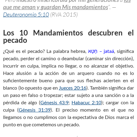
que me aman y guardan Mis mandamientos
”. —
Deuteronomio 5:10
(RVA 2015)
Los 10 Mandamientos descubren el
pecado
¿Qué es el pecado? La palabra hebrea,
חָטָא – jataá
, significa
pecado, perder el camino o deambular (caminar sin dirección),
incurrir en culpa, implica no llegar, o no alcanzar el objetivo.
Hace alusión a la acción de un arquero cuando no es lo
suficientemente bueno para que sus flechas acierten en el
blanco (lo opuesto que en
Jueces 20:16
). También significa dar
un paso en falso o tropezar; estar sujeto a una sanción o a la
pérdida de algo (
Génesis 43:9
;
Habacuc 2:10
); cargar con la
culpa (
Génesis 31:39
). El preciso momento en el que no
llegamos o no cumplimos con la expectativa de Dios marca el
punto en que cometemos un pecado.