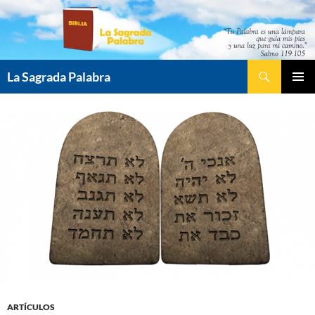
Saltar
al
contenido
Buscar
La Sagrada Palabra
MENÚ
PRINCI
ARTÍCULOS