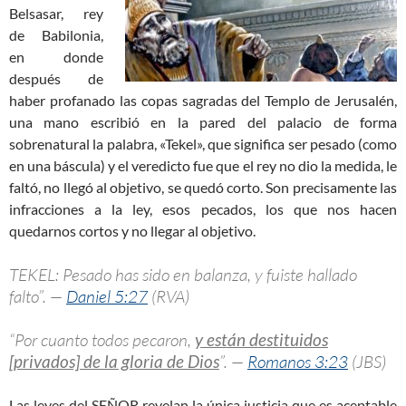
Belsasar, rey
de Babilonia,
en donde
después de
haber profanado las copas sagradas del Templo de Jerusalén,
una mano escribió en la pared del palacio de forma
sobrenatural la palabra, «Tekel», que significa ser pesado (como
en una báscula) y el veredicto fue que el rey no dio la medida, le
faltó, no llegó al objetivo, se quedó corto. Son precisamente las
infracciones a la ley, esos pecados, los que nos hacen
quedarnos cortos y no llegar al objetivo.
TEKEL: Pesado has sido en balanza, y fuiste hallado
falto”. —
Daniel 5:27
(RVA)
“Por cuanto todos pecaron,
y están destituidos
[privados] de la gloria de Dios
”. —
Romanos 3:23
(JBS)
Las leyes del SEÑOR revelan la única justicia que es aceptable