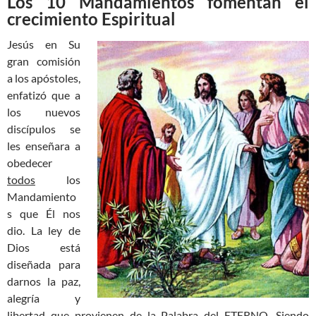
Los 10 Mandamientos fomentan el
crecimiento Espiritual
Jesús en Su
gran comisión
a los apóstoles,
enfatizó que a
los nuevos
discípulos se
les enseñara a
obedecer
todos
los
Mandamiento
s que Él nos
dio. La ley de
Dios está
diseñada para
darnos la paz,
alegría y
libertad que provienen de la Palabra del ETERNO. Siendo