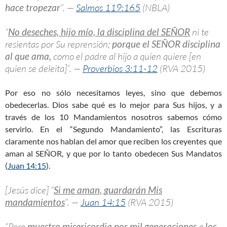
hace tropezar
”. —
Salmos 119:165
(NBLA)
“
No deseches, hijo mío, la disciplina del SEÑOR
ni te
resientas por Su reprensión;
porque el SEÑOR disciplina
al que ama,
como el padre al hijo a quien quiere [en
quien se deleita]”. —
Proverbios 3:11-12
(RVA 2015)
Por eso no sólo necesitamos leyes, sino que debemos
obedecerlas. Dios sabe qué es lo mejor para Sus hijos, y a
través de los 10 Mandamientos nosotros sabemos cómo
servirlo. En el “Segundo Mandamiento”, las Escrituras
claramente nos hablan del amor que reciben los creyentes que
aman al SEÑOR, y que por lo tanto obedecen Sus Mandatos
(
Juan 14:15
).
[Jesús dice] “
Si me aman, guardarán Mis
mandamientos
”. —
Juan 14:15
(RVA 2015)
“Pero
muestro misericordia por mil generaciones
a
los