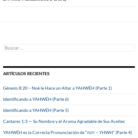
B
u
s
c
a
ARTÍCULOS RECIENTES
r
:
Génesis 8:20 – Noé le Hace un Altar a YAHWÉH (Parte 1)
Identificando a YAHWÉH (Parte 6)
Identificando a YAHWÉH (Parte 5)
Cantares 1:3 — Su Nombre y el Aroma Agradable de Sus Aceites
YAHWÉH es la Correcta Pronunciación de “יהוה – YHWH” (Parte 4)