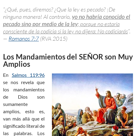
“¿Qué, pues, diremos? ¿Que la ley es pecado? ¡De
ninguna manera! Al contrario,
yo no habría conocido el
pecado sino por medio de la ley
; porque no estaría
consciente de la codicia si la ley no dijera: No codiciarás
”.
—
Romanos 7:7
(RVA 2015)
Los Mandamientos del SEÑOR son Muy
Amplios
En
Salmos 119:96
se nos revela que
los mandamientos
de Dios son
sumamente
amplios, esto es,
van más allá que el
significado literal de
las palabras. Los