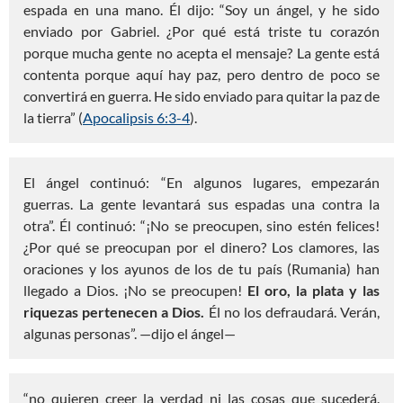
espada en una mano. Él dijo: “Soy un ángel, y he sido
enviado por Gabriel. ¿Por qué está triste tu corazón
porque mucha gente no acepta el mensaje? La gente está
contenta porque aquí hay paz, pero dentro de poco se
convertirá en guerra. He sido enviado para quitar la paz de
la tierra” (
Apocalipsis 6:3-4
).
El ángel continuó: “En algunos lugares, empezarán
guerras. La gente levantará sus espadas una contra la
otra”. Él continuó: “¡No se preocupen, sino estén felices!
¿Por qué se preocupan por el dinero? Los clamores, las
oraciones y los ayunos de los de tu país (Rumania) han
llegado a Dios. ¡No se preocupen!
El oro, la plata y las
riquezas pertenecen a Dios.
Él no los defraudará. Verán,
algunas personas”. —dijo el ángel—
“no quieren creer la verdad ni las cosas que sucederá.