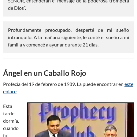
SEÑOR, entenderán el mensaje de la poderosa trompeta
de Dios”.
Profundamente preocupado, desperté de mi sueño
intranquilo. A la mañana siguiente, le conté el sueño a mi
familia y comencé a ayunar durante 21 días.
Ángel en un Caballo Rojo
Profecía del 19 de febrero de 1989. La puede encontrar en
este
enlace
.
Esta
tarde
dormía,
cuando
fui