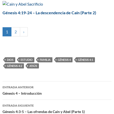
Génesis 4:19-24 – La descendencia de Caín (Parte 2)
1
2
›
DIOS
ESTUDIO
FAMILIA
GÉNESIS 4
GÉNESIS 4:1
GÉNESIS 4:2
JESÚS
ENTRADA ANTERIOR
Navegación
Génesis 4 – Introducción
de
ENTRADA SIGUIENTE
entradas
Génesis 4:3-5 – Las ofrendas de Caín y Abel (Parte 1)