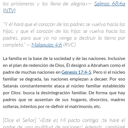
los prisioneros y los llena de alegría.»—
Salmos 68:6a
(NTV)
“Y él hará que el corazón de los padres se vuelva hacia los
hijos, y que el corazón de los hijos se vuelva hacia los
padres, para que yo no venga a destruir la tierra por
completo.” —
Malaquías 4:6
(RVC)
La familia es la base de la sociedad y de las naciones. Inclusive
en el plan de redención de Dios, Él designó a Abraham como el
padre de muchas naciones en
Génesis 17:4-5
. Pero si el núcleo
familiar se degrada, las naciones empiezan a decaer. Por eso
Satanás constantemente ataca al núcleo familiar establecido
por Dios: busca la desintegración familiar. De forma que hay
padres que se ausentan de sus hogares, divorcios, madres
solteras, intentos por re-definir el matrimonio, etc.
[Dice el Señor] “«Este es Mi pacto contigo: ¡te haré el
padre de una multitud de naciones! Además, cambiaré