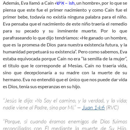
Además, Eva llamó a Caín «
אִישׁ – ish
, un hombre», por lo que se
piensa que este fue el primer nacimiento y como Caín fue el
primer bebe, todavía no existía ninguna palabra para el niño.
Eva pensaba que el nacimiento de este niño traería el remedio
para su pecado y su inminente muerte. Por lo que
parafraseando lo que dijo tendríamos: «He ganado un hombre,
que es la promesa de Dios para nuestra existencia futura, y la
humanidad perpetuará su existencia”. Pero como sabemos, Eva
estaba equivocada porque Caín no era “la semilla de la mujer”,
el titulo que le corresponde al Mesías. Caín no traería vida,
sino que decepcionaría a su madre con la muerte de su
hermano. Eva no entendió que el único que nos puede dar vida
es Dios, tenía sus esperanzas en su hijo.
“Jesús le dijo: «Yo Soy el camino, y la verdad, y la vida;
nadie viene al Padre, sino por Mí.” —
Juan 14:6
(RVC)
“Porque, si cuando éramos enemigos de Dios fuimos
reconciliados con Él mediante la muerte de Su Hijo,