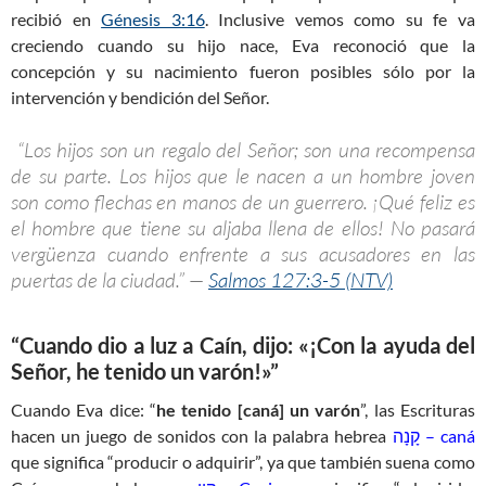
recibió en
Génesis 3:16
. Inclusive vemos como su fe va
creciendo cuando su hijo nace, Eva reconoció que la
concepción y su nacimiento fueron posibles sólo por la
intervención y bendición del Señor.
“Los hijos son un regalo del Señor; son una recompensa
de su parte. Los hijos que le nacen a un hombre joven
son como flechas en manos de un guerrero. ¡Qué feliz es
el hombre que tiene su aljaba llena de ellos! No pasará
vergüenza cuando enfrente a sus acusadores en las
puertas de la ciudad.” —
Salmos 127:3-5 (NTV)
“Cuando dio a luz a Caín, dijo: «¡Con la ayuda del
Señor, he tenido un varón!»”
Cuando Eva dice: “
he tenido [caná] un varón
”, las Escrituras
hacen un juego de sonidos con la palabra hebrea
קָנָה – caná
que significa “producir o adquirir”, ya que también suena como