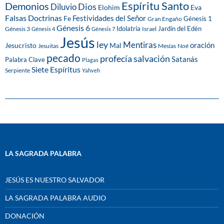
Espíritu Santo
Demonios
Dios
Diluvio
Eva
Elohim
Falsas Doctrinas
Festividades del Señor
Fe
Génesis 1
Gran Engaño
Génesis 6
Idolatría
Jardín del Edén
Génesis 3
Israel
Génesis 4
Génesis 7
Jesús
ley
Mentiras
Mal
oración
Jesucristo
Jesuitas
Mesías
Noé
pecado
profecía
salvación
Satanás
Palabra Clave
Plagas
Siete Espíritus
Serpiente
Yahveh
LA SAGRADA PALABRA
JESÚS ES NUESTRO SALVADOR
LA SAGRADA PALABRA AUDIO
DONACIÓN