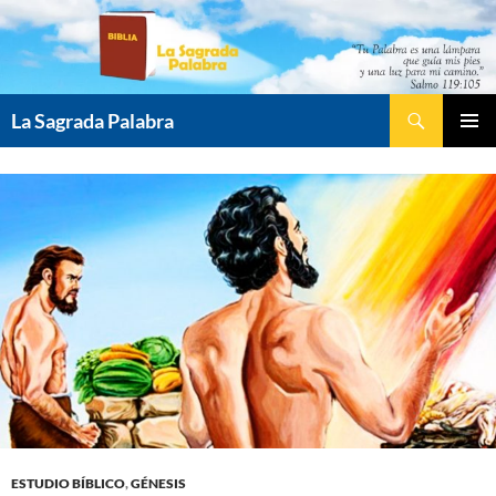
Saltar
al
contenido
Buscar
La Sagrada Palabra
MENÚ
PRINCI
ESTUDIO BÍBLICO
,
GÉNESIS