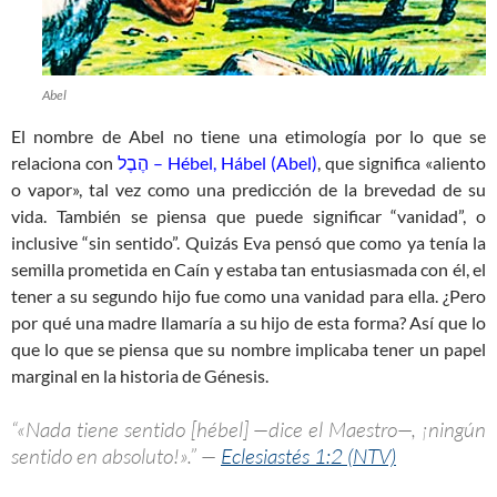
Abel
El nombre de Abel no tiene una etimología por lo que se
relaciona con
הֶבֶל – Hébel, Hábel (Abel)
, que significa «aliento
o vapor», tal vez como una predicción de la brevedad de su
vida. También se piensa que puede significar “vanidad”, o
inclusive “sin sentido”. Quizás Eva pensó que como ya tenía la
semilla prometida en Caín y estaba tan entusiasmada con él, el
tener a su segundo hijo fue como una vanidad para ella. ¿Pero
por qué una madre llamaría a su hijo de esta forma? Así que lo
que lo que se piensa que su nombre implicaba tener un papel
marginal en la historia de Génesis.
“«Nada tiene sentido [hébel] —dice el Maestro—, ¡ningún
sentido en absoluto!».” —
Eclesiastés 1:2 (NTV)