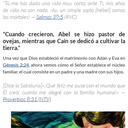
“Tú me has dado una vida muy corta; ante Ti, mis años
de vida no son nada. ¡Ay, un simple soplo [hébel] somos
los mortales! —
Salmos 39:5
(RVC)
“Cuando crecieron, Abel se hizo pastor de
ovejas, mientras que Caín se dedicó a cultivar la
tierra.”
Una vez que Dios estableció el matrimonio con Adán y Eva en
Génesis 2:24
, ahora vemos cómo el Señor establece el núcleo
familiar, el cual consiste en un padre y una madre con sus hijos.
[Dice la Sabiduría]»¡Qué feliz me puse con el mundo que
Él creó; cuánto me alegré con la familia humana!» —
Proverbios 8:31 (NTV)