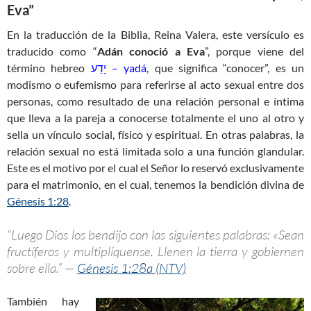
Eva”
En la traducción de la Biblia, Reina Valera, este versículo es
traducido como “
Adán conoció a Eva
”, porque viene del
término hebreo
יָדַע – yadá
, que significa “conocer”, es un
modismo o eufemismo para referirse al acto sexual entre dos
personas, como resultado de una relación personal e íntima
que lleva a la pareja a conocerse totalmente el uno al otro y
sella un vínculo social, físico y espiritual. En otras palabras, la
relación sexual no está limitada solo a una función glandular.
Este es el motivo por el cual el Señor lo reservó exclusivamente
para el matrimonio, en el cual, tenemos la bendición divina de
Génesis 1:28
.
“Luego Dios los bendijo con las siguientes palabras: «Sean
fructíferos y multiplíquense. Llenen la tierra y gobiernen
sobre ella.” —
Génesis 1:28a (NTV)
También hay