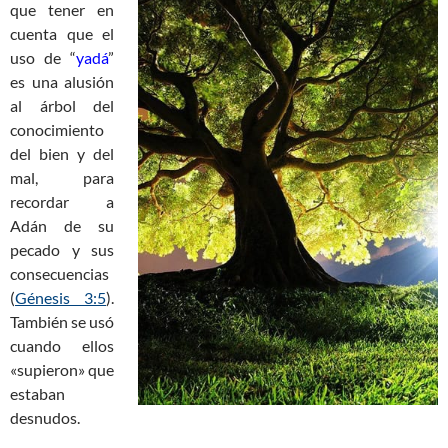
que tener en
cuenta que el
uso de “
yadá
”
es una alusión
al árbol del
conocimiento
del bien y del
mal, para
recordar a
Adán de su
pecado y sus
consecuencias
(
Génesis 3:5
).
También se usó
cuando ellos
«supieron» que
estaban
desnudos.