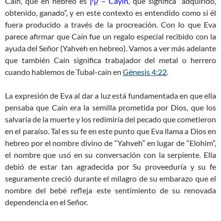
Caín, que en hebreo es
קַיִן – Cayin
, que significa “adquirido,
obtenido, ganado”, y en este contexto es entendido como si él
fuera producido a través de la procreación. Con lo que Eva
parece afirmar que Caín fue un regalo especial recibido con la
ayuda del Señor (Yahveh en hebreo). Vamos a ver más adelante
que también Caín significa trabajador del metal o herrero
cuando hablemos de Tubal-caín en
Génesis 4:22
.
La expresión de Eva al dar a luz está fundamentada en que ella
pensaba que Caín era la semilla prometida por Dios, que los
salvaría de la muerte y los redimiría del pecado que cometieron
en el paraíso. Tal es su fe en este punto que Eva llama a Dios en
hebreo por el nombre divino de “Yahveh” en lugar de “Elohim”,
el nombre que usó en su conversación con la serpiente. Ella
debió de estar tan agradecida por Su proveeduría y su fe
seguramente creció durante el milagro de su embarazo que el
nombre del bebé refleja este sentimiento de su renovada
dependencia en el Señor.