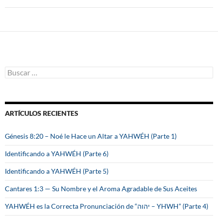
B
u
s
c
a
ARTÍCULOS RECIENTES
r
:
Génesis 8:20 – Noé le Hace un Altar a YAHWÉH (Parte 1)
Identificando a YAHWÉH (Parte 6)
Identificando a YAHWÉH (Parte 5)
Cantares 1:3 — Su Nombre y el Aroma Agradable de Sus Aceites
YAHWÉH es la Correcta Pronunciación de “יהוה – YHWH” (Parte 4)