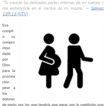
“Tú creaste las delicadas partes internas de mi cuerpo y
me entretejiste en el vientre de mi madre.” —
Salmos
139:13 (NTV)
Eva
cumpli
ó su
compro
miso
dado
por
Dios
para la
procrea
ción
pese a
los
dolores
de parto por los que tendría que pasar por la maldición que