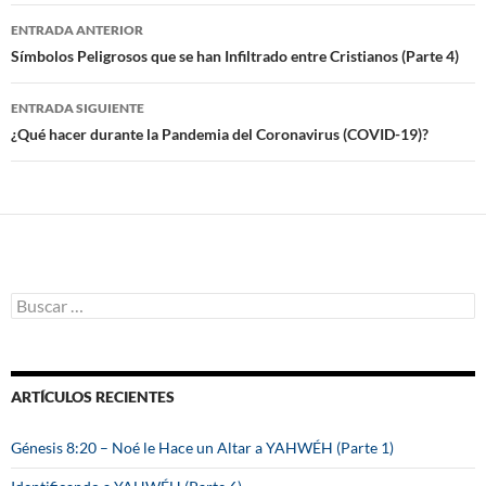
ENTRADA ANTERIOR
Navegación
Símbolos Peligrosos que se han Infiltrado entre Cristianos (Parte 4)
de
ENTRADA SIGUIENTE
entradas
¿Qué hacer durante la Pandemia del Coronavirus (COVID-19)?
B
u
s
c
a
ARTÍCULOS RECIENTES
r
:
Génesis 8:20 – Noé le Hace un Altar a YAHWÉH (Parte 1)