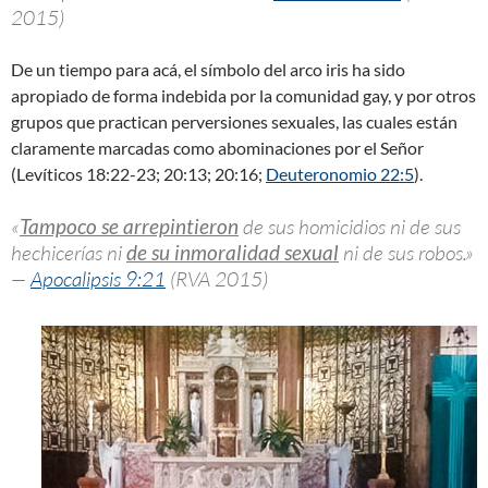
2015)
De un tiempo para acá, el símbolo del arco iris ha sido
apropiado de forma indebida por la comunidad gay, y por otros
grupos que practican perversiones sexuales, las cuales están
claramente marcadas como abominaciones por el Señor
(Levíticos 18:22-23; 20:13; 20:16;
Deuteronomio 22:5
).
«
Tampoco se arrepintieron
de sus homicidios ni de sus
hechicerías ni
de su inmoralidad sexual
ni de sus robos.»
—
Apocalipsis 9:21
(RVA 2015)