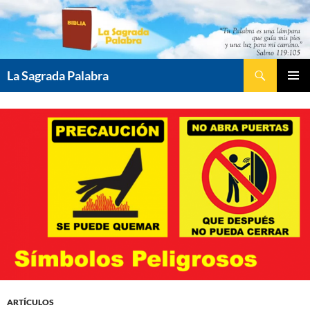
Saltar
al
contenido
Buscar
La Sagrada Palabra
MENÚ
PRINCI
ARTÍCULOS