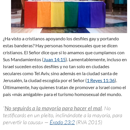
¿Ha visto a cristianos apoyando los desfiles gay y portando
estas banderas? Hay personas homosexuales que se dicen
cristianos. El Señor dice que si lo amamos que cumplamos con
Sus Mandamientos (
Juan 14:15
). Lamentablemente, incluso en
Israel suceden estos desfiles y no tan solo en ciudades
seculares como Tel Aviv, sino además en la ciudad santa de
Jerusalén, la ciudad escogida por el Señor (
1 Reyes 11:36
).
Últimamente, hay quienes tratan de promover a Israel como el
país «más amigable» para el turismo homosexual del mundo.
“
No seguirás a la mayoría para hacer el mal
. No
testificarás en un pleito, inclinándote a la mayoría, para
pervertir la causa.» —
Éxodo 23:2
(RVA 2015)