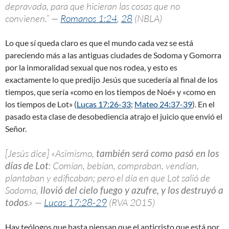
depravada, para que hicieran las cosas que no
convienen.” —
Romanos 1:24
,
28
(NBLA)
Lo que sí queda claro es que el mundo cada vez se está
pareciendo más a las antiguas ciudades de Sodoma y Gomorra
por la inmoralidad sexual que nos rodea, y esto es
exactamente lo que predijo Jesús que sucedería al final de los
tiempos, que sería «como en los tiempos de Noé» y «como en
los tiempos de Lot» (
Lucas 17:26-33
;
Mateo 24:37-39
). En el
pasado esta clase de desobediencia atrajo el juicio que envió el
Señor.
[Jesús dice] «Asimismo,
también será como pasó en los
días de Lot
: Comían, bebían, compraban, vendían,
plantaban y edificaban; pero el día en que Lot salió de
Sodoma,
llovió del cielo fuego y azufre, y los destruyó a
todos
.» —
Lucas 17:28-29
(RVA 2015)
Hay teólogos que hasta piensan que el anticristo que está por