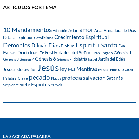
ARTÍCULOS POR TEMA
10 Mandamientos
amor
Adán
Arca
Armadura de Dios
Adicción
Crecimiento Espiritual
Batalla Espiritual
Catolicismo
Espíritu Santo
Demonios
Dios
Diluvio
Eva
Elohim
Falsas Doctrinas
Festividades del Señor
Fe
Génesis 1
Gran Engaño
Génesis 6
Idolatría
Jardín del Edén
Génesis 3
Israel
Génesis 4
Génesis 7
Jesús
ley
Mentiras
Mal
oración
Jesucristo
Jesuitas
Mesías
Noé
pecado
profecía
salvación
Satanás
Palabra Clave
Plagas
Siete Espíritus
Serpiente
Yahveh
LA SAGRADA PALABRA