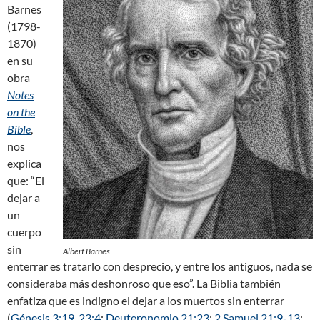
Barnes
(1798-
1870)
en su
obra
Notes
on the
Bible
,
nos
explica
que: “El
dejar a
un
cuerpo
sin
Albert Barnes
enterrar es tratarlo con desprecio, y entre los antiguos, nada se
consideraba más deshonroso que eso”. La Biblia también
enfatiza que es indigno el dejar a los muertos sin enterrar
(
Génesis 3:19
,
23:4
;
Deuteronomio 21:23
;
2 Samuel 21:9-13
;