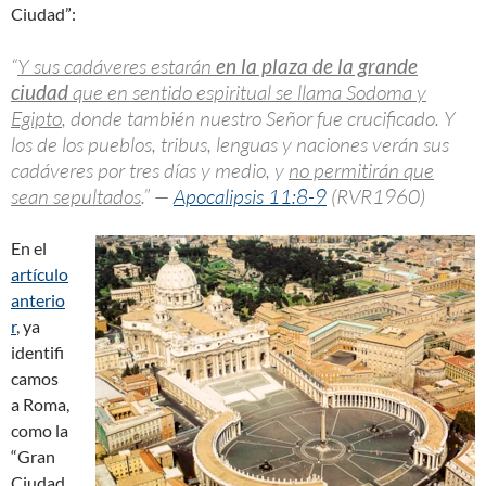
Ciudad”:
“
Y sus cadáveres estarán
en la plaza de la grande
ciudad
que en sentido espiritual se llama Sodoma y
Egipto
, donde también nuestro Señor fue crucificado. Y
los de los pueblos, tribus, lenguas y naciones verán sus
cadáveres por tres días y medio, y
no permitirán que
sean sepultados
.” —
Apocalipsis 11:8-9
(RVR1960)
En el
artículo
anterio
r
, ya
identifi
camos
a Roma,
como la
“Gran
Ciudad