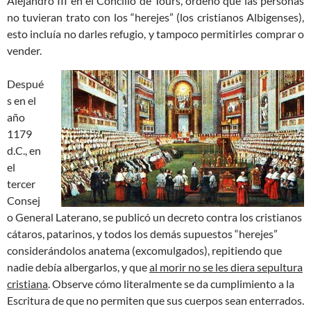
Alejandro III en el Concilio de Tours, ordenó que las personas
no tuvieran trato con los “herejes” (los cristianos Albigenses),
esto incluía no darles refugio, y tampoco permitirles comprar o
vender.
Despué
s en el
año
1179
d.C., en
el
tercer
Consej
o General Laterano, se publicó un decreto contra los cristianos
cátaros, patarinos, y todos los demás supuestos “herejes”
considerándolos anatema (excomulgados), repitiendo que
nadie debía albergarlos, y que
al morir no se les diera sepultura
cristiana
. Observe cómo literalmente se da cumplimiento a la
Escritura de que no permiten que sus cuerpos sean enterrados.