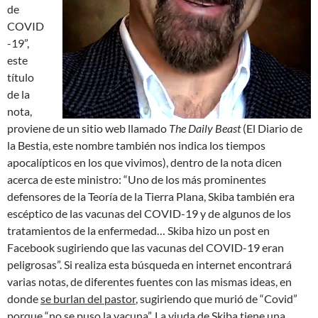
de
COVID
-19”,
este
título
de la
nota,
proviene de un sitio web llamado
The Daily Beast
(El Diario de
la Bestia, este nombre también nos indica los tiempos
apocalípticos en los que vivimos), dentro de la nota dicen
acerca de este ministro: “Uno de los más prominentes
defensores de la Teoría de la Tierra Plana, Skiba también era
escéptico de las vacunas del COVID-19 y de algunos de los
tratamientos de la enfermedad… Skiba hizo un post en
Facebook sugiriendo que las vacunas del COVID-19 eran
peligrosas”. Si realiza esta búsqueda en internet encontrará
varias notas, de diferentes fuentes con las mismas ideas, en
donde
se burlan del pastor
, sugiriendo que murió de “Covid”
porque “no se puso la vacuna”. La viuda de Skiba tiene una