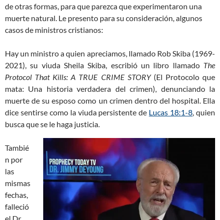
de otras formas, para que parezca que experimentaron una
muerte natural. Le presento para su consideración, algunos
casos de ministros cristianos:
Hay un ministro a quien apreciamos, llamado Rob Skiba (1969-
2021), su viuda Sheila Skiba, escribió un libro llamado
The
Protocol That Kills: A TRUE CRIME STORY
(El Protocolo que
mata: Una historia verdadera del crimen), denunciando la
muerte de su esposo como un crimen dentro del hospital. Ella
dice sentirse como la viuda persistente de
Lucas 18:1-8
, quien
busca que se le haga justicia.
Tambié
n por
las
mismas
fechas,
falleció
el Dr.