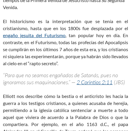
tiempos de la Primera Venida de Jesucristo hasta Su Segunda
Venida.
El historicismo es la interpretación que se tenía en el
cristianismo, hasta que en los 1800s fue desplazada por el
engaño jesuita del Futurismo
, tan popular hoy en día. En
contraste, en el Futurismo, todas las profecías del Apocalipsis
se cumplirán en los últimos 7 años de esta era, y los cristianos
ni siquiera las experimentarán, porque ya habrán sido llevados
al cielo en el “rapto secreto”.
“Para que no seamos engañados de Satanás, pues no
ignoramos sus maquinaciones.” —
2 Corintios 2:11
(JBS)
Elliott nos describe cómo la bestia o el anticristo les hacía la
guerra a los testigos cristianos, a quienes acusaba de herejía,
permitiendo a la iglesia católica sentenciar a muerte a todo
aquel que viviera de acuerdo a la Palabra de Dios o que la
compartiera. Por ejemplo, en el año 1163 d.C., el papa