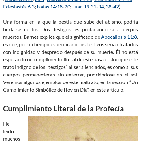
Eclesiastés 6:3
;
Isaías 14:18-20
;
Juan 19:31-34
,
38-42
).
Una forma en la que la bestia que sube del abismo, podría
burlarse de los Dos Testigos, es profanando sus cuerpos
muertos. Barnes explica que el significado de
Apocalipsis 11:8
,
es que, por un tiempo especificado, los Testigos
serían tratados
con indignidad y desprecio después de su muerte
. Él no está
esperando un cumplimento literal de este pasaje, sino que este
trato indigno de los “testigos” al ser silenciados, es como si sus
cuerpos permanecieran sin enterrar, pudriéndose en el sol.
Veremos algunos ejemplos de este maltrato, en la sección “Un
Cumplimiento Simbólico de Hoy en Día”, en este artículo.
Cumplimiento Literal de la Profecía
He
leído
muchos