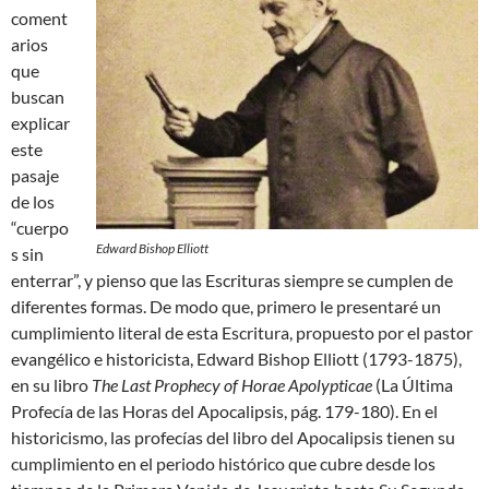
coment
arios
que
buscan
explicar
este
pasaje
de los
“cuerpo
Edward Bishop Elliott
s sin
enterrar”, y pienso que las Escrituras siempre se cumplen de
diferentes formas. De modo que, primero le presentaré un
cumplimiento literal de esta Escritura, propuesto por el pastor
evangélico e historicista, Edward Bishop Elliott (1793-1875),
en su libro
The Last Prophecy of
Horae Apolypticae
(La Última
Profecía de las Horas del Apocalipsis, pág. 179-180). En el
historicismo, las profecías del libro del Apocalipsis tienen su
cumplimiento en el periodo histórico que cubre desde los