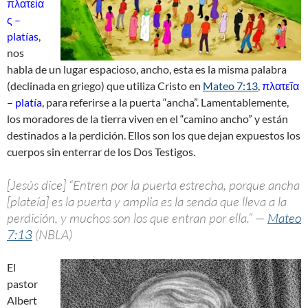
πλατεία
ς –
platías
,
nos
habla de un lugar espacioso, ancho, esta es la misma palabra
(declinada en griego) que utiliza Cristo en
Mateo 7:13
,
πλατεῖα
– platía
, para referirse a la puerta “ancha”. Lamentablemente,
los moradores de la tierra viven en el “camino ancho” y están
destinados a la perdición. Ellos son los que dejan expuestos los
cuerpos sin enterrar de los Dos Testigos.
[Jesús dice] “Entren por la puerta estrecha, porque ancha
[plateía] es la puerta y amplia es la senda que lleva a la
perdición, y muchos son los que entran por ella.” —
Mateo
7:13
(NBLA)
El
pastor
Albert