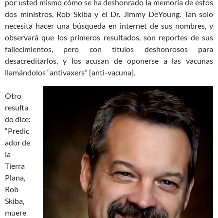
por usted mismo cómo se ha deshonrado la memoria de estos
dos ministros, Rob Skiba y el Dr. Jimmy DeYoung. Tan solo
necesita hacer una búsqueda en internet de sus nombres, y
observará que los primeros resultados, son reportes de sus
fallecimientos, pero con títulos deshonrosos para
desacreditarlos, y los acusan de oponerse a las vacunas
llamándolos “antivaxers” [anti-vacuna].
Otro
resulta
do dice:
“Predic
ador de
la
Tierra
Plana,
Rob
Skiba,
muere