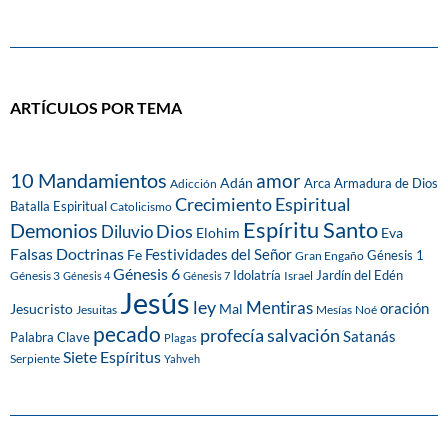
ARTÍCULOS POR TEMA
10 Mandamientos
amor
Adán
Arca
Armadura de Dios
Adicción
Crecimiento Espiritual
Batalla Espiritual
Catolicismo
Espíritu Santo
Demonios
Dios
Diluvio
Eva
Elohim
Falsas Doctrinas
Festividades del Señor
Fe
Génesis 1
Gran Engaño
Génesis 6
Idolatría
Jardín del Edén
Génesis 3
Israel
Génesis 4
Génesis 7
Jesús
ley
Mentiras
Mal
oración
Jesucristo
Jesuitas
Mesías
Noé
pecado
profecía
salvación
Satanás
Palabra Clave
Plagas
Siete Espíritus
Serpiente
Yahveh