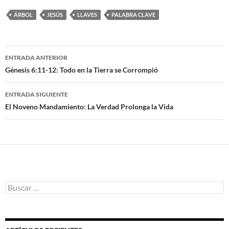
ÁRBOL
JESÚS
LLAVES
PALABRA CLAVE
ENTRADA ANTERIOR
Navegación
Génesis 6:11-12: Todo en la Tierra se Corrompió
de
ENTRADA SIGUIENTE
entradas
El Noveno Mandamiento: La Verdad Prolonga la Vida
B
u
s
c
a