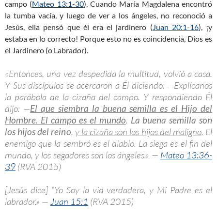
campo (
Mateo 13:1-30
). Cuando María Magdalena encontró
la tumba vacía, y luego de ver a los ángeles, no reconoció a
Jesús, ella pensó que él era el jardinero (
Juan 20:1-16
), ¡y
estaba en lo correcto! Porque esto no es coincidencia, Dios es
el Jardinero (o Labrador).
«Entonces, una vez despedida la multitud, volvió a casa.
Y Sus discípulos se acercaron a Él diciendo: —Explícanos
la parábola de la cizaña del campo. Y respondiendo Él
dijo: —
El que siembra la buena semilla es el Hijo del
Hombre. El campo es el mundo
.
La buena semilla son
los hijos del reino
,
y la cizaña son los hijos del maligno
. El
enemigo que la sembró es el diablo. La siega es el fin del
mundo, y los segadores son los ángeles.» —
Mateo 13:36-
39
(RVA 2015)
[Jesús dice] “Yo Soy la vid verdadera, y Mi Padre es el
labrador.» —
Juan 15:1
(RVA 2015)