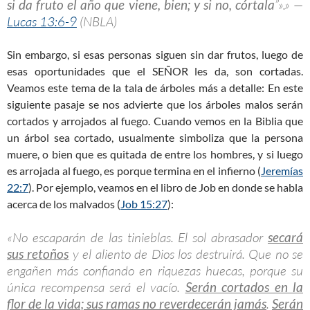
si da fruto el año que viene, bien; y si no, córtala
”».» —
Lucas 13:6-9
(NBLA)
Sin embargo, si esas personas siguen sin dar frutos, luego de
esas oportunidades que el SEÑOR les da, son cortadas.
Veamos este tema de la tala de árboles más a detalle: En este
siguiente pasaje se nos advierte que los árboles malos serán
cortados y arrojados al fuego. Cuando vemos en la Biblia que
un árbol sea cortado, usualmente simboliza que la persona
muere, o bien que es quitada de entre los hombres, y si luego
es arrojada al fuego, es porque termina en el infierno (
Jeremías
22:7
). Por ejemplo, veamos en el libro de Job en donde se habla
acerca de los malvados (
Job 15:27
):
«No escaparán de las tinieblas. El sol abrasador
secará
sus retoños
y el aliento de Dios los destruirá. Que no se
engañen más confiando en riquezas huecas, porque su
única recompensa será el vacío.
Serán cortados en la
flor de la vida; sus ramas no reverdecerán jamás
.
Serán