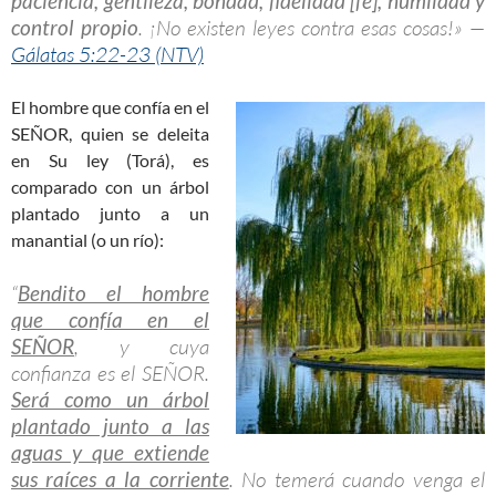
paciencia, gentileza, bondad, fidelidad [fe], humildad y
control propio
. ¡No existen leyes contra esas cosas!» —
Gálatas 5:22-23 (NTV)
El hombre que confía en el
SEÑOR, quien se deleita
en Su ley (Torá), es
comparado con un árbol
plantado junto a un
manantial (o un río):
“
Bendito el hombre
que confía en el
SEÑOR
, y cuya
confianza es el SEÑOR.
Será como un árbol
plantado junto a las
aguas y que extiende
sus raíces a la corriente
. No temerá cuando venga el