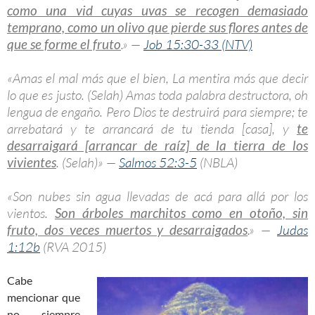
como una vid cuyas uvas se recogen demasiado
temprano, como un olivo que pierde sus flores antes de
que se forme el fruto
.» —
Job 15:30-33 (NTV)
«Amas el mal más que el bien, La mentira más que decir
lo que es justo. (Selah) Amas toda palabra destructora, oh
lengua de engaño. Pero Dios te destruirá para siempre; te
arrebatará y te arrancará de tu tienda [casa], y
te
desarraigará [arrancar de raíz] de la tierra de los
vivientes
. (Selah)» —
Salmos 52:3-5
(NBLA)
«Son nubes sin agua llevadas de acá para allá por los
vientos.
Son árboles marchitos como en otoño, sin
fruto, dos veces muertos y desarraigados
.» —
Judas
1:12b
(RVA 2015)
Cabe
mencionar que
no siempre