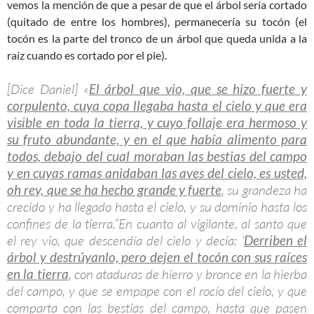
vemos la mención de que a pesar de que el árbol sería cortado
(quitado de entre los hombres), permanecería su tocón (el
tocón es la parte del tronco de un árbol que queda unida a la
raíz cuando es cortado por el pie).
[Dice Daniel] «
El árbol que vio, que se hizo fuerte y
corpulento, cuya copa llegaba hasta el cielo y que era
visible en toda la tierra, y cuyo follaje era hermoso y
su fruto abundante, y en el que había alimento para
todos, debajo del cual moraban las bestias del campo
y en cuyas ramas anidaban las aves del cielo, es usted,
oh rey, que se ha hecho grande y fuerte
, su grandeza ha
crecido y ha llegado hasta el cielo, y su dominio hasta los
confines de la tierra.”En cuanto al vigilante, al santo que
el rey vio, que descendía del cielo y decía: ‘
Derriben el
árbol y destrúyanlo, pero dejen el tocón con sus raíces
en la tierra
, con ataduras de hierro y bronce en la hierba
del campo, y que se empape con el rocío del cielo, y que
comparta con las bestias del campo, hasta que pasen