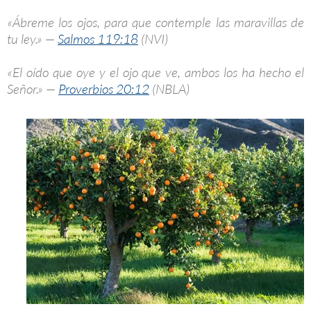
«Ábreme los ojos, para que contemple las maravillas de
tu ley.» —
Salmos 119:18
(NVI)
«El oído que oye y el ojo que ve, ambos los ha hecho el
Señor.» —
Proverbios 20:12
(NBLA)