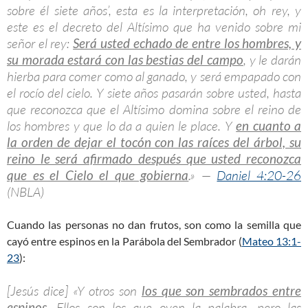
sobre él siete años’, esta es la interpretación, oh rey, y
este es el decreto del Altísimo que ha venido sobre mi
señor el rey:
Será usted echado de entre los hombres, y
su morada estará con las bestias del campo
, y le darán
hierba para comer como al ganado, y será empapado con
el rocío del cielo. Y siete años pasarán sobre usted, hasta
que reconozca que el Altísimo domina sobre el reino de
los hombres y que lo da a quien le place. Y
en cuanto a
la orden de dejar el tocón con las raíces del árbol, su
reino le será afirmado después que usted reconozca
que es el Cielo el que gobierna
.» —
Daniel 4:20-26
(NBLA)
Cuando las personas no dan frutos, son como la semilla que
cayó entre espinos en la Parábola del Sembrador (
Mateo 13:1-
23
):
[Jesús dice] «Y otros son
los que son sembrados entre
espinos
. Ellos son los que oyen la palabra, pero las