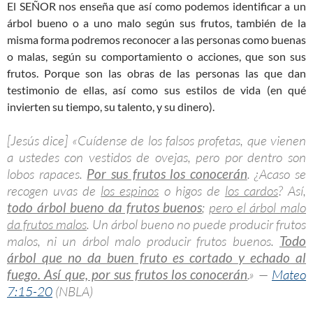
El SEÑOR nos enseña que así como podemos identificar a un
árbol bueno o a uno malo según sus frutos, también de la
misma forma podremos reconocer a las personas como buenas
o malas, según su comportamiento o acciones, que son sus
frutos. Porque son las obras de las personas las que dan
testimonio de ellas, así como sus estilos de vida (en qué
invierten su tiempo, su talento, y su dinero).
[Jesús dice] «Cuídense de los falsos profetas, que vienen
a ustedes con vestidos de ovejas, pero por dentro son
lobos rapaces.
Por sus frutos los conocerán
. ¿Acaso se
recogen uvas de
los espinos
o higos de
los cardos
? Así,
todo árbol bueno da frutos buenos
;
pero el árbol malo
da frutos malos
. Un árbol bueno no puede producir frutos
malos, ni un árbol malo producir frutos buenos.
Todo
árbol que no da buen fruto es cortado y echado al
fuego. Así que, por sus frutos los conocerán
.» —
Mateo
7:15-20
(NBLA)