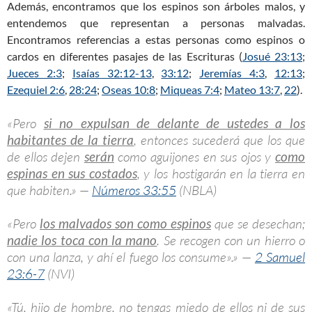
Además, encontramos que los espinos son árboles malos, y
entendemos que representan a personas malvadas.
Encontramos referencias a estas personas como espinos o
cardos en diferentes pasajes de las Escrituras (
Josué 23:13
;
Jueces 2:3
;
Isaías 32:12-13
,
33:12
;
Jeremías 4:3
,
12:13
;
Ezequiel 2:6
,
28:24
;
Oseas 10:8
;
Miqueas 7:4
;
Mateo 13:7
,
22
).
«Pero
si no expulsan de delante de ustedes a los
habitantes de la tierra
, entonces sucederá que los que
de ellos dejen
serán
como aguijones en sus ojos y
como
espinas en sus costados
, y los hostigarán en la tierra en
que habiten.» —
Números 33:55
(NBLA)
«Pero
los malvados son como espinos
que se desechan;
nadie los toca con la mano
. Se recogen con un hierro o
con una lanza, y ahí el fuego los consume».» —
2 Samuel
23:6-7
(NVI)
«Tú, hijo de hombre, no tengas miedo de ellos ni de sus