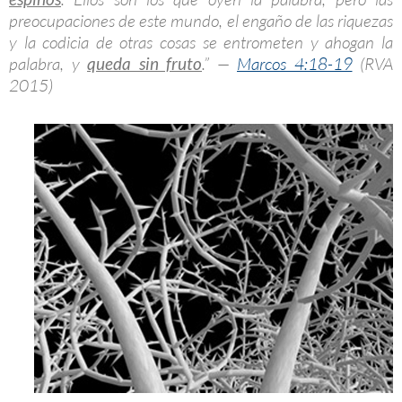
preocupaciones de este mundo, el engaño de las riquezas
y la codicia de otras cosas se entrometen y ahogan la
palabra, y
queda sin fruto
.” —
Marcos 4:18-19
(RVA
2015)