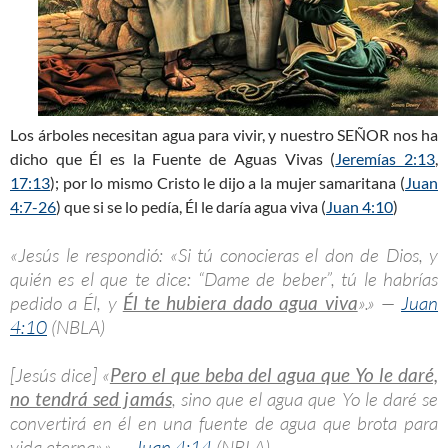
Los árboles necesitan agua para vivir, y nuestro SEÑOR nos ha
dicho que Él es la Fuente de Aguas Vivas (
Jeremías 2:13
,
17:13
); por lo mismo Cristo le dijo a la mujer samaritana (
Juan
4:7-26
) que si se lo pedía, Él le daría agua viva (
Juan 4:10
)
«Jesús le respondió: «Si tú conocieras el don de Dios, y
quién es el que te dice: “Dame de beber”, tú le habrías
pedido a Él, y
Él te hubiera dado agua viva
».» —
Juan
4:10
(NBLA)
[Jesús dice] «
Pero el que beba del agua que Yo le daré,
no tendrá sed jamás
, sino que el agua que Yo le daré se
convertirá en él en una fuente de agua que brota para
vida eterna».» —
Juan 4:14
(NBLA)