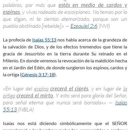
palabras, por más que
estés en medio de cardos y
espinas
, y vivas rodeado de escorpiones. No temas por lo
que digan, ni te sientas atemorizado, porque son un
pueblo obstinado [rebelde].» —
Ezequiel 2:6
(NVI)
La profecía de
Isaías 55:13
nos habla acerca de la grandeza de
la salvación de Dios, y de los efectos tremendos que tiene la
gracia de Jesucristo en la tierra durante Su reinado en el
Milenio. En donde veremos la revocación de la maldición hecha
en el Jardín del Edén, de donde surgieron los espinos, cardos y
la ortiga (
Génesis 3:17-18
).
«En lugar del
espino
crecerá el ciprés
, y en lugar de
la
ortiga
crecerá el mirto
. Y esto será para gloria del Señor,
para señal eterna que nunca será borrada».» —
Isaías
55:13
(NBLA)
Isaías nos está diciendo simbólicamente que el SEÑOR