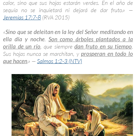
calor, sino que sus hojas estarán verdes. En el año de
sequía no se inquietará ni dejará de dar fruto.» —
Jeremías 17:7-8
(RVA 2015)
«
Sino que se deleitan en la ley del Señor meditando en
ella día y noche
.
Son como árboles plantados a la
orilla de un río
, que siempre
dan fruto en su tiempo
.
Sus hojas nunca se marchitan, y
prosperan en todo lo
que hacen
.» —
Salmos 1:2-3 (NTV)