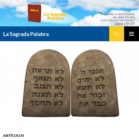
Saltar
al
contenido
Buscar
La Sagrada Palabra
MENÚ
PRINCI
ARTÍCULOS