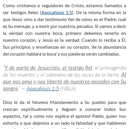
Como cristianos o seguidores de Cristo, estamos llamados a
ser testigos fieles (
Apocalipsis 1:5
). De la misma forma en la
que Jesús vino a dar testimonio fiel de cómo es el Padre, cuál
es Su mensaje, y a morir por nuestros pecados. Si vamos a decir
la verdad con nuestra boca, primero debemos tenerla en
nuestro corazón, y Jesús es la verdad. Cuando lo reciba a Él,
Sus principios y enseñanzas en su corazón, ‘de la abundancia
del corazón hablará la boca’ y sus palabras serán cambiadas.
“
Y de parte de Jesucristo, el testigo fiel
, el primogénito
de los muertos y el soberano de los reyes de la tierra.
Al
que nos ama y nos libertó de nuestros pecados con Su
sangre
.” —
Apocalipsis 1:5
(NBLA)
Dios le da el Noveno Mandamiento a Su pueblo para que
crezcan espiritualmente y lleguen a conocer todos Sus
aspectos, tal y como nos explica el apóstol Pablo, quien nos
exhorta a que dejemos a un lado la falsedad y que hablemos