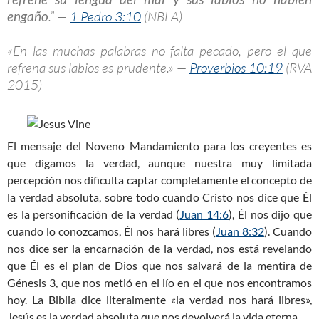
engaño
.” —
1 Pedro 3:10
(NBLA)
«En las muchas palabras no falta pecado, pero el que
refrena sus labios es prudente.» —
Proverbios 10:19
(RVA
2015)
El mensaje del Noveno Mandamiento para los creyentes es
que digamos la verdad, aunque nuestra muy limitada
percepción nos dificulta captar completamente el concepto de
la verdad absoluta, sobre todo cuando Cristo nos dice que Él
es la personificación de la verdad (
Juan 14:6
), Él nos dijo que
cuando lo conozcamos, Él nos hará libres (
Juan 8:32
). Cuando
nos dice ser la encarnación de la verdad, nos está revelando
que Él es el plan de Dios que nos salvará de la mentira de
Génesis 3
, que nos metió en el lío en el que nos encontramos
hoy. La Biblia dice literalmente «la verdad nos hará libres»,
Jesús es la verdad absoluta que nos devolverá la vida eterna.