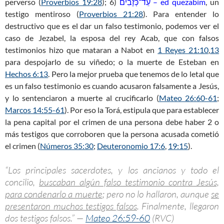
perverso (
Proverbios 19:28
); 6)
עֵד־כְּזָבִים – ed quezabím
, un
testigo mentiroso (
Proverbios 21:28
). Para entender lo
destructivo que es el dar un falso testimonio, podemos ver el
caso de Jezabel, la esposa del rey Acab, que con falsos
testimonios hizo que mataran a Nabot en
1 Reyes 21:10
,
13
para despojarlo de su viñedo; o la muerte de Esteban en
Hechos 6:13
. Pero la mejor prueba que tenemos de lo letal que
es un falso testimonio es cuando acusaron falsamente a Jesús,
y lo sentenciaron a muerte al crucificarlo (
Mateo 26:60-61
;
Marcos 14:55-61
). Por eso la Torá, estipula que para establecer
la pena capital por el crimen de una persona debe haber 2 o
más testigos que corroboren que la persona acusada cometió
el crimen (
Números 35:30
;
Deuteronomio 17:6
,
19:15
).
“Los principales sacerdotes, y los ancianos y todo el
concilio,
buscaban algún falso testimonio contra Jesús,
para condenarlo a muerte
; pero no lo hallaron, aunque
se
presentaron muchos testigos falsos
. Finalmente, llegaron
dos testigos falsos.” —
Mateo 26:59-60
(RVC)