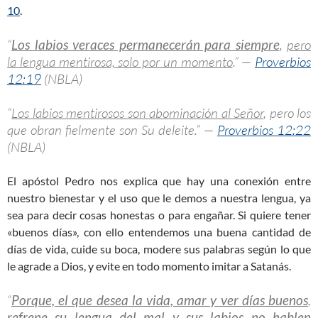
10
.
“
Los labios veraces permanecerán para siempre
,
pero
la lengua mentirosa, solo por un momento
.” —
Proverbios
12:19
(NBLA)
“
Los labios mentirosos son abominación al Señor
, pero los
que obran fielmente son Su deleite.” —
Proverbios 12:22
(NBLA)
El apóstol Pedro nos explica que hay una conexión entre
nuestro bienestar y el uso que le demos a nuestra lengua, ya
sea para decir cosas honestas o para engañar. Si quiere tener
«buenos días», con ello entendemos una buena cantidad de
días de vida, cuide su boca, modere sus palabras según lo que
le agrade a Dios, y evite en todo momento imitar a Satanás.
“
Porque, el que desea la vida, amar y ver días buenos
,
refrene su lengua del mal y sus labios no hablen