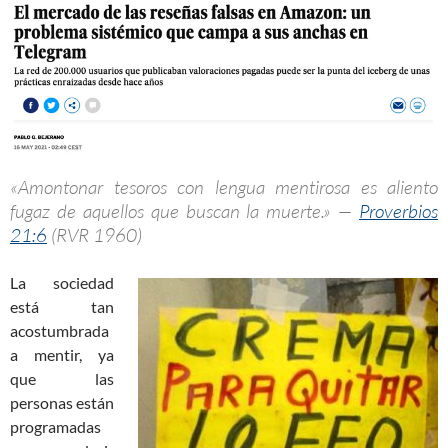
«Amontonar tesoros con lengua mentirosa es aliento
fugaz de aquellos que buscan la muerte.» —
Proverbios
21:6
(RVR 1960)
La sociedad
está tan
acostumbrada
a mentir, ya
que las
personas están
programadas