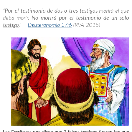
“
Por el testimonio de dos o tres testigos
morirá el que
deba morir.
No morirá por el testimonio de un solo
testigo
.” —
Deuteronomio 17:6
(RVA-2015)
Las Escrituras nos dicen que 2 falsos testigos fueron los que