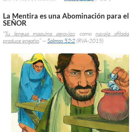
La Mentira es una Abominación para el
SEÑOR
“
Tu lengua maquina agravios
; como
navaja afilada
produce engaño
.” —
Salmos 52:2
(RVA-2015)