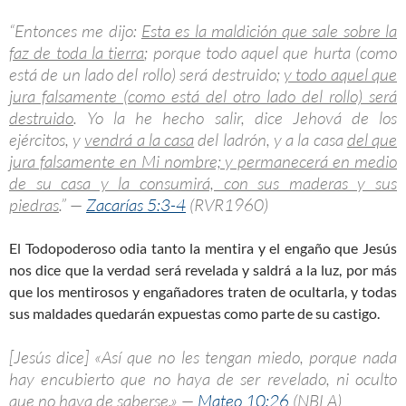
“Entonces me dijo:
Esta es la maldición que sale sobre la
faz de toda la tierra
; porque todo aquel que hurta (como
está de un lado del rollo) será destruido;
y todo aquel que
jura falsamente (como está del otro lado del rollo) será
destruido
. Yo la he hecho salir, dice Jehová de los
ejércitos, y
vendrá a la casa
del ladrón, y a la casa
del que
jura falsamente en Mi nombre; y permanecerá en medio
de su casa y la consumirá, con sus maderas y sus
piedras
.” —
Zacarías 5:3-4
(RVR1960)
El Todopoderoso odia tanto la mentira y el engaño que Jesús
nos dice que la verdad será revelada y saldrá a la luz, por más
que los mentirosos y engañadores traten de ocultarla, y todas
sus maldades quedarán expuestas como parte de su castigo.
[Jesús dice] «Así que no les tengan miedo, porque nada
hay encubierto que no haya de ser revelado, ni oculto
que no haya de saberse.» —
Mateo 10:26
(NBLA)