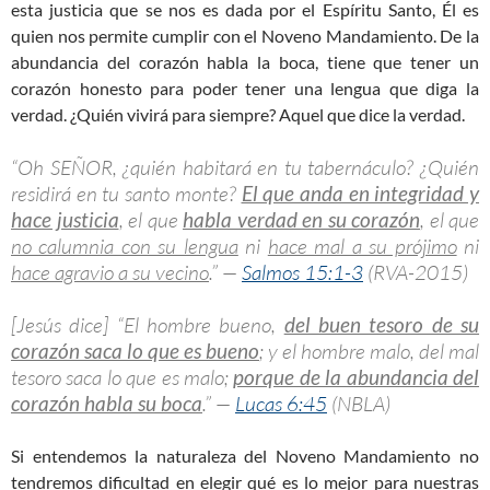
esta justicia que se nos es dada por el Espíritu Santo, Él es
quien nos permite cumplir con el Noveno Mandamiento. De la
abundancia del corazón habla la boca, tiene que tener un
corazón honesto para poder tener una lengua que diga la
verdad. ¿Quién vivirá para siempre? Aquel que dice la verdad.
“Oh SEÑOR, ¿quién habitará en tu tabernáculo? ¿Quién
residirá en tu santo monte?
El que anda en integridad y
hace justicia
, el que
habla verdad en su corazón
, el que
no calumnia con su lengua
ni
hace mal a su prójimo
ni
hace agravio a su vecino
.” —
Salmos 15:1-3
(RVA-2015)
[Jesús dice] “El hombre bueno,
del buen tesoro de su
corazón saca lo que es bueno
; y el hombre malo, del mal
tesoro saca lo que es malo;
porque de la abundancia del
corazón habla su boca
.” —
Lucas 6:45
(NBLA)
Si entendemos la naturaleza del Noveno Mandamiento no
tendremos dificultad en elegir qué es lo mejor para nuestras