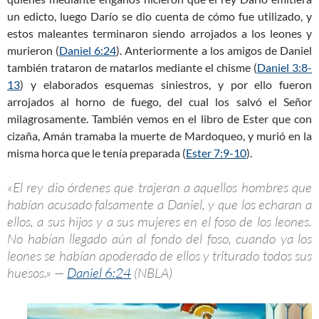
un edicto, luego Darío se dio cuenta de cómo fue utilizado, y
estos maleantes terminaron siendo arrojados a los leones y
murieron (
Daniel 6:24
). Anteriormente a los amigos de Daniel
también trataron de matarlos mediante el chisme (
Daniel 3:8-
13
) y elaborados esquemas siniestros, y por ello fueron
arrojados al horno de fuego, del cual los salvó el Señor
milagrosamente. También vemos en el libro de Ester que con
cizaña, Amán tramaba la muerte de Mardoqueo, y murió en la
misma horca que le tenía preparada (
Ester 7:9-10
).
«El rey dio órdenes que trajeran a aquellos hombres que
habían acusado falsamente a Daniel, y que los echaran a
ellos, a sus hijos y a sus mujeres en el foso de los leones.
No habían llegado aún al fondo del foso, cuando ya los
leones se habían apoderado de ellos y triturado todos sus
huesos.» —
Daniel 6:24
(NBLA)