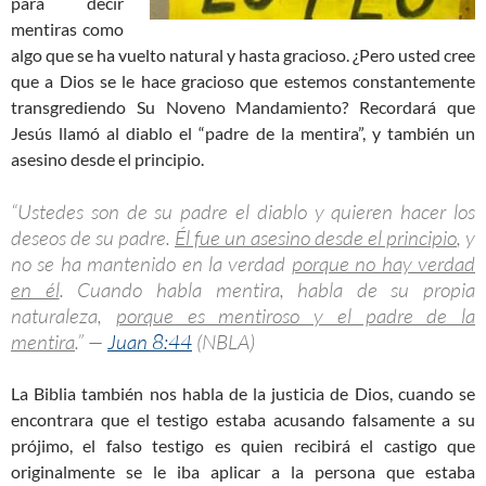
para decir
mentiras como
algo que se ha vuelto natural y hasta gracioso. ¿Pero usted cree
que a Dios se le hace gracioso que estemos constantemente
transgrediendo Su Noveno Mandamiento? Recordará que
Jesús llamó al diablo el “padre de la mentira”, y también un
asesino desde el principio.
“Ustedes son de su padre el diablo y quieren hacer los
deseos de su padre.
Él fue un asesino desde el principio
, y
no se ha mantenido en la verdad
porque no hay verdad
en él
. Cuando habla mentira, habla de su propia
naturaleza,
porque es mentiroso y el padre de la
mentira
.” —
Juan 8:44
(NBLA)
La Biblia también nos habla de la justicia de Dios, cuando se
encontrara que el testigo estaba acusando falsamente a su
prójimo, el falso testigo es quien recibirá el castigo que
originalmente se le iba aplicar a la persona que estaba