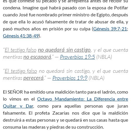
es que confiese su pecado y se arrepienta antes de recibir su
condena. Imagine qué habrá pasado con la esposa de Potifar
cuando José fue nombrado primer ministro de Egipto, después
de que ella lo acusó falsamente de tratar de abusar de ella, y
pasó muchos años en prisión por su culpa (
Génesis 39:7-21
;
Génesis 41:38-49
).
“
El testigo falso
no quedará sin castigo
, y el que cuenta
mentiras
no escapará
.” —
Proverbios 19:5
(NBLA)
“
El testigo falso
no quedará sin castigo, y el que cuenta
mentiras
perecerá
.” —
Proverbios 19:9
(NBLA)
El SEÑOR ha emitido una maldición tanto para el ladrón, como
lo vimos en el
Octavo Mandamiento: La Diferencia entre
Quitar y Dar
, como para aquellas personas que juran
falsamente. El profeta Zacarías nos dice que la maldición
destruirá a estas personas y se quedará en sus casas hasta que
consuma las maderas y piedras de su construcción.