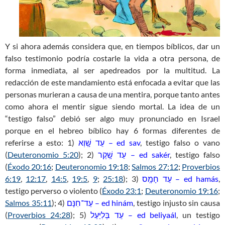
Y si ahora además considera que, en tiempos bíblicos, dar un
falso testimonio podría costarle la vida a otra persona, de
forma inmediata, al ser apedreados por la multitud. La
redacción de este mandamiento está enfocada a evitar que las
personas murieran a causa de una mentira, porque tanto antes
como ahora el mentir sigue siendo mortal. La idea de un
“testigo falso” debió ser algo muy pronunciado en Israel
porque en el hebreo bíblico hay 6 formas diferentes de
referirse a esto: 1)
עֵד שָֽׁוְא – ed sav
, testigo falso o vano
(
Deuteronomio 5:20
); 2)
עֵד שָֽׁקֶר – ed sakér
, testigo falso
(
Éxodo 20:16
;
Deuteronomio 19:18
;
Salmos 27:12
;
Proverbios
6:19
,
12:17
,
14:5
,
19:5
,
9
;
25:18
); 3)
עֵד חָמָֽס – ed hamás
,
testigo perverso o violento (
Éxodo 23:1
;
Deuteronomio 19:16
;
Salmos 35:11
); 4)
עֵד־חִנָּם – ed hinám
, testigo injusto sin causa
(
Proverbios 24:28
); 5)
עֵד בְּלִיַּעַל – ed beliyaál
, un testigo