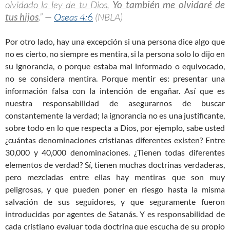
olvidado la ley de tu Dios
,
Yo también me olvidaré de
tus hijos
.” —
Oseas 4:6
(NBLA)
Por otro lado, hay una excepción si una persona dice algo que
no es cierto, no siempre es mentira, si la persona solo lo dijo en
su ignorancia, o porque estaba mal informado o equivocado,
no se considera mentira. Porque mentir es: presentar una
información falsa con la intención de engañar. Así que es
nuestra responsabilidad de asegurarnos de buscar
constantemente la verdad; la ignorancia no es una justificante,
sobre todo en lo que respecta a Dios, por ejemplo, sabe usted
¿cuántas denominaciones cristianas diferentes existen? Entre
30,000 y 40,000 denominaciones. ¿Tienen todas diferentes
elementos de verdad? Sí, tienen muchas doctrinas verdaderas,
pero mezcladas entre ellas hay mentiras que son muy
peligrosas, y que pueden poner en riesgo hasta la misma
salvación de sus seguidores, y que seguramente fueron
introducidas por agentes de Satanás. Y es responsabilidad de
cada cristiano evaluar toda doctrina que escucha de su propio