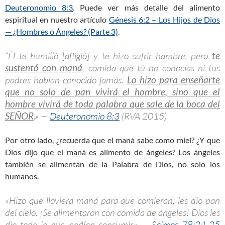
Deuteronomio 8:3
. Puede ver más detalle del alimento
espiritual en nuestro artículo
Génesis 6:2 – Los Hijos de Dios
— ¿Hombres o Ángeles? (Parte 3)
.
“Él te humilló [afligió] y te hizo sufrir hambre, pero
te
sustentó con maná
, comida que tú no conocías ni tus
padres habían conocido jamás.
Lo hizo para enseñarte
que no solo de pan vivirá el hombre, sino que el
hombre vivirá de toda palabra que sale de la boca del
SEÑOR
.» —
Deuteronomio 8:3
(RVA 2015)
Por otro lado, ¿recuerda que el maná sabe como miel? ¿Y que
Dios dijo que el maná es alimento de ángeles? Los ángeles
también se alimentan de la Palabra de Dios, no solo los
humanos.
«Hizo que lloviera maná para que comieran; les dio pan
del cielo. ¡Se alimentaron con comida de ángeles! Dios les
dio todo lo que podían consumir.» —
Salmos 78:24-25