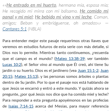
««
He entrado en mi huerto
, hermana mía, esposa mía;
He recogido mi mirra con mi bálsamo.
He comido mi
panal y mi miel
;
He bebido mi vino y mi leche
. Coman,
amigos; Beban y embriáguense, oh amados».» —
Cantares 5:1
(NBLA)
Para entender mejor este pasaje requerimos otras llaves que
veremos en estudios futuros de esta serie con más detalle, si
Dios nos lo permite. Mientras tanto continuemos, ¿recuerda
que el campo es el mundo? (
Mateo 13:38-39
; ver también
Lucas 10:2
), el Señor vino al mundo que Él creó, ahí tiene Su
jardín o su huerto. Dios es el jardinero (vea
Juan 15:1-2
;
Juan
20:15
;
Mateo 15:13
), y las personas somos árboles o plantas
dentro de Su jardín. Por lo que el pasaje nos está hablando de
que Jesús se encarnó y entró a este mundo. Y quizás ahora se
pregunte, ¿por qué Jesús nos dice que ha comido miel y leche?
Para responder a esta pregunta apoyémonos en las profecías
de
Isaías 7:14-15
acerca del Mesías, para mayor referencia