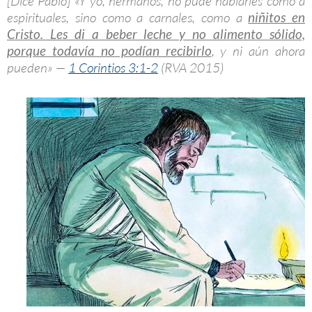
[Dice Pablo] «Y yo, hermanos, no pude hablarles como a
espirituales, sino como a carnales, como a
niñitos en
Cristo. Les di a beber leche y no alimento sólido,
porque todavía no podían recibirlo
, y ni aún ahora
pueden» —
1 Corintios 3:1-2
(RVA 2015)