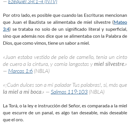
—
Ezequiel 34:1-4 (NTV)
Por otro lado, es posible que cuando las Escrituras mencionan
que Juan el Bautista se alimentaba de miel silvestre (
Mateo
3:4
) se trataba no solo de un significado literal y superficial,
sino que además nos dice que se alimentaba con la Palabra de
Dios, que como vimos, tiene un sabor a miel.
«Juan estaba vestido de pelo de camello, tenía un cinto
de cuero a la cintura, y comía langostas y
miel silvestre
.»
—
Marcos 1:6
(NBLA)
«¡Cuán dulces son a mi paladar Tus palabras!, sí, más que
la miel a mi boca
.» —
Salmos 119:103
(NBLA)
La Torá, o la ley e instrucción del Señor, es comparada a la miel
que escurre de un panal, es algo tan deseable, más deseable
que el oro.