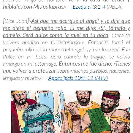
háblales con Mis palabras
.» —
Ezequiel 3:1-4
(NBLA)
[Dice Juan]»
Así que me acerqué al ángel y le dije que
me diera el pequeño rollo. Él me dijo: «Sí, tómalo y
cómelo. Será dulce como la miel en tu boca
, ¡pero se
volverá amargo en tu estómago!». Entonces tomé el
pequeño rollo de la mano del ángel, ¡y me lo comí! Fue
dulce en mi boca, pero cuando lo tragué, se volvió
amargo en mi estómago.
Entonces me fue dicho: «Tienes
que volver a profetizar
sobre muchos pueblos, naciones,
lenguas y reyes».» —
Apocalipsis 10:9-11 (NTV)