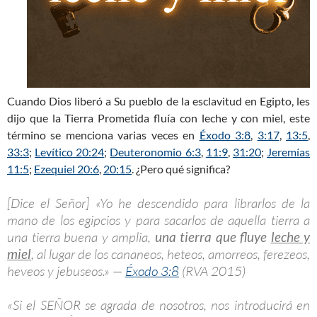
Cuando Dios liberó a Su pueblo de la esclavitud en Egipto, les
dijo que la Tierra Prometida fluía con leche y con miel, este
término se menciona varias veces en
Éxodo 3:8
,
3:17
,
13:5
,
33:3
;
Levítico 20:24
;
Deuteronomio 6:3
,
11:9
,
31:20
;
Jeremías
11:5
;
Ezequiel 20:6
,
20:15
. ¿Pero qué significa?
[Dice el Señor] «Yo he descendido para librarlos de la
mano de los egipcios y para sacarlos de aquella tierra a
una tierra buena y amplia,
una tierra que fluye
leche y
miel
, al lugar de los cananeos, heteos, amorreos, ferezeos,
heveos y jebuseos.» —
Éxodo 3:8
(RVA 2015)
«Si el SEÑOR se agrada de nosotros, nos introducirá en