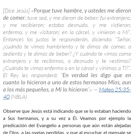
[Dice Jesús] «
Porque tuve hambre,
y ustedes me dieron
de comer
; tuve sed, y me dieron de beber; fui extranjero,
y me recibieron; estaba desnudo, y me vistieron;
enfermo, y me visitaron; en la cárcel, y vinieron a Mí”.
Entonces los justos le responderán, diciendo: “Señor,
¿cuándo te vimos hambriento y te dimos de comer, o
sediento y te dimos de beber? ¿Y cuándo te vimos como
extranjero y te recibimos, o desnudo y te vestimos?
¿Cuándo te vimos enfermo o en la cárcel y vinimos a Ti?”.
El Rey les responderá: “
En verdad les digo que en
cuanto lo hicieron a uno de estos hermanos Míos, aun
a los más pequeños, a Mí lo hicieron
”.» —
Mateo 25:35-
40
(NBLA)
Observe que Jesús está indicando que se lo estaban haciendo
a Sus hermanos, y a su vez a Él. Veamos por ejemplo la
predicación del Evangelio a personas que aún están alejadas
de Dios, a las ovejas perdidas, y que al escuchar el mensaje se