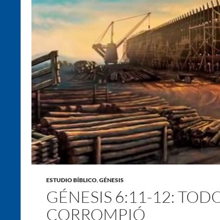
ESTUDIO BÍBLICO
,
GÉNESIS
GÉNESIS 6:11-12: TODO
CORROMPIÓ