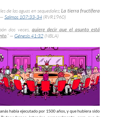
iales de las aguas en sequedales;
La tierra fructífera
” —
Salmos 107:33-34
(RVR1960)
aón dos veces,
quiere decir que el asunto está
onto
.” —
Génesis 41:32
(NBLA)
tanás había ejecutado por 1500 años, y que hubiera sido