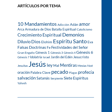
ARTÍCULOS POR TEMA
10 Mandamientos
amor
Adán
Adicción
Arca
Armadura de Dios
Batalla Espiritual
Catolicismo
Demonios
Crecimiento Espiritual
Espíritu Santo
Dios
Diluvio
Eva
Elohim
Falsas Doctrinas
Festividades del Señor
Fe
Génesis 6
Génesis 1
Gran Engaño
Génesis 3
Génesis 4
Idolatría
Jardín del Edén
Jesucristo
Israel
Génesis 7
Jesús
ley
Mentiras
Mal
Jesuitas
Mesías
Noé
pecado
profecía
oración
Palabra Clave
Plagas
salvación
Siete Espíritus
Satanás
Serpiente
Yahveh