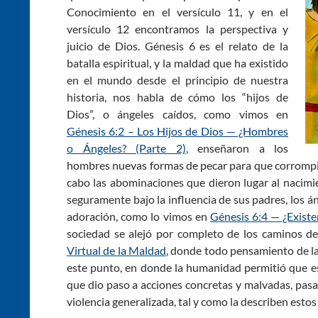
Conocimiento en el versículo 11, y en el
versículo 12 encontramos la perspectiva y
juicio de Dios. Génesis 6
es el relato de la
batalla espiritual, y la maldad que ha existido
en el mundo desde el principio de nuestra
historia, nos habla de cómo los “hijos de
Dios”, o ángeles caídos, como vimos en
Génesis 6:2 – Los Hijos de Dios — ¿Hombres
o Ángeles? (Parte 2)
, enseñaron a los
hombres nuevas formas de pecar para que corrompie
cabo las abominaciones que dieron lugar al nacimi
seguramente bajo la influencia de sus padres, los á
adoración, como lo vimos en
Génesis 6:4 — ¿Existe
sociedad se alejó por completo de los caminos 
Virtual de la Maldad
, donde todo pensamiento de la
este punto, en donde la humanidad permitió que es
que dio paso a acciones concretas y malvadas, pas
violencia generalizada, tal y como la describen estos