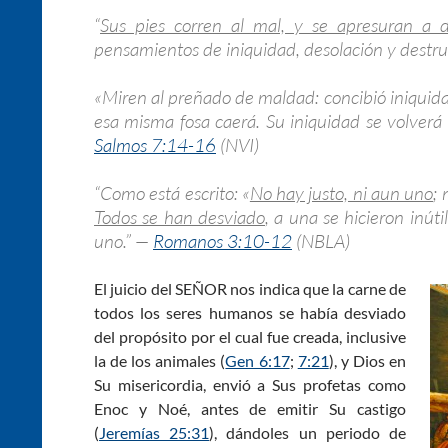
“
Sus pies corren al mal, y se apresuran a 
pensamientos de iniquidad, desolación y destr
«Miren al preñado de maldad: concibió iniquida
esa misma fosa caerá. Su iniquidad se volverá 
Salmos 7:14-16
(NVI)
“Como está escrito: «
No hay justo, ni aun uno
;
Todos se han desviado
, a una se hicieron inúti
uno.” —
Romanos 3:10-12
(NBLA)
El juicio del SEÑOR nos indica que la carne de
todos los seres humanos se había desviado
del propósito por el cual fue creada, inclusive
la de los animales (
Gen 6:17
;
7:21
), y Dios en
Su misericordia, envió a Sus profetas como
Enoc y Noé, antes de emitir Su castigo
(
Jeremías 25:31
), dándoles un periodo de