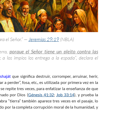
ara el Señor.” —
Jeremías 29:19
(NBLA)
erra,
porque el Señor tiene un pleito contra las
; a los impíos los entrega a la espada”, declara el
שָ – shaját
que significa destruir, corromper, arruinar, herir,
har a perder”, fosa, etc., es utilizada por primera vez en la
 se repite tres veces, para enfatizar la enseñanza de que
inado por Dios (
Génesis 41:32
;
Job 33:14
), y prueba la
bra “tierra” también aparece tres veces en el pasaje, lo
sado por la completa corrupción moral de la humanidad, y