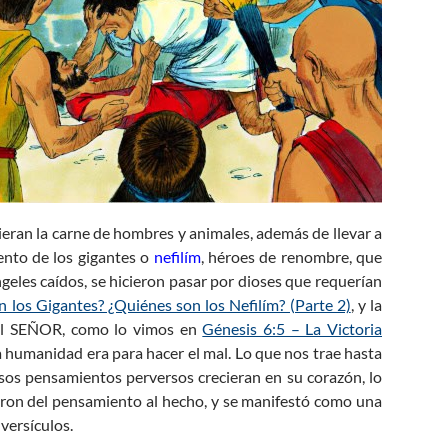
ran la carne de hombres y animales, además de llevar a
ento de los gigantes o
nefilím
, héroes de renombre, que
ngeles caídos, se hicieron pasar por dioses que requerían
n los Gigantes? ¿Quiénes son los Nefilím? (Parte 2)
, y la
del SEÑOR, como lo vimos en
Génesis 6:5 – La Victoria
 humanidad era para hacer el mal. Lo que nos trae hasta
os pensamientos perversos crecieran en su corazón, lo
aron del pensamiento al hecho, y se manifestó como una
 versículos.