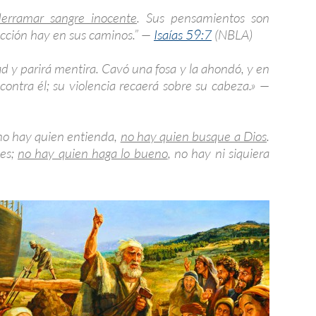
derramar sangre inocente
. Sus pensamientos son
ucción hay en sus caminos.” —
Isaías 59:7
(NBLA)
d y parirá mentira. Cavó una fosa y la ahondó, y en
contra él; su violencia recaerá sobre su cabeza.» —
 no hay quien entienda,
no hay quien busque a Dios
.
les;
no hay quien haga lo bueno
, no hay ni siquiera