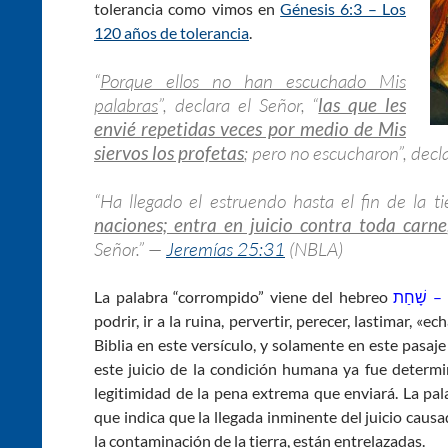
tolerancia como vimos en
Génesis 6:3 – Los
120 años de tolerancia
.
“
Porque ellos no han escuchado Mis
palabras
”, declara el Señor, “
las que les
envié repetidas veces por medio de Mis
siervos los profetas
; pero no escucharon”, decl
“Ha llegado el estruendo hasta el fin de la ti
naciones; entra en juicio contra toda carne
Señor.” —
Jeremías 25:31
(NBLA)
La palabra “corrompido” viene del hebreo
ׁחַת
podrir, ir a la ruina, pervertir, perecer, lastimar, «ec
Biblia en este versículo, y solamente en este pasaje
este juicio de la condición humana ya fue determ
legitimidad de la pena extrema que enviará. La pala
que indica que la llegada inminente del juicio cau
la contaminación de la tierra, están entrelazadas.