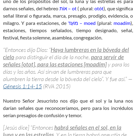
uno de los propósitos del sol, la luna y las estrellas es para
darnos señales, del hebreo
אוֹת – ot
( plural:
otót
), que significa
señal literal o figurada, marca, presagio, prodigio, evidencia, o
milagro. Y para estaciones, de
מוֹעֵד – moed
(plural:
moadím
),
estaciones, tiempos señalados, tiempo designado, señal,
festival, fiesta solemne, asamblea, congregación.
“Entonces dijo Dios: “
Haya lumbreras en la bóveda del
cielo
para distinguir el día de la noche,
para servir de
señales [otot], para las estaciones [moadím]
y para los
días y los años. Así sirvan de lumbreras para que
alumbren la tierra desde la bóveda del cielo”. Y fue así.” —
Génesis 1:14-15
(RVA 2015)
Nuestro Señor Jesucristo nos dijo que el sol y la luna nos
darían señales que reconoceríamos, pero para los incrédulos
serían presagios de confusión y temor.
[Jesús dice] “Entonces
habrá señales en el sol, en la
luna y en las estrellas
. Y en la tierra habrá angustia de