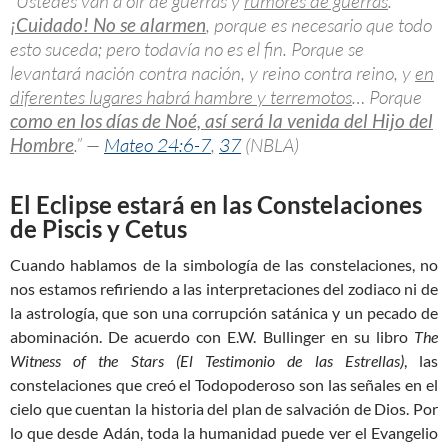
“Ustedes van a oír de guerras y
rumores de guerras
.
¡Cuidado! No se alarmen
, porque es necesario que todo
esto suceda; pero todavía no es el fin. Porque se
levantará nación contra nación, y reino contra reino, y
en
diferentes lugares habrá hambre y terremotos
… Porque
como en los días de Noé, así será la venida del Hijo del
Hombre
.” —
Mateo 24:6-7
,
37
(NBLA)
El Eclipse estará en las Constelaciones
de Piscis y Cetus
Cuando hablamos de la simbología de las constelaciones, no
nos estamos refiriendo a las interpretaciones del zodiaco ni de
la astrología, que son una corrupción satánica y un pecado de
abominación. De acuerdo con E.W. Bullinger en su libro
The
Witness of the Stars (El Testimonio de las Estrellas)
, las
constelaciones que creó el Todopoderoso son las señales en el
cielo que cuentan la historia del plan de salvación de Dios. Por
lo que desde Adán, toda la humanidad puede ver el Evangelio