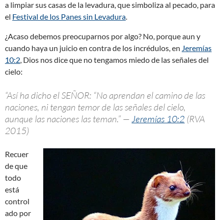
a limpiar sus casas de la levadura, que simboliza al pecado, para
el
Festival de los Panes sin Levadura
.
¿Acaso debemos preocuparnos por algo? No, porque aun y
cuando haya un juicio en contra de los incrédulos, en
Jeremías
10:2
, Dios nos dice que no tengamos miedo de las señales del
cielo:
“Así ha dicho el SEÑOR: “No aprendan el camino de las
naciones, ni tengan temor de las señales del cielo,
aunque las naciones las teman.” —
Jeremías 10:2
(RVA
2015)
Recuer
de que
todo
está
control
ado por