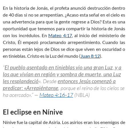
En la historia de Jonás, el profeta anunció destrucción dentro
de 40 días si no se arrepentían. ¿Acaso esta señal en el cielo es
una advertencia para que la gente regrese a Dios? Esta es una
oportunidad que tenemos para compartir la historia de Jonás
con los incrédulos. En
Mateo 4:17
, al inicio del ministerio de
Cristo, Él empezó proclamando arrepentimiento. Cuando las
personas están lejos de Dios se dice que viven en oscuridad o
en tinieblas. Cristo es la Luz del mundo (
Juan 8:12
).
“
El pueblo asentado en tinieblas vio una gran Luz
,
y a
los que vivían en región y sombra de muerte, una Luz
les resplandeció
». Desde
entonces Jesús comenzó a
predicar: «Arrepiéntanse
, porque el reino de los cielos se
ha acercado».” —
Mateo 4:16-17
(NBLA)
El eclipse en Nínive
Nínive fue la capital de Asiria. Los asirios eran los enemigos de