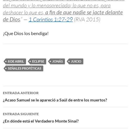
del mundo y lo menospreciado; lo que no es, para
deshacer lo que es,
a fin de que nadie se jacte delante
de Dios
.” —
1 Corintios 1:27-29
(RVA 2015)
¡Que Dios los bendiga!
8 DE ABRIL
ECLIPSE
JONÁS
JUICIO
SEÑALES PROFÉTICAS
ENTRADA ANTERIOR
Navegación
¿Acaso Samuel se le apareció a Saúl de entre los muertos?
de
ENTRADA SIGUIENTE
entradas
¿En dónde está el Verdadero Monte Sinaí?