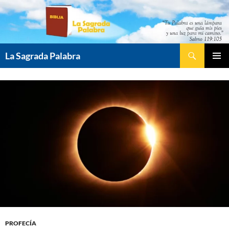
Saltar
al
contenido
Buscar
La Sagrada Palabra
MENÚ
PRINCI
PROFECÍA