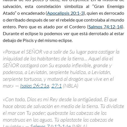
salvación, esta constelación simboliza al “Gran Enemigo
Atado” o encadenado (
Apocalipsis 20:1-3
), quien es derrocado
o derribado después de ser el rebelde que controlaba al mundo
entero. Pero que es atado por el Cordero (
Salmos 74:12-14
).
Durante el eclipse lo podemos ver que está derrotado al estar
debajo de Piscis y del mismo eclipse.
«Porque el SEÑOR va a salir de Su lugar para castigar la
iniquidad de los habitantes de la tierra… Aquel día el
SEÑOR castigará con Su espada inflexible, grande y
poderosa, a Leviatán, serpiente huidiza, a Leviatán,
serpiente tortuosa, y matará al dragón que vive en el
mar.» —
Isaías 26:21a
,
27:1
(NBLA)
«Con todo, Dios es mi Rey desde la antigüedad, El que
hace obras de salvación en medio de la tierra. Tú dividiste
el mar con Tu poder; quebraste las cabezas de los
monstruos en las aguas. Tú aplastaste las cabezas de
Leviatán.» —
Salmos 74:12-14a
(NBLA)