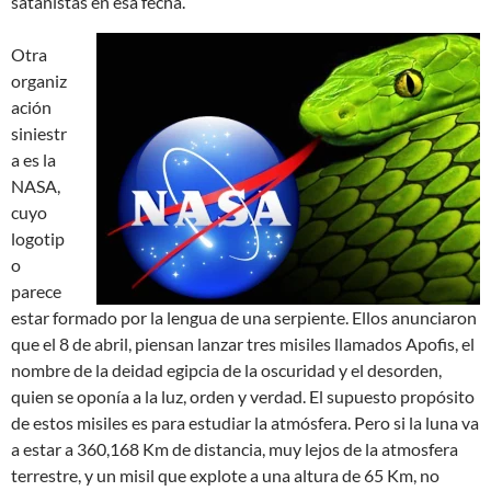
satanistas en esa fecha.
Otra
organiz
ación
siniestr
a es la
NASA,
cuyo
logotip
o
parece
estar formado por la lengua de una serpiente. Ellos anunciaron
que el 8 de abril, piensan lanzar tres misiles llamados Apofis, el
nombre de la deidad egipcia de la oscuridad y el desorden,
quien se oponía a la luz, orden y verdad. El supuesto propósito
de estos misiles es para estudiar la atmósfera. Pero si la luna va
a estar a 360,168 Km de distancia, muy lejos de la atmosfera
terrestre, y un misil que explote a una altura de 65 Km, no