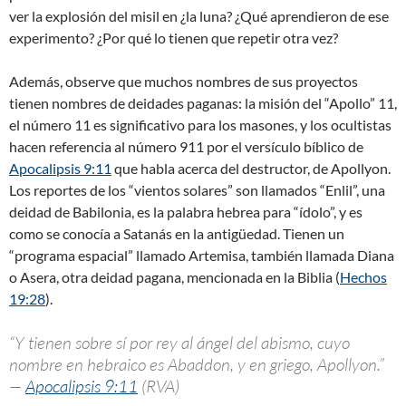
ver la explosión del misil en ¿la luna? ¿Qué aprendieron de ese
experimento? ¿Por qué lo tienen que repetir otra vez?
Además, observe que muchos nombres de sus proyectos
tienen nombres de deidades paganas: la misión del “Apollo” 11,
el número 11 es significativo para los masones, y los ocultistas
hacen referencia al número 911 por el versículo bíblico de
Apocalipsis 9:11
que habla acerca del destructor, de Apollyon.
Los reportes de los “vientos solares” son llamados “Enlil”, una
deidad de Babilonia, es la palabra hebrea para “ídolo”, y es
como se conocía a Satanás en la antigüedad. Tienen un
“programa espacial” llamado Artemisa, también llamada Diana
o Asera, otra deidad pagana, mencionada en la Biblia (
Hechos
19:28
).
“Y tienen sobre sí por rey al ángel del abismo, cuyo
nombre en hebraico es Abaddon, y en griego, Apollyon.”
—
Apocalipsis 9:11
(RVA)