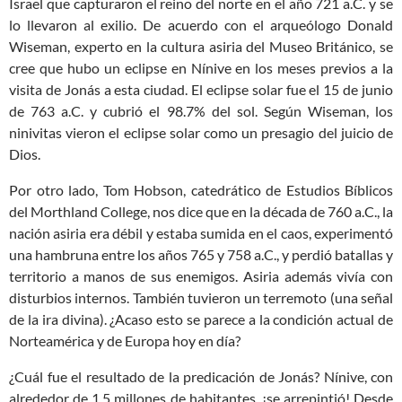
Israel que capturaron el reino del norte en el año 721 a.C. y se
lo llevaron al exilio. De acuerdo con el arqueólogo Donald
Wiseman, experto en la cultura asiria del Museo Británico, se
cree que hubo un eclipse en Nínive en los meses previos a la
visita de Jonás a esta ciudad. El eclipse solar fue el 15 de junio
de 763 a.C. y cubrió el 98.7% del sol. Según Wiseman, los
ninivitas vieron el eclipse solar como un presagio del juicio de
Dios.
Por otro lado, Tom Hobson, catedrático de Estudios Bíblicos
del Morthland College, nos dice que en la década de 760 a.C., la
nación asiria era débil y estaba sumida en el caos, experimentó
una hambruna entre los años 765 y 758 a.C., y perdió batallas y
territorio a manos de sus enemigos. Asiria además vivía con
disturbios internos. También tuvieron un terremoto (una señal
de la ira divina). ¿Acaso esto se parece a la condición actual de
Norteamérica y de Europa hoy en día?
¿Cuál fue el resultado de la predicación de Jonás? Nínive, con
alrededor de 1.5 millones de habitantes, ¡se arrepintió! Desde