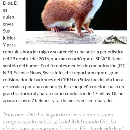
Dios, Él
es
quien
envía
Sus
juicios.
Y para
concluir, ahora le traigo a su atención una noticia periodística
del 29 de abril del 2016, que me recordó que el SEÑOR tiene
sentido del humor. En diferentes medios de comunicación (RT,
NPR, Science News, Swiss Info, etc.) reportaron que el gran
colisionador de hadrones del CERN en Suiza fue dejado fuera
de servicio por una comadreja. Este pequeño roedor causó un
gran trastorno al aparato superconductor de 17 millas. Dicho
aparato costó 7 billones, y tardó meses en ser reparado.
“Más bien,
Dios ha elegido lo necio del mundo para
avergonzar a los sabios, y lo débil del mundo Dios ha
elegido para avergonzar a lo fuerte. Dios ha elegido lo vil