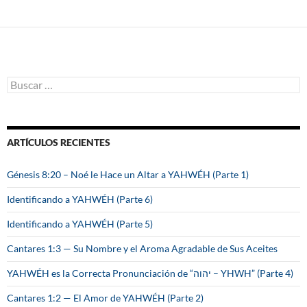
B
u
s
c
a
ARTÍCULOS RECIENTES
r
:
Génesis 8:20 – Noé le Hace un Altar a YAHWÉH (Parte 1)
Identificando a YAHWÉH (Parte 6)
Identificando a YAHWÉH (Parte 5)
Cantares 1:3 — Su Nombre y el Aroma Agradable de Sus Aceites
YAHWÉH es la Correcta Pronunciación de “יהוה – YHWH” (Parte 4)
Cantares 1:2 — El Amor de YAHWÉH (Parte 2)