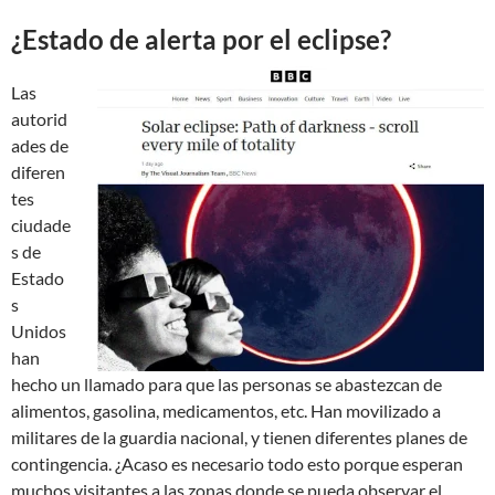
¿Estado de alerta por el eclipse?
Las
autorid
ades de
diferen
tes
ciudade
s de
Estado
s
Unidos
han
hecho un llamado para que las personas se abastezcan de
alimentos, gasolina, medicamentos, etc. Han movilizado a
militares de la guardia nacional, y tienen diferentes planes de
contingencia. ¿Acaso es necesario todo esto porque esperan
muchos visitantes a las zonas donde se pueda observar el