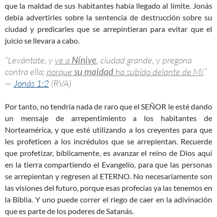
que la maldad de sus habitantes había llegado al límite. Jonás
debía advertirles sobre la sentencia de destrucción sobre su
ciudad y predicarles que se arrepintieran para evitar que el
juicio se llevara a cabo.
“Levántate, y
ve a
Nínive
, ciudad grande, y pregona
contra ella;
porque
su maldad
ha subido delante de Mí
.”
—
Jonás 1:2
(RVA)
Por tanto, no tendría nada de raro que el SEÑOR le esté dando
un mensaje de arrepentimiento a los habitantes de
Norteamérica, y que esté utilizando a los creyentes para que
les profeticen a los incrédulos que se arrepientan. Recuerde
que profetizar, bíblicamente, es avanzar el reino de Dios aquí
en la tierra compartiendo el Evangelio, para que las personas
se arrepientan y regresen al ETERNO. No necesariamente son
las visiones del futuro, porque esas profecías ya las tenemos en
la Biblia. Y uno puede correr el riego de caer en la adivinación
que es parte de los poderes de Satanás.