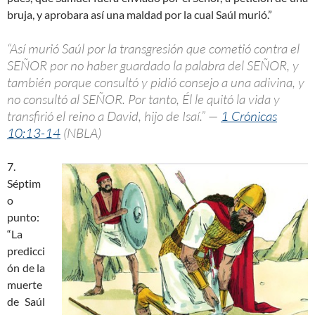
bruja, y aprobara así una maldad por la cual Saúl murió.”
“Así murió Saúl por la transgresión que cometió contra el
SEÑOR por no haber guardado la palabra del SEÑOR, y
también porque consultó y pidió consejo a una adivina, y
no consultó al SEÑOR. Por tanto, Él le quitó la vida y
transfirió el reino a David, hijo de Isaí.” —
1 Crónicas
10:13-14
(NBLA)
7.
Séptim
o
punto:
“La
predicci
ón de la
muerte
de Saúl