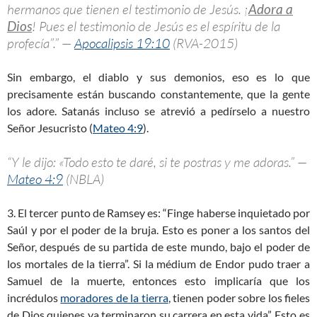
hermanos que tienen el testimonio de Jesús. ¡
Adora a
Dios
! Pues el testimonio de Jesús es el espíritu de la
profecía”.” —
Apocalipsis 19:10
(RVA-2015)
Sin embargo, el diablo y sus demonios, eso es lo que
precisamente están buscando constantemente, que la gente
los adore. Satanás incluso se atrevió a pedírselo a nuestro
Señor Jesucristo (
Mateo 4:9
).
“Y le dijo: «Todo esto te daré, si te postras y me adoras.” —
Mateo 4:9
(NBLA)
3. El tercer punto de Ramsey es: “Finge haberse inquietado por
Saúl y por el poder de la bruja. Esto es poner a los santos del
Señor, después de su partida de este mundo, bajo el poder de
los mortales de la tierra”. Si la médium de Endor pudo traer a
Samuel de la muerte, entonces esto implicaría que los
incrédulos
moradores de la tierra
, tienen poder sobre los fieles
de Dios quienes ya terminaron su carrera en esta vida”. Esto es