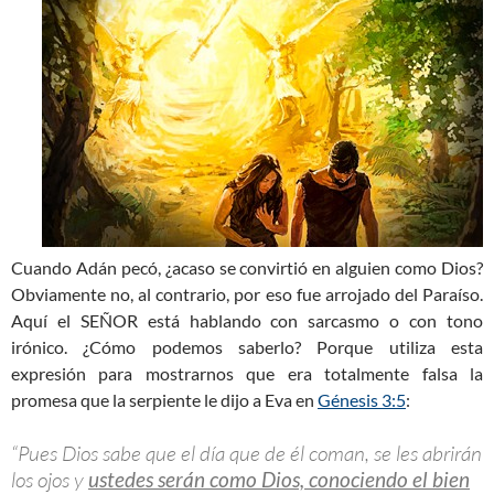
Cuando Adán pecó, ¿acaso se convirtió en alguien como Dios?
Obviamente no, al contrario, por eso fue arrojado del Paraíso.
Aquí el SEÑOR está hablando con sarcasmo o con tono
irónico. ¿Cómo podemos saberlo? Porque utiliza esta
expresión para mostrarnos que era totalmente falsa la
promesa que la serpiente le dijo a Eva en
Génesis 3:5
:
“Pues Dios sabe que el día que de él coman, se les abrirán
los ojos y
ustedes serán como Dios, conociendo el bien