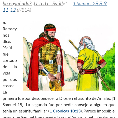
ha engañado? ¡Usted es Saúl!
».” —
1 Samuel 28:8-9
,
11-12
(NBLA)
6.
Ramsey
nos
dice:
“Saúl
fue
cortado
de la
vida
por dos
cosas:
La
primera fue por desobedecer a Dios en el asunto de Amalec [1
Samuel 15
]. La segunda fue por pedir consejo a alguien que
tenía un espíritu familiar (
1 Crónicas 10:13
). Parece imposible,
pues, que Samuel fuera enviado por el Señor, a petición de una