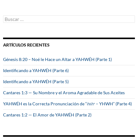
B
u
s
c
a
ARTÍCULOS RECIENTES
r
:
Génesis 8:20 – Noé le Hace un Altar a YAHWÉH (Parte 1)
Identificando a YAHWÉH (Parte 6)
Identificando a YAHWÉH (Parte 5)
Cantares 1:3 — Su Nombre y el Aroma Agradable de Sus Aceites
YAHWÉH es la Correcta Pronunciación de “יהוה – YHWH” (Parte 4)
Cantares 1:2 — El Amor de YAHWÉH (Parte 2)