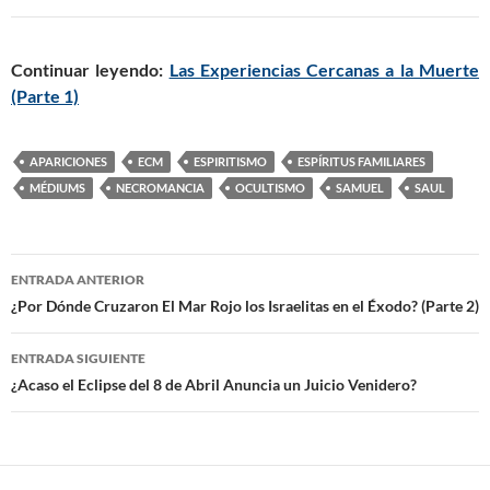
Continuar leyendo:
Las Experiencias Cercanas a la Muerte
(Parte 1)
APARICIONES
ECM
ESPIRITISMO
ESPÍRITUS FAMILIARES
MÉDIUMS
NECROMANCIA
OCULTISMO
SAMUEL
SAUL
ENTRADA ANTERIOR
Navegación
¿Por Dónde Cruzaron El Mar Rojo los Israelitas en el Éxodo? (Parte 2)
de
ENTRADA SIGUIENTE
entradas
¿Acaso el Eclipse del 8 de Abril Anuncia un Juicio Venidero?