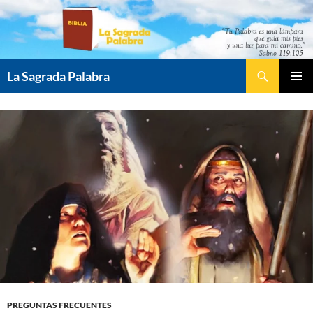
Saltar
al
contenido
Buscar
La Sagrada Palabra
MENÚ
PRINCI
PREGUNTAS FRECUENTES