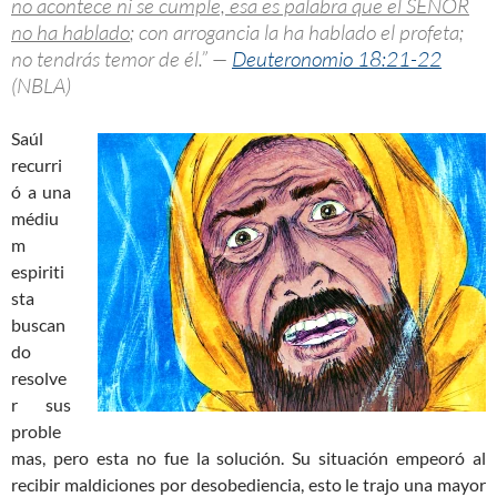
no acontece ni se cumple, esa es palabra que el SEÑOR
no ha hablado
; con arrogancia la ha hablado el profeta;
no tendrás temor de él.” —
Deuteronomio 18:21-22
(NBLA)
Saúl
recurri
ó a una
médiu
m
espiriti
sta
buscan
do
resolve
r sus
proble
mas, pero esta no fue la solución. Su situación empeoró al
recibir maldiciones por desobediencia, esto le trajo una mayor