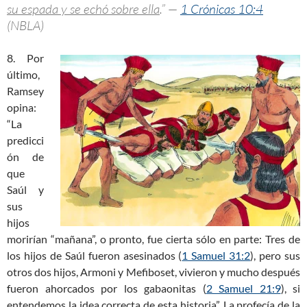
su espada y se echó sobre ella
.” —
1 Crónicas 10:4
(NBLA)
8. Por
último,
Ramsey
opina:
“La
predicci
ón de
que
Saúl y
sus
hijos
morirían “mañana”, o pronto, fue cierta sólo en parte: Tres de
los hijos de Saúl fueron asesinados (
1 Samuel 31:2
), pero sus
otros dos hijos, Armoni y Mefiboset, vivieron y mucho después
fueron ahorcados por los gabaonitas (
2 Samuel 21:9
), si
entendemos la idea correcta de esta historia”. La profecía de la