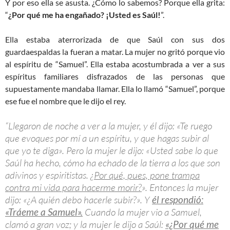
Y por eso ella se asusta. ¿Cómo lo sabemos? Porque ella grita:
“
¿Por qué me ha engañado? ¡Usted es Saúl!
”.
Ella estaba aterrorizada de que Saúl con sus dos
guardaespaldas la fueran a matar. La mujer no gritó porque vio
al espíritu de “Samuel”. Ella estaba acostumbrada a ver a sus
espíritus familiares disfrazados de las personas que
supuestamente mandaba llamar. Ella lo llamó “Samuel”, porque
ese fue el nombre que le dijo el rey.
“Llegaron de noche a ver a la mujer, y él dijo: «Te ruego
que evoques por mí a un espíritu, y que hagas subir al
que yo te diga». Pero la mujer le dijo: «Usted sabe lo que
Saúl ha hecho, cómo ha echado de la tierra a los que son
adivinos y espiritistas.
¿Por qué, pues, pone trampa
contra mi vida para hacerme morir?
». Entonces la mujer
dijo: «¿A quién debo hacerle subir?». Y
él respondió:
«Tráeme a Samuel».
Cuando la mujer vio a Samuel,
clamó a gran voz; y la mujer le dijo a Saúl:
«¿Por qué me