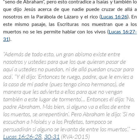
“seno de Abraham”, pero esto contradice a Isaías y también lo
que dijo Jesús acerca de que nadie puede cruzar de allá a
nosotros en la Parábola de Lázaro y el rico (
Lucas 16:26
). En
este mismo pasaje, las Escrituras nos muestran que a los
muertos no se les permite hablar con los vivos (
Lucas 16:27-
31
).
“Además de todo esto, un gran abismo existe entre
nosotros y ustedes para que los que quieran pasar de
aquí a ustedes no puedan, ni de allá puedan cruzar para
acá’. “Y él dijo: ‘Entonces te ruego, padre, que le envíes a
la casa de mi padre (pues tengo cinco hermanos), de
manera que les advierta a ellos para que no vengan
también a este lugar de tormento’… Entonces él dijo: ‘No,
padre Abraham. Más bien, si alguno va a ellos de entre
los muertos, se arrepentirán’. Pero Abraham le dijo: ‘Si no
escuchan a Moisés y a los Profetas, tampoco se
persuadirán si alguno se levanta de entre los muertos’.” —
Lucas 16:26-28
,
30-31
(RVA-2015)