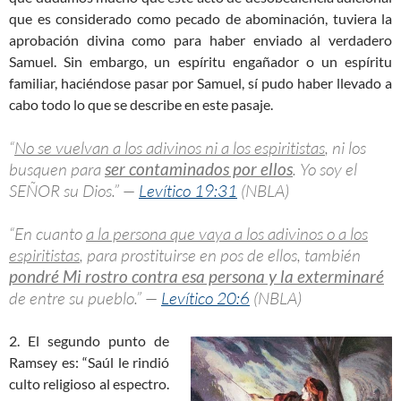
que es considerado como pecado de abominación, tuviera la
aprobación divina como para haber enviado al verdadero
Samuel. Sin embargo, un espíritu engañador o un espíritu
familiar, haciéndose pasar por Samuel, sí pudo haber llevado a
cabo todo lo que se describe en este pasaje.
“
No se vuelvan a los adivinos ni a los espiritistas
, ni los
busquen para
ser contaminados por ellos
. Yo soy el
SEÑOR su Dios.” —
Levítico 19:31
(NBLA)
“En cuanto
a la persona que vaya a los adivinos o a los
espiritistas
, para prostituirse en pos de ellos, también
pondré Mi rostro contra esa persona y la exterminaré
de entre su pueblo.” —
Levítico 20:6
(NBLA)
2. El segundo punto de
Ramsey es: “Saúl le rindió
culto religioso al espectro.