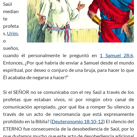
Saúl
median
te
profeta
s,
Urim
,
o
sueños,
cuando él personalmente le preguntó en
1 Samuel 28:6
.
Entonces, ¿Por qué habría de enviar a Samuel desde el mundo
espiritual, por deseo o conjuro de una bruja, para hacer lo que
Él acababa de negarse a hacer?”
Si el SEÑOR no se comunicaba con el rey Saúl a través de los
profetas que estaban vivos, ni por ningún otro canal de
comunicación apropiado, ¿por qué iba a romper Su silencio a
través de un acto de necromancia que está expresamente
prohibido en la Biblia? (
Deuteronomio 18:10-12
) El silencio del
ETERNO fue consecuencia de la desobediencia de Saúl, por lo
que dudamos mucho que este acto de desobediencia adicional