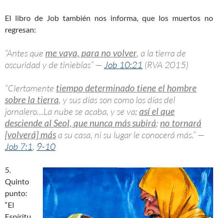
El libro de Job también nos informa, que los muertos no
regresan:
“Antes que
me vaya, para no volver
, a la tierra de
oscuridad y de tinieblas” —
Job 10:21
(RVA 2015)
“Ciertamente
tiempo determinado tiene el hombre
sobre la tierra
, y sus días son como los días del
jornalero…La nube se acaba, y se va;
así el que
desciende al Seol, que nunca más subirá
;
no tornará
[volverá] más
a su casa, ni su lugar le conocerá más.” —
Job 7:1
,
9-10
5.
Quinto
punto:
“El
Espíritu