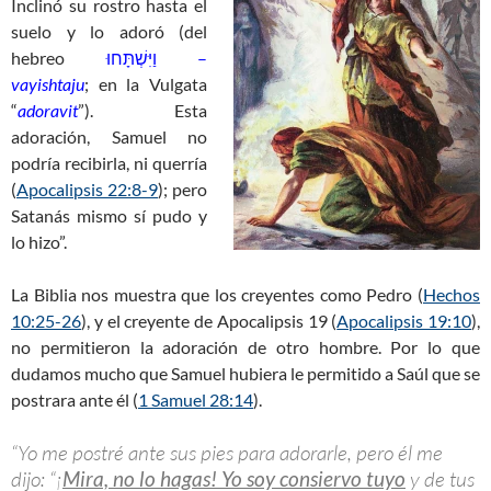
Inclinó su rostro hasta el
suelo y lo adoró (del
hebreo
וַיִּשְׁתָּחוּ –
vayishtaju
; en la Vulgata
“
adoravit
”). Esta
adoración, Samuel no
podría recibirla, ni querría
(
Apocalipsis 22:8-9
); pero
Satanás mismo sí pudo y
lo hizo”.
La Biblia nos muestra que los creyentes como Pedro (
Hechos
10:25-26
), y el creyente de Apocalipsis 19
(
Apocalipsis 19:10
),
no permitieron la adoración de otro hombre. Por lo que
dudamos mucho que Samuel hubiera le permitido a Saúl que se
postrara ante él (
1 Samuel 28:14
).
“Yo me postré ante sus pies para adorarle, pero él me
dijo: “¡
Mira, no lo hagas! Yo soy consiervo tuyo
y de tus