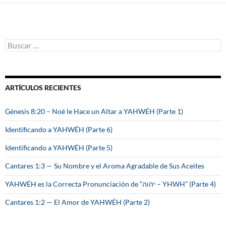
B
u
s
c
a
ARTÍCULOS RECIENTES
r
:
Génesis 8:20 – Noé le Hace un Altar a YAHWÉH (Parte 1)
Identificando a YAHWÉH (Parte 6)
Identificando a YAHWÉH (Parte 5)
Cantares 1:3 — Su Nombre y el Aroma Agradable de Sus Aceites
YAHWÉH es la Correcta Pronunciación de “יהוה – YHWH” (Parte 4)
Cantares 1:2 — El Amor de YAHWÉH (Parte 2)