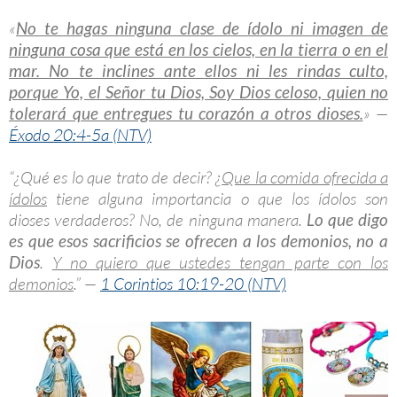
«
No te hagas ninguna clase de ídolo ni imagen de
ninguna cosa que está en los cielos, en la tierra o en el
mar. No te inclines ante ellos ni les rindas culto,
porque Yo, el Señor tu Dios, Soy Dios celoso, quien no
tolerará que entregues tu corazón a otros dioses.
» —
Éxodo 20:4-5a (NTV)
“¿Qué es lo que trato de decir? ¿
Que la comida ofrecida a
ídolos
tiene alguna importancia o que los ídolos son
dioses verdaderos? No, de ninguna manera.
Lo que digo
es que esos sacrificios se ofrecen a los demonios, no a
Dios
.
Y no quiero que ustedes tengan parte con los
demonios
.” —
1 Corintios 10:19-20 (NTV)