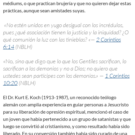
médiums, o que practican brujería y que no quieren dejar estas
prácticas, aunque sean amistades suyas.
«No estén unidos en yugo desigual con los incrédulos,
pues ¿qué asociación tienen la justicia y la iniquidad? ¿O
qué comunión la luz con las tinieblas?
«—
2 Corintios
6:14
(NBLH)
«No
, sino que
digo que
lo que los Gentiles sacrifican, lo
sacrifican a los demonios y no a Dios; no quiero que
ustedes sean partícipes con los demonios.
» —
1 Corintios
10:20
(NBLH)
El Dr. Kurt E. Koch (1913-1987), un reconocido teólogo
alemán con amplia experiencia en guiar personas a Jesucristo
para su liberación de opresión espiritual, mencionó el caso de
un joven que había pertenecido a un grupo de satanistas y que
luego se convirtió al cristianismo, y como resultado había sido
liberado. En su conversión también había sido curado de una