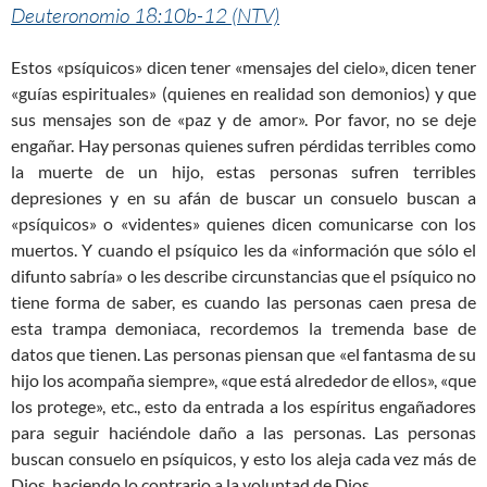
Deuteronomio 18:10b-12 (NTV)
Estos «psíquicos» dicen tener «mensajes del cielo», dicen tener
«guías espirituales» (quienes en realidad son demonios) y que
sus mensajes son de «paz y de amor». Por favor, no se deje
engañar. Hay personas quienes sufren pérdidas terribles como
la muerte de un hijo, estas personas sufren terribles
depresiones y en su afán de buscar un consuelo buscan a
«psíquicos» o «videntes» quienes dicen comunicarse con los
muertos. Y cuando el psíquico les da «información que sólo el
difunto sabría» o les describe circunstancias que el psíquico no
tiene forma de saber, es cuando las personas caen presa de
esta trampa demoniaca, recordemos la tremenda base de
datos que tienen. Las personas piensan que «el fantasma de su
hijo los acompaña siempre», «que está alrededor de ellos», «que
los protege», etc., esto da entrada a los espíritus engañadores
para seguir haciéndole daño a las personas. Las personas
buscan consuelo en psíquicos, y esto los aleja cada vez más de
Dios, haciendo lo contrario a la voluntad de Dios.