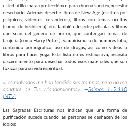
usted utilice para «protección» o para «buena suerte», necesita
desecharlo. Además deseche libros de New-Age (escritos por
psíquicos, videntes, curanderos), libros con temas ocultos
(como de hechicería), etc. También deseche películas y libros
que sean del género de horror, que contengan temas de
brujería (como Harry Potter), vampirismo, o de hombres lobo,
contenido pornográfico, uso de drogas, así como videos o
libros para hacer yoga. Esta lista no es exhaustiva, necesita
discernimiento para desechar todos esos materiales que son
tóxicos para su vida espiritual.
«Los malvados me han tendido sus trampas, pero no me
apartaré de Tus Mandamientos.». —
Salmos 119:110
(NTV)
Las Sagradas Escrituras nos indican que una forma de
purificación sucede cuando las personas se deshacen de los
ídolos: