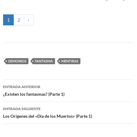
1
2
›
DEMONIOS
FANTASMA
MENTIRAS
ENTRADA ANTERIOR
Navegación
¿Existen los fantasmas? (Parte 1)
de
ENTRADA SIGUIENTE
entradas
Los Orígenes del «Día de los Muertos» (Parte 1)