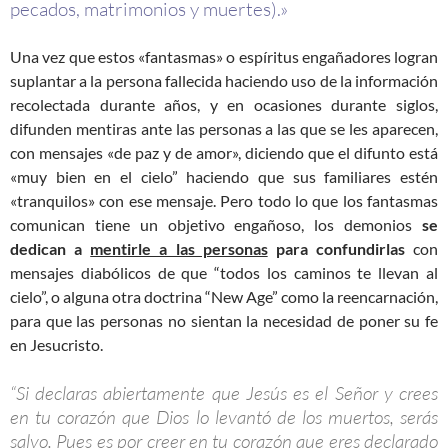
pecados, matrimonios y muertes).»
Una vez que estos «fantasmas» o espíritus engañadores logran
suplantar a la persona fallecida haciendo uso de la información
recolectada durante años, y en ocasiones durante siglos,
difunden mentiras ante las personas a las que se les aparecen,
con mensajes «de paz y de amor», diciendo que el difunto está
«muy bien en el cielo” haciendo que sus familiares estén
«tranquilos» con ese mensaje. Pero todo lo que los fantasmas
comunican tiene un objetivo engañoso, los demonios
se
dedican a
mentirle a las personas
para confundirlas
con
mensajes diabólicos de que “todos los caminos te llevan al
cielo”, o alguna otra doctrina “New Age” como la reencarnación,
para que las personas no sientan la necesidad de poner su fe
en Jesucristo.
“Si declaras abiertamente que Jesús es el Señor y crees
en tu corazón que Dios lo levantó de los muertos, serás
salvo. Pues es por creer en tu corazón que eres declarado