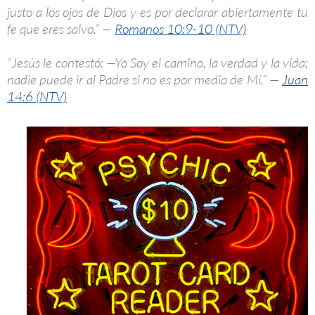
justo a los ojos de Dios y es por declarar abiertamente tu
fe que eres salvo.” —
Romanos 10:9-10 (NTV)
“Jesús le contestó: —Yo Soy el camino, la verdad y la vida;
nadie puede ir al Padre si no es por medio de Mí.” —
Juan
14:6 (NTV)