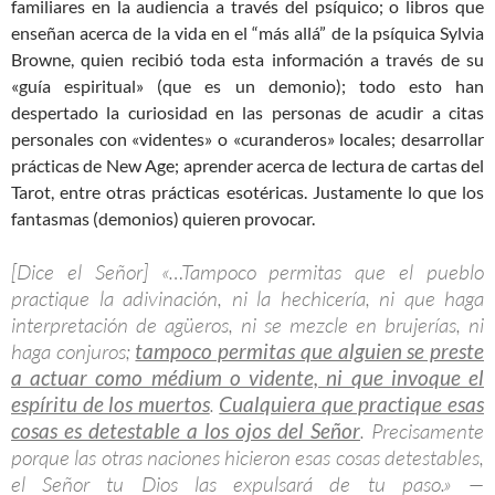
familiares en la audiencia a través del psíquico; o libros que
enseñan acerca de la vida en el “más allá” de la psíquica Sylvia
Browne, quien recibió toda esta información a través de su
«guía espiritual» (que es un demonio); todo esto han
despertado la curiosidad en las personas de acudir a citas
personales con «videntes» o «curanderos» locales; desarrollar
prácticas de New Age; aprender acerca de lectura de cartas del
Tarot, entre otras prácticas esotéricas. Justamente lo que los
fantasmas (demonios) quieren provocar.
[Dice el Señor] «…Tampoco permitas que el pueblo
practique la adivinación, ni la hechicería, ni que haga
interpretación de agüeros, ni se mezcle en brujerías, ni
haga conjuros;
tampoco permitas que alguien se preste
a actuar como médium o vidente, ni que invoque el
espíritu de los muertos
.
Cualquiera que practique esas
cosas es detestable a los ojos del Señor
. Precisamente
porque las otras naciones hicieron esas cosas detestables,
el Señor tu Dios las expulsará de tu paso.» —