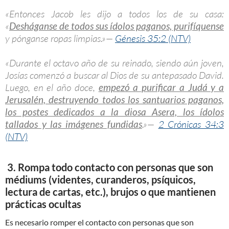
«Entonces Jacob les dijo a todos los de su casa:
«
Desháganse de todos sus ídolos paganos, purifíquense
y pónganse ropas limpias.»—
Génesis 35:2 (NTV)
«Durante el octavo año de su reinado, siendo aún joven,
Josías comenzó a buscar al Dios de su antepasado David.
Luego, en el año doce,
empezó a purificar a Judá y a
Jerusalén, destruyendo todos los santuarios paganos,
los postes dedicados a la diosa Asera, los ídolos
tallados y las imágenes fundidas
.»—
2 Crónicas 34:3
(NTV)
3. Rompa todo contacto con personas que son
médiums (videntes, curanderos, psíquicos,
lectura de cartas, etc.), brujos o que mantienen
prácticas ocultas
Es necesario romper el contacto con personas que son