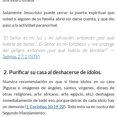
Solamente Jesucristo puede cerrar la puerta espiritual que
usted o alguien de su familia abrió sin darse cuenta, y que dio
paso a la actividad paranormal.
“El Señor es mi luz y mi salvación, entonces ¿por qué
habría de temer? El Señor es mi fortaleza y me protege
del peligro, entonces ¿por qué habría de temblar?” —
Salmos 27:1 (NTV)
2. Purificar su casa al deshacerse de ídolos.
Nuestra recomendación es que si tiene ídolos en su casa
(figuras o imágenes de ángeles, santos, vírgenes, dioses de
otras religiones, arte africano, arte egipcio, etc.) deshágase
inmediatamente de todo eso, porque detrás de cada ídolo hay
un demonio (
1 Corintios 10:19-22
). Todo esto va en contra del
Segundo Mandamiento: