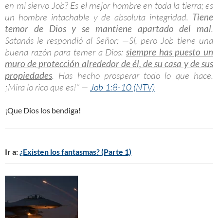
en mi siervo Job? Es el mejor hombre en toda la tierra; es
un hombre intachable y de absoluta integridad.
Tiene
temor de Dios y se mantiene apartado del mal
.
Satanás le respondió al Señor: —Sí, pero Job tiene una
buena razón para temer a Dios:
siempre has puesto un
muro de protección alrededor de él, de su casa y de sus
propiedades
. Has hecho prosperar todo lo que hace.
¡Mira lo rico que es!” —
Job 1:8-10 (NTV)
¡Que Dios los bendiga!
Ir a:
¿Existen los fantasmas? (Parte 1)