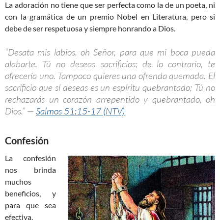
La adoración no tiene que ser perfecta como la de un poeta, ni
con la gramática de un premio Nobel en Literatura, pero si
debe de ser respetuosa y siempre honrando a Dios.
“Desata mis labios, oh Señor, para que mi boca pueda
alabarte. Tú no deseas sacrificios; de lo contrario, te
ofrecería uno. Tampoco quieres una ofrenda quemada. El
sacrificio que sí deseas es un espíritu quebrantado; Tú no
rechazarás un corazón arrepentido y quebrantado, oh
Dios.” —
Salmos 51:15-17 (NTV)
Confesión
La confesión
nos brinda
muchos
beneficios, y
para que sea
efectiva,