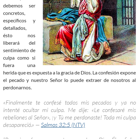
debemos ser
concretos,
específicos y
detallados,
ésto nos
liberará del
sentimiento de
culpa como si
fuera una
herida que es expuesta a la gracia de Dios. La confesión expone
el pecado y nuestro Señor lo puede extraer de nosotros al
perdonarnos.
«Finalmente te confesé todos mis pecados y ya no
intenté ocultar mi culpa. Me dije: «Le confesaré mis
rebeliones al Señor», ¡y Tú me perdonaste! Toda mi culpa
desapareció.» —
Salmos 32:5 (NTV)