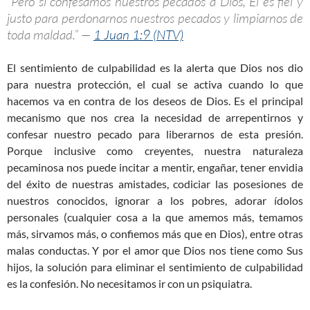
“Pero si confesamos nuestros pecados a Dios, Él es fiel y
justo para perdonarnos nuestros pecados y limpiarnos de
toda maldad.” —
1 Juan 1:9 (NTV)
El sentimiento de culpabilidad es la alerta que Dios nos dio
para nuestra protección, el cual se activa cuando lo que
hacemos va en contra de los deseos de Dios. Es el principal
mecanismo que nos crea la necesidad de arrepentirnos y
confesar nuestro pecado para liberarnos de esta presión.
Porque inclusive como creyentes, nuestra naturaleza
pecaminosa nos puede incitar a mentir, engañar, tener envidia
del éxito de nuestras amistades, codiciar las posesiones de
nuestros conocidos, ignorar a los pobres, adorar ídolos
personales (cualquier cosa a la que amemos más, temamos
más, sirvamos más, o confiemos más que en Dios), entre otras
malas conductas. Y por el amor que Dios nos tiene como Sus
hijos, la solución para eliminar el sentimiento de culpabilidad
es la confesión. No necesitamos ir con un psiquiatra.