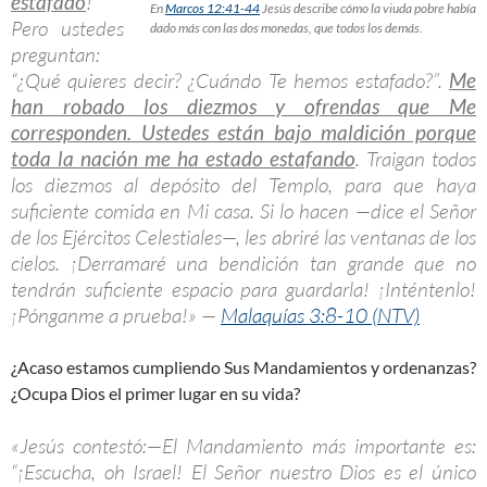
estafado
!
En
Marcos 12:41-44
Jesús describe cómo la viuda pobre había
Pero ustedes
dado más con las dos monedas, que todos los demás.
preguntan:
“¿Qué quieres decir? ¿Cuándo Te hemos estafado?”.
Me
han robado los diezmos y ofrendas que Me
corresponden. Ustedes están bajo maldición porque
toda la nación me ha estado estafando
. Traigan todos
los diezmos al depósito del Templo, para que haya
suficiente comida en Mi casa. Si lo hacen —dice el Señor
de los Ejércitos Celestiales—, les abriré las ventanas de los
cielos. ¡Derramaré una bendición tan grande que no
tendrán suficiente espacio para guardarla! ¡Inténtenlo!
¡Pónganme a prueba!» —
Malaquías 3:8-10 (NTV)
¿Acaso estamos cumpliendo Sus Mandamientos y ordenanzas?
¿Ocupa Dios el primer lugar en su vida?
«Jesús contestó:—El Mandamiento más importante es:
“¡Escucha, oh Israel! El Señor nuestro Dios es el único