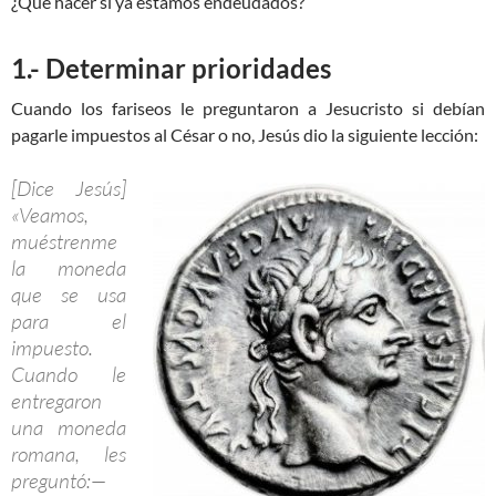
¿Qué hacer si ya estamos endeudados?
1.- Determinar prioridades
Cuando los fariseos le preguntaron a Jesucristo si debían
pagarle impuestos al César o no, Jesús dio la siguiente lección:
[Dice Jesús]
«Veamos,
muéstrenme
la moneda
que se usa
para el
impuesto.
Cuando le
entregaron
una moneda
romana, les
preguntó:—