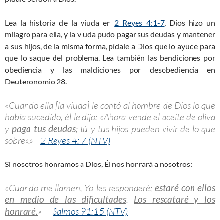
Lea la historia de la viuda en
2 Reyes 4:1-7
, Dios hizo un
milagro para ella, y la viuda pudo pagar sus deudas y mantener
a sus hijos, de la misma forma, pídale a Dios que lo ayude para
que lo saque del problema. Lea también las bendiciones por
obediencia y las maldiciones por desobediencia en
Deuteronomio 28
.
«Cuando ella [la viuda] le contó al hombre de Dios lo que
había sucedido, él le dijo: «Ahora vende el aceite de oliva
y
paga tus deudas
; tú y tus hijos pueden vivir de lo que
sobre».»—
2 Reyes 4: 7 (NTV)
Si nosotros honramos a Dios, Él nos honrará a nosotros:
«Cuando me llamen, Yo les responderé;
estaré con ellos
en medio de las dificultades
.
Los rescataré y los
honraré.
» —
Salmos 91:15 (NTV)