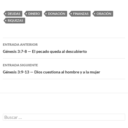
DEUDAS
DINERO
DONACIÓN
FINANZAS
ORACIÓN
RIQUEZAS
ENTRADA ANTERIOR
Navegación
Génesis 3:7-8 — El pecado queda al descubierto
de
ENTRADA SIGUIENTE
entradas
Génesis 3:9-13 — Dios cuestiona al hombre y a la mujer
B
u
s