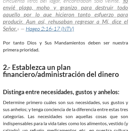
cincuenta litros del lagar, encontraban solo veinte.
Yo
envié plaga, moho y granizo para destruir todo
aquello por lo que hicieron tanto esfuerzo para
producir. Aun así, rehusaban regresar a Mí, dice el
Señor.
» —
Hageo 2:16-17 (NTV)
Por tanto Dios y Sus Mandamientos deben ser nuestra
primera prioridad.
2.- Establezca un plan
financiero/administración del dinero
Distinga entre necesidades, gustos y anhelos
:
Determine primero cuáles son sus necesidades, sus gustos y
sus anhelos; y tenga conciencia de la diferencia entre estas tres
categorías. Las necesidades son aquellas cosas que son
indispensables para la vida tales como los alimentos, vestido (y
calzado), un refugio, medicamentos, etc., en nuestra cultura