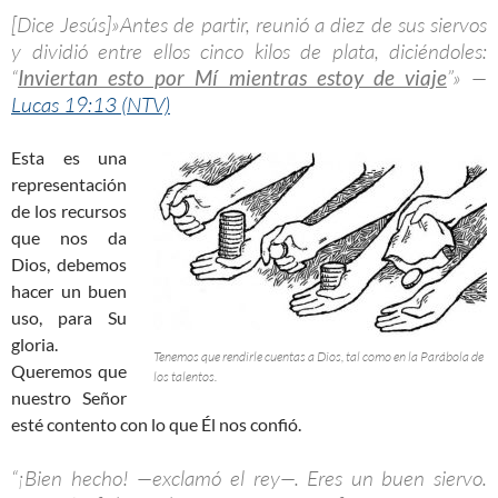
[Dice Jesús]»Antes de partir, reunió a diez de sus siervos
y dividió entre ellos cinco kilos de plata, diciéndoles:
“
Inviertan esto por Mí mientras estoy de viaje
”» —
Lucas 19:13 (NTV)
Esta es una
representación
de los recursos
que nos da
Dios, debemos
hacer un buen
uso, para Su
gloria.
Tenemos que rendirle cuentas a Dios, tal como en la Parábola de
Queremos que
los talentos.
nuestro Señor
esté contento con lo que Él nos confió.
“¡Bien hecho! —exclamó el rey—. Eres un buen siervo.