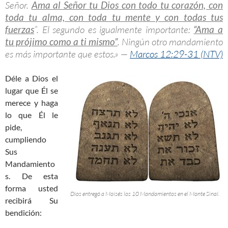
Señor.
Ama al Señor tu Dios con todo tu corazón, con
toda tu alma, con toda tu mente y con todas tus
fuerzas
”. El segundo es igualmente importante:
“Ama a
tu prójimo como a ti mismo”
. Ningún otro mandamiento
es más importante que estos.» —
Marcos 12:29-31 (NTV)
Déle a Dios el
lugar que Él se
merece y haga
lo que Él le
pide,
cumpliendo
Sus
Mandamiento
s. De esta
forma usted
Dios entregó a Moisés los 10 Mandamientos en el Monte Sinaí.
recibirá Su
bendición: