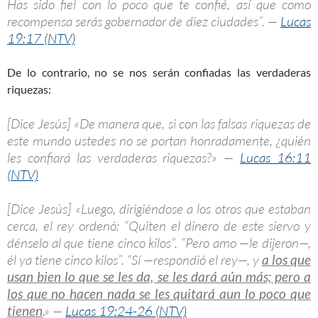
Has sido fiel con lo poco que te confié, así que como
recompensa serás gobernador de diez ciudades”. —
Lucas
19:17 (NTV)
De lo contrario, no se nos serán confiadas las verdaderas
riquezas:
[Dice Jesús] «De manera que, si con las falsas riquezas de
este mundo ustedes no se portan honradamente, ¿quién
les confiará las verdaderas riquezas?» —
Lucas 16:11
(NTV)
[Dice Jesús] «Luego, dirigiéndose a los otros que estaban
cerca, el rey ordenó: “Quiten el dinero de este siervo y
dénselo al que tiene cinco kilos”. “Pero amo —le dijeron—,
él ya tiene cinco kilos”. “Sí —respondió el rey—, y
a los que
usan bien lo que se les da, se les dará aún más; pero a
los que no hacen nada se les quitará aun lo poco que
tienen
.» —
Lucas 19:24-26 (NTV)