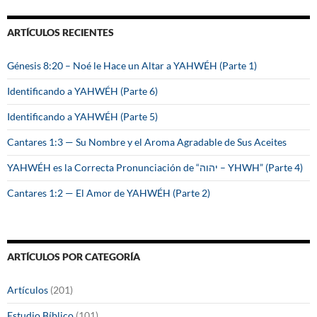
c
a
ARTÍCULOS RECIENTES
r
:
Génesis 8:20 – Noé le Hace un Altar a YAHWÉH (Parte 1)
Identificando a YAHWÉH (Parte 6)
Identificando a YAHWÉH (Parte 5)
Cantares 1:3 — Su Nombre y el Aroma Agradable de Sus Aceites
YAHWÉH es la Correcta Pronunciación de “יהוה – YHWH” (Parte 4)
Cantares 1:2 — El Amor de YAHWÉH (Parte 2)
ARTÍCULOS POR CATEGORÍA
Artículos
(201)
Estudio Bíblico
(101)