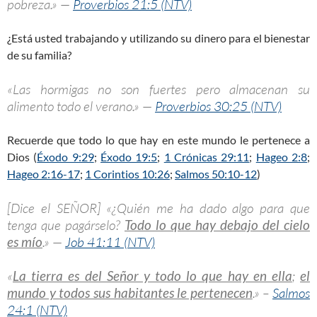
pobreza.» —
Proverbios 21:5 (NTV)
¿Está usted trabajando y utilizando su dinero para el bienestar
de su familia?
«Las hormigas no son fuertes pero almacenan su
alimento todo el verano.» —
Proverbios 30:25 (NTV)
Recuerde que todo lo que hay en este mundo le pertenece a
Dios (
Éxodo 9:29
;
Éxodo 19:5
;
1 Crónicas 29:11
;
Hageo 2:8
;
Hageo 2:16-17
;
1 Corintios 10:26
;
Salmos 50:10-12
)
[Dice el SEÑOR] «¿Quién me ha dado algo para que
tenga que pagárselo?
Todo lo que hay debajo del cielo
es mío
.» —
Job 41:11 (NTV)
«
La tierra es del Señor y todo lo que hay en ella
;
el
mundo y todos sus habitantes le pertenecen
.» –
Salmos
24:1 (NTV)