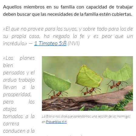
Aquellos miembros en su familia con capacidad de trabajar
deben buscar que las necesidades de la familia estén cubiertas.
«El que no provee para los suyos, y sobre todo para los de
su propia casa, ha negado la fe y es peor que un
incrédulo.» —
1 Timoteo 5:8
(NVI)
«Los planes
bien
pensados y el
arduo trabajo
llevan a la
prosperidad,
pero los
atajos
tomados a la
La Biblia nos dice que aprendamos una lección de las hormigas
en
Proverbios 6:6
carrera
conducen a la