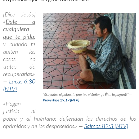
[Dice Jesús]
«
Dale a
cualquiera
que te pida
;
y cuando te
quiten las
cosas, no
trates de
recuperarlas.»
—
Lucas 6:30
(NTV)
“Si ayudas al pobre, le prestas al Señor, ¡y Él te lo pagará!” —
Proverbios 19:17 (NTV)
«Hagan
justicia al
pobre y al huérfano; defiendan los derechos de los
oprimidos y de los desposeídos.» —
Salmos 82:3 (NTV)