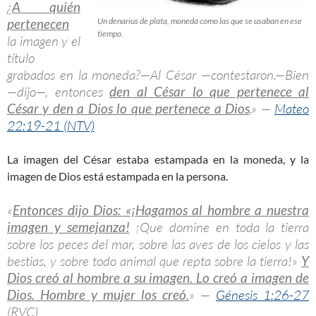
¿
A quién
pertenecen
Un denarius de plata, moneda como las que se usaban en ese
tiempo.
la imagen y el
título
grabados en la moneda?—Al César —contestaron.—Bien
—dijo—, entonces
den al César lo que pertenece al
César y den a Dios lo que pertenece a Dios
.» —
Mateo
22:19-21 (NTV)
La imagen del César estaba estampada en la moneda, y la
imagen de Dios está estampada en la persona.
«
Entonces dijo Dios: «¡Hagamos al hombre a nuestra
imagen y semejanza!
¡Que domine en toda la tierra
sobre los peces del mar, sobre las aves de los cielos y las
bestias, y sobre todo animal que repta sobre la tierra!»
Y
Dios creó al hombre a su imagen. Lo creó a imagen de
Dios. Hombre y mujer los creó.
» —
Génesis 1:26-27
(RVC)