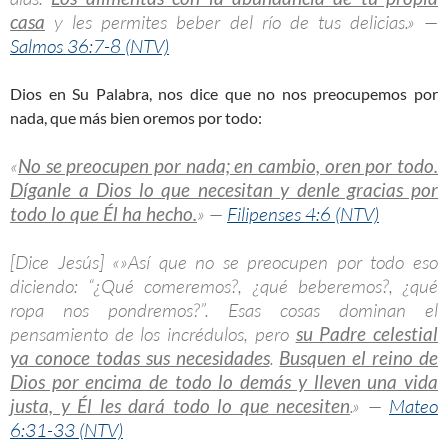
casa
y les permites beber del río de tus delicias.» —
Salmos 36:7-8 (NTV)
Dios en Su Palabra, nos dice que no nos preocupemos por
nada, que más bien oremos por todo:
«
No se preocupen por nada; en cambio, oren por todo.
Díganle a Dios lo que necesitan y denle gracias por
todo lo que Él ha hecho.
» —
Filipenses 4:6 (NTV)
[Dice Jesús] «»Así que no se preocupen por todo eso
diciendo: “¿Qué comeremos?, ¿qué beberemos?, ¿qué
ropa nos pondremos?”. Esas cosas dominan el
pensamiento de los incrédulos, pero
su Padre celestial
ya conoce todas sus necesidades
.
Busquen el reino de
Dios por encima de todo lo demás y lleven una vida
justa, y Él les dará todo lo que necesiten
.» —
Mateo
6:31-33 (NTV)