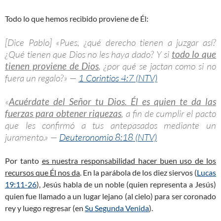
Todo lo que hemos recibido proviene de Él:
[Dice Pablo] «Pues, ¿qué derecho tienen a juzgar así?
¿Qué tienen que Dios no les haya dado? Y si
todo lo que
tienen proviene de Dios
, ¿por qué se jactan como si no
fuera un regalo?» —
1 Corintios 4:7 (NTV)
«
Acuérdate del Señor tu Dios. Él es quien te da las
fuerzas para obtener riquezas
, a fin de cumplir el pacto
que les confirmó a tus antepasados mediante un
juramento.» —
Deuteronomio 8:18 (NTV)
Por tanto
es nuestra responsabilidad hacer buen uso de los
recursos que Él nos da
. En la parábola de los diez siervos (
Lucas
19:11-26
), Jesús habla de un noble (quien representa a Jesús)
quien fue llamado a un lugar lejano (al cielo) para ser coronado
rey y luego regresar (en
Su Segunda Venida
).