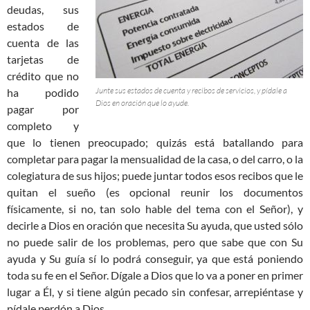
deudas, sus
estados de
cuenta de las
tarjetas de
crédito que no
Junte sus estados de cuenta y recibos de servicios, y pídale a
ha podido
Dios en oración que lo ayude.
pagar por
completo y
que lo tienen preocupado; quizás está batallando para
completar para pagar la mensualidad de la casa, o del carro, o la
colegiatura de sus hijos; puede juntar todos esos recibos que le
quitan el sueño (es opcional reunir los documentos
físicamente, si no, tan solo hable del tema con el Señor), y
decirle a Dios en oración que necesita Su ayuda, que usted sólo
no puede salir de los problemas, pero que sabe que con Su
ayuda y Su guía sí lo podrá conseguir, ya que está poniendo
toda su fe en el Señor. Dígale a Dios que lo va a poner en primer
lugar a Él, y si tiene algún pecado sin confesar, arrepiéntase y
pídale perdón a Dios.