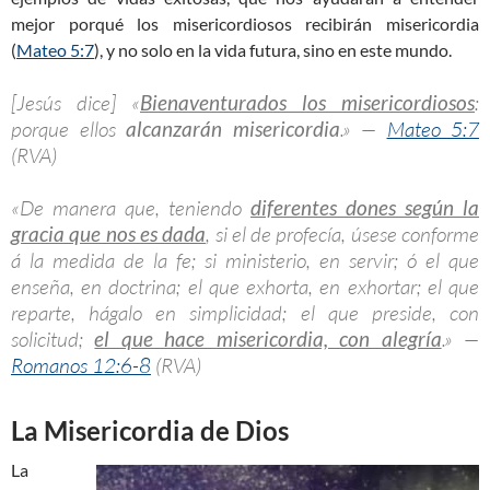
mejor porqué los misericordiosos recibirán misericordia
(
Mateo 5:7
), y no solo en la vida futura, sino en este mundo.
[Jesús dice] «
Bienaventurados los misericordiosos
:
porque ellos
alcanzarán misericordia
.» —
Mateo 5:7
(RVA)
«De manera que, teniendo
diferentes dones según la
gracia que nos es dada
, si el de profecía, úsese conforme
á la medida de la fe; si ministerio, en servir; ó el que
enseña, en doctrina; el que exhorta, en exhortar; el que
reparte, hágalo en simplicidad; el que preside, con
solicitud;
el que hace misericordia, con alegría
.» —
Romanos 12:6-8
(RVA)
La Misericordia de Dios
La