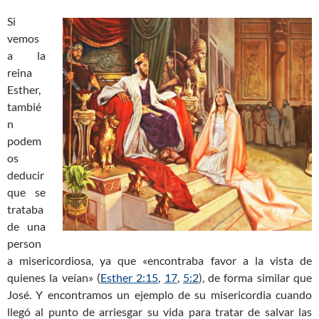
Si
vemos
a la
reina
Esther,
tambié
n
podem
os
deducir
que se
trataba
de una
person
a misericordiosa, ya que «encontraba favor a la vista de
quienes la veían» (
Esther 2:15
,
17
,
5:2
), de forma similar que
José. Y encontramos un ejemplo de su misericordia cuando
llegó al punto de arriesgar su vida para tratar de salvar las