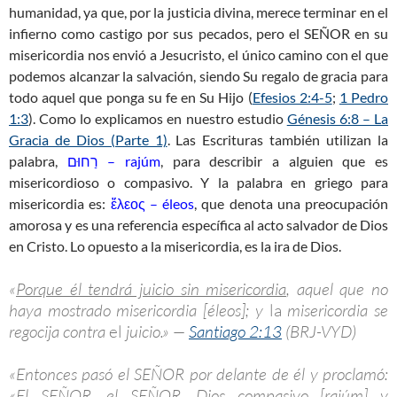
humanidad, ya que, por la justicia divina, merece terminar en el
infierno como castigo por sus pecados, pero el SEÑOR en su
misericordia nos envió a Jesucristo, el único camino con el que
podemos alcanzar la salvación, siendo Su regalo de gracia para
todo aquel que ponga su fe en Su Hijo (
Efesios 2:4-5
;
1 Pedro
1:3
). Como lo explicamos en nuestro estudio
Génesis 6:8 – La
Gracia de Dios (Parte 1)
. Las Escrituras también utilizan la
palabra,
רַחוּם – rajúm
, para describir a alguien que es
misericordioso o compasivo. Y la palabra en griego para
misericordia es:
ἔλεος – éleos
, que denota una preocupación
amorosa y es una referencia específica al acto salvador de Dios
en Cristo. Lo opuesto a la misericordia, es la ira de Dios.
«
Porque él tendrá juicio sin misericordia
, aquel que no
haya mostrado misericordia [éleos]; y
la
misericordia se
regocija contra
el
juicio.» —
Santiago 2:13
(BRJ-VYD)
«Entonces pasó el SEÑOR por delante de él y proclamó:
«El SEÑOR, el SEÑOR, Dios compasivo [rajúm] y