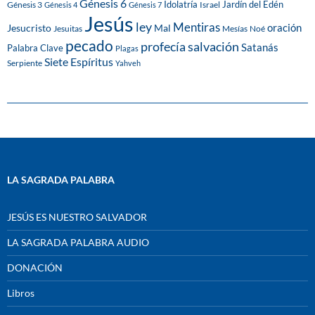
Génesis 6
Idolatría
Jardín del Edén
Génesis 3
Israel
Génesis 4
Génesis 7
Jesús
ley
Mentiras
Mal
oración
Jesucristo
Jesuitas
Mesías
Noé
pecado
profecía
salvación
Satanás
Palabra Clave
Plagas
Siete Espíritus
Serpiente
Yahveh
LA SAGRADA PALABRA
JESÚS ES NUESTRO SALVADOR
LA SAGRADA PALABRA AUDIO
DONACIÓN
Libros