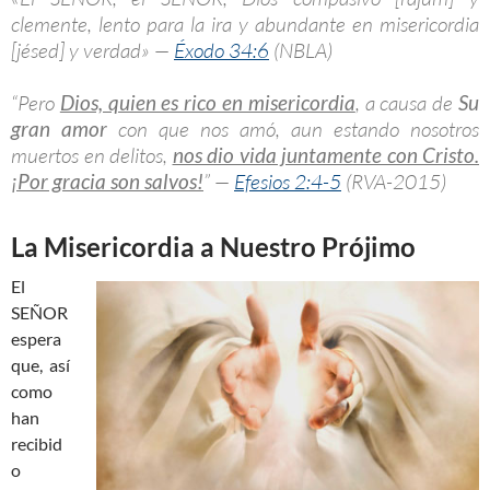
clemente, lento para la ira y abundante en misericordia
[jésed] y verdad» —
Éxodo 34:6
(NBLA)
“Pero
Dios, quien es rico en misericordia
, a causa de
Su
gran amor
con que nos amó, aun estando nosotros
muertos en delitos,
nos dio vida juntamente con Cristo.
¡Por gracia son salvos!
” —
Efesios 2:4-5
(RVA-2015)
La Misericordia a Nuestro Prójimo
El
SEÑOR
espera
que, así
como
han
recibid
o