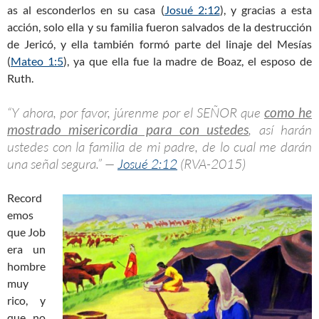
as al esconderlos en su casa (
Josué 2:12
), y gracias a esta
acción, solo ella y su familia fueron salvados de la destrucción
de Jericó, y ella también formó parte del linaje del Mesías
(
Mateo 1:5
), ya que ella fue la madre de Boaz, el esposo de
Ruth.
“Y ahora, por favor, júrenme por el SEÑOR que
como he
mostrado misericordia para con ustedes
, así harán
ustedes con la familia de mi padre, de lo cual me darán
una señal segura.” —
Josué 2:12
(RVA-2015)
Record
emos
que Job
era un
hombre
muy
rico, y
que no