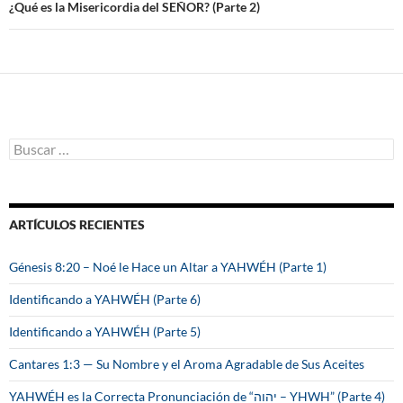
entradas
¿Qué es la Misericordia del SEÑOR? (Parte 2)
B
u
s
c
a
ARTÍCULOS RECIENTES
r
:
Génesis 8:20 – Noé le Hace un Altar a YAHWÉH (Parte 1)
Identificando a YAHWÉH (Parte 6)
Identificando a YAHWÉH (Parte 5)
Cantares 1:3 — Su Nombre y el Aroma Agradable de Sus Aceites
YAHWÉH es la Correcta Pronunciación de “יהוה – YHWH” (Parte 4)