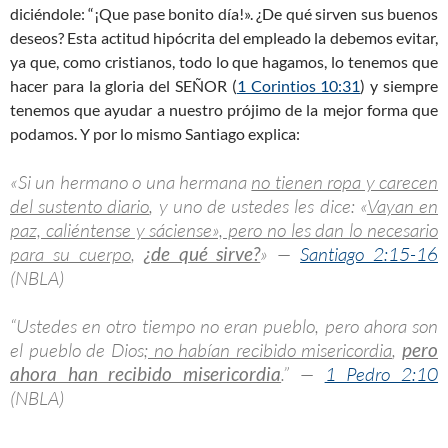
diciéndole: “¡Que pase bonito día!». ¿De qué sirven sus buenos
deseos? Esta actitud hipócrita del empleado la debemos evitar,
ya que, como cristianos, todo lo que hagamos, lo tenemos que
hacer para la gloria del SEÑOR (
1 Corintios 10:31
) y siempre
tenemos que ayudar a nuestro prójimo de la mejor forma que
podamos. Y por lo mismo Santiago explica:
«Si un hermano o una hermana
no tienen ropa y carecen
del sustento diario
, y uno de ustedes les dice: «
Vayan en
paz, caliéntense y sáciense», pero no les dan lo necesario
para su cuerpo
,
¿de qué sirve?
» —
Santiago 2:15-16
(NBLA)
“Ustedes en otro tiempo no eran pueblo, pero ahora son
el pueblo de Dios
; no habían recibido misericordia
,
pero
ahora han recibido misericordia
.” —
1 Pedro 2:10
(NBLA)