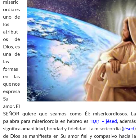
miseric
ordia es
uno de
los
atribut
os de
Dios, es
una de
las
formas
en las
que nos
expresa
Su
amor. El
SEÑOR quiere que seamos como Él: misericordiosos. La
palabra para misericordia en hebreo es
חֶסֶד – jésed
, además
significa amabilidad, bondad y fidelidad. La misericordia (
jésed
)
de Dios se manifiesta en Su amor fiel y compasivo hacia la