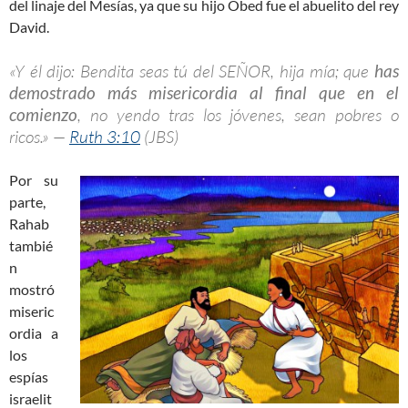
del linaje del Mesías, ya que su hijo Obed fue el abuelito del rey
David.
«Y él dijo: Bendita seas tú del SEÑOR, hija mía; que
has
demostrado más misericordia al final que en el
comienzo
, no yendo tras los jóvenes, sean pobres o
ricos.» —
Ruth 3:10
(JBS)
Por su
parte,
Rahab
tambié
n
mostró
miseric
ordia a
los
espías
israelit