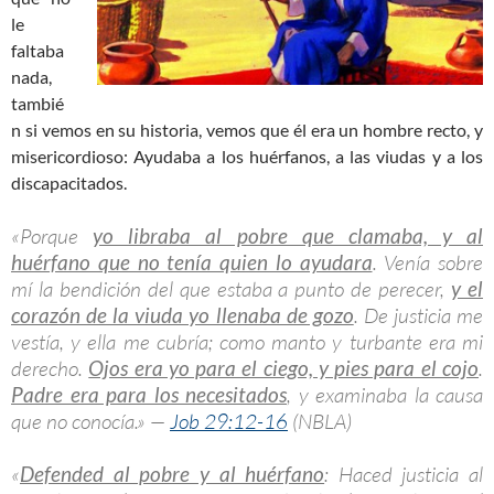
le
faltaba
nada,
tambié
n si vemos en su historia, vemos que él era un hombre recto, y
misericordioso: Ayudaba a los huérfanos, a las viudas y a los
discapacitados.
«Porque
yo libraba al pobre que clamaba, y al
huérfano que no tenía quien lo ayudara
. Venía sobre
mí la bendición del que estaba a punto de perecer,
y el
corazón de la viuda yo llenaba de gozo
. De justicia me
vestía, y ella me cubría; como manto y turbante era mi
derecho.
Ojos era yo para el ciego, y pies para el cojo
.
Padre era para los necesitados
, y examinaba la causa
que no conocía.» —
Job 29:12-16
(NBLA)
«
Defended al pobre y al huérfano
: Haced justicia al