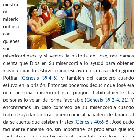
mostra
rá
miseric
ordioso
con
quienes
son
misericordiosos, y si vemos la historia de José, nos damos
cuenta que Dios en Su misericordia lo ayudó para obtener
«favor» cuando estuvo como esclavo en la casa del egipcio
Potifar (
Génesis 39:4-6
), y también del carcelero cuando
estuvo en la prisión. Entonces podemos deducir que José era
una persona misericordiosa, porque habitualmente las
personas lo veían de forma favorable (
Génesis 39:2-4
,
21
). Y
encontramos un caso concreto de su misericordia cuando
trató de ayudar tanto al copero como al panadero del faraón, al
darse cuenta que estaban tristes (
Génesis 40:6-8
). José pudo
fácilmente haberse ido, sin importarle los problemas que los
agobiaban, así como hicieron el sacerdote y el levita de la