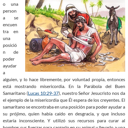
o una
person
a se
encuen
tra en
una
posició
n de
poder
ayudar
a
alguien, y lo hace libremente, por voluntad propia, entonces
está mostrando misericordia. En la Parábola del Buen
Samaritano (
Lucas 10:29-37
), nuestro Señor Jesucristo nos da
el ejemplo de la misericordia que Él espera de los creyentes. El
samaritano se encontraba en una posición para poder ayudar a
su prójimo, quien había caído en desgracia, y que incluso
estaría inconsciente. Y utilizó sus recursos para curar al
hombre; sus fuerzas para cargarlo en su animal y llevarlo a una