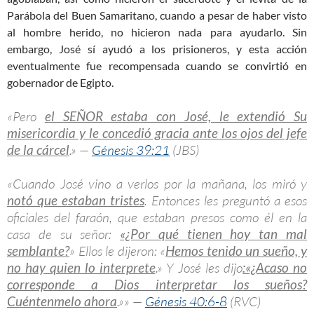
Parábola del Buen Samaritano, cuando a pesar de haber visto
al hombre herido, no hicieron nada para ayudarlo. Sin
embargo, José sí ayudó a los prisioneros, y esta acción
eventualmente fue recompensada cuando se convirtió en
gobernador de Egipto.
«Pero
el SEÑOR estaba con José, le extendió Su
misericordia
y le concedió gracia ante los ojos del jefe
de la cárcel
.» —
Génesis 39:21
(JBS)
«Cuando José vino a verlos por la mañana, los miró y
notó que estaban tristes
. Entonces les preguntó a esos
oficiales del faraón, que estaban presos como él en la
casa de su señor:
«¿Por qué tienen hoy tan mal
semblante?
» Ellos le dijeron: «
Hemos tenido un sueño, y
no hay quien lo interprete
.» Y José les dijo
:«¿Acaso no
corresponde a Dios interpretar los sueños?
Cuéntenmelo ahora
.»» —
Génesis 40:6-8
(RVC)