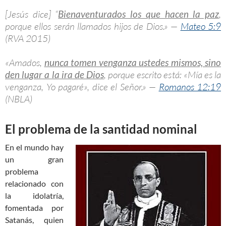
[Jesús dice] “
Bienaventurados los que hacen la paz
,
porque ellos serán llamados hijos de Dios.» —
Mateo 5:9
(RVA 2015)
«Amados,
nunca tomen venganza ustedes mismos, sino
den lugar a la ira de Dios
, porque escrito está: «Mía es la
venganza, Yo pagaré», dice el Señor.» —
Romanos 12:19
(NBLA)
El problema de la santidad nominal
En el mundo hay
un gran
problema
relacionado con
la idolatría,
fomentada por
Satanás, quien