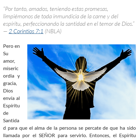
“Por tanto, amados, teniendo estas promesas,
limpiémonos de toda inmundicia de la carne y del
espíritu, perfeccionando la santidad en el temor de Dios.”
—
2 Corintios 7:1
(NBLA)
Pero en
Su
amor,
miseric
ordia y
gracia,
Dios
envía al
Espíritu
de
Santida
d para que el alma de la persona se percate de que ha sido
llamada por el SEÑOR para servirlo. Entonces, el Espíritu