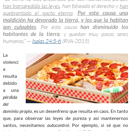
han transgredido las leyes
, han falseado el derecho y
han
quebrantado el pacto eterno
.
Por esta causa una
maldición ha devorado la tierra, y los que la habitan
son culpables
. Por esta causa
han disminuido los
habitantes de la tierra
, y quedan muy pocos seres
humanos.” —
Isaías 24:5-6
(RVA-2015)
La
violenci
a
resulta
debido
a una
pérdida
del
dominio propio
, es un desenfreno que resulta en caos. En tanto
que, para observar las leyes de pureza y así mantenernos
santos, necesitamos
autocontrol
. Por ejemplo, si sé que no