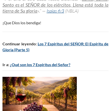
Santo es el SEÑOR de los ejércitos, Llena está toda la
tierra de Su gloria
».” —
Isaías 6:3
(NBLA)
¡Que Dios los bendiga!
Continuar leyendo:
Los 7 Espíritus del SEÑOR: El Espíritu de
Gloria (Parte 5)
Ir a:
¿Qué son los 7 Espíritus del Señor?