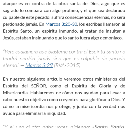
ataque es en contra de la obra santa de Dios, algo que es
sagrado lo compara con algo profano, y el que sea declarado
culpable de este pecado, sufrirá consecuencias eternas, no será
perdonado jamás. En
Marcos 3:20-30
, los escribas llamaron al
Espíritu Santo, un espíritu inmundo, al tratar de insultar a
Jesús, estaban insinuando que lo santo fuera algo demoniaco.
“Pero cualquiera que blasfeme contra el Espíritu Santo no
tendrá perdón jamás sino que es culpable de pecado
eterno.” —
Marcos 3:29
(RVA-2015)
En nuestro siguiente artículo veremos otros ministerios del
Espíritu del SEÑOR, como el Espíritu de Gloria y de
Misericordia. Hablaremos de cómo nos ayudan para llevar a
cabo nuestro objetivo como creyentes para glorificar a Dios. Y
cómo la misericordia nos protege, y junto con la verdad nos
ayuda para eliminar la iniquidad.
“Y el uno al otro daba voces, diciendo: «
Santo, Santo,