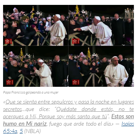
Papa Francisco golpeando a una mujer
«
Que se sienta entre sepulcros y pasa la noche en lugares
secretos
…que dice: “
Quédate donde estás, no te
acerques a Mí, Porque soy más santo que tú
”.
Estos son
humo en Mi nariz
, fuego que arde todo el día.» —
Isaías
65:4a
,
5
(NBLA)