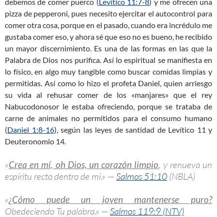
debemos de comer puerco (
Levítico 11:7-8
) y me ofrecen una
pizza de pepperoni, pues necesito ejercitar el autocontrol para
comer otra cosa, porque en el pasado, cuando era incrédulo me
gustaba comer eso, y ahora sé que eso no es bueno, he recibido
un mayor discernimiento. Es una de las formas en las que la
Palabra de Dios nos purifica. Así lo espiritual se manifiesta en
lo físico, en algo muy tangible como buscar comidas limpias y
permitidas. Así como lo hizo el profeta Daniel, quien arriesgo
su vida al rehusar comer de los «manjares» que el rey
Nabucodonosor le estaba ofreciendo, porque se trataba de
carne de animales no permitidos para el consumo humano
(
Daniel 1:8-16
), según las leyes de santidad de Levítico 11
y
Deuteronomio 14
.
«
Crea en mí, oh Dios, un corazón limpio
, y renueva un
espíritu recto dentro de mí.» —
Salmos 51:10
(NBLA)
«
¿Cómo puede un joven mantenerse puro?
Obedeciendo Tu palabra.» —
Salmos 119:9 (NTV)