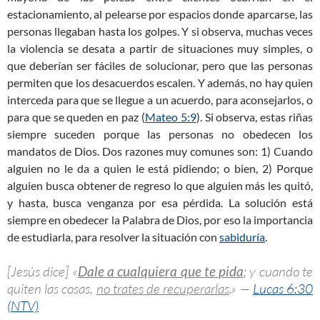
estacionamiento, al pelearse por espacios donde aparcarse, las
personas llegaban hasta los golpes. Y si observa, muchas veces
la violencia se desata a partir de situaciones muy simples, o
que deberían ser fáciles de solucionar, pero que las personas
permiten que los desacuerdos escalen. Y además, no hay quien
interceda para que se llegue a un acuerdo, para aconsejarlos, o
para que se queden en paz (
Mateo 5:9
). Si observa, estas riñas
siempre suceden porque las personas no obedecen los
mandatos de Dios. Dos razones muy comunes son: 1) Cuando
alguien no le da a quien le está pidiendo; o bien, 2) Porque
alguien busca obtener de regreso lo que alguien más les quitó,
y hasta, busca venganza por esa pérdida. La solución está
siempre en obedecer la Palabra de Dios, por eso la importancia
de estudiarla, para resolver la situación con
sabiduría
.
[Jesús dice] «
Dale a cualquiera que te pida
; y cuando te
quiten las cosas,
no trates de recuperarlas
.» —
Lucas 6:30
(NTV)