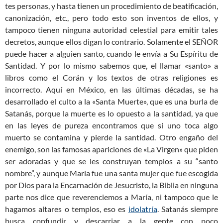
tes personas, y hasta tienen un procedimiento de beatificación,
canonización, etc., pero todo esto son inventos de ellos, y
tampoco tienen ninguna autoridad celestial para emitir tales
decretos, aunque ellos digan lo contrario. Solamente el SEÑOR
puede hacer a alguien santo, cuando le envía a Su Espíritu de
Santidad. Y por lo mismo sabemos que, el llamar «santo» a
libros como el Corán y los textos de otras religiones es
incorrecto. Aquí en México, en las últimas décadas, se ha
desarrollado el culto a la «Santa Muerte», que es una burla de
Satanás, porque la muerte es lo opuesto a la santidad, ya que
en las leyes de pureza encontramos que si uno toca algo
muerto se contamina y pierde la santidad. Otro engaño del
enemigo, son las famosas apariciones de «La Virgen» que piden
ser adoradas y que se les construyan templos a su “santo
nombre”, y aunque María fue una santa mujer que fue escogida
por Dios para la Encarnación de Jesucristo, la Biblia en ninguna
parte nos dice que reverenciemos a María, ni tampoco que le
hagamos altares o templos, eso es
idolatría
. Satanás siempre
busca confundir y descarriar a la gente con poco