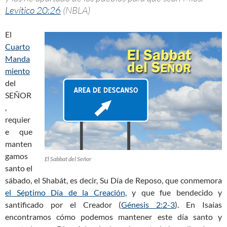
Levítico 20:26
(NBLA)
El
Cuarto
Manda
miento
del
SEÑOR
,
requier
e que
manten
gamos
El Sabbat del Señor
santo el
sábado, el Shabát, es decir, Su Día de Reposo, que conmemora
el Séptimo Día de la Creación
, y que fue bendecido y
santificado por el Creador (
Génesis 2:2-3
). En Isaías
encontramos cómo podemos mantener este día santo y