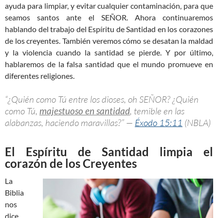
ayuda para limpiar, y evitar cualquier contaminación, para que
seamos santos ante el SEÑOR. Ahora continuaremos
hablando del trabajo del Espíritu de Santidad en los corazones
de los creyentes. También veremos cómo se desatan la maldad
y la violencia cuando la santidad se pierde. Y por último,
hablaremos de la falsa santidad que el mundo promueve en
diferentes religiones.
“¿Quién como Tú entre los dioses, oh SEÑOR? ¿Quién
como Tú,
majestuoso en santidad
, temible en las
alabanzas, haciendo maravillas?” —
Éxodo 15:11
(NBLA)
El Espíritu de Santidad limpia el
corazón de los Creyentes
La
Biblia
nos
dice