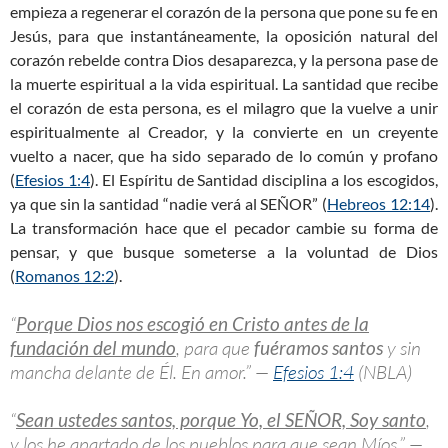
empieza a regenerar el corazón de la persona que pone su fe en
Jesús, para que instantáneamente, la oposición natural del
corazón rebelde contra Dios desaparezca, y la persona pase de
la muerte espiritual a la vida espiritual. La santidad que recibe
el corazón de esta persona, es el milagro que la vuelve a unir
espiritualmente al Creador, y la convierte en un creyente
vuelto a nacer, que ha sido separado de lo común y profano
(
Efesios 1:4
). El Espíritu de Santidad disciplina a los escogidos,
ya que sin la santidad “nadie verá al SEÑOR” (
Hebreos 12:14
).
La transformación hace que el pecador cambie su forma de
pensar, y que busque someterse a la voluntad de Dios
(
Romanos 12:2
).
“
Porque Dios nos escogió en Cristo antes de la
fundación del mundo
, para que
fuéramos santos
y sin
mancha delante de Él. En amor.” —
Efesios 1:4
(NBLA)
“
Sean ustedes santos, porque Yo, el SEÑOR, Soy santo
,
y los he apartado de los pueblos para que sean Míos.” —