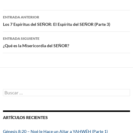
ENTRADA ANTERIOR
Navegación
Los 7 Espíritus del SEÑOR: El Espíritu del SEÑOR (Parte 3)
de
ENTRADA SIGUIENTE
entradas
¿Qué es la Misericordia del SEÑOR?
B
u
s
c
a
ARTÍCULOS RECIENTES
r
:
Génesis 8:20 – Noé le Hace un Altar a YAHWÉH (Parte 1)