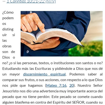
—
1 Corintios 10:21-22 (NTV)
¿Cómo
podem
os
disting
uir si
las
obras
son de
Dios o
no? ¿o si las personas, textos, o instituciones son santos o no?
Estudiando más las Escrituras y pidiéndole a Dios que nos dé
un mayor
discernimiento espiritual
. Podemos saber al
comparar sus frutos, o sus acciones, con respecto a lo que Dios
nos pide que hagamos (
Mateo 7:16
,
20
). Nuestro Señor
Jesucristo nos dio una advertencia muy importante acerca del
pecado que no tiene perdón: Este pecado se comete cuando
alguien blasfema en contra del Espíritu del SEÑOR, cuando su