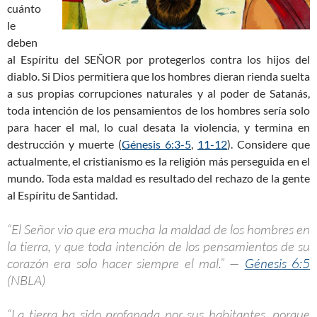
cuánto
le
deben
al Espíritu del SEÑOR por protegerlos contra los hijos del
diablo. Si Dios permitiera que los hombres dieran rienda suelta
a sus propias corrupciones naturales y al poder de Satanás,
toda intención de los pensamientos de los hombres sería solo
para hacer el mal, lo cual desata la violencia, y termina en
destrucción y muerte (
Génesis 6:3-5
,
11-12
). Considere que
actualmente, el cristianismo es la religión más perseguida en el
mundo. Toda esta maldad es resultado del rechazo de la gente
al Espíritu de Santidad.
“El Señor vio que era mucha la maldad de los hombres en
la tierra, y que toda intención de los pensamientos de su
corazón era solo hacer siempre el mal.” —
Génesis 6:5
(NBLA)
“La tierra ha sido profanada por sus habitantes, porque