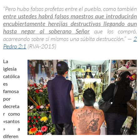
“Pero hubo falsos profetas entre el pueblo, como también
entre ustedes habrá falsos maestros que introducirán
encubiertamente herejías destructivas llegando aun
hasta negar al soberano Señor
que los compró,
acarreando sobre sí mismos una súbita destrucción.” —
2
Pedro 2:1
(RVA-2015)
La
iglesia
católica
es
famosa
por
decreta
r como
«santos
» a
diferen