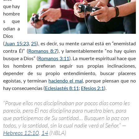
que hay
hombre
s que
odian a
Dios
(
Juan 15:23
,
25
), es decir, su mente carnal está en “enemistad
contra Él” (
Romanos 8:7
), y lamentablemente “no hay quien
busque a Dios” (
Romanos 3:11
). La muerte espiritual hace que
los hombres prefieran seguir sus propias inclinaciones,
depender de su propio entendimiento, buscar placeres
egoístas, y terminan
haciendo el mal
, porque piensan que no
hay consecuencias (
Eclesiastés 8:11
;
Efesios 2:1
).
“Porque ellos nos disciplinaban por pocos días como les
parecía, pero Él nos disciplina para nuestro bien, para
que participemos de Su santidad… Busquen la paz con
todos, y la santidad, sin la cual nadie verá al Señor.” —
Hebreos 12:10
,
14
(NBLA)