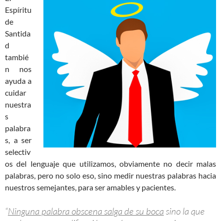
Espíritu
de
Santida
d
tambié
n nos
ayuda a
cuidar
nuestra
s
palabra
s, a ser
selectiv
os del lenguaje que utilizamos, obviamente no decir malas
palabras, pero no solo eso, sino medir nuestras palabras hacia
nuestros semejantes, para ser amables y pacientes.
“
Ninguna palabra obscena salga de su boca
sino la que