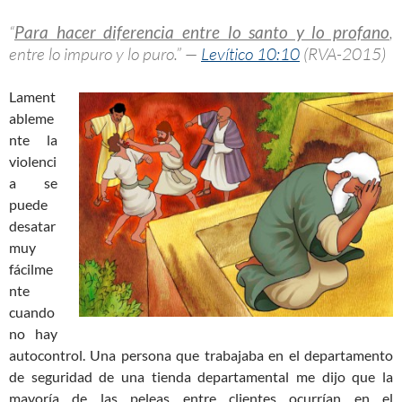
“
Para hacer diferencia entre lo santo y lo profano
,
entre lo impuro y lo puro.” —
Levítico 10:10
(RVA-2015)
Lament
ableme
nte la
violenci
a se
puede
desatar
muy
fácilme
nte
cuando
no hay
autocontrol. Una persona que trabajaba en el departamento
de seguridad de una tienda departamental me dijo que la
mayoría de las peleas entre clientes ocurrían en el