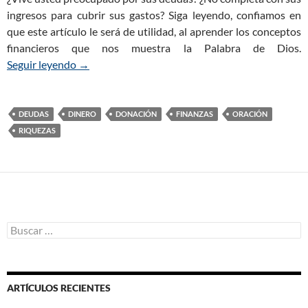
ingresos para cubrir sus gastos? Siga leyendo, confiamos en
que este artículo le será de utilidad, al aprender los conceptos
financieros que nos muestra la Palabra de Dios.
Seguir leyendo
¿Cómo salir de deudas?
→
DEUDAS
DINERO
DONACIÓN
FINANZAS
ORACIÓN
RIQUEZAS
B
u
s
c
a
ARTÍCULOS RECIENTES
r
: