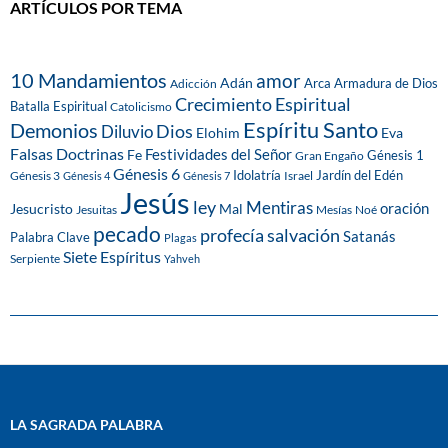
ARTÍCULOS POR TEMA
10 Mandamientos
amor
Adán
Arca
Armadura de Dios
Adicción
Crecimiento Espiritual
Batalla Espiritual
Catolicismo
Espíritu Santo
Demonios
Dios
Diluvio
Eva
Elohim
Falsas Doctrinas
Festividades del Señor
Fe
Génesis 1
Gran Engaño
Génesis 6
Idolatría
Jardín del Edén
Génesis 3
Israel
Génesis 4
Génesis 7
Jesús
ley
Mentiras
Mal
oración
Jesucristo
Jesuitas
Mesías
Noé
pecado
profecía
salvación
Satanás
Palabra Clave
Plagas
Siete Espíritus
Serpiente
Yahveh
LA SAGRADA PALABRA