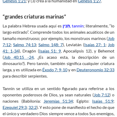
Génesis 1:21
; y (3) crea a la humanidad en
Génesis 1:27
.
“grandes criaturas marinas”
La palabra Hebrea usada aquí es
תַּנִּין
, tannín
; literalmente, “lo
largo estirado”. Comprende todos los animales acuáticos de un
tamaño monstruoso; por ejemplo, los monstruos marinos (
Job
7:12
;
Salmo 74:13
;
Salmo 148: 7
), Leviatán (
Isaías 27: 1
;
Job
41: 1-34
), Dragón (
Isaías 51: 9
, Apocalipsis 12
), y Behemot
(
Job 40:15 -24
, ¿Es acaso esta, la descripción de un
dinosaurio?). Pero tannín, también significa cualquier criatura
larga, y es utilizada en
Éxodo 7: 9-10
y en
Deuteronomio 32:33
para describir serpientes.
Tannin se utiliza en un sentido figurado para referirse a los
oponentes poderosos de Dios, ya sean naturales (
Job 7:12
) o
naciones (Babilonia:
Jeremías 51:34
; Egipto:
Isaías 51:9
;
Ezequiel 29:3
;
32:2
). Y esto pone de manifiesto el hecho de que
el único y verdadero Dios siempre vence a todos Sus enemigos,