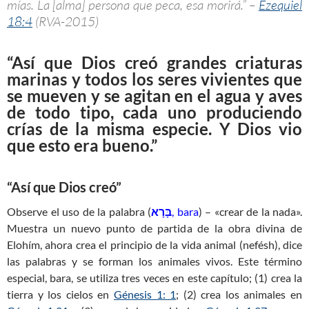
mías. La [alma] persona que peca, esa morirá.” –
Ezequiel
18:4
(RVA-2015)
“Así que Dios creó grandes criaturas
marinas y todos los seres vivientes que
se mueven y se agitan en el agua y aves
de todo tipo, cada uno produciendo
crías de la misma especie. Y Dios vio
que esto era bueno.”
“
Así que Dios creó”
Observe el uso de la palabra (
בָּרָא
, bara
) – «crear de la nada».
Muestra un nuevo punto de partida de la obra divina de
Elohím, ahora crea el principio de la vida animal (nefésh), dice
las palabras y se forman los animales vivos. Este término
especial, bara, se utiliza tres veces en este capítulo; (1) crea la
tierra y los cielos en
Génesis 1: 1
; (2) crea los animales en