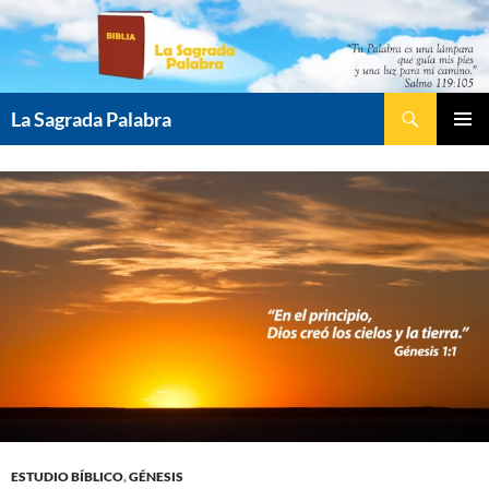
Saltar
al
contenido
Buscar
La Sagrada Palabra
MENÚ
PRINCI
ESTUDIO BÍBLICO
,
GÉNESIS