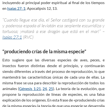
incluyendo al principal poder espiritual al final de los tiempos
en
Isaías 27: 1
; Apocalipsis 12
, 13.
“Cuando llegue ese día, el Señor castigará con su grande
y poderosa espada al leviatán esa serpiente escurridiza y
tortuosa; ¡matará a ese dragón que está en el mar!” –
Isaías 27:1
(RVC)
“produciendo crías de la misma especie”
Esto sugiere que las diversas especies de aves, peces, e
insectos fueron distintas desde el principio, y continuarán
siendo diferentes a través del proceso de reproducción, lo que
mantendrá las características únicas de cada una de ellas. La
misma frase se usa para describir la reproducción de todos los
animales (
Génesis 1:21
,
24
,
25
). La teoría de la evolución, que
propone la reproducción de líneas de especies, es una falsa
explicación de los orígenes. En esta frase de «produciendo crías
de la misma especie» la teoría de que una especie se desarrolla