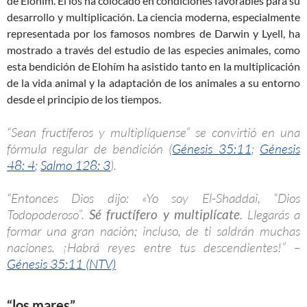
de Elohím. Él los ha colocado en condiciones favorables para su
desarrollo y multiplicación. La ciencia moderna, especialmente
representada por los famosos nombres de Darwin y Lyell, ha
mostrado a través del estudio de las especies animales, como
esta bendición de Elohím ha asistido tanto en la multiplicación
de la vida animal y la adaptación de los animales a su entorno
desde el principio de los tiempos.
“Sean fructíferos y multiplíquense” se convirtió en una
fórmula regular de bendición (
Génesis 35:11
;
Génesis
48: 4
;
Salmo 128: 3
).
“Entonces Dios dijo: «Yo soy El-Shaddai, “Dios
Todopoderoso”.
Sé fructífero y multiplícate
. Llegarás a
formar una gran nación; incluso, de ti saldrán muchas
naciones. ¡Habrá reyes entre tus descendientes!” –
Génesis 35:11 (NTV)
“los mares”