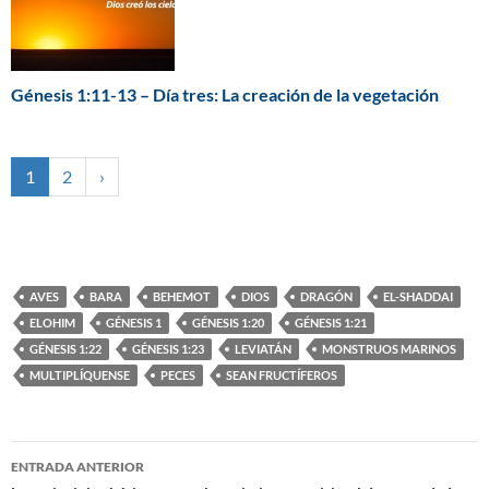
Génesis 1:11-13 – Día tres: La creación de la vegetación
1
2
›
AVES
BARA
BEHEMOT
DIOS
DRAGÓN
EL-SHADDAI
ELOHIM
GÉNESIS 1
GÉNESIS 1:20
GÉNESIS 1:21
GÉNESIS 1:22
GÉNESIS 1:23
LEVIATÁN
MONSTRUOS MARINOS
MULTIPLÍQUENSE
PECES
SEAN FRUCTÍFEROS
ENTRADA ANTERIOR