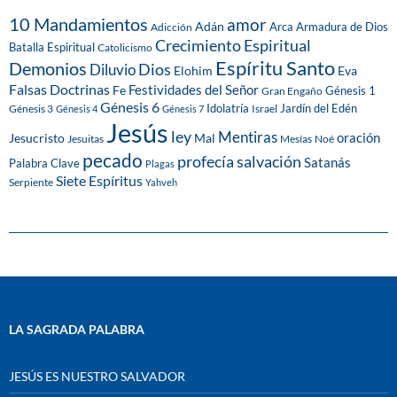
10 Mandamientos
amor
Adán
Arca
Armadura de Dios
Adicción
Crecimiento Espiritual
Batalla Espiritual
Catolicismo
Espíritu Santo
Demonios
Dios
Diluvio
Eva
Elohim
Falsas Doctrinas
Festividades del Señor
Fe
Génesis 1
Gran Engaño
Génesis 6
Idolatría
Jardín del Edén
Génesis 3
Israel
Génesis 4
Génesis 7
Jesús
ley
Mentiras
Mal
oración
Jesucristo
Jesuitas
Mesías
Noé
pecado
profecía
salvación
Satanás
Palabra Clave
Plagas
Siete Espíritus
Serpiente
Yahveh
LA SAGRADA PALABRA
JESÚS ES NUESTRO SALVADOR