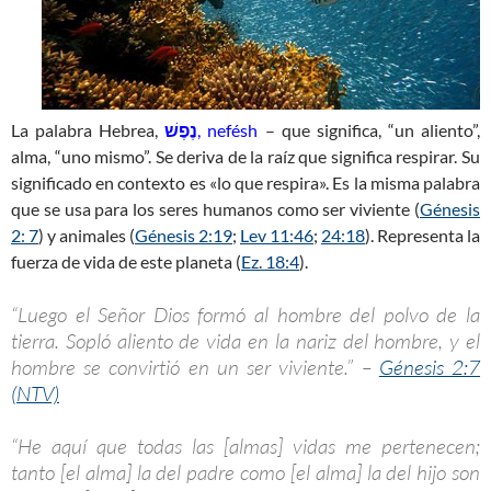
La palabra Hebrea,
נֶפֶשׁ
, nefésh
– que significa, “un aliento”,
alma, “uno mismo”. Se deriva de la raíz que significa respirar. Su
significado en contexto es «lo que respira». Es la misma palabra
que se usa para los seres humanos como ser viviente (
Génesis
2: 7
) y animales (
Génesis 2:19
;
Lev 11:46
;
24:18
). Representa la
fuerza de vida de este planeta (
Ez. 18:4
).
“Luego el Señor Dios formó al hombre del polvo de la
tierra. Sopló aliento de vida en la nariz del hombre, y el
hombre se convirtió en un ser viviente.” –
Génesis 2:7
(NTV)
“He aquí que todas las [almas] vidas me pertenecen;
tanto [el alma] la del padre como [el alma] la del hijo son