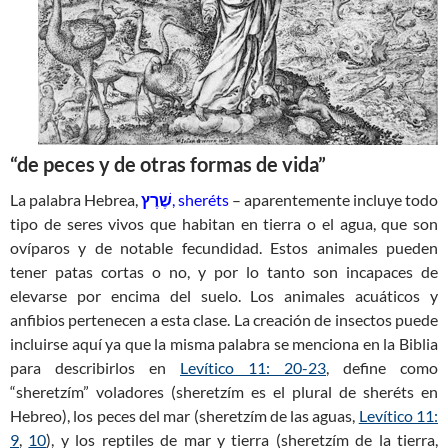
“de peces y de otras formas de vida”
La palabra Hebrea,
שֶׁרֶץ
, sheréts
– aparentemente incluye todo
tipo de seres vivos que habitan en tierra o el agua, que son
ovíparos y de notable fecundidad. Estos animales pueden
tener patas cortas o no, y por lo tanto son incapaces de
elevarse por encima del suelo. Los animales acuáticos y
anfibios pertenecen a esta clase. La creación de insectos puede
incluirse aquí ya que la misma palabra se menciona en la Biblia
para describirlos en
Levítico 11: 20-23
, define como
“sheretzím” voladores (sheretzím es el plural de sheréts en
Hebreo), los peces del mar (sheretzím de las aguas,
Levítico 11:
9
,
10
), y los reptiles de mar y tierra (sheretzím de la tierra,