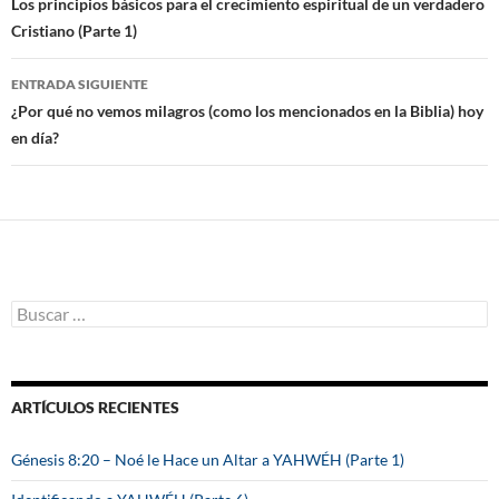
Navegación
Los principios básicos para el crecimiento espiritual de un verdadero
Cristiano (Parte 1)
de
entradas
ENTRADA SIGUIENTE
¿Por qué no vemos milagros (como los mencionados en la Biblia) hoy
en día?
B
u
s
c
a
ARTÍCULOS RECIENTES
r
:
Génesis 8:20 – Noé le Hace un Altar a YAHWÉH (Parte 1)