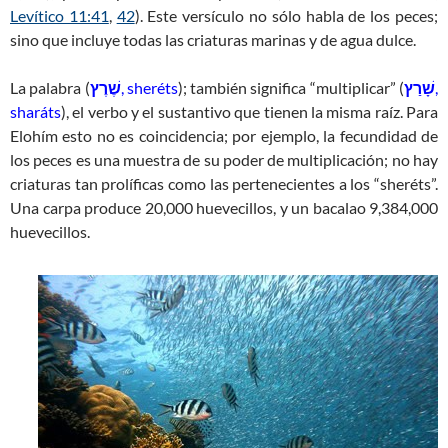
Levítico 11:41
,
42
). Este versículo no sólo habla de los peces;
sino que incluye todas las criaturas marinas y de agua dulce.
La palabra (
שֶׁרֶץ
, sheréts
); también significa “multiplicar” (
שָׁרַץ
,
sharáts
), el verbo y el sustantivo que tienen la misma raíz. Para
Elohím esto no es coincidencia; por ejemplo, la fecundidad de
los peces es una muestra de su poder de multiplicación; no hay
criaturas tan prolíficas como las pertenecientes a los “sheréts”.
Una carpa produce 20,000 huevecillos, y un bacalao 9,384,000
huevecillos.