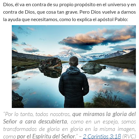
Dios, él va en contra de su propio propósito en el universo y en
contra de Dios, que cosa tan grave. Pero Dios vuelve a darnos
la ayuda que necesitamos, como lo explica el apóstol Pablo:
“Por lo tanto, todos nosotros,
que miramos la gloria del
Señor a cara descubierta
, como en un espejo, somos
transformados de gloria en gloria en la misma imagen,
como
por el Espíritu del Señor
.” –
2 Corintios 3:18
(RVC)