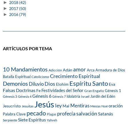
►
2018
(42)
►
2017
(50)
►
2016
(79)
ARTÍCULOS POR TEMA
10 Mandamientos
amor
Adán
Arca
Armadura de Dios
Adicción
Crecimiento Espiritual
Batalla Espiritual
Catolicismo
Espíritu Santo
Demonios
Dios
Diluvio
Eva
Elohim
Falsas Doctrinas
Festividades del Señor
Fe
Génesis 1
Gran Engaño
Génesis 6
Idolatría
Jardín del Edén
Génesis 3
Israel
Génesis 4
Génesis 7
Jesús
ley
Mentiras
Mal
oración
Jesucristo
Jesuitas
Mesías
Noé
pecado
profecía
salvación
Satanás
Palabra Clave
Plagas
Siete Espíritus
Serpiente
Yahveh