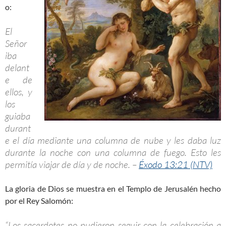
o:
El
Señor
iba
delant
e de
ellos, y
los
guiaba
durant
e el día mediante una columna de nube y les daba luz
durante la noche con una columna de fuego. Esto les
permitía viajar de día y de noche. –
Éxodo 13:21 (NTV)
La gloria de Dios se muestra en el Templo de Jerusalén hecho
por el Rey Salomón:
“Los sacerdotes no pudieron seguir con la celebración a