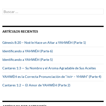
B
u
s
c
a
ARTÍCULOS RECIENTES
r
:
Génesis 8:20 – Noé le Hace un Altar a YAHWÉH (Parte 1)
Identificando a YAHWÉH (Parte 6)
Identificando a YAHWÉH (Parte 5)
Cantares 1:3 — Su Nombre y el Aroma Agradable de Sus Aceites
YAHWÉH es la Correcta Pronunciación de “יהוה – YHWH” (Parte 4)
Cantares 1:2 — El Amor de YAHWÉH (Parte 2)