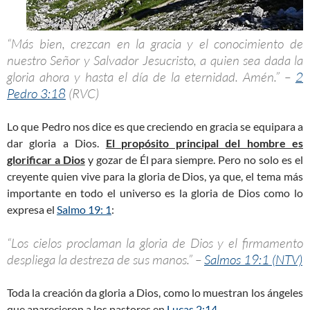
“Más bien, crezcan en la gracia y el conocimiento de
nuestro Señor y Salvador Jesucristo, a quien sea dada la
gloria ahora y hasta el día de la eternidad. Amén.” –
2
Pedro 3:18
(RVC)
Lo que Pedro nos dice es que creciendo en gracia se equipara a
dar gloria a Dios.
El propósito principal del hombre es
glorificar a Dios
y gozar de Él para siempre. Pero no solo es el
creyente quien vive para la gloria de Dios, ya que, el tema más
importante en todo el universo es la gloria de Dios como lo
expresa el
Salmo 19: 1
:
“Los cielos proclaman la gloria de Dios y el firmamento
despliega la destreza de sus manos.” –
Salmos 19:1 (NTV)
Toda la creación da gloria a Dios, como lo muestran los ángeles
que aparecieron a los pastores en
Lucas 2:14
.