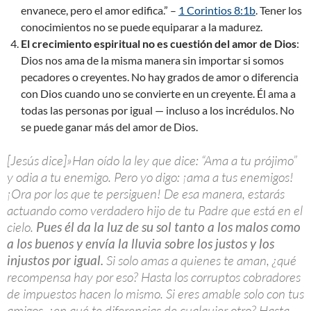
envanece, pero el amor edifica.” –
1 Corintios 8:1b
. Tener los
conocimientos no se puede equiparar a la madurez.
El crecimiento espiritual no es cuestión del amor de Dios
:
Dios nos ama de la misma manera sin importar si somos
pecadores o creyentes. No hay grados de amor o diferencia
con Dios cuando uno se convierte en un creyente. Él ama a
todas las personas por igual — incluso a los incrédulos. No
se puede ganar más del amor de Dios.
[Jesús dice]»Han oído la ley que dice: “Ama a tu prójimo”
y odia a tu enemigo. Pero yo digo: ¡ama a tus enemigos!
¡Ora por los que te persiguen! De esa manera, estarás
actuando como verdadero hijo de tu Padre que está en el
cielo.
Pues él da la luz de su sol tanto a los malos como
a los buenos y envía la lluvia sobre los justos y los
injustos por igual.
Si solo amas a quienes te aman, ¿qué
recompensa hay por eso? Hasta los corruptos cobradores
de impuestos hacen lo mismo. Si eres amable solo con tus
amigos, ¿en qué te diferencias de cualquier otro? Hasta