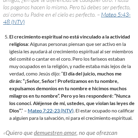
los paganos hacen lo mismo. Pero tú debes ser perfecto,
así como tu Padre en el cielo es perfecto. –
Mateo 5:43-
48 (NTV)
El crecimiento espiritual no está vinculado a la actividad
religiosa
: Algunas personas piensan que ser activo en la
iglesia les ayudará al crecimiento espiritual al ser miembros
del comité o cantar en el coro. Pero los fariseos estaban
muy ocupados en la religión, y nadie estaba más lejos de la
verdad, como Jesús dijo: “
El día del juicio, muchos me
dirán: “¡Señor, Señor! Profetizamos en tu nombre,
expulsamos demonios en tu nombre e hicimos muchos
milagros en tu nombre”. Pero yo les responderé: “Nunca
los conocí. Aléjense de mí, ustedes, que violan las leyes de
Dios”
.” –
Mateo 7:22-23 (NTV)
. El estar ocupado no calificar
a alguien para la salvación, ni para el crecimiento espiritual.
«
Quiero que
demuestren amor
, no que ofrezcan