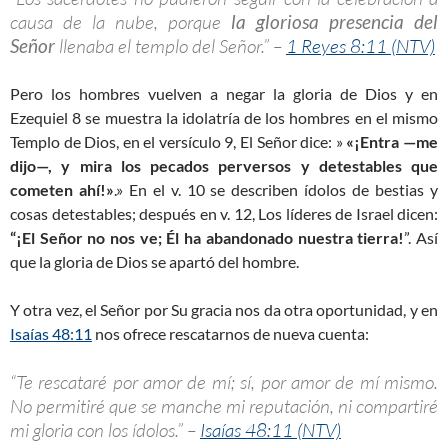
causa de la nube, porque
la gloriosa presencia del
Señor
llenaba el templo del Señor.” –
1 Reyes 8:11 (NTV)
Pero los hombres vuelven a negar la gloria de Dios y en
Ezequiel 8
se muestra la idolatría de los hombres en el mismo
Templo de Dios, en el versículo 9, El Señor dice: »
«¡Entra —me
dijo—, y mira los pecados perversos y detestables que
cometen ahí!»
.» En el v. 10 se describen ídolos de bestias y
cosas detestables; después en v. 12, Los líderes de Israel dicen:
“¡El Señor no nos ve; Él ha abandonado nuestra tierra!
”. Así
que la gloria de Dios se apartó del hombre.
Y otra vez, el Señor por Su gracia nos da otra oportunidad, y en
Isaías 48:11
nos ofrece rescatarnos de nueva cuenta:
“Te rescataré por amor de mí; sí, por amor de mí mismo.
No permitiré que se manche mi reputación, ni compartiré
mi gloria con los ídolos.” –
Isaías 48:11 (NTV)